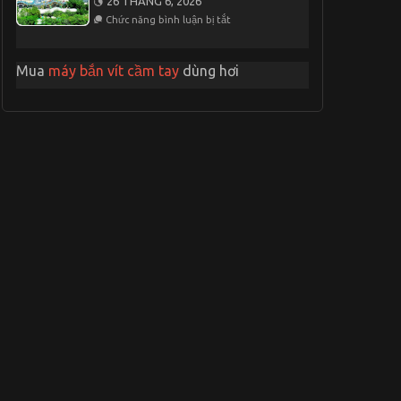
26 THÁNG 6, 2026
Du
Đêm
ở
Lịch
Chức năng bình luận bị tắt
Thời
Nha
Cơ
Trang
Hoàn
2
Hảo
Mua
máy bắn vít cầm tay
dùng hơi
Ngày
Để
1
Đến
Đêm
Khu
Du
Lịch
Suối
Tiên
1
Ngày