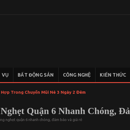
KIẾN
Chia sẻ
kiến thức,
THỨC
tài liệu học
KINH
tập Kinh
Tế Quốc
TẾ
Dân
H VỤ
BẤT ĐỘNG SẢN
CÔNG NGHỆ
KIẾN THỨC
QUỐC
DÂN
t Hợp Trong Chuyến Mũi Né 3 Ngày 2 Đêm
 Nghẹt Quận 6 Nhanh Chóng, Đ
ống nghẹt quận 6 nhanh chóng, đảm bảo và giá rẻ