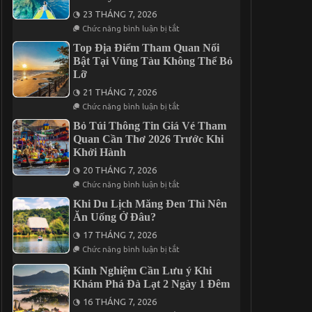
Đêm
Trình
23 THÁNG 7, 2026
Gala
Dinner
ở
Chức năng bình luận bị tắt
Trong
Tìm
Tour
Kiếm
Top Địa Điểm Tham Quan Nổi
Cần
Địa
Bật Tại Vũng Tàu Không Thể Bỏ
Thơ
Điểm
Lỡ
3
Nghỉ
Ngày
Dưỡng
21 THÁNG 7, 2026
2
Cho
Đêm
Chuyến
ở
Chức năng bình luận bị tắt
Đi
Top
2
Địa
Bỏ Túi Thông Tin Giá Vé Tham
Ngày
Điểm
Quan Cần Thơ 2026 Trước Khi
1
Tham
Khởi Hành
Đêm
Quan
Tại
Nổi
20 THÁNG 7, 2026
Vĩnh
Bật
Hy
Tại
ở
Chức năng bình luận bị tắt
Vũng
Bỏ
Tàu
Túi
Khi Du Lịch Măng Đen Thì Nên
Không
Thông
Ăn Uống Ở Đâu?
Thể
Tin
Bỏ
Giá
17 THÁNG 7, 2026
Lỡ
Vé
ở
Tham
Chức năng bình luận bị tắt
Khi
Quan
Du
Cần
Kinh Nghiệm Cần Lưu ý Khi
Lịch
Thơ
Khám Phá Đà Lạt 2 Ngày 1 Đêm
Măng
2026
Đen
Trước
16 THÁNG 7, 2026
Thì
Khi