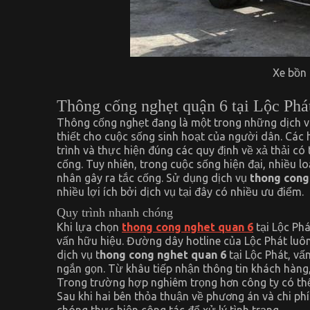
Xe bồn
Thông cống nghẹt quận 6 tại Lộc Phá
Thông cống nghẹt đang là một trong những dịch vụ 
thiết cho cuộc sống sinh hoạt của người dân. Các
trình và thực hiện đúng các quy định về xả thải c
cống. Tuy nhiên, trong cuộc sống hiện đại, nhiều l
nhân gây ra tắc cống. Sử dụng dịch vụ
thong cong
nhiều lợi ích bởi dịch vụ tại đây có nhiều ưu điểm.
Quy trình nhanh chóng
Khi lựa chọn
thong cong nghet quan 6
tại Lộc Ph
vấn hữu hiệu. Đường dây hotline của Lộc Phát luôn
dịch vụ t
hong cong nghet quan 6
tại Lộc Phát, vấ
ngắn gọn. Từ khâu tiếp nhận thông tin khách hàng
Trong trường hợp nghiêm trọng hơn công ty có thể
Sau khi hai bên thỏa thuận về phương án và chi ph
chóng thực hiện công tác để xử lý tình trạng.