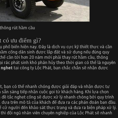
 thông rút hầm cầu
t có ưu điểm gì?
phổ biến hiện nay. Đây là dịch vụ cực kỹ thiết thực và cần
 hầm cống dân sinh được lắp đặt và sử dụng nếu đúng quy
ó thể cần tới hơn 20 năm mới phải thay rút hầm cầu, thông
oại rác phát sinh khó phân hủy theo thời gian có thể là nguyên
 nghet
tại công ty Lộc Phát, bạn chắc chắn sẽ nhận được
át, bạn có thể nhanh chóng được giải đáp và nhận được tư
 sẵn sàng tiếp nhận cuộc gọi từ khách hàng. Khi lựa chọn
n đề tắc nghẹt cống sẽ được xử lý nhanh chóng bởi quy trình
, dựa trên mô tả của khách để đưa ra các phán đoán ban đầu.
 cử người đến khảo sát thực trạng và đưa ra biện pháp xử lý.
í thì đội ngũ nhân viên chuyên nghiệp của Lộc Phát sẽ nhanh