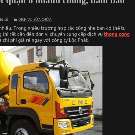
ẹt quận 6 nhanh chóng, đảm bảo
ở
DỊCH VỤ SỬA CHỮA
bị tắt
Lộc
Phát
 nhiều. Trong nhiều trường hợp tắc cống nhẹ bạn có thể tự
–
g thì rất cần đến đơn vị chuyên cung cấp dịch vụ
thong cong
Thông
hi phí giá rẻ ngay với công ty Lộc Phát.
cống
nghẹt
quận
6
nhanh
chóng,
đảm
bảo
và
giá
rẻ