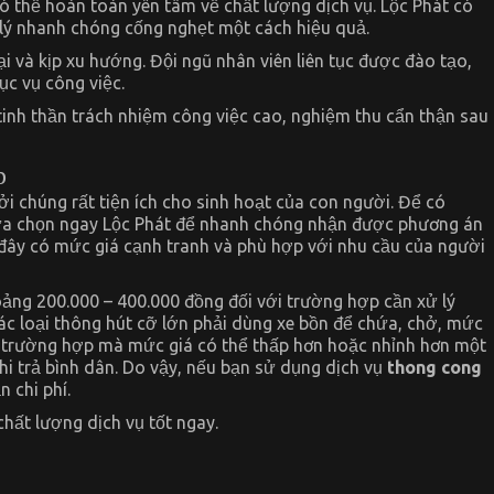
có thể hoàn toàn yên tâm về chất lượng dịch vụ. Lộc Phát có
 lý nhanh chóng cống nghẹt một cách hiệu quả.
i và kịp xu hướng. Đội ngũ nhân viên liên tục được đào tạo,
ục vụ công việc.
 tinh thần trách nhiệm công việc cao, nghiệm thu cẩn thận sau
p
ởi chúng rất tiện ích cho sinh hoạt của con người. Để có
ựa chọn ngay Lộc Phát để nhanh chóng nhận được phương án
 đây có mức giá cạnh tranh và phù hợp với nhu cầu của người
oảng 200.000 – 400.000 đồng đối với trường hợp cần xử lý
ác loại thông hút cỡ lớn phải dùng xe bồn để chứa, chở, mức
g trường hợp mà mức giá có thể thấp hơn hoặc nhỉnh hơn một
hi trả bình dân. Do vậy, nếu bạn sử dụng dịch vụ
thong cong
 chi phí.
chất lượng dịch vụ tốt ngay.