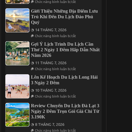
ở
Nên
Chức năng bình luận bị tắt
Khởi
Kinh
Ăn
Hành
Nghiệm
Uống
Giới Thiệu Những Địa Điểm Lưu
Cần
Ở
Trú Khi Đến Du Lịch Đảo Phú
Lưu
Đâu?
ý
Quý
Khi
Khám
14 THÁNG 7, 2026
Phá
ở
Chức năng bình luận bị tắt
Đà
Giới
Lạt
Thiệu
Gợi Ý Lịch Trình Du Lịch Cần
2
Những
Thơ 2 Ngày 1 Đêm Hấp Dẫn Nhất
Ngày
Địa
1
Năm 2026
Điểm
Đêm
Lưu
11 THÁNG 7, 2026
Trú
Khi
ở
Chức năng bình luận bị tắt
Đến
Gợi
Du
Ý
Lên Kế Hoạch Du Lịch Long Hải
Lịch
Lịch
3 Ngày 2 Đêm
Đảo
Trình
Phú
Du
10 THÁNG 7, 2026
Quý
Lịch
ở
Cần
Chức năng bình luận bị tắt
Lên
Thơ
Kế
2
Review Chuyến Du Lịch Đà Lạt 3
Hoạch
Ngày
Ngày 2 Đêm Trọn Gói Giá Chỉ Từ
Du
1
Lịch
3.190K
Đêm
Long
Hấp
Hải
8 THÁNG 7, 2026
Dẫn
3
ở
Nhất
Chức năng bình luận bị tắt
Ngày