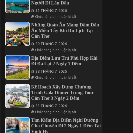
Người Đi Lần Đầu
Chuyến
Vị
Mũi
Giác
31 THÁNG 7, 2026
Né
Qua
3
5
ở
Chức năng bình luận bị tắt
Ngày
Món
Chia
2
Đặc
Sẻ
Những Quán Ăn Mang Đậm Dấu
Đêm
Sản
Kinh
Ấn Miền Tây Khi Du Lịch Tại
Nức
Nghiệm
Cần Thơ
Tiếng
Du
Trên
Lịch
29 THÁNG 7, 2026
Đảo
Phú
Phú
Quý
ở
Chức năng bình luận bị tắt
Quý
2
Những
Ngày
Quán
Địa Điểm Lưu Trú Phù Hợp Khi
1
Ăn
Đi Đà Lạt 2 Ngày 1 Đêm
Đêm
Mang
Cho
Đậm
28 THÁNG 7, 2026
Người
Dấu
ở
Đi
Ấn
Chức năng bình luận bị tắt
Địa
Lần
Miền
Điểm
Đầu
Tây
Kế Hoạch Xây Dựng Chương
Lưu
Khi
Trình Gala Dinner Trong Tour
Trú
Du
Phù
Cần Thơ 3 Ngày 2 Đêm
Lịch
Hợp
Tại
Khi
25 THÁNG 7, 2026
Cần
Đi
ở
Thơ
Chức năng bình luận bị tắt
Đà
Kế
Lạt
Hoạch
Tìm Kiếm Địa Điểm Nghỉ Dưỡng
2
Xây
Cho Chuyến Đi 2 Ngày 1 Đêm Tại
Ngày
Dựng
1
Vĩnh Hy
Chương