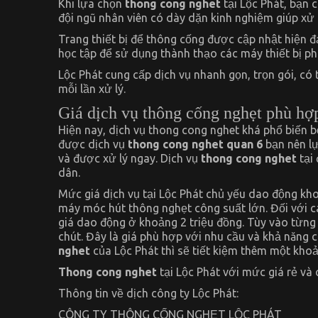
Khi lựa chọn
thong cong nghet
tại Lộc Phát, bạn 
đội ngũ nhân viên có dày dặn kinh nghiệm giúp xử
Trang thiết bị để thông cống được cập nhật hiện đạ
học tập để sử dụng thành thạo các máy thiết bị ph
Lộc Phát cung cấp dịch vụ nhanh gọn, trọn gói, có
mỗi lần xử lý.
Giá dịch vụ thông cống nghẹt phù hợ
Hiện nay, dịch vụ thong cong nghet khá phổ biến b
được dịch vụ
thong cong nghet quan 6
bạn nên l
và được xử lý ngay. Dịch vụ
thong cong nghet
tại
dân.
Mức giá dịch vụ tại Lộc Phát chủ yếu dao động kh
máy móc hút thông nghẹt công suất lớn. Đối với c
giá dao động ở khoảng 2 triệu đồng. Tùy vào từn
chút. Đây là giá phù hợp với nhu cầu và khả năng c
nghet
của Lộc Phát thì sẽ tiết kiệm thêm một khoản
Thong cong nghet
tại Lộc Phát với mức giá rẻ và 
Thông tin về dịch công ty Lộc Phát:
CÔNG TY THÔNG CỐNG NGHẸT LỘC PHÁT