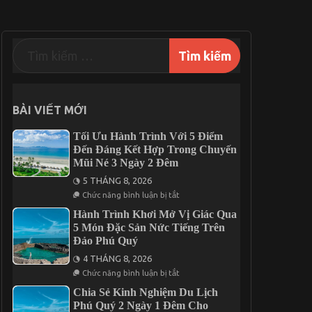
BÀI VIẾT MỚI
Tối Ưu Hành Trình Với 5 Điểm
Đến Đáng Kết Hợp Trong Chuyến
Mũi Né 3 Ngày 2 Đêm
5 THÁNG 8, 2026
ở
Chức năng bình luận bị tắt
Tối
Ưu
Hành Trình Khơi Mở Vị Giác Qua
Hành
5 Món Đặc Sản Nức Tiếng Trên
Trình
Đảo Phú Quý
Với
5
4 THÁNG 8, 2026
Điểm
Đến
ở
Chức năng bình luận bị tắt
Đáng
Hành
Kết
Trình
Chia Sẻ Kinh Nghiệm Du Lịch
Hợp
Khơi
Phú Quý 2 Ngày 1 Đêm Cho
Trong
Mở