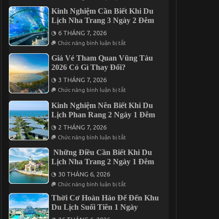
Review
Năm
2
Chuyến
2026
Kinh Nghiệm Cần Biết Khi Du
Đêm
Du
Lịch Nha Trang 3 Ngày 2 Đêm
Lịch
Đà
6 THÁNG 7, 2026
Lạt
ở
3
Chức năng bình luận bị tắt
Kinh
Ngày
Nghiệm
2
Giá Vé Tham Quan Vũng Tàu
Cần
Đêm
2026 Có Gì Thay Đổi?
Biết
Trọn
Khi
Gói
3 THÁNG 7, 2026
Du
Giá
ở
Lịch
Chức năng bình luận bị tắt
Chỉ
Giá
Nha
Từ
Vé
Trang
3.190K
Kinh Nghiệm Nên Biết Khi Du
Tham
3
Lịch Phan Rang 2 Ngày 1 Đêm
Quan
Ngày
Vũng
2
2 THÁNG 7, 2026
Tàu
Đêm
ở
2026
Chức năng bình luận bị tắt
Kinh
Có
Nghiệm
Gì
Những Điều Cần Biết Khi Du
Nên
Thay
Lịch Nha Trang 2 Ngày 1 Đêm
Biết
Đổi?
Khi
30 THÁNG 6, 2026
Du
ở
Lịch
Chức năng bình luận bị tắt
Những
Phan
Điều
Rang
Thời Cơ Hoàn Hảo Để Đến Khu
Cần
2
Du Lịch Suối Tiên 1 Ngày
Biết
Ngày
Khi
1