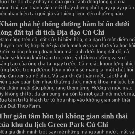
được tự do chạy nhảy nô đùa giữa cánh đồng lộng gió của
nông trại, các thành viên mới thấy những phút giây quây quần
bên nhau hiện tại quý giá và thiêng liêng đến nhường nào.
Khám phá hệ thống đường hầm bí ẩn dưới
lòng đất tại di tích Địa đạo Củ Chi
Nằm cùng trên dải đất Củ Chi hiền hòa, địa đạo là một điểm nố
chuyến cực kỳ hợp lý để gia đình mình vừa vui chơi vừa học hỏi
Bước xuống những đoạn hầm mát lạnh dưới lòng đất đỏ, cả
đoàn sẽ không khỏi trầm trồ trước ý chí kiên cường và sức
sáng tạo của ông cha ta ngày trước. Cảm giác khom lưng nhíc
từng bước trong đường hầm nhỏ xíu sẽ mang lại một chút hồi
hộp đan xen sự nể phục. Và sau khi đã thấm mệt, các thành
viên quây quần bên nhau thưởng thức miếng khoai mì luộc bùi
bùi chấm muối đậu phộng rang thơm lừng. Hương vị mộc mạc
ấy không chỉ lót dạ ấm bụng mà còn là một gạch nối mượt mà
đưa tâm trí lữ khách từ từ hòa nhịp vào không gian sinh thái
của Đất Thép Farm.
Thư giãn tâm hồn tại không gian sinh thái
của khu du lịch Green Park Củ Chi
Nếu gia đình mình trót say mê những mảng xanh mướt mắt và