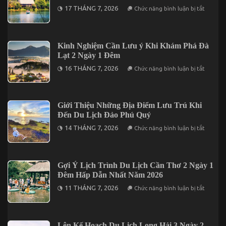
Quan
ở
17 THÁNG 7, 2026
Chức năng bình luận bị tắt
Cần
Khi
Thơ
Du
2026
Lịch
Trước
Măng
Khi
Đen
Kinh Nghiệm Cần Lưu ý Khi Khám Phá Đà
Khởi
Thì
Hành
Lạt 2 Ngày 1 Đêm
Nên
Ăn
ở
16 THÁNG 7, 2026
Chức năng bình luận bị tắt
Uống
Kinh
Ở
Nghiệm
Đâu?
Cần
Lưu
ý
Giới Thiệu Những Địa Điểm Lưu Trú Khi
Khi
Đến Du Lịch Đảo Phú Quý
Khám
Phá
ở
14 THÁNG 7, 2026
Chức năng bình luận bị tắt
Đà
Giới
Lạt
Thiệu
2
Những
Ngày
Địa
1
Điểm
Gợi Ý Lịch Trình Du Lịch Cần Thơ 2 Ngày 1
Đêm
Lưu
Đêm Hấp Dẫn Nhất Năm 2026
Trú
Khi
ở
11 THÁNG 7, 2026
Chức năng bình luận bị tắt
Đến
Gợi
Du
Ý
Lịch
Lịch
Đảo
Trình
Phú
Du
Lên Kế Hoạch Du Lịch Long Hải 3 Ngày 2
Quý