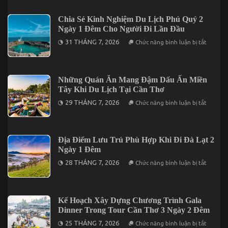
Khơi
Kết
Mở
Hợp
Vị
Trong
Chia Sẻ Kinh Nghiệm Du Lịch Phú Quý 2
Giác
Chuyến
Ngày 1 Đêm Cho Người Đi Lần Đầu
Qua
Mũi
5
Né
ở
31 THÁNG 7, 2026
Chức năng bình luận bị tắt
Món
3
Chia
Đặc
Ngày
Sẻ
Sản
2
Kinh
Nức
Đêm
Nghiệm
Tiếng
Du
Những Quán Ăn Mang Đậm Dấu Ấn Miền
Trên
Lịch
Đảo
Tây Khi Du Lịch Tại Cần Thơ
Phú
Phú
Quý
ở
Quý
29 THÁNG 7, 2026
Chức năng bình luận bị tắt
2
Những
Ngày
Quán
1
Ăn
Đêm
Mang
Cho
Đậm
Địa Điểm Lưu Trú Phù Hợp Khi Đi Đà Lạt 2
Người
Dấu
Đi
Ngày 1 Đêm
Ấn
Lần
Miền
ở
Đầu
28 THÁNG 7, 2026
Chức năng bình luận bị tắt
Tây
Địa
Khi
Điểm
Du
Lưu
Lịch
Trú
Tại
Phù
Kế Hoạch Xây Dựng Chương Trình Gala
Cần
Hợp
Thơ
Dinner Trong Tour Cần Thơ 3 Ngày 2 Đêm
Khi
Đi
ở
25 THÁNG 7, 2026
Chức năng bình luận bị tắt
Đà
Kế