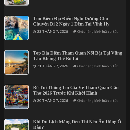
Lạt
Hoạch
2
Xây
Ngày
Dựng
1
Chương
Tìm Kiếm Địa Điểm Nghỉ Dưỡng Cho
Đêm
Trình
Chuyến Đi 2 Ngày 1 Đêm Tại Vĩnh Hy
Gala
Dinner
ở
23 THÁNG 7, 2026
Chức năng bình luận bị tắt
Trong
Tìm
Tour
Kiếm
Cần
Địa
Thơ
Điểm
3
Nghỉ
Top Địa Điểm Tham Quan Nổi Bật Tại Vũng
Ngày
Dưỡng
2
Tàu Không Thể Bỏ Lỡ
Cho
Đêm
Chuyến
ở
21 THÁNG 7, 2026
Chức năng bình luận bị tắt
Đi
Top
2
Địa
Ngày
Điểm
1
Tham
Đêm
Quan
Bỏ Túi Thông Tin Giá Vé Tham Quan Cần
Tại
Nổi
Vĩnh
Thơ 2026 Trước Khi Khởi Hành
Bật
Hy
Tại
ở
20 THÁNG 7, 2026
Chức năng bình luận bị tắt
Vũng
Bỏ
Tàu
Túi
Không
Thông
Thể
Tin
Bỏ
Giá
Khi Du Lịch Măng Đen Thì Nên Ăn Uống Ở
Lỡ
Vé
Đâu?
Tham