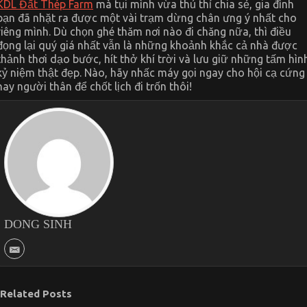
KDL Đất Thép Farm
mà tụi mình vừa thủ thỉ chia sẻ, gia đình
bạn đã nhặt ra được một vài trạm dừng chân ưng ý nhất cho
riêng mình. Dù chọn ghé thăm nơi nào đi chăng nữa, thì điều
đọng lại quý giá nhất vẫn là những khoảnh khắc cả nhà được
thảnh thơi dạo bước, hít thở khí trời và lưu giữ những tấm hìn
kỷ niệm thật đẹp. Nào, hãy nhấc máy gọi ngay cho hội cạ cứng
hay người thân để chốt lịch đi trốn thôi!
DONG SINH
Related Posts