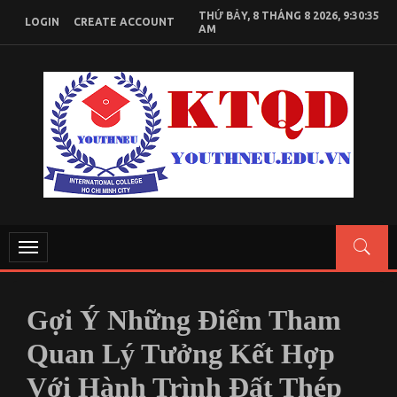
Skip
THỨ BẢY, 8 THÁNG 8 2026, 9:30:35
LOGIN
CREATE ACCOUNT
to
AM
content
KIẾN THỨC KINH TẾ QUỐC DÂN
Chia sẻ kiến thức, tài liệu học tập Kinh Tế Quốc Dân
Toggle
navigation
Gợi Ý Những Điểm Tham
Quan Lý Tưởng Kết Hợp
Với Hành Trình Đất Thép