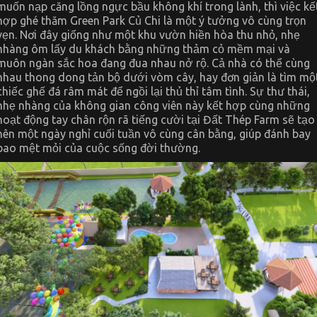
muốn nạp căng lồng ngực bầu không khí trong lành, thì việc kế
hợp ghé thăm Green Park Củ Chi là một ý tưởng vô cùng trọn
vẹn. Nơi đây giống như một khu vườn hiền hòa thu nhỏ, nhẹ
nhàng ôm lấy du khách bằng những thảm cỏ mềm mại và
muôn ngàn sắc hoa đang đua nhau nở rộ. Cả nhà có thể cùng
nhau thong dong tản bộ dưới vòm cây, hay đơn giản là tìm mộ
chiếc ghế đá râm mát để ngồi lại thủ thỉ tâm tình. Sự thư thái,
nhẹ nhàng của không gian công viên này kết hợp cùng những
hoạt động tay chân rộn rã tiếng cười tại Đất Thép Farm sẽ tạo
nên một ngày nghỉ cuối tuần vô cùng cân bằng, giúp đánh bay
bao mệt mỏi của cuộc sống đời thường.