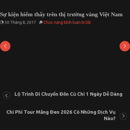
Sự kiện hiếm thấy trên thị trường vàng Việt Nam
ở
30 Tháng 8, 2017
Chức năng bình luận bị tắt
Sự
kiện
hiếm
thấy
trên
thị
trường
vàng
Việt
Nam
Lộ Trình Di Chuyển Đến Củ Chi 1 Ngày Dễ Dàng
Chi Phí Tour Măng Đen 2026 Có Những Dịch Vụ
Nào?