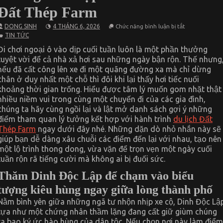
Đất Thép Farm
ở
DONG SINH
4 THÁNG 6, 2026
Chức năng bình luận bị tắt
Gợi
TIN TỨC
Ý
Những
Đi chơi ngoại ô vào dịp cuối tuần luôn là một phần thưởng
Điểm
tuyệt vời để cả nhà xả hơi sau những ngày bận rộn. Thế nhưng
Tham
Quan
nếu đã cất công lên xe đi một quãng đường xa mà chỉ dừng
Lý
chân ở duy nhất một chỗ thì đôi khi lại thấy hơi tiếc nuối
Tưởng
Kết
khoảng thời gian trống. Hiểu được tâm lý muốn gom nhặt thật
Hợp
nhiều niềm vui trong cùng một chuyến đi của các gia đình,
Với
chúng ta hãy cùng ngồi lại và lật mở danh sách gợi ý những
Hành
Trình
điểm tham quan lý tưởng kết hợp với hành trình
du lịch Đất
Đất
Thép Farm
ngay dưới đây nhé. Những dặn dò nhỏ nhắn này sẽ
Thép
Farm
giúp bạn dễ dàng xâu chuỗi các điểm đến lại với nhau, tạo nên
một lộ trình thong dong, vừa vặn để trọn vẹn một ngày cuối
tuần rộn rã tiếng cười mà không ai bị đuối sức.
Thăm Dinh Độc Lập để chạm vào biểu
tượng kiêu hùng ngay giữa lòng thành phố
Nằm bình yên giữa những ngã tư nhộn nhịp xe cộ, Dinh Độc Lậ
tựa như một chứng nhân thầm lặng đang cất giữ giùm chúng
ta bao ký ức hào hùng của dân tộc. Nếu chọn nơi này làm điểm