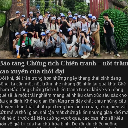
Bảo tàng Chứng tích Chiến tranh – nốt trầ
xao xuyến của thời đại
Đôi khi, để trân trọng hơn những ngày tháng thái bình đang
sống, ta cần một nốt trầm nhẹ nhàng để nhìn lại quá khứ. Ghé
thăm Bảo tàng Chứng tích Chiến tranh trước khi về với đồng
quê sẽ là một trải nghiệm mang lại nhiều cảm xúc sâu sắc cho
đại gia đình. Không gian tĩnh lặng nơi đây chắt chiu những câu
chuyện chân thật nhất qua từng bức ảnh ố màu, từng hiện vật
sứt mẻ vì thời gian. Khi tận mắt chứng kiến những gian khổ m
thế hệ đi trước đã kiên cường vượt qua, các bạn nhỏ sẽ hiểu
hơn về giá trị của hai chữ hòa bình. Để rồi khi chiều xuống,