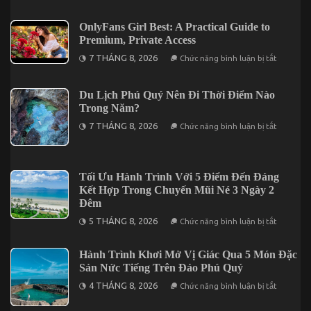
for
Trọn
US
Bộ
Users
Giúp
OnlyFans Girl Best: A Practical Guide to
Bạn
Premium, Private Access
Tối
Ưu
ở
7 THÁNG 8, 2026
Chức năng bình luận bị tắt
Chuyến
OnlyFans
Vi
Girl
Vu
Best:
Nha
A
Du Lịch Phú Quý Nên Đi Thời Điểm Nào
Trang
Practical
Trong Năm?
3
Guide
Ngày
to
ở
7 THÁNG 8, 2026
Chức năng bình luận bị tắt
2
Premium,
Du
Đêm
Private
Lịch
Access
Phú
Quý
Nên
Tối Ưu Hành Trình Với 5 Điểm Đến Đáng
Đi
Kết Hợp Trong Chuyến Mũi Né 3 Ngày 2
Thời
Điểm
Đêm
Nào
ở
Trong
5 THÁNG 8, 2026
Chức năng bình luận bị tắt
Tối
Năm?
Ưu
Hành
Hành Trình Khơi Mở Vị Giác Qua 5 Món Đặc
Trình
Sản Nức Tiếng Trên Đảo Phú Quý
Với
5
ở
4 THÁNG 8, 2026
Điểm
Chức năng bình luận bị tắt
Hành
Đến
Trình
Đáng