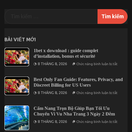
BÀI VIẾT MỚI
1bet x download : guide complet
d’installation, bonus et sécurité
ở
8 THÁNG 8, 2026
Chức năng bình luận bị tắt
1bet
x
downloa
:
Best Only Fan Guide: Features, Privacy, and
guide
Discreet Billing for US Users
complet
d’installa
ở
8 THÁNG 8, 2026
Chức năng bình luận bị tắt
bonus
Best
et
Only
sécurité
Fan
Guide:
Cẩm Nang Trọn Bộ Giúp Bạn Tối Ưu
Features,
Chuyến Vi Vu Nha Trang 3 Ngày 2 Đêm
Privacy,
and
ở
8 THÁNG 8, 2026
Chức năng bình luận bị tắt
Discreet
Cẩm
Billing
Nang