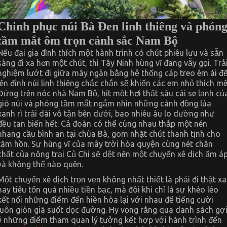
Chinh phục núi Bà Đen linh thiêng và phón
tầm mắt ôm trọn cảnh sắc Nam Bộ
Nếu đại gia đình thích một hành trình có chút phiêu lưu và sẵn
sàng đi xa hơn một chút, thì Tây Ninh hùng vĩ đang vẫy gọi. Trả
nghiệm lướt đi giữa mây ngàn bằng hệ thống cáp treo êm ái đ
lên đỉnh núi linh thiêng chắc chắn sẽ khiến các em nhỏ thích mê
Đứng trên nóc nhà Nam Bộ, hít một hơi thật sâu cái se lạnh củ
gió núi và phóng tầm mắt ngắm nhìn những cánh đồng lúa
xanh rì trải dài vô tận bên dưới, bao nhiêu âu lo dường như
đều tan biến hết. Cả đoàn có thể cùng nhau thắp một nén
nhang cầu bình an tại chùa Bà, gom nhặt chút thanh tịnh cho
tâm hồn. Sự hùng vĩ của mây trời hòa quyện cùng nét chân
chất của nông trại Củ Chi sẽ dệt nên một chuyến xê dịch ấm á
và không thể nào quên.
Một chuyến xê dịch trọn vẹn không nhất thiết là phải đi thật xa
hay tiêu tốn quá nhiều tiền bạc, mà đôi khi chỉ là sự khéo léo
kết nối những điểm đến hiền hòa lại với nhau để tiếng cười
luôn giòn giã suốt dọc đường. Hy vọng rằng qua danh sách gợ
ý những điểm tham quan lý tưởng kết hợp với hành trình đến