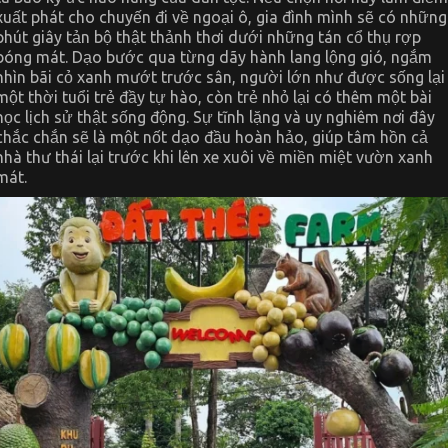
xuất phát cho chuyến đi về ngoại ô, gia đình mình sẽ có những
phút giây tản bộ thật thảnh thơi dưới những tán cổ thụ rợp
bóng mát. Dạo bước qua từng dãy hành lang lộng gió, ngắm
nhìn bãi cỏ xanh mướt trước sân, người lớn như được sống lại
một thời tuổi trẻ đầy tự hào, còn trẻ nhỏ lại có thêm một bài
học lịch sử thật sống động. Sự tĩnh lặng và uy nghiêm nơi đây
chắc chắn sẽ là một nốt dạo đầu hoàn hảo, giúp tâm hồn cả
nhà thư thái lại trước khi lên xe xuôi về miền miệt vườn xanh
mát.