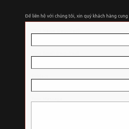
Để liên hệ với chúng tôi, xin quý khách hàng cung
Your Name (required)
Your Email (required)
Subject
Your Message