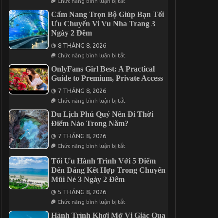
Chức năng bình luận bị tắt
et
Best
sécurité
Only
Cẩm Nang Trọn Bộ Giúp Bạn Tối
Fan
Ưu Chuyến Vi Vu Nha Trang 3
Guide:
Ngày 2 Đêm
Features,
Privacy,
8 THÁNG 8, 2026
and
Discreet
ở
Chức năng bình luận bị tắt
Billing
Cẩm
for
Nang
OnlyFans Girl Best: A Practical
US
Trọn
Guide to Premium, Private Access
Users
Bộ
Giúp
7 THÁNG 8, 2026
Bạn
ở
Tối
Chức năng bình luận bị tắt
OnlyFans
Ưu
Girl
Du Lịch Phú Quý Nên Đi Thời
Chuyến
Best:
Vi
Điểm Nào Trong Năm?
A
Vu
Practical
Nha
7 THÁNG 8, 2026
Guide
Trang
ở
to
Chức năng bình luận bị tắt
3
Du
Premium,
Ngày
Lịch
Private
Tối Ưu Hành Trình Với 5 Điểm
2
Phú
Access
Đêm
Đến Đáng Kết Hợp Trong Chuyến
Quý
Nên
Mũi Né 3 Ngày 2 Đêm
Đi
Thời
5 THÁNG 8, 2026
Điểm
ở
Chức năng bình luận bị tắt
Nào
Tối
Trong
Ưu
Hành Trình Khơi Mở Vị Giác Qua
Năm?