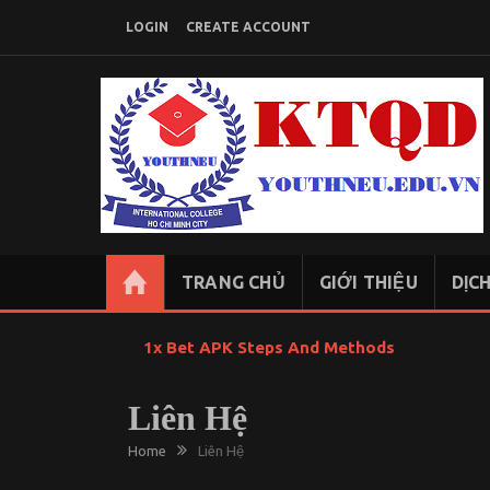
Skip
LOGIN
CREATE ACCOUNT
to
content
TRANG CHỦ
GIỚI THIỆU
DỊC
1x Bet APK Steps And Methods
Liên Hệ
Home
Liên Hệ