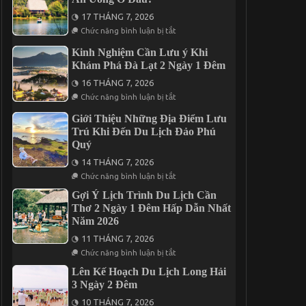
Thể
Tin
Bỏ
Giá
17 THÁNG 7, 2026
Lỡ
Vé
ở
Tham
Chức năng bình luận bị tắt
Khi
Quan
Du
Cần
Kinh Nghiệm Cần Lưu ý Khi
Lịch
Thơ
Khám Phá Đà Lạt 2 Ngày 1 Đêm
Măng
2026
Đen
Trước
16 THÁNG 7, 2026
Thì
Khi
ở
Nên
Chức năng bình luận bị tắt
Khởi
Kinh
Ăn
Hành
Nghiệm
Uống
Giới Thiệu Những Địa Điểm Lưu
Cần
Ở
Trú Khi Đến Du Lịch Đảo Phú
Lưu
Đâu?
ý
Quý
Khi
Khám
14 THÁNG 7, 2026
Phá
ở
Chức năng bình luận bị tắt
Đà
Giới
Lạt
Thiệu
Gợi Ý Lịch Trình Du Lịch Cần
2
Những
Thơ 2 Ngày 1 Đêm Hấp Dẫn Nhất
Ngày
Địa
1
Năm 2026
Điểm
Đêm
Lưu
11 THÁNG 7, 2026
Trú
Khi
ở
Chức năng bình luận bị tắt
Đến
Gợi
Du
Ý
Lên Kế Hoạch Du Lịch Long Hải
Lịch
Lịch
3 Ngày 2 Đêm
Đảo
Trình
Phú
Du
10 THÁNG 7, 2026
Quý
Lịch