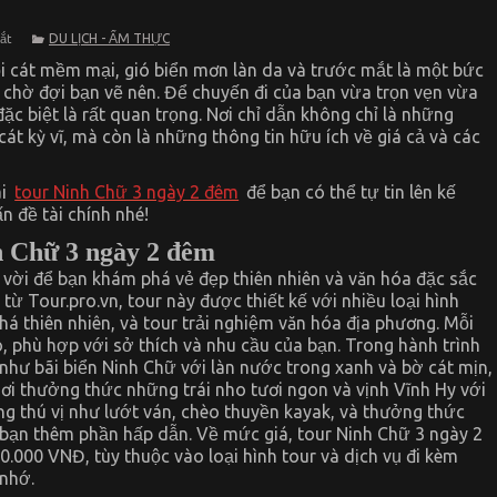
ở
DU LỊCH - ẨM THỰC
tắt
Khám
Phá
i cát mềm mại, gió biển mơn làn da và trước mắt là một bức
Tất
chờ đợi bạn vẽ nên. Để chuyến đi của bạn vừa trọn vẹn vừa
Tần
 đặc biệt là rất quan trọng. Nơi chỉ dẫn không chỉ là những
Tật
Về
át kỳ vĩ, mà còn là những thông tin hữu ích về giá cả và các
Chi
Phí
Và
ãi
tour Ninh Chữ 3 ngày 2 đêm
để bạn có thể tự tin lên kế
Ưu
Đãi
n đề tài chính nhé!
Tour
Ninh
h Chữ 3 ngày 2 đêm
Chữ
3
 vời để bạn khám phá vẻ đẹp thiên nhiên và văn hóa đặc sắc
Ngày
ừ Tour.pro.vn, tour này được thiết kế với nhiều loại hình
2
Đêm
á thiên nhiên, và tour trải nghiệm văn hóa địa phương. Mỗi
 phù hợp với sở thích và nhu cầu của bạn. Trong hành trình
như bãi biển Ninh Chữ với làn nước trong xanh và bờ cát mịn,
ơi thưởng thức những trái nho tươi ngon và vịnh Vĩnh Hy với
ộng thú vị như lướt ván, chèo thuyền kayak, và thưởng thức
 bạn thêm phần hấp dẫn. Về mức giá, tour Ninh Chữ 3 ngày 2
.000 VNĐ, tùy thuộc vào loại hình tour và dịch vụ đi kèm
 nhớ.