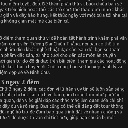
lưu niệm tuyệt đẹp. Để thêm phần thú vị, buổi chiều bạn sẽ
yak trên biển hoặc thử các trò chơi thể thao dưới nước khác
ư giãn và đầy hào hứng. Kết thúc ngày với một bữa tối nhẹ tại
ng không gian mát mẻ của biển cả.
ố điểm tham quan thú vị để hoàn tất hành trình khám phá văn
 thăm công viên Tượng Đài Chiến Thắng, nơi bạn có thể tìm
ác phẩm điêu khắc nghệ thuật đặc sắc. Sau đó, bạn sẽ tham
ản phẩm đặc sản, từ nho tươi cho đến các món ăn truyền
ời gian tự do để đi dạo trên bãi biển, tham gia các hoạt động
khi kết thúc chuyến đi. Cuối cùng, bạn sẽ thu xếp hành lý và
iệm đẹp đẽ về Ninh Chữ.
 3 ngày 2 đêm
Chữ 3 ngày 2 đêm, các đơn vị lữ hành uy tín sẽ luôn sẵn sàng
h trình, chi tiết các dịch vụ bao gồm trong tour như phương
m quan, đến việc giải đáp các thắc mắc liên quan đến chi phí
p đầy đủ và rõ ràng. Bạn cũng có thể dễ dàng đặt tour thông
i đội ngũ hỗ trợ để đảm bảo quá trình đặt vé nhanh chóng và
1.651 để được tư vấn chi tiết hơn, giúp bạn chuẩn bị một