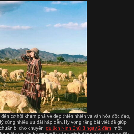
đến cơ hội khám phá vẻ đẹp thiên nhiên và văn hóa độc đáo,
ý cùng nhiều ưu đãi hấp dẫn. Hy vọng rằng bài viết đã giúp
 chuẩn bị cho chuyến
du lịch Ninh Chữ 3 ngày 2 đêm
một
balo lên và tận hưởng một hành trình đáng nhớ tại vùng đất