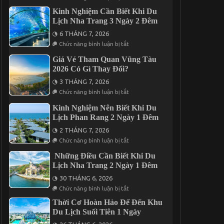
Review
Năm
2
Chuyến
2026
Kinh Nghiệm Cần Biết Khi Du
Đêm
Du
Lịch Nha Trang 3 Ngày 2 Đêm
Lịch
Đà
6 THÁNG 7, 2026
Lạt
ở
3
Chức năng bình luận bị tắt
Kinh
Ngày
Nghiệm
2
Giá Vé Tham Quan Vũng Tàu
Cần
Đêm
2026 Có Gì Thay Đổi?
Biết
Trọn
Khi
Gói
3 THÁNG 7, 2026
Du
Giá
ở
Lịch
Chức năng bình luận bị tắt
Chỉ
Giá
Nha
Từ
Vé
Trang
3.190K
Kinh Nghiệm Nên Biết Khi Du
Tham
3
Lịch Phan Rang 2 Ngày 1 Đêm
Quan
Ngày
Vũng
2
2 THÁNG 7, 2026
Tàu
Đêm
ở
2026
Chức năng bình luận bị tắt
Kinh
Có
Nghiệm
Gì
Những Điều Cần Biết Khi Du
Nên
Thay
Lịch Nha Trang 2 Ngày 1 Đêm
Biết
Đổi?
Khi
30 THÁNG 6, 2026
Du
ở
Lịch
Chức năng bình luận bị tắt
Những
Phan
Điều
Rang
Thời Cơ Hoàn Hảo Để Đến Khu
Cần
2
Du Lịch Suối Tiên 1 Ngày
Biết
Ngày
Khi
1