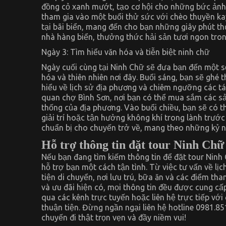
đồng cỏ xanh mướt, tạo cơ hội cho những bức ảnh 
tham gia vào một buổi thử sức với chèo thuyền ka
tại bãi biển, mang đến cho bạn những giây phút th
nhà hàng biển, thưởng thức hải sản tươi ngon tro
Ngày 3: Tìm hiểu văn hóa và tiễn biệt ninh chữ
Ngày cuối cùng tại Ninh Chữ sẽ đưa bạn đến một s
hóa và thiên nhiên nơi đây. Buổi sáng, bạn sẽ ghé
hiểu về lịch sử địa phương và chiêm ngưỡng các t
quan chợ Bình Sơn, nơi bạn có thể mua sắm các s
thống của địa phương. Vào buổi chiều, bạn sẽ có th
giải trí hoặc tận hưởng không khí trong lành trước 
chuẩn bị cho chuyến trở về, mang theo những kỷ n
Hỗ trợ thông tin đặt tour Ninh Chữ
Nếu bạn đang tìm kiếm thông tin để đặt tour Ninh 
hỗ trợ bạn một cách tận tình. Từ việc tư vấn về lịc
tiện di chuyển, nơi lưu trú, bữa ăn và các điểm tha
và ưu đãi hiện có, mọi thông tin đều được cung cấ
qua các kênh trực tuyến hoặc liên hệ trực tiếp vớ
thuận tiện. Đừng ngần ngại liên hệ hotline 0981.85
chuyến đi thật trọn vẹn và đầy niềm vui!