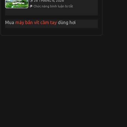
26 THÁNG 6, 2026
Du
Đêm
ở
Lịch
Chức năng bình luận bị tắt
Thời
Nha
Cơ
Trang
Hoàn
2
Hảo
Mua
máy bắn vít cầm tay
dùng hơi
Ngày
Để
1
Đến
Đêm
Khu
Du
Lịch
Suối
Tiên
1
Ngày