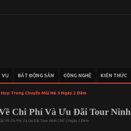
KIẾN
Chia sẻ
kiến thức,
THỨC
tài liệu học
KINH
tập Kinh
Tế Quốc
TẾ
Dân
H VỤ
BẤT ĐỘNG SẢN
CÔNG NGHỆ
KIẾN THỨC
QUỐC
DÂN
t Hợp Trong Chuyến Mũi Né 3 Ngày 2 Đêm
Về Chi Phí Và Ưu Đãi Tour Nin
t Về Chi Phí Và Ưu Đãi Tour Ninh Chữ 3 Ngày 2 Đêm