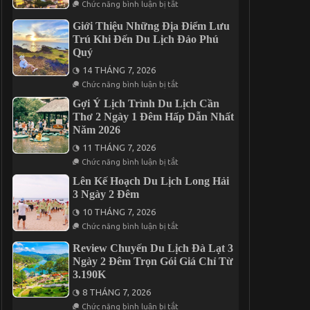
ở
Nên
Chức năng bình luận bị tắt
Khởi
Kinh
Ăn
Hành
Nghiệm
Uống
Giới Thiệu Những Địa Điểm Lưu
Cần
Ở
Trú Khi Đến Du Lịch Đảo Phú
Lưu
Đâu?
ý
Quý
Khi
Khám
14 THÁNG 7, 2026
Phá
ở
Chức năng bình luận bị tắt
Đà
Giới
Lạt
Thiệu
Gợi Ý Lịch Trình Du Lịch Cần
2
Những
Thơ 2 Ngày 1 Đêm Hấp Dẫn Nhất
Ngày
Địa
1
Năm 2026
Điểm
Đêm
Lưu
11 THÁNG 7, 2026
Trú
Khi
ở
Chức năng bình luận bị tắt
Đến
Gợi
Du
Ý
Lên Kế Hoạch Du Lịch Long Hải
Lịch
Lịch
3 Ngày 2 Đêm
Đảo
Trình
Phú
Du
10 THÁNG 7, 2026
Quý
Lịch
ở
Cần
Chức năng bình luận bị tắt
Lên
Thơ
Kế
2
Review Chuyến Du Lịch Đà Lạt 3
Hoạch
Ngày
Ngày 2 Đêm Trọn Gói Giá Chỉ Từ
Du
1
Lịch
3.190K
Đêm
Long
Hấp
Hải
8 THÁNG 7, 2026
Dẫn
3
ở
Nhất
Chức năng bình luận bị tắt
Ngày