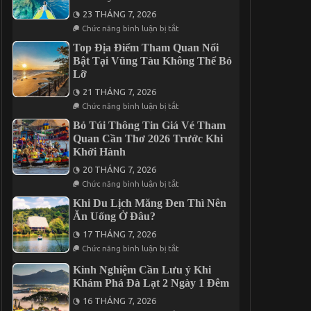
Đêm
Trình
23 THÁNG 7, 2026
Gala
Dinner
ở
Chức năng bình luận bị tắt
Trong
Tìm
Tour
Kiếm
Top Địa Điểm Tham Quan Nổi
Cần
Địa
Bật Tại Vũng Tàu Không Thể Bỏ
Thơ
Điểm
Lỡ
3
Nghỉ
Ngày
Dưỡng
21 THÁNG 7, 2026
2
Cho
Đêm
Chuyến
ở
Chức năng bình luận bị tắt
Đi
Top
2
Địa
Bỏ Túi Thông Tin Giá Vé Tham
Ngày
Điểm
Quan Cần Thơ 2026 Trước Khi
1
Tham
Khởi Hành
Đêm
Quan
Tại
Nổi
20 THÁNG 7, 2026
Vĩnh
Bật
Hy
Tại
ở
Chức năng bình luận bị tắt
Vũng
Bỏ
Tàu
Túi
Khi Du Lịch Măng Đen Thì Nên
Không
Thông
Ăn Uống Ở Đâu?
Thể
Tin
Bỏ
Giá
17 THÁNG 7, 2026
Lỡ
Vé
ở
Tham
Chức năng bình luận bị tắt
Khi
Quan
Du
Cần
Kinh Nghiệm Cần Lưu ý Khi
Lịch
Thơ
Khám Phá Đà Lạt 2 Ngày 1 Đêm
Măng
2026
Đen
Trước
16 THÁNG 7, 2026
Thì
Khi