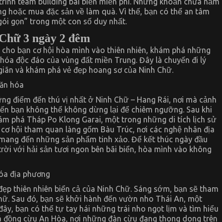
rình team building bãi biển miễn phí. Những khoản chưa nằm
ng hoặc mua đặc sản về làm quà. Vì thế, bạn có thể an tâm
gói gọn” trong một con số duy nhất.
h Chữ 3 ngày 2 đêm
n cho bạn cơ hội hòa mình vào thiên nhiên, khám phá những
hóa độc đáo của vùng đất miền Trung. Đây là chuyến đi lý
giãn và khám phá vẻ đẹp hoang sơ của Ninh Chữ.
văn hóa
ng điểm đến thú vị nhất ở Ninh Chữ – Hang Rái, nơi mà cảnh
hiến bạn không thể không dừng lại để chiêm ngưỡng. Sau khi
ám phá Tháp Po Klong Garai, một trong những di tích lịch sử
 cơ hội tham quan làng gốm Bàu Trúc, nơi các nghệ nhân địa
mang đến những sản phẩm tinh xảo. Để kết thúc ngày đầu
trời với hải sản tươi ngon bên bãi biển, hòa mình vào không
hóa địa phương
 đẹp thiên nhiên biển cả của Ninh Chữ. Sáng sớm, bạn sẽ tham
 Chữ. Sau đó, bạn sẽ khởi hành đến vườn nho Thái An, một
đây, bạn có thể tự tay hái những trái nho ngọt lịm và tìm hiểu
há đồng cừu An Hòa, nơi những đàn cừu đang thong dong trên