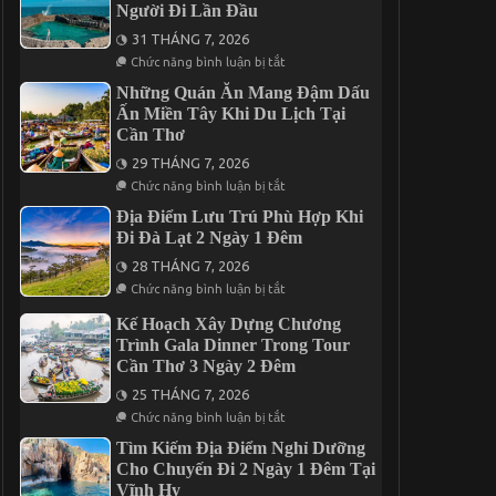
Người Đi Lần Đầu
Chuyến
Vị
Mũi
Giác
31 THÁNG 7, 2026
Né
Qua
3
5
ở
Chức năng bình luận bị tắt
Ngày
Món
Chia
2
Đặc
Sẻ
Những Quán Ăn Mang Đậm Dấu
Đêm
Sản
Kinh
Ấn Miền Tây Khi Du Lịch Tại
Nức
Nghiệm
Cần Thơ
Tiếng
Du
Trên
Lịch
29 THÁNG 7, 2026
Đảo
Phú
Phú
Quý
ở
Chức năng bình luận bị tắt
Quý
2
Những
Ngày
Quán
Địa Điểm Lưu Trú Phù Hợp Khi
1
Ăn
Đi Đà Lạt 2 Ngày 1 Đêm
Đêm
Mang
Cho
Đậm
28 THÁNG 7, 2026
Người
Dấu
ở
Đi
Ấn
Chức năng bình luận bị tắt
Địa
Lần
Miền
Điểm
Đầu
Tây
Kế Hoạch Xây Dựng Chương
Lưu
Khi
Trình Gala Dinner Trong Tour
Trú
Du
Phù
Cần Thơ 3 Ngày 2 Đêm
Lịch
Hợp
Tại
Khi
25 THÁNG 7, 2026
Cần
Đi
ở
Thơ
Chức năng bình luận bị tắt
Đà
Kế
Lạt
Hoạch
Tìm Kiếm Địa Điểm Nghỉ Dưỡng
2
Xây
Cho Chuyến Đi 2 Ngày 1 Đêm Tại
Ngày
Dựng
1
Vĩnh Hy
Chương