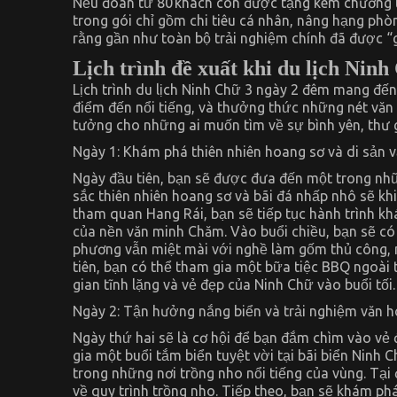
Nếu đoàn từ 80 khách còn được tặng kèm chương t
trong gói chỉ gồm chi tiêu cá nhân, nâng hạng phò
rằng gần như toàn bộ trải nghiệm chính đã được “
Lịch trình đề xuất khi du lịch Nin
Lịch trình du lịch Ninh Chữ 3 ngày 2 đêm mang đế
điểm đến nổi tiếng, và thưởng thức những nét văn 
tưởng cho những ai muốn tìm về sự bình yên, thư 
Ngày 1: Khám phá thiên nhiên hoang sơ và di sản 
Ngày đầu tiên, bạn sẽ được đưa đến một trong nhữ
sắc thiên nhiên hoang sơ và bãi đá nhấp nhô sẽ k
tham quan Hang Rái, bạn sẽ tiếp tục hành trình kh
của nền văn minh Chăm. Vào buổi chiều, bạn sẽ có
phương vẫn miệt mài với nghề làm gốm thủ công, 
tiên, bạn có thể tham gia một bữa tiệc BBQ ngoài 
gian tĩnh lặng và vẻ đẹp của Ninh Chữ vào buổi tối.
Ngày 2: Tận hưởng nắng biển và trải nghiệm văn 
Ngày thứ hai sẽ là cơ hội để bạn đắm chìm vào vẻ
gia một buổi tắm biển tuyệt vời tại bãi biển Ninh
trong những nơi trồng nho nổi tiếng của vùng. Tại 
về quy trình trồng nho. Tiếp theo, bạn sẽ khám p