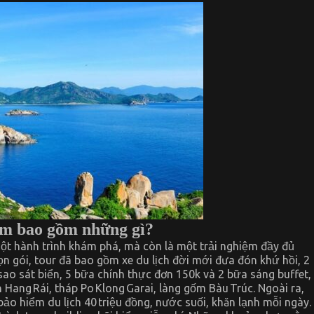
êm bao gồm những gì?
một hành trình khám phá, mà còn là một trải nghiệm đầy đủ
ọn gói, tour đã bao gồm xe du lịch đời mới đưa đón khứ hồi, 2
sao sát biển, 5 bữa chính thực đơn 150k và 2 bữa sáng buffet,
 Hang Rái, tháp Po Klong Garai, làng gốm Bàu Trúc. Ngoài ra,
ảo hiểm du lịch 40 triệu đồng, nước suối, khăn lạnh mỗi ngày.