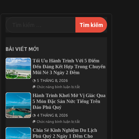
BÀI VIẾT MỚI
Tối Ưu Hành Trình Với 5 Điểm
Đến Đáng Kết Hợp Trong Chuyến
Mũi Né 3 Ngày 2 Đêm
5 THÁNG 8, 2026
ở
Chức năng bình luận bị tắt
Tối
Ưu
Hành Trình Khơi Mở Vị Giác Qua
Hành
5 Món Đặc Sản Nức Tiếng Trên
Trình
Đảo Phú Quý
Với
5
4 THÁNG 8, 2026
Điểm
Đến
ở
Chức năng bình luận bị tắt
Đáng
Hành
Kết
Trình
Chia Sẻ Kinh Nghiệm Du Lịch
Hợp
Khơi
Phú Quý 2 Ngày 1 Đêm Cho
Trong
Mở