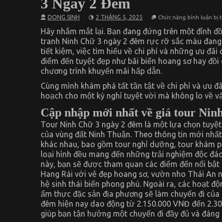
3 Ngày 2 Đêm
DONG SINH
2 THÁNG 5, 2025
Chức năng bình luận bị 
Hãy nhắm mắt lại. Bạn đang đứng trên một đỉnh đồ
tranh Ninh Chữ 3 ngày 2 đêm rực rỡ sắc màu đang 
tiết kiệm, việc tìm hiểu về chi phí và những ưu đãi
điểm đến tuyệt đẹp như bãi biển hoang sơ hay đồi c
chương trình khuyến mãi hấp dẫn.
Cùng mình khám phá tất tần tật về chi phí và ưu đ
hoạch cho một kỳ nghỉ tuyệt vời mà không lo về vấ
Cập nhập mới nhất về giá tour Nin
Tour Ninh Chữ 3 ngày 2 đêm là một lựa chọn tuyệt
của vùng đất Ninh Thuận. Theo thông tin mới nhất t
khác nhau, bao gồm tour nghỉ dưỡng, tour khám ph
loại hình đều mang đến những trải nghiệm độc đáo,
này, bạn sẽ được tham quan các điểm đến nổi bật 
Hang Rái với vẻ đẹp hoang sơ, vườn nho Thái An n
hệ sinh thái biển phong phú. Ngoài ra, các hoạt đ
ẩm thực đặc sản địa phương sẽ làm chuyến đi của
đêm hiện nay dao động từ 2.150.000 VNĐ đến 2.300
giúp bạn tận hưởng một chuyến đi đầy đủ và đáng