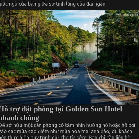
giấc ngủ của bạn giữa sự tĩnh lặng của đại ngàn.
Hỗ trợ đặt phòng tại Golden Sun Hotel
nhanh chóng
Để sở hữu một căn phòng có tầm nhìn hướng hồ hoặc hồ bơi
vào các mùa cao điểm như mùa hoa mai anh đào, du khách
nên thực hiện quy trình giữ chỗ từ sớm. Bạn chỉ cần liên hệ