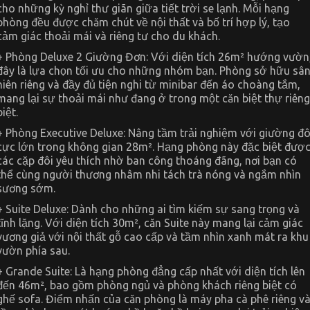
cho những kỳ nghỉ thư giãn giữa tiết trời se lạnh. Mỗi hạng
phòng đều được chăm chút về nội thất và bố trí hợp lý, tạo
cảm giác thoải mái và riêng tư cho du khách.
+ Phòng Deluxe 2 Giường Đơn: Với diện tích 26m² hướng vườn
đây là lựa chọn tối ưu cho những nhóm bạn. Phòng sở hữu sâ
hiên riêng và đầy đủ tiện nghi từ minibar đến áo choàng tắm,
mang lại sự thoải mái như đang ở trong một căn biệt thự riêng
biệt.
+ Phòng Executive Deluxe: Nâng tầm trải nghiệm với giường đô
cực lớn trong không gian 28m². Hạng phòng này đặc biệt đượ
các cặp đôi yêu thích nhờ ban công thoáng đãng, nơi bạn có
thể cùng người thương nhâm nhi tách trà nóng và ngắm nhìn
sương sớm.
+ Suite Deluxe: Dành cho những ai tìm kiếm sự sang trọng và
tĩnh lặng. Với diện tích 30m², căn Suite này mang lại cảm giác
vương giả với nội thất gỗ cao cấp và tầm nhìn xanh mát ra khu
vườn phía sau.
+ Grande Suite: Là hạng phòng đẳng cấp nhất với diện tích lên
đến 46m², bao gồm phòng ngủ và phòng khách riêng biệt có
ghế sofa. Điểm nhấn của căn phòng là máy pha cà phê riêng v