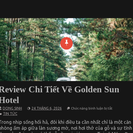
Review Chi Tiết Về Golden Sun
Hotel
ở
DONG SINH
24 THÁNG 6, 2026
Chức năng bình luận bị tắt
Review
TIN TỨC
Chi
Tiết
Trong nhịp sống hối hả, đôi khi điều ta cần nhất chỉ là một căn
Về
phòng ấm áp giữa làn sương mờ, nơi hơi thở của gỗ và sự tĩnh
Golden
Sun