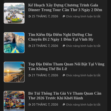
Tại
Phù
Kế Hoạch Xây Dựng Chương Trình Gala
Cần
Hợp
Thơ
Dinner Trong Tour Cần Thơ 3 Ngày 2 Đêm
Khi
Đi
ở
25 THÁNG 7, 2026
Chức năng bình luận bị tắt
Đà
Kế
Lạt
Hoạch
2
Xây
Ngày
Dựng
1
Chương
Tìm Kiếm Địa Điểm Nghỉ Dưỡng Cho
Đêm
Trình
Chuyến Đi 2 Ngày 1 Đêm Tại Vĩnh Hy
Gala
Dinner
ở
23 THÁNG 7, 2026
Chức năng bình luận bị tắt
Trong
Tìm
Tour
Kiếm
Cần
Địa
Thơ
Điểm
3
Nghỉ
Top Địa Điểm Tham Quan Nổi Bật Tại Vũng
Ngày
Dưỡng
2
Tàu Không Thể Bỏ Lỡ
Cho
Đêm
Chuyến
ở
21 THÁNG 7, 2026
Chức năng bình luận bị tắt
Đi
Top
2
Địa
Ngày
Điểm
1
Tham
Đêm
Quan
Bỏ Túi Thông Tin Giá Vé Tham Quan Cần
Tại
Nổi
Vĩnh
Thơ 2026 Trước Khi Khởi Hành
Bật
Hy
Tại
ở
20 THÁNG 7, 2026
Chức năng bình luận bị tắt
Vũng
Bỏ
Tàu
Túi