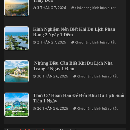
Thay Đổi?
Lịch
3.190K
Nha
ở
3 THÁNG 7, 2026
Chức năng bình luận bị tắt
Trang
Giá
3
Vé
Ngày
Tham
2
Quan
Đêm
Vũng
Kinh Nghiệm Nên Biết Khi Du Lịch Phan
Tàu
Rang 2 Ngày 1 Đêm
2026
Có
ở
2 THÁNG 7, 2026
Chức năng bình luận bị tắt
Gì
Kinh
Thay
Nghiệm
Đổi?
Nên
Biết
Khi
Những Điều Cần Biết Khi Du Lịch Nha
Du
Trang 2 Ngày 1 Đêm
Lịch
Phan
ở
30 THÁNG 6, 2026
Chức năng bình luận bị tắt
Rang
Những
2
Điều
Ngày
Cần
1
Biết
Đêm
Thời Cơ Hoàn Hảo Để Đến Khu Du Lịch Suối
Khi
Du
Tiên 1 Ngày
Lịch
ở
Nha
26 THÁNG 6, 2026
Chức năng bình luận bị tắt
Thời
Trang
Cơ
2
Hoàn
Ngày
Hảo
1
Để
Đêm