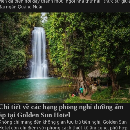
viên đã biến nơi đây thành một “ngôi nhà thứ hai” thực sự giữ
đại ngàn Quảng Ngãi.
Chi tiết về các hạng phòng nghỉ dưỡng ấm
áp tại Golden Sun Hotel
Không chỉ mang đến không gian lưu trú tiện nghi, Golden Sun
Hotel còn ghi điểm với phong cách thiết kế ấm cúng, phù hợp