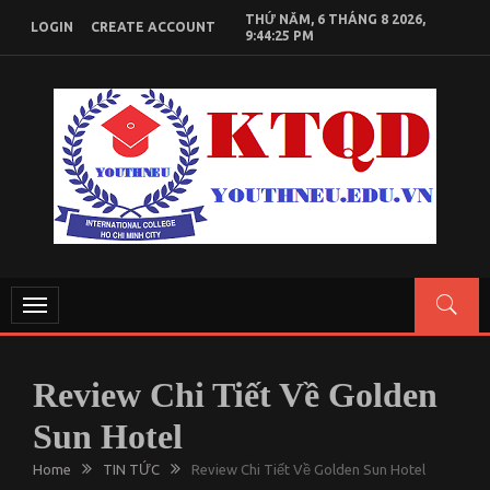
Skip
THỨ NĂM, 6 THÁNG 8 2026,
LOGIN
CREATE ACCOUNT
to
9:44:25 PM
content
KIẾN THỨC KINH TẾ QUỐC DÂN
Chia sẻ kiến thức, tài liệu học tập Kinh Tế Quốc Dân
Toggle
navigation
Review Chi Tiết Về Golden
Sun Hotel
Home
TIN TỨC
Review Chi Tiết Về Golden Sun Hotel