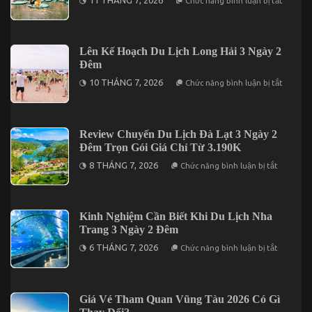
Chức năng bình luận bị tắt
Đến
Gợi
Du
Ý
Lịch
Lịch
Đảo
Trình
Phú
Du
Lên Kế Hoạch Du Lịch Long Hải 3 Ngày 2
Quý
Lịch
Đêm
Cần
Thơ
ở
10 THÁNG 7, 2026
Chức năng bình luận bị tắt
2
Lên
Ngày
Kế
1
Hoạch
Đêm
Du
Hấp
Lịch
Review Chuyến Du Lịch Đà Lạt 3 Ngày 2
Dẫn
Long
Nhất
Đêm Trọn Gói Giá Chỉ Từ 3.190K
Hải
Năm
3
ở
2026
8 THÁNG 7, 2026
Chức năng bình luận bị tắt
Ngày
Review
2
Chuyến
Đêm
Du
Lịch
Đà
Kinh Nghiệm Cần Biết Khi Du Lịch Nha
Lạt
Trang 3 Ngày 2 Đêm
3
Ngày
ở
6 THÁNG 7, 2026
Chức năng bình luận bị tắt
2
Kinh
Đêm
Nghiệm
Trọn
Cần
Gói
Biết
Giá
Khi
Giá Vé Tham Quan Vũng Tàu 2026 Có Gì
Chỉ
Du
Từ