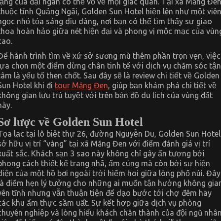
lặng của đại ngàn có thể vỗ về mọi giác quan. Tại xã Măng Đe
Hotel
thuộc tỉnh Quảng Ngãi, Golden Sun Hotel hiện lên như một viê
ngọc nhỏ tỏa sáng dịu dàng, nơi bạn có thể tìm thấy sự giao
thoa hoàn hảo giữa nét hiện đại và phong vị mộc mạc của vùn
cao.
Để hành trình tìm về xứ sở sương mù thêm phần trọn vẹn, việc
lựa chọn một điểm dừng chân tinh tế với dịch vụ chăm sóc tận
tâm là yếu tố then chốt. Sau đây sẽ là review chi tiết về Golden
Sun Hotel khi đi
tour Măng Đen
, giúp bạn khám phá chi tiết về
không gian lưu trú tuyệt vời trên bản đồ du lịch của vùng đất
này.
Sơ lược về Golden Sun Hotel
Tọa lạc tại lô biệt thự 26, đường Nguyễn Du, Golden Sun Hotel
sở hữu vị trí “vàng” tại xã Măng Đen với điểm đánh giá vị trí
xuất sắc. Khách sạn 3 sao này không chỉ gây ấn tượng bởi
phong cách thiết kế trang nhã, ấm cúng mà còn bởi sự hiện
diện của một hồ bơi ngoài trời hiếm hoi giữa lòng phố núi. Đây
là điểm hẹn lý tưởng cho những ai muốn tận hưởng không gia
yên tĩnh nhưng vẫn thuận tiện để dạo bước tới chợ đêm hay
các khu ẩm thực sầm uất. Sự kết hợp giữa dịch vụ phòng
chuyên nghiệp và lòng hiếu khách chân thành của đội ngũ nhâ