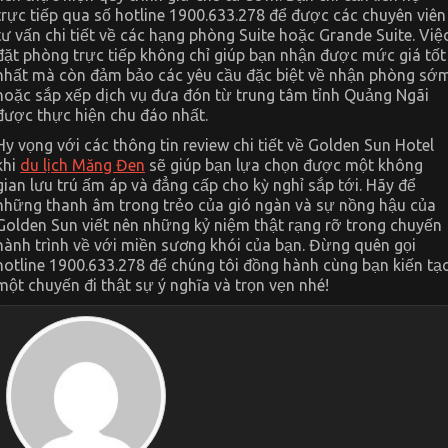
trực tiếp qua số hotline 1900.633.278 để được các chuyên viên
tư vấn chi tiết về các hạng phòng Suite hoặc Grande Suite. Việ
đặt phòng trực tiếp không chỉ giúp bạn nhận được mức giá tốt
nhất mà còn đảm bảo các yêu cầu đặc biệt về nhận phòng sớ
hoặc sắp xếp dịch vụ đưa đón từ trung tâm tỉnh Quảng Ngãi
được thực hiện chu đáo nhất.
Hy vọng với các thông tin review chi tiết về Golden Sun Hotel
khi
du lịch Măng Đen
sẽ giúp bạn lựa chọn được một không
gian lưu trú ấm áp và đẳng cấp cho kỳ nghỉ sắp tới. Hãy để
những thanh âm trong trẻo của gió ngàn và sự nồng hậu của
Golden Sun viết nên những kỷ niệm thật rạng rỡ trong chuyến
hành trình về với miền sương khói của bạn. Đừng quên gọi
hotline 1900.633.278 để chúng tôi đồng hành cùng bạn kiến tạ
một chuyến đi thật sự ý nghĩa và trọn vẹn nhé!