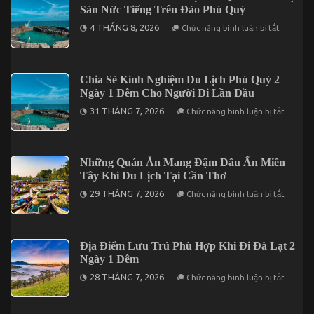
Sản Nức Tiếng Trên Đảo Phú Quý
Với
5
ở
4 THÁNG 8, 2026
Điểm
Chức năng bình luận bị tắt
Hành
Đến
Trình
Đáng
Khơi
Kết
Mở
Hợp
Vị
Trong
Chia Sẻ Kinh Nghiệm Du Lịch Phú Quý 2
Giác
Chuyến
Ngày 1 Đêm Cho Người Đi Lần Đầu
Qua
Mũi
5
Né
ở
31 THÁNG 7, 2026
Chức năng bình luận bị tắt
Món
3
Chia
Đặc
Ngày
Sẻ
Sản
2
Kinh
Nức
Đêm
Nghiệm
Tiếng
Du
Những Quán Ăn Mang Đậm Dấu Ấn Miền
Trên
Lịch
Đảo
Tây Khi Du Lịch Tại Cần Thơ
Phú
Phú
Quý
ở
Quý
29 THÁNG 7, 2026
Chức năng bình luận bị tắt
2
Những
Ngày
Quán
1
Ăn
Đêm
Mang
Cho
Đậm
Địa Điểm Lưu Trú Phù Hợp Khi Đi Đà Lạt 2
Người
Dấu
Đi
Ngày 1 Đêm
Ấn
Lần
Miền
ở
Đầu
28 THÁNG 7, 2026
Chức năng bình luận bị tắt
Tây
Địa
Khi
Điểm
Du
Lưu
Lịch
Trú