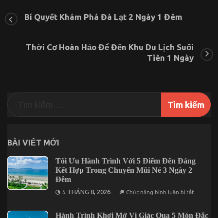
Đêm
Cần
Bí Quyết Khám Phá Đà Lạt 2 Ngày 1 Đêm
Biết
Thời Cơ Hoàn Hảo Để Đến Khu Du Lịch Suối
Tiên 1 Ngày
BÀI VIẾT MỚI
Tối Ưu Hành Trình Với 5 Điểm Đến Đáng
Kết Hợp Trong Chuyến Mũi Né 3 Ngày 2
Đêm
ở
5 THÁNG 8, 2026
Chức năng bình luận bị tắt
Tối
Ưu
Hành
Hành Trình Khơi Mở Vị Giác Qua 5 Món Đặc
Trình