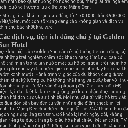
tầm nhìn bao quát hướng hồ hoặc hồ bơi, mang lại trải nghiệm
nghỉ dưỡng thượng lưu giữa lòng Măng Đen.
+ Mức giá tại khách sạn dao động từ 1.700.000 đến 3.900.000
VNĐ/Đêm, một con số xứng đáng cho không gian và dịch vụ
chỉn chu bậc nhất khu vực.
Các dịch vụ, tiện ích đáng chú ý tại Golden
Sun Hotel
Sự khác biệt của Golden Sun nằm ở hệ thống tiện ích đồng bộ
và những trải nghiệm chăm sóc khách hàng tỉ mỉ, nơi bạn có
thể thả mình trong làn nước mát tại hồ bơi ngoài trời hiếm hoi
giữa phố núi hay dạo bước giữa những lối nhỏ đầy hoa của kh
vườn xanh mướt. Hành trình vị giác của du khách cũng được
chăm chút kỹ lưỡng tại hệ thống nhà hàng và quầy bar với thự
đơn phong phú từ đặc sản địa phương đến ẩm thực kiểu Mỹ
hiện đại, đặc biệt là bữa sáng lộng gió luôn nhận được những
phản hồi tích cực về sự tinh tế. Mọi nhu cầu từ việc hỗ trợ đặt
xe đưa đón sân bay đến tư vấn những địa điểm check-in “bí
mật” tại Măng Đen đều được đội ngũ lễ tân 24/7 thành thạo đ
ngôn ngữ đáp ứng tận tình. Để khép lại một ngày dài, không
gian riêng tư được trang bị điều hòa hai chiều, két an toàn, TV
màn hình phẳng cùng hệ thống cách âm vượt trội sẽ nâng niu