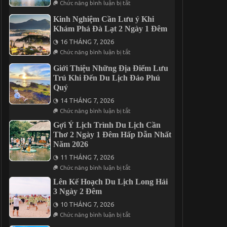
ở
Tham
Chức năng bình luận bị tắt
Khi
Quan
Du
Cần
Kinh Nghiệm Cần Lưu ý Khi
Lịch
Thơ
Khám Phá Đà Lạt 2 Ngày 1 Đêm
Măng
2026
Đen
Trước
16 THÁNG 7, 2026
Thì
Khi
ở
Nên
Chức năng bình luận bị tắt
Khởi
Kinh
Ăn
Hành
Nghiệm
Uống
Giới Thiệu Những Địa Điểm Lưu
Cần
Ở
Trú Khi Đến Du Lịch Đảo Phú
Lưu
Đâu?
ý
Quý
Khi
Khám
14 THÁNG 7, 2026
Phá
ở
Chức năng bình luận bị tắt
Đà
Giới
Lạt
Thiệu
Gợi Ý Lịch Trình Du Lịch Cần
2
Những
Thơ 2 Ngày 1 Đêm Hấp Dẫn Nhất
Ngày
Địa
1
Năm 2026
Điểm
Đêm
Lưu
11 THÁNG 7, 2026
Trú
Khi
ở
Chức năng bình luận bị tắt
Đến
Gợi
Du
Ý
Lên Kế Hoạch Du Lịch Long Hải
Lịch
Lịch
3 Ngày 2 Đêm
Đảo
Trình
Phú
Du
10 THÁNG 7, 2026
Quý
Lịch
ở
Cần
Chức năng bình luận bị tắt
Lên
Thơ
Kế