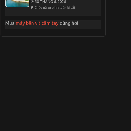
30 THÁNG 6, 2026
Du
ở
Lịch
Chức năng bình luận bị tắt
Những
Phan
Điều
Rang
Cần
2
Mua
máy bắn vít cầm tay
dùng hơi
Biết
Ngày
Khi
1
Du
Đêm
Lịch
Nha
Trang
2
Ngày
1
Đêm