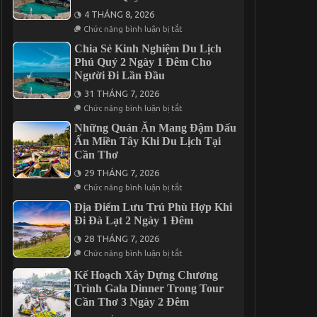
5
4 THÁNG 8, 2026
Điểm
Đến
ở
Chức năng bình luận bị tắt
Đáng
Hành
Kết
Trình
Chia Sẻ Kinh Nghiệm Du Lịch
Hợp
Khơi
Phú Quý 2 Ngày 1 Đêm Cho
Trong
Mở
Người Đi Lần Đầu
Chuyến
Vị
Mũi
Giác
31 THÁNG 7, 2026
Né
Qua
3
5
ở
Chức năng bình luận bị tắt
Ngày
Món
Chia
2
Đặc
Sẻ
Những Quán Ăn Mang Đậm Dấu
Đêm
Sản
Kinh
Ấn Miền Tây Khi Du Lịch Tại
Nức
Nghiệm
Cần Thơ
Tiếng
Du
Trên
Lịch
29 THÁNG 7, 2026
Đảo
Phú
Phú
Quý
ở
Chức năng bình luận bị tắt
Quý
2
Những
Ngày
Quán
Địa Điểm Lưu Trú Phù Hợp Khi
1
Ăn
Đi Đà Lạt 2 Ngày 1 Đêm
Đêm
Mang
Cho
Đậm
28 THÁNG 7, 2026
Người
Dấu
ở
Đi
Ấn
Chức năng bình luận bị tắt
Địa
Lần
Miền
Điểm
Đầu
Tây
Kế Hoạch Xây Dựng Chương
Lưu
Khi
Trình Gala Dinner Trong Tour
Trú
Du
Phù
Cần Thơ 3 Ngày 2 Đêm
Lịch
Hợp
Tại