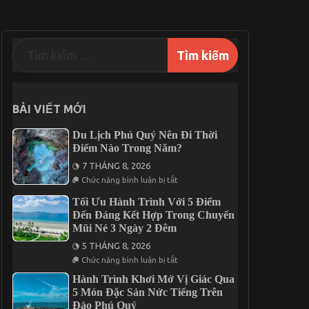
BÀI VIẾT MỚI
Du Lịch Phú Quý Nên Đi Thời
Điểm Nào Trong Năm?
7 THÁNG 8, 2026
ở
Chức năng bình luận bị tắt
Du
Lịch
Tối Ưu Hành Trình Với 5 Điểm
Phú
Đến Đáng Kết Hợp Trong Chuyến
Quý
Nên
Mũi Né 3 Ngày 2 Đêm
Đi
Thời
5 THÁNG 8, 2026
Điểm
ở
Chức năng bình luận bị tắt
Nào
Tối
Trong
Ưu
Hành Trình Khơi Mở Vị Giác Qua
Năm?
Hành
5 Món Đặc Sản Nức Tiếng Trên
Trình
Đảo Phú Quý
Với