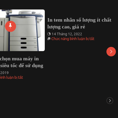
In tem nhãn số lượng ít chất
lượng cao, giá rẻ
14 Tháng 12, 2022
ở
Chức năng bình luận bị tắt
In
tem
nhãn
số
 chọn mua máy in
lượng
 siêu tốc để sử dụng
ít
chất
 2019
lượng
ở
nh luận bị tắt
cao,
Lý
giá
do
rẻ
nên
chọn
mua
máy
in
thiệp