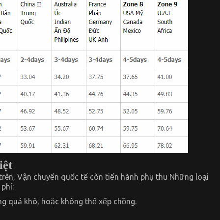
iệt
 trên, Vận chuyển quốc tế còn tiến hành phụ thu Những loại
phí:
ng quá khô, hoặc không thể xếp chồng.