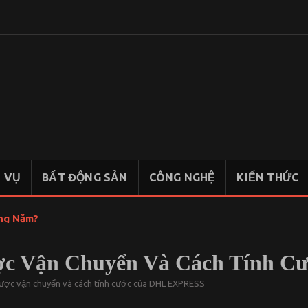
KIẾN
Chia sẻ
kiến thức,
THỨC
tài liệu học
KINH
tập Kinh
Tế Quốc
TẾ
Dân
H VỤ
BẤT ĐỘNG SẢN
CÔNG NGHỆ
KIẾN THỨC
QUỐC
DÂN
ong Năm?
ợc Vận Chuyển Và Cách Tính 
được vận chuyển và cách tính cước của DHL EXPRESS