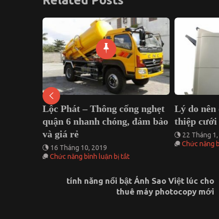
Related Posts
ng nên
Lộc Phát – Thông cống nghẹt
Lý do nên
cỏ nào
quận 6 nhanh chóng, đảm bảo
thiệp cưới
và giá rẻ
22 Tháng 1,
Chức năng bì
16 Tháng 10, 2019
ở
ở
Chức năng bình luận bị tắt
Trồng
Lộc
cỏ
Phát
tính năng nổi bật Ánh Sao Việt lúc cho
ở
–
thuê máy photocopy mới
Bình
Thông
Dương
cống
nên
nghẹt
lựa
quận