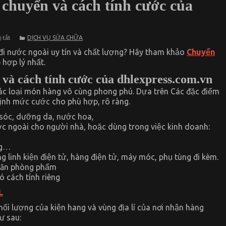
 chuyển và cách tính cước của
ở
DỊCH VỤ SỬA CHỮA
 tắt
Các
loại
đi nước ngoài uy tín và chất lượng? Hãy tham khảo
Chuyển
mặt
 hợp lý nhất.
hàng
được
 và cách tính cước của dhlexpress.com.vn
vận
chuyển
Các loại món hàng vô cùng phong phú. Dựa trên Các đặc điểm
và
cách
ịnh mức cước cho phù hợp, rõ ràng.
tính
cước
sóc, dưỡng da, nước hoa,
của
c ngoài cho người nhà, hoặc dùng trong việc kinh doanh:
DHL
EXPRESS
ng…
linh kiện điện tử, hàng điện tử, máy móc, phụ tùng đi kèm.
 văn phòng phẩm
 cách tính riêng
L
ối lượng của kiện hang và vùng địa lí của nơi nhận hàng
ư sau: