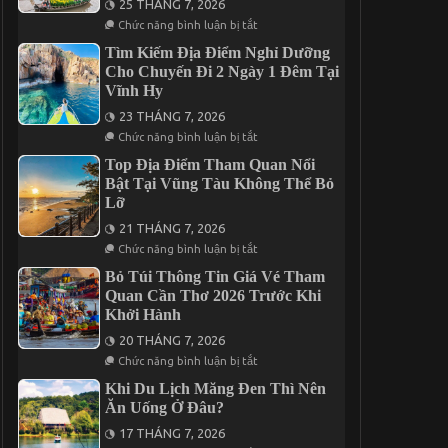
Khi
25 THÁNG 7, 2026
Cần
Đi
ở
Thơ
Chức năng bình luận bị tắt
Đà
Kế
Lạt
Hoạch
Tìm Kiếm Địa Điểm Nghỉ Dưỡng
2
Xây
Cho Chuyến Đi 2 Ngày 1 Đêm Tại
Ngày
Dựng
1
Vĩnh Hy
Chương
Đêm
Trình
23 THÁNG 7, 2026
Gala
Dinner
ở
Chức năng bình luận bị tắt
Trong
Tìm
Tour
Kiếm
Top Địa Điểm Tham Quan Nổi
Cần
Địa
Bật Tại Vũng Tàu Không Thể Bỏ
Thơ
Điểm
Lỡ
3
Nghỉ
Ngày
Dưỡng
21 THÁNG 7, 2026
2
Cho
Đêm
Chuyến
ở
Chức năng bình luận bị tắt
Đi
Top
2
Địa
Bỏ Túi Thông Tin Giá Vé Tham
Ngày
Điểm
Quan Cần Thơ 2026 Trước Khi
1
Tham
Khởi Hành
Đêm
Quan
Tại
Nổi
20 THÁNG 7, 2026
Vĩnh
Bật
Hy
Tại
ở
Chức năng bình luận bị tắt
Vũng
Bỏ
Tàu
Túi
Khi Du Lịch Măng Đen Thì Nên
Không
Thông
Ăn Uống Ở Đâu?
Thể
Tin
Bỏ
Giá
17 THÁNG 7, 2026
Lỡ
Vé