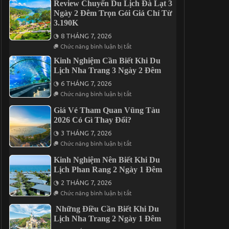
2
Review Chuyến Du Lịch Đà Lạt 3
Hoạch
Ngày
Ngày 2 Đêm Trọn Gói Giá Chỉ Từ
Du
1
Lịch
3.190K
Đêm
Long
Hấp
Hải
8 THÁNG 7, 2026
Dẫn
3
ở
Nhất
Chức năng bình luận bị tắt
Ngày
Review
Năm
2
Chuyến
2026
Kinh Nghiệm Cần Biết Khi Du
Đêm
Du
Lịch Nha Trang 3 Ngày 2 Đêm
Lịch
Đà
6 THÁNG 7, 2026
Lạt
ở
3
Chức năng bình luận bị tắt
Kinh
Ngày
Nghiệm
2
Giá Vé Tham Quan Vũng Tàu
Cần
Đêm
2026 Có Gì Thay Đổi?
Biết
Trọn
Khi
Gói
3 THÁNG 7, 2026
Du
Giá
ở
Lịch
Chức năng bình luận bị tắt
Chỉ
Giá
Nha
Từ
Vé
Trang
3.190K
Kinh Nghiệm Nên Biết Khi Du
Tham
3
Lịch Phan Rang 2 Ngày 1 Đêm
Quan
Ngày
Vũng
2
2 THÁNG 7, 2026
Tàu
Đêm
ở
2026
Chức năng bình luận bị tắt
Kinh
Có
Nghiệm
Gì
Những Điều Cần Biết Khi Du
Nên
Thay
Lịch Nha Trang 2 Ngày 1 Đêm
Biết
Đổi?
Khi