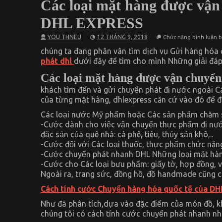
Các loại mặt hàng được vận
DHL EXPRESS
YOU THNEU
12 THÁNG 9, 2018
Chức năng bình luận bị
chúng ta đang phân vân tìm dịch vụ Gửi hàng hóa 
phát dhl
dưới đây để tìm cho mình Những giải đáp
Các loại mặt hàng được vận chuyển
khách tìm đến và gửi chuyển phát đi nước ngoài 
của từng mặt hàng, dhlexpress căn cứ vào đó để đ
Các loại nước Mỹ phẩm hoặc Các sản phẩm chăm 
-Cước dành cho việc vận chuyển thực phẩm đi nướ
đặc sản của quê nhà: cà phê, tiêu, thủy sản khô,..
-Cước đối với Các loại thuốc, thực phẩm chức nă
-Cước chuyển phát nhanh DHL Những loại mặt hàng 
-Cước cho Các loại bưu phẩm: giấy tờ, hợp đồng,
Ngoài ra, trang sức, đồng hồ, đồ handmade cũng có
Cách tính cước Chuyển hàng hóa quốc tế của DH
Như đã phân tích,dựa vào đặc điểm của món đồ, kh
chúng tôi có cách tính cước chuyển phát nhanh nh