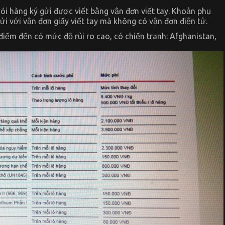
ói hàng ký gửi được viết bằng vận đơn viết tay. Khoản phụ
ửi với vận đơn giấy viết tay mà không có vận đơn điện tử.
iểm đến có mức độ rủi ro cao, có chiến tranh: Afghanistan,