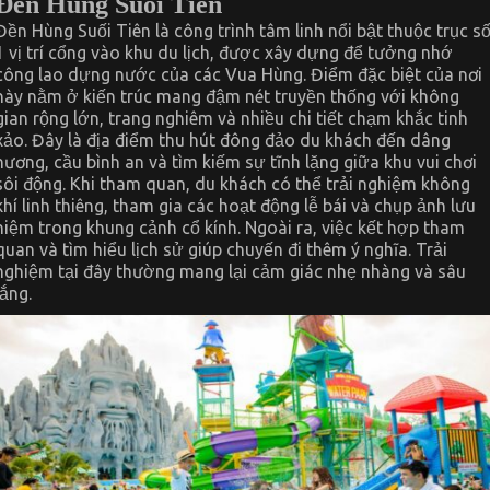
Đền Hùng Suối Tiên
Đền Hùng Suối Tiên là công trình tâm linh nổi bật thuộc trục s
1
vị trí cổng vào khu du lịch, được xây dựng để tưởng nhớ
công lao dựng nước của các Vua Hùng. Điểm đặc biệt của nơi
này nằm ở kiến trúc mang đậm nét truyền thống với không
gian rộng lớn, trang nghiêm và nhiều chi tiết chạm khắc tinh
xảo. Đây là địa điểm thu hút đông đảo du khách đến dâng
hương, cầu bình an và tìm kiếm sự tĩnh lặng giữa khu vui chơi
sôi động. Khi tham quan, du khách có thể trải nghiệm không
khí linh thiêng, tham gia các hoạt động lễ bái và chụp ảnh lưu
niệm trong khung cảnh cổ kính. Ngoài ra, việc kết hợp tham
quan và tìm hiểu lịch sử giúp chuyến đi thêm ý nghĩa. Trải
nghiệm tại đây thường mang lại cảm giác nhẹ nhàng và sâu
lắng.