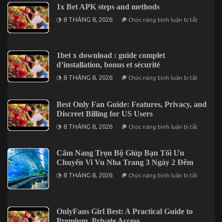
Ngon
1x Bet APK steps and methods
Nức
Tiếng
ở
8 THÁNG 8, 2026
Chức năng bình luận bị tắt
Nhất
1x
Định
Bet
Phải
APK
Thử
steps
Tại
and
1bet x download : guide complet
Đà
methods
d’installation, bonus et sécurité
Lạt
ở
8 THÁNG 8, 2026
Chức năng bình luận bị tắt
1bet
x
downloa
:
Best Only Fan Guide: Features, Privacy, and
guide
Discreet Billing for US Users
complet
d’installa
ở
8 THÁNG 8, 2026
Chức năng bình luận bị tắt
bonus
Best
et
Only
sécurité
Fan
Guide:
Cẩm Nang Trọn Bộ Giúp Bạn Tối Ưu
Features,
Chuyến Vi Vu Nha Trang 3 Ngày 2 Đêm
Privacy,
and
ở
8 THÁNG 8, 2026
Chức năng bình luận bị tắt
Discreet
Cẩm
Billing
Nang
for
Trọn
US
Bộ
Users
Giúp
OnlyFans Girl Best: A Practical Guide to
Bạn
Premium, Private Access
Tối