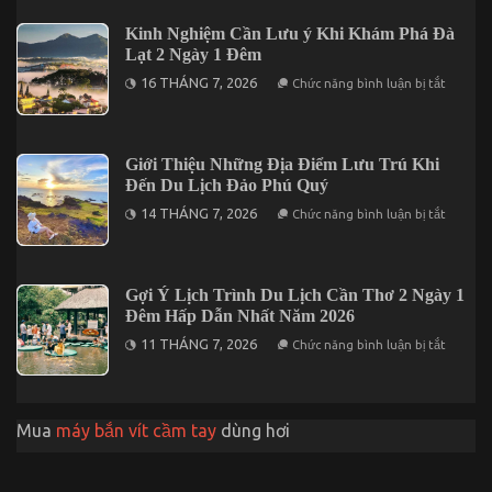
Trước
Măng
Khi
Đen
Kinh Nghiệm Cần Lưu ý Khi Khám Phá Đà
Khởi
Thì
Hành
Lạt 2 Ngày 1 Đêm
Nên
Ăn
ở
16 THÁNG 7, 2026
Chức năng bình luận bị tắt
Uống
Kinh
Ở
Nghiệm
Đâu?
Cần
Lưu
ý
Giới Thiệu Những Địa Điểm Lưu Trú Khi
Khi
Đến Du Lịch Đảo Phú Quý
Khám
Phá
ở
14 THÁNG 7, 2026
Chức năng bình luận bị tắt
Đà
Giới
Lạt
Thiệu
2
Những
Ngày
Địa
1
Điểm
Gợi Ý Lịch Trình Du Lịch Cần Thơ 2 Ngày 1
Đêm
Lưu
Đêm Hấp Dẫn Nhất Năm 2026
Trú
Khi
ở
11 THÁNG 7, 2026
Chức năng bình luận bị tắt
Đến
Gợi
Du
Ý
Lịch
Lịch
Đảo
Trình
Phú
Du
Quý
Mua
máy bắn vít cầm tay
dùng hơi
Lịch
Cần
Thơ
2
Ngày