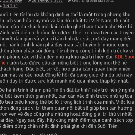
DONG SINH
20 THÁNG 6, 2026
Chức năng bình luận bị tắt
Top
TIN TỨC
5
Điểm
Suối Tiên từ lâu đã khẳng định vị thế là một trong những khu
Dừng
du lịch văn hóa quy mô và lâu đời nhất tại Việt Nam, thu hút
Chân
Nhất
đông đảo du khách mỗi khi có dịp ghé thăm thành phố Hồ Chí
Định
Minh. Với diện tích rộng lớn được thiết kế dựa trên các truyền
Phải
Ghé
thuyết dân gian và yếu tố tâm linh đặc sắc, nơi đây mang đến
Khi
một hành trình khám phá đầy màu sắc huyền bí nhưng cũng
Đến
không kém phần sôi động. Từ những công trình kiến trúc kỳ vĩ
Suối
Tiên
mô phỏng các vị thần đến những khu giải trí hiện đại,
KDL Suối
Tiên
luôn tạo được dấu ấn riêng biệt trong lòng mọi thế hệ
khách hàng. Đặc biệt, sự kết hợp giữa cảnh quan thiên nhiên
tươi mát và các hoạt động lễ hội đa dạng giúp khu du lịch này
luôn duy trì được sức hút mạnh mẽ qua nhiều thập kỷ. nhất.
Để hành trình khám phá “miền đất tứ linh” này trở nên ý nghĩa
và tiết kiệm thời gian nhất, bạn cần xác định trước những tọa
độ tiêu biểu không thể bỏ lỡ trong lịch trình của mình. Việc lựa
chọn đúng các vị trí tham quan nổi bật sẽ giúp bạn tận hưởng
trọn vẹn vẻ đẹp cũng như những hoạt động giải trí thú vị nhất
tại đây. Ngay sau đây, hãy cùng mình điểm qua danh sách top
5 điểm dừng chân nhất định phải ghé khi đến Suối Tiên.