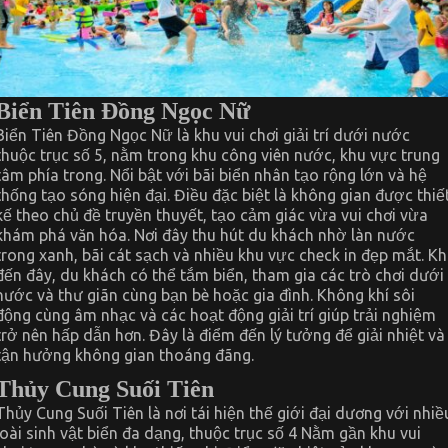
Biển Tiên Đồng Ngọc Nữ
Biển Tiên Đồng Ngọc Nữ là khu vui chơi giải trí dưới nước
thuộc trục số 5, nằm trong khu công viên nước, khu vực trung
tâm phía trong. Nổi bật với bãi biển nhân tạo rộng lớn và hệ
thống tạo sóng hiện đại. Điều đặc biệt là không gian được thiế
kế theo chủ đề truyền thuyết, tạo cảm giác vừa vui chơi vừa
khám phá văn hóa. Nơi đây thu hút du khách nhờ làn nước
trong xanh, bãi cát sạch và nhiều khu vực check in đẹp mắt. Kh
đến đây, du khách có thể tắm biển, tham gia các trò chơi dưới
nước và thư giãn cùng bạn bè hoặc gia đình. Không khí sôi
động cùng âm nhạc và các hoạt động giải trí giúp trải nghiệm
trở nên hấp dẫn hơn. Đây là điểm đến lý tưởng để giải nhiệt và
tận hưởng không gian thoáng đãng.
Thủy Cung Suối Tiên
Thủy Cung Suối Tiên là nơi tái hiện thế giới đại dương với nhiề
loài sinh vật biển đa dạng, thuộc trục số 4 Nằm gần khu vui