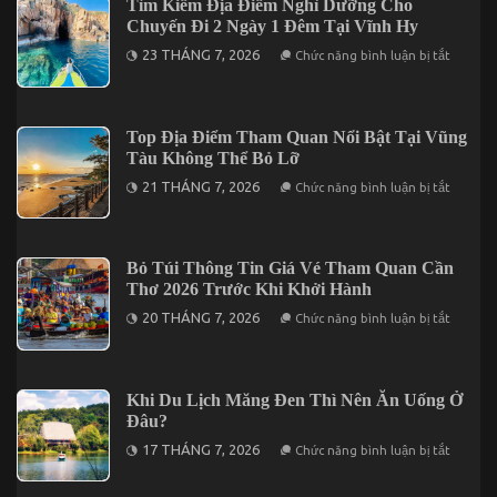
Tìm Kiếm Địa Điểm Nghỉ Dưỡng Cho
Đêm
Trình
Chuyến Đi 2 Ngày 1 Đêm Tại Vĩnh Hy
Gala
Dinner
ở
23 THÁNG 7, 2026
Chức năng bình luận bị tắt
Trong
Tìm
Tour
Kiếm
Cần
Địa
Thơ
Điểm
3
Nghỉ
Top Địa Điểm Tham Quan Nổi Bật Tại Vũng
Ngày
Dưỡng
2
Tàu Không Thể Bỏ Lỡ
Cho
Đêm
Chuyến
ở
21 THÁNG 7, 2026
Chức năng bình luận bị tắt
Đi
Top
2
Địa
Ngày
Điểm
1
Tham
Đêm
Quan
Bỏ Túi Thông Tin Giá Vé Tham Quan Cần
Tại
Nổi
Vĩnh
Thơ 2026 Trước Khi Khởi Hành
Bật
Hy
Tại
ở
20 THÁNG 7, 2026
Chức năng bình luận bị tắt
Vũng
Bỏ
Tàu
Túi
Không
Thông
Thể
Tin
Bỏ
Giá
Khi Du Lịch Măng Đen Thì Nên Ăn Uống Ở
Lỡ
Vé
Đâu?
Tham
Quan
ở
17 THÁNG 7, 2026
Chức năng bình luận bị tắt
Cần
Khi
Thơ
Du
2026
Lịch