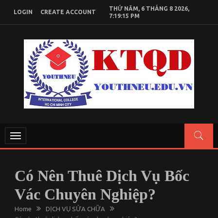
Skip
THỨ NĂM, 6 THÁNG 8 2026,
LOGIN
CREATE ACCOUNT
to
7:19:16 PM
content
KIẾN THỨC KINH TẾ QUỐC DÂN
Chia sẻ kiến thức, tài liệu học tập Kinh Tế Quốc Dân
Toggle
navigation
Có Nên Thuê Dịch Vụ Bốc
Vác Chuyên Nghiệp?
Home
DỊCH VỤ SỬA CHỮA