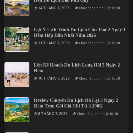
Đến Du Lịch Đảo Phú Quý
Khám
Phá
ở
14 THÁNG 7, 2026
Chức năng bình luận bị tắt
Đà
Giới
Lạt
Thiệu
2
Những
Ngày
Địa
1
Điểm
Gợi Ý Lịch Trình Du Lịch Cần Thơ 2 Ngày 1
Đêm
Lưu
Đêm Hấp Dẫn Nhất Năm 2026
Trú
Khi
ở
11 THÁNG 7, 2026
Chức năng bình luận bị tắt
Đến
Gợi
Du
Ý
Lịch
Lịch
Đảo
Trình
Phú
Du
Lên Kế Hoạch Du Lịch Long Hải 3 Ngày 2
Quý
Lịch
Đêm
Cần
Thơ
ở
10 THÁNG 7, 2026
Chức năng bình luận bị tắt
2
Lên
Ngày
Kế
1
Hoạch
Đêm
Du
Hấp
Lịch
Review Chuyến Du Lịch Đà Lạt 3 Ngày 2
Dẫn
Long
Nhất
Đêm Trọn Gói Giá Chỉ Từ 3.190K
Hải
Năm
3
ở
2026
8 THÁNG 7, 2026
Chức năng bình luận bị tắt
Ngày
Review
2
Chuyến
Đêm
Du
Lịch
Đà