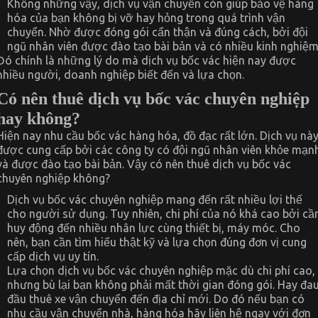
Không những vậy, dịch vụ vận chuyển còn giúp bảo vệ hàng
hóa của bạn không bị vỡ hay hỏng trong quá trình vận
chuyển. Nhờ được đóng gói cẩn thận và đúng cách, bởi đội
ngũ nhân viên được đào tạo bài bản và có nhiều kinh nghiệm
Đó chính là những lý do mà dịch vụ bốc vác hiện nay được
nhiều người, doanh nghiệp biết đến và lựa chọn.
Có nên thuê dịch vụ bốc vác chuyên nghiệp
hay không?
Hiện nay nhu cầu bốc vác hàng hóa, đồ đạc rất lớn. Dịch vụ nà
được cung cấp bởi các công ty có đội ngũ nhân viên khỏe mạn
và được đào tạo bài bản. Vậy có nên thuê dịch vụ bốc vác
chuyên nghiệp không?
Dịch vụ bốc vác chuyên nghiệp mang đến rất nhiều lợi thế
cho người sử dụng. Tuy nhiên, chi phí của nó khá cao bởi cầ
huy động đến nhiều nhân lực cùng thiết bị, máy móc. Cho
nên, bạn cần tìm hiểu thật kỹ và lựa chọn đúng đơn vị cung
cấp dịch vụ uy tín.
Lựa chọn dịch vụ bốc vác chuyên nghiệp mặc dù chi phí cao,
nhưng bù lại bạn không phải mất thời gian đóng gói. Hay đa
đầu thuê xe vận chuyển đến địa chỉ mới. Do đó nếu bạn có
nhu cầu vận chuyển nhà, hàng hóa hãy liên hệ ngay với đơn