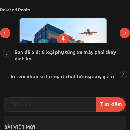
Related Posts
Bạn đã biết 6 loại phụ tùng xe máy phải thay
định kỳ
In tem nhãn số lượng ít chất lượng cao, giá rẻ
Vận chuyển hàng đi Mỹ Tại Hà Nội có dễ dàng hay
không?
ở
28 Tháng 7, 2021
Chức năng bình luận bị tắt
Vận
chuyển
hàng
đi
Mỹ
Tại
BÀI VIẾT MỚI