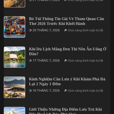
Chức năng bình luận bị tắt
Đi
Top
2
Địa
Ngày
Điểm
1
Tham
Đêm
Quan
Bỏ Túi Thông Tin Giá Vé Tham Quan Cần
Tại
Nổi
Vĩnh
Thơ 2026 Trước Khi Khởi Hành
Bật
Hy
Tại
ở
20 THÁNG 7, 2026
Chức năng bình luận bị tắt
Vũng
Bỏ
Tàu
Túi
Không
Thông
Thể
Tin
Bỏ
Giá
Khi Du Lịch Măng Đen Thì Nên Ăn Uống Ở
Lỡ
Vé
Đâu?
Tham
Quan
ở
17 THÁNG 7, 2026
Chức năng bình luận bị tắt
Cần
Khi
Thơ
Du
2026
Lịch
Trước
Măng
Khi
Đen
Kinh Nghiệm Cần Lưu ý Khi Khám Phá Đà
Khởi
Thì
Hành
Lạt 2 Ngày 1 Đêm
Nên
Ăn
ở
16 THÁNG 7, 2026
Chức năng bình luận bị tắt
Uống
Kinh
Ở
Nghiệm
Đâu?
Cần
Lưu
ý
Giới Thiệu Những Địa Điểm Lưu Trú Khi
Khi