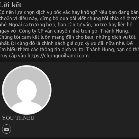
Lời kết
Có nên lựa chọn dịch vụ bốc vác hay không? Nếu bạn đang băn
khoăn vì điều này, đừng bỏ qua bài viết chúng tôi chia sẻ ở trê
nhé. Ngoài ra trường hợp, bạn cần tư vấn, hỗ trợ hãy liên hệ
ngay với Công ty CP vận chuyển nhà trọn gói Thành Hưng.
Chúng tôi cam kết luôn mang đến cho bạn, những dịch vụ tốt
nhất. Đi cùng đó là chính sách giá cực kỳ ưu đãi nữa nhé. Để
tìm hiểu thêm các thông tin dịch vụ tại Thành Hưng, bạn có th
truy cập vào https://chonguoihanoi.com.
YOU THNEU