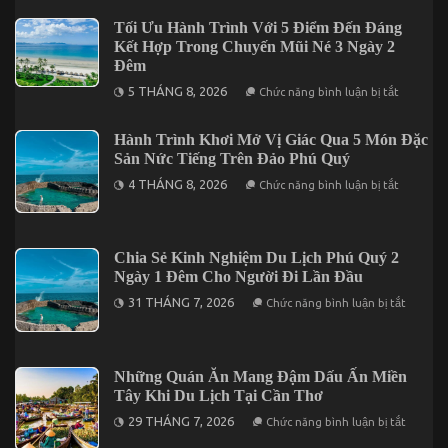
Hà
Nội
Tối Ưu Hành Trình Với 5 Điểm Đến Đáng
có
Kết Hợp Trong Chuyến Mũi Né 3 Ngày 2
dễ
Đêm
dàng
ở
5 THÁNG 8, 2026
Chức năng bình luận bị tắt
hay
Tối
không?
Ưu
Hành
Hành Trình Khơi Mở Vị Giác Qua 5 Món Đặc
Trình
Sản Nức Tiếng Trên Đảo Phú Quý
Với
5
ở
4 THÁNG 8, 2026
Điểm
Chức năng bình luận bị tắt
Hành
Đến
Trình
Đáng
Khơi
Kết
Mở
Hợp
Vị
Trong
Chia Sẻ Kinh Nghiệm Du Lịch Phú Quý 2
Giác
Chuyến
Ngày 1 Đêm Cho Người Đi Lần Đầu
Qua
Mũi
5
Né
ở
31 THÁNG 7, 2026
Chức năng bình luận bị tắt
Món
3
Chia
Đặc
Ngày
Sẻ
Sản
2
Kinh
Nức
Đêm
Nghiệm
Tiếng
Du
Những Quán Ăn Mang Đậm Dấu Ấn Miền
Trên
Lịch
Đảo
Tây Khi Du Lịch Tại Cần Thơ
Phú
Phú
Quý
ở
Quý
29 THÁNG 7, 2026
Chức năng bình luận bị tắt
2
Những
Ngày
Quán