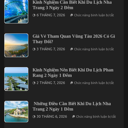
Kinh Nghiệm Cần Biết Khi Du Lịch Nha
Lạt
Trang 3 Ngày 2 Đêm
3
Ngày
ở
6 THÁNG 7, 2026
Chức năng bình luận bị tắt
2
Kinh
Đêm
Nghiệm
Trọn
Cần
Gói
Biết
Giá
Khi
Giá Vé Tham Quan Vũng Tàu 2026 Có Gì
Chỉ
Du
Từ
Thay Đổi?
Lịch
3.190K
Nha
ở
3 THÁNG 7, 2026
Chức năng bình luận bị tắt
Trang
Giá
3
Vé
Ngày
Tham
2
Quan
Đêm
Vũng
Kinh Nghiệm Nên Biết Khi Du Lịch Phan
Tàu
Rang 2 Ngày 1 Đêm
2026
Có
ở
2 THÁNG 7, 2026
Chức năng bình luận bị tắt
Gì
Kinh
Thay
Nghiệm
Đổi?
Nên
Biết
Khi
Những Điều Cần Biết Khi Du Lịch Nha
Du
Trang 2 Ngày 1 Đêm
Lịch
Phan
ở
30 THÁNG 6, 2026
Chức năng bình luận bị tắt
Rang
Những
2
Điều
Ngày
Cần