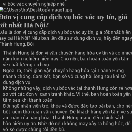
vị bốc vác chuyên nghiệp nhé.
Đơn vị cung cấp dịch vụ bốc vác uy tín, giá
tốt nhất Hà Nội?
Đâu là đơn vị cung cấp dịch vụ bốc vác uy tín, giá tốt nhất hiện
nay tại Hà Nội? Nếu bạn lần đầu sử dụng dịch vụ, hãy đến ngay
Thành Hưng. Bởi:
Thành Hưng là đơn vị vận chuyển hàng hóa uy tín và có nhiề
năm kinh nghiệm hiện nay. Cho nên, bạn hoàn toàn yên tâm
về chất lượng dịch vụ.
Ngoài ra, thời gian vận chuyển hàng hóa tại Thành Hưng
nhanh chóng. Cam kết, bạn sẽ vô cùng hài lòng sau khi sử
dụng dịch vụ.
Không những vậy, dịch vụ bốc vác tại thành Hưng còn rẻ hơ
so với các đơn vị cạnh tranh khác. Vì thế, bạn hoàn toàn yên
tâm sau khi thanh toán.
Đội ngũ nhân viên trẻ, khỏe và được đào tạo bài bản, cho nê
tiết kiệm thời gian vận chuyển. Để khách hàng yên tâm về s
an toàn của hàng hóa, Thành Hưng mang đến chính sách
bảo hiểm uy tín. Nhờ đó nếu không may xảy ra hỏng hóc, đổ
vỡ sẽ được chúng tôi đền bù.