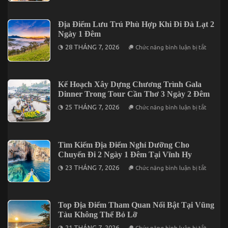
1
Ăn
Đêm
Mang
Cho
Đậm
Địa Điểm Lưu Trú Phù Hợp Khi Đi Đà Lạt 2
Người
Dấu
Đi
Ngày 1 Đêm
Ấn
Lần
Miền
ở
Đầu
28 THÁNG 7, 2026
Chức năng bình luận bị tắt
Tây
Địa
Khi
Điểm
Du
Lưu
Lịch
Trú
Tại
Phù
Kế Hoạch Xây Dựng Chương Trình Gala
Cần
Hợp
Thơ
Dinner Trong Tour Cần Thơ 3 Ngày 2 Đêm
Khi
Đi
ở
25 THÁNG 7, 2026
Chức năng bình luận bị tắt
Đà
Kế
Lạt
Hoạch
2
Xây
Ngày
Dựng
1
Chương
Tìm Kiếm Địa Điểm Nghỉ Dưỡng Cho
Đêm
Trình
Chuyến Đi 2 Ngày 1 Đêm Tại Vĩnh Hy
Gala
Dinner
ở
23 THÁNG 7, 2026
Chức năng bình luận bị tắt
Trong
Tìm
Tour
Kiếm
Cần
Địa
Thơ
Điểm
3
Nghỉ
Top Địa Điểm Tham Quan Nổi Bật Tại Vũng
Ngày
Dưỡng
2
Tàu Không Thể Bỏ Lỡ
Cho
Đêm
Chuyến
ở
21 THÁNG 7, 2026