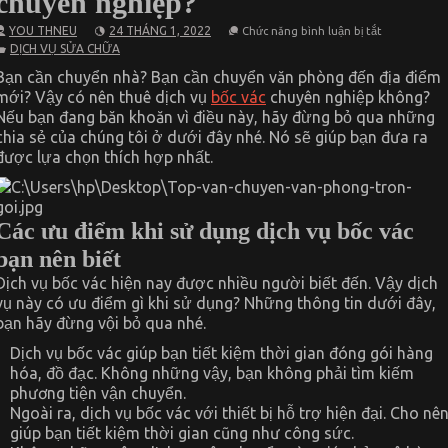
chuyên nghiệp?
ở
YOU THNEU
24 THÁNG 1, 2022
Chức năng bình luận bị tắt
Có
DỊCH VỤ SỬA CHỮA
nên
thuê
Bạn cần chuyển nhà? Bạn cần chuyển văn phòng đến địa điểm
dịch
mới? Vậy có nên thuê dịch vụ
bốc vác
chuyên nghiệp không?
vụ
bốc
Nếu bạn đang băn khoăn vì điều này, hãy đừng bỏ qua những
vác
chia sẻ của chúng tôi ở dưới đây nhé. Nó sẽ giúp bạn đưa ra
chuyên
nghiệp?
được lựa chọn thích hợp nhất.
Các ưu điểm khi sử dụng dịch vụ bốc vác
bạn nên biết
Dịch vụ bốc vác hiện nay được nhiều người biết đến. Vậy dịch
vụ này có ưu điểm gì khi sử dụng? Những thông tin dưới đây,
bạn hãy đừng vội bỏ qua nhé.
Dịch vụ bốc vác giúp bạn tiết kiệm thời gian đóng gói hàng
hóa, đồ đạc. Không những vậy, bạn không phải tìm kiếm
phương tiện vận chuyển.
Ngoài ra, dịch vụ bốc vác với thiết bị hỗ trợ hiện đại. Cho nê
giúp bạn tiết kiệm thời gian cũng như công sức.