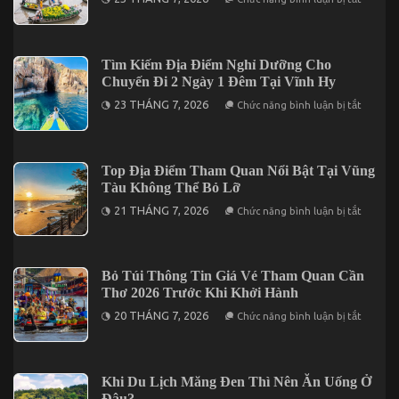
Đà
Kế
Lạt
Hoạch
2
Xây
Ngày
Dựng
1
Chương
Tìm Kiếm Địa Điểm Nghỉ Dưỡng Cho
Đêm
Trình
Chuyến Đi 2 Ngày 1 Đêm Tại Vĩnh Hy
Gala
Dinner
ở
23 THÁNG 7, 2026
Chức năng bình luận bị tắt
Trong
Tìm
Tour
Kiếm
Cần
Địa
Thơ
Điểm
3
Nghỉ
Top Địa Điểm Tham Quan Nổi Bật Tại Vũng
Ngày
Dưỡng
2
Tàu Không Thể Bỏ Lỡ
Cho
Đêm
Chuyến
ở
21 THÁNG 7, 2026
Chức năng bình luận bị tắt
Đi
Top
2
Địa
Ngày
Điểm
1
Tham
Đêm
Quan
Bỏ Túi Thông Tin Giá Vé Tham Quan Cần
Tại
Nổi
Vĩnh
Thơ 2026 Trước Khi Khởi Hành
Bật
Hy
Tại
ở
20 THÁNG 7, 2026
Chức năng bình luận bị tắt
Vũng
Bỏ
Tàu
Túi
Không
Thông
Thể
Tin
Bỏ
Giá
Khi Du Lịch Măng Đen Thì Nên Ăn Uống Ở
Lỡ
Vé
Đâu?
Tham