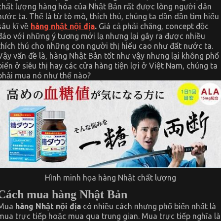
chất lượng hàng hóa của Nhật Bản rất được lòng người dân
nước ta. Thế là từ tò mò, thích thú, chúng ta dần dần tìm hiểu
sâu kĩ về
hàng nhật nội địa
.
Giá cả phải chăng, concept độc
đáo với những ý tương mới lạ nhưng lại gây ra được nhiều
thích thú cho những con người thị hiếu cao như đất nước ta.
Vậy vấn đề là, hàng Nhật Bản tốt như vậy nhưng lại không phổ
biến ở siêu thị hay các cửa hàng tiện lợi ở Việt Nam, chúng ta
phải mua nó như thế nào?
Hình minh họa hàng Nhật chất lượng
Cách mua hàng Nhật Bản
Mua
hàng Nhật nội địa
có nhiều cách nhưng phổ biến nhất là
mua trực tiếp hoặc mua qua trung gian. Mua trực tiếp nghĩa là