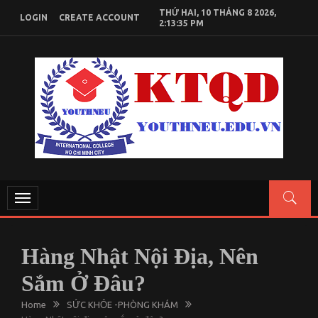
Skip
THỨ HAI, 10 THÁNG 8 2026,
LOGIN
CREATE ACCOUNT
to
2:13:35 PM
content
KIẾN THỨC KINH TẾ QUỐC DÂN
Chia sẻ kiến thức, tài liệu học tập Kinh Tế Quốc Dân
Toggle
navigation
Hàng Nhật Nội Địa, Nên
Sắm Ở Đâu?
Home
SỨC KHỎE -PHÒNG KHÁM