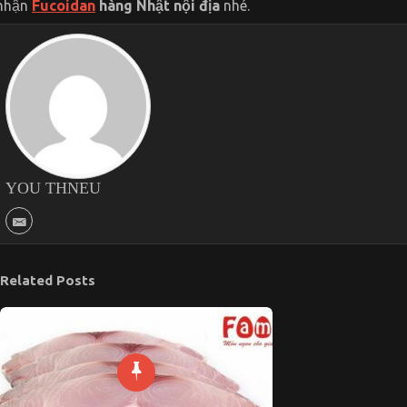
nhận
Fucoidan
hàng Nhật nội địa
nhé.
YOU THNEU
Related Posts