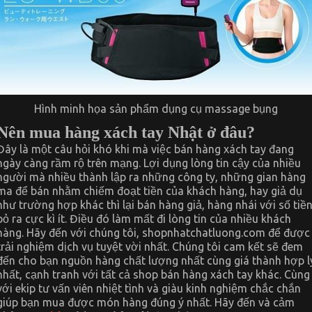
Hình minh họa sản phẩm dụng cụ massage bụng
Nên mua hàng xách tay Nhật ở đâu?
Đây là một câu hỏi khó khi mà việc bán hàng xách tay đang
ngày càng rầm rộ trên mạng. Lợi dụng lòng tin cậy của nhiều
người mà nhiều thành lập ra những công ty, những gian hàng
ma để bán nhằm chiếm đoạt tiền của khách hàng, hay giả dụ
như trường hợp khác thì lại bán hàng giả, hàng nhái với số tiề
bỏ ra cực kì ít. Điều đó làm mất đi lòng tin của nhiều khách
hàng. Hãy đến với chúng tôi, shopnhatchatluong.com để được
trải nghiệm dịch vụ tuyệt vời nhất. Chúng tôi cam kết sẽ đem
đến cho bạn nguồn hàng chất lượng nhất cùng giá thành hợp l
nhất, cạnh tranh với tất cả shop bán hàng xách tay khác. Cùng
với ekip tư vấn viên nhiệt tình và giàu kinh nghiệm chắc chắn
giúp bạn mua được món hàng đúng ý nhất. Hãy đến và cảm