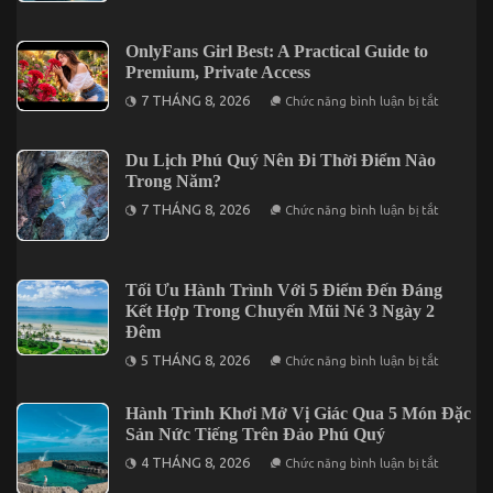
for
Trọn
US
Bộ
Users
Giúp
OnlyFans Girl Best: A Practical Guide to
Bạn
Premium, Private Access
Tối
Ưu
ở
7 THÁNG 8, 2026
Chức năng bình luận bị tắt
Chuyến
OnlyFans
Vi
Girl
Vu
Best:
Nha
A
Du Lịch Phú Quý Nên Đi Thời Điểm Nào
Trang
Practical
Trong Năm?
3
Guide
Ngày
to
ở
7 THÁNG 8, 2026
Chức năng bình luận bị tắt
2
Premium,
Du
Đêm
Private
Lịch
Access
Phú
Quý
Nên
Tối Ưu Hành Trình Với 5 Điểm Đến Đáng
Đi
Kết Hợp Trong Chuyến Mũi Né 3 Ngày 2
Thời
Điểm
Đêm
Nào
ở
Trong
5 THÁNG 8, 2026
Chức năng bình luận bị tắt
Tối
Năm?
Ưu
Hành
Hành Trình Khơi Mở Vị Giác Qua 5 Món Đặc
Trình
Sản Nức Tiếng Trên Đảo Phú Quý
Với
5
ở
4 THÁNG 8, 2026
Điểm
Chức năng bình luận bị tắt
Hành
Đến
Trình