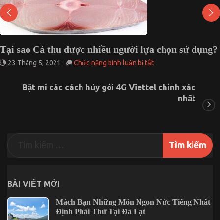
Tại sao Cá thu được nhiều người lựa chọn sử dụng?
ở
23 Tháng 5, 2021
Chức năng bình luận bị tắt
Tại
sao
Bật mí các cách hủy gói 4G Viettel chính xác
Cá
nhất
thu
được
nhiều
người
lựa
chọn
sử
dụng?
BÀI VIẾT MỚI
Mách Bạn Những Món Ngon Nức Tiếng Nhất
Định Phải Thử Tại Đà Lạt