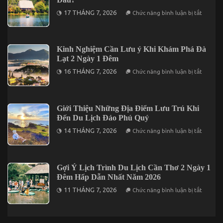
Quan
ở
17 THÁNG 7, 2026
Chức năng bình luận bị tắt
Cần
Khi
Thơ
Du
2026
Lịch
Trước
Măng
Khi
Đen
Kinh Nghiệm Cần Lưu ý Khi Khám Phá Đà
Khởi
Thì
Hành
Lạt 2 Ngày 1 Đêm
Nên
Ăn
ở
16 THÁNG 7, 2026
Chức năng bình luận bị tắt
Uống
Kinh
Ở
Nghiệm
Đâu?
Cần
Lưu
ý
Giới Thiệu Những Địa Điểm Lưu Trú Khi
Khi
Đến Du Lịch Đảo Phú Quý
Khám
Phá
ở
14 THÁNG 7, 2026
Chức năng bình luận bị tắt
Đà
Giới
Lạt
Thiệu
2
Những
Ngày
Địa
1
Điểm
Gợi Ý Lịch Trình Du Lịch Cần Thơ 2 Ngày 1
Đêm
Lưu
Đêm Hấp Dẫn Nhất Năm 2026
Trú
Khi
ở
11 THÁNG 7, 2026
Chức năng bình luận bị tắt
Đến
Gợi
Du
Ý
Lịch
Lịch
Đảo
Trình
Phú
Du