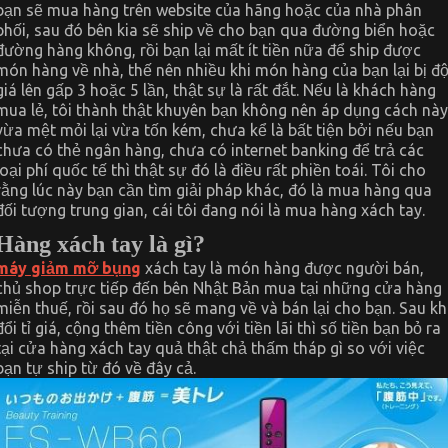
bạn sẽ mua hàng trên website của hãng hoặc của nhà phân
phối, sau đó bên kia sẽ ship về cho bạn qua đường biển hoặc
đường hàng không, rồi bạn lại mất ít tiền nữa để ship được
món hàng về nhà, thế nên nhiều khi món hàng của bạn lại bị độ
giá lên gấp 3 hoặc 5 lần, thật sự là rất đắt. Nếu là khách hàng
mua lẻ, tôi thành thật khuyên bạn không nên áp dụng cách này
vừa mệt mỏi lại vừa tốn kém, chưa kể là bất tiện bởi nếu bạn
chưa có thẻ ngân hàng, chưa có internet banking để trả các
loại phí quốc tế thì thật sự đó là điều rất phiền toái. Tôi cho
rằng lúc này bạn cần tìm giải pháp khác, đó là mua hàng qua
đối tượng trung gian, cái tôi đang nói là mua hàng xách tay.
Hàng xách tay là gì?
máy giảm mỡ bụng
xách tay là món hàng được người bán,
chủ shop trực tiếp đến bên Nhật Bản mua tại những cửa hàng
miễn thuế, rồi sau đó họ sẽ mang về và bán lại cho bạn. Sau kh
đổi tỉ giá, cộng thêm tiền công với tiền lãi thì số tiền bạn bỏ ra
tại cửa hàng xách tay quả thật chả thấm tháp gì so với việc
bạn tự ship từ đó về đây cả.