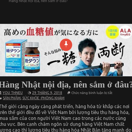
Hàng Nhật nội địa, nên sắm ở đâu?
Hàng Nhật nội địa, nên sắm ở đâu
ở
YOU THNEU
29 THÁNG 9, 2018
Chức năng bình luận bị tắt
Hàng
,
SẢN PHẨM
SỨC KHỎE -PHÒNG KHÁM
Nhật
nội
Thế giới càng ngày càng phát triển, hàng hóa từ khắp các nơi
địa,
trên thế giới đều đổ về Việt Nam bởi lượng tiêu thụ hàng hóa,
nên
sắm
mua sắm của con người Việt Nam cao trong các nước cùng
ở
khu vực. Bên cạnh châm ngôn sử dụng hàng Việt Nam chất
đâu?
lượng cao thì lượng tiêu thụ hàng hóa Nhật Bản tăng mạnh do