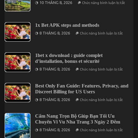
ở
10 THÁNG 8, 2026
Chức năng bình luận bị tắt
Mách
Bạn
Những
Món
Ngon
1x Bet APK steps and methods
Nức
Tiếng
ở
8 THÁNG 8, 2026
Chức năng bình luận bị tắt
Nhất
1x
Định
Bet
Phải
APK
Thử
steps
Tại
and
1bet x download : guide complet
Đà
methods
d’installation, bonus et sécurité
Lạt
ở
8 THÁNG 8, 2026
Chức năng bình luận bị tắt
1bet
x
downloa
:
Best Only Fan Guide: Features, Privacy, and
guide
Discreet Billing for US Users
complet
d’installa
ở
8 THÁNG 8, 2026
Chức năng bình luận bị tắt
bonus
Best
et
Only
sécurité
Fan
Guide:
Cẩm Nang Trọn Bộ Giúp Bạn Tối Ưu
Features,
Chuyến Vi Vu Nha Trang 3 Ngày 2 Đêm
Privacy,
and
ở
8 THÁNG 8, 2026
Chức năng bình luận bị tắt
Discreet
Cẩm
Billing
Nang