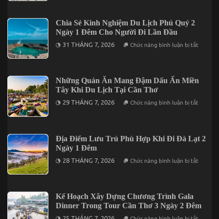
Đáng
Khơi
Kết
Mở
Hợp
Vị
Trong
Chia Sẻ Kinh Nghiệm Du Lịch Phú Quý 2
Giác
Chuyến
Ngày 1 Đêm Cho Người Đi Lần Đầu
Qua
Mũi
5
Né
ở
31 THÁNG 7, 2026
Chức năng bình luận bị tắt
Món
3
Chia
Đặc
Ngày
Sẻ
Sản
2
Kinh
Nức
Đêm
Nghiệm
Tiếng
Du
Những Quán Ăn Mang Đậm Dấu Ấn Miền
Trên
Lịch
Đảo
Tây Khi Du Lịch Tại Cần Thơ
Phú
Phú
Quý
ở
Quý
29 THÁNG 7, 2026
Chức năng bình luận bị tắt
2
Những
Ngày
Quán
1
Ăn
Đêm
Mang
Cho
Đậm
Địa Điểm Lưu Trú Phù Hợp Khi Đi Đà Lạt 2
Người
Dấu
Đi
Ngày 1 Đêm
Ấn
Lần
Miền
ở
Đầu
28 THÁNG 7, 2026
Chức năng bình luận bị tắt
Tây
Địa
Khi
Điểm
Du
Lưu
Lịch
Trú
Tại
Phù
Kế Hoạch Xây Dựng Chương Trình Gala
Cần
Hợp
Thơ
Dinner Trong Tour Cần Thơ 3 Ngày 2 Đêm
Khi
Đi
ở
25 THÁNG 7, 2026
Chức năng bình luận bị tắt