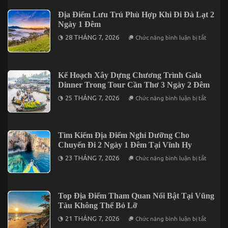
Mang
Cho
Đậm
Địa Điểm Lưu Trú Phù Hợp Khi Đi Đà Lạt 2
Người
Dấu
Đi
Ngày 1 Đêm
Ấn
Lần
Miền
ở
Đầu
28 THÁNG 7, 2026
Chức năng bình luận bị tắt
Tây
Địa
Khi
Điểm
Du
Lưu
Lịch
Trú
Tại
Phù
Kế Hoạch Xây Dựng Chương Trình Gala
Cần
Hợp
Thơ
Dinner Trong Tour Cần Thơ 3 Ngày 2 Đêm
Khi
Đi
ở
25 THÁNG 7, 2026
Chức năng bình luận bị tắt
Đà
Kế
Lạt
Hoạch
2
Xây
Ngày
Dựng
1
Chương
Tìm Kiếm Địa Điểm Nghỉ Dưỡng Cho
Đêm
Trình
Chuyến Đi 2 Ngày 1 Đêm Tại Vĩnh Hy
Gala
Dinner
ở
23 THÁNG 7, 2026
Chức năng bình luận bị tắt
Trong
Tìm
Tour
Kiếm
Cần
Địa
Thơ
Điểm
3
Nghỉ
Top Địa Điểm Tham Quan Nổi Bật Tại Vũng
Ngày
Dưỡng
2
Tàu Không Thể Bỏ Lỡ
Cho
Đêm
Chuyến
ở
21 THÁNG 7, 2026
Chức năng bình luận bị tắt
Đi
Top
2