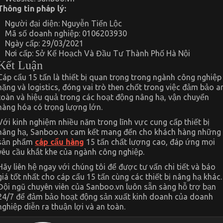
Thông tin pháp lý:
Người đại diện: Nguyễn Tiến Lộc
Mã số doanh nghiệp: 0106203930
Ngày cấp: 29/03/2021
Nơi cấp: Sở Kế Hoạch Và Đầu Tư Thành Phố Hà Nội
Kết Luận
Cáp cẩu 15 tấn là thiết bị quan trọng trong ngành công nghiệp
nặng và logistics, đóng vai trò then chốt trong việc đảm bảo a
toàn và hiệu quả trong các hoạt động nâng hạ, vận chuyển
hàng hóa có trọng lượng lớn.
Với kinh nghiệm nhiều năm trong lĩnh vực cung cấp thiết bị
nâng hạ, Sanboo.vn cam kết mang đến cho khách hàng những
sản phẩm
cáp cẩu hàng
15 tấn chất lượng cao, đáp ứng mọi
yêu cầu khắt khe của ngành công nghiệp.
Hãy liên hệ ngay với chúng tôi để được tư vấn chi tiết và báo
giá tốt nhất cho cáp cẩu 15 tấn cùng các thiết bị nâng hạ khác.
Đội ngũ chuyên viên của Sanboo.vn luôn sẵn sàng hỗ trợ bạn
24/7 để đảm bảo hoạt động sản xuất kinh doanh của doanh
nghiệp diễn ra thuận lợi và an toàn.