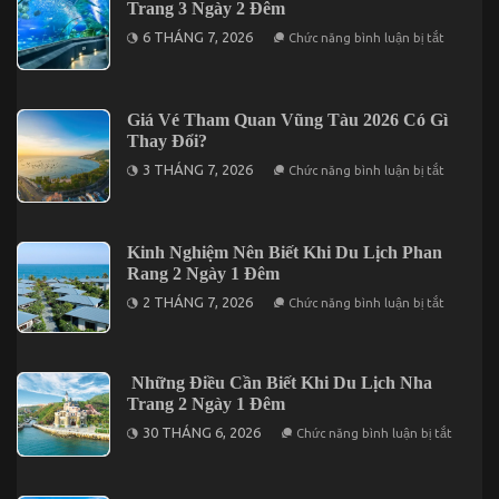
Trang 3 Ngày 2 Đêm
3
Ngày
ở
6 THÁNG 7, 2026
Chức năng bình luận bị tắt
2
Kinh
Đêm
Nghiệm
Trọn
Cần
Gói
Biết
Giá
Khi
Giá Vé Tham Quan Vũng Tàu 2026 Có Gì
Chỉ
Du
Từ
Thay Đổi?
Lịch
3.190K
Nha
ở
3 THÁNG 7, 2026
Chức năng bình luận bị tắt
Trang
Giá
3
Vé
Ngày
Tham
2
Quan
Đêm
Vũng
Kinh Nghiệm Nên Biết Khi Du Lịch Phan
Tàu
Rang 2 Ngày 1 Đêm
2026
Có
ở
2 THÁNG 7, 2026
Chức năng bình luận bị tắt
Gì
Kinh
Thay
Nghiệm
Đổi?
Nên
Biết
Khi
Những Điều Cần Biết Khi Du Lịch Nha
Du
Trang 2 Ngày 1 Đêm
Lịch
Phan
ở
30 THÁNG 6, 2026
Chức năng bình luận bị tắt
Rang
Những
2
Điều
Ngày
Cần
1
Biết
Đêm