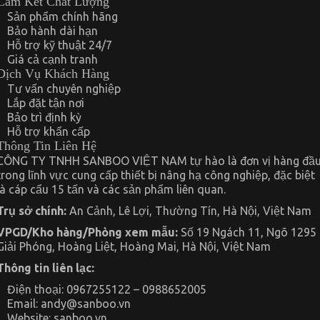
Cam Kết Chất Lượng
Sản phẩm chính hãng
Bảo hành dài hạn
Hỗ trợ kỹ thuật 24/7
Giá cả cạnh tranh
Dịch Vụ Khách Hàng
Tư vấn chuyên nghiệp
Lắp đặt tận nơi
Bảo trì định kỳ
Hỗ trợ khẩn cấp
Thông Tin Liên Hệ
CÔNG TY TNHH SANBOO VIỆT NAM tự hào là đơn vị hàng đầ
trong lĩnh vực cung cấp thiết bị nâng hạ công nghiệp, đặc biệt
là cáp cẩu 15 tấn và các sản phẩm liên quan.
Trụ sở chính:
An Cảnh, Lê Lợi, Thường Tín, Hà Nội, Việt Nam
VPGD/Kho hàng/Phòng xem mẫu:
Số 19 Ngách 11, Ngõ 1295
Giải Phóng, Hoàng Liệt, Hoàng Mai, Hà Nội, Việt Nam
Thông tin liên lạc:
Điện thoại: 0967255122 – 0988652005
Email:
andy@sanboo.vn
Website: sanboo.vn