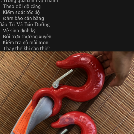
Trong quá trình vận hành
Theo dõi độ căng
Kiểm soát tốc độ
Đảm bảo cân bằng
Bảo Trì Và Bảo Dưỡng
Vệ sinh định kỳ
Bôi trơn thường xuyên
Kiểm tra độ mài mòn
Thay thế khi cần thiết