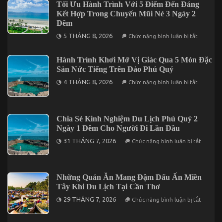
Tối Ưu Hành Trình Với 5 Điểm Đến Đáng
Kết Hợp Trong Chuyến Mũi Né 3 Ngày 2
Đêm
ở
5 THÁNG 8, 2026
Chức năng bình luận bị tắt
Tối
Ưu
Hành
Hành Trình Khơi Mở Vị Giác Qua 5 Món Đặc
Trình
Sản Nức Tiếng Trên Đảo Phú Quý
Với
5
ở
4 THÁNG 8, 2026
Điểm
Chức năng bình luận bị tắt
Hành
Đến
Trình
Đáng
Khơi
Kết
Mở
Hợp
Vị
Trong
Chia Sẻ Kinh Nghiệm Du Lịch Phú Quý 2
Giác
Chuyến
Ngày 1 Đêm Cho Người Đi Lần Đầu
Qua
Mũi
5
Né
ở
31 THÁNG 7, 2026
Chức năng bình luận bị tắt
Món
3
Chia
Đặc
Ngày
Sẻ
Sản
2
Kinh
Nức
Đêm
Nghiệm
Tiếng
Du
Những Quán Ăn Mang Đậm Dấu Ấn Miền
Trên
Lịch
Đảo
Tây Khi Du Lịch Tại Cần Thơ
Phú
Phú
Quý
ở
Quý
29 THÁNG 7, 2026
Chức năng bình luận bị tắt
2
Những
Ngày
Quán
1
Ăn
Đêm