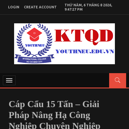
Skip
THỨ NĂM, 6 THÁNG 8 2026,
LOGIN
CREATE ACCOUNT
to
9:47:28 PM
content
KIẾN THỨC KINH TẾ QUỐC DÂN
Chia sẻ kiến thức, tài liệu học tập Kinh Tế Quốc Dân
Toggle
navigation
Cáp Cẩu 15 Tấn – Giải
Pháp Nâng Hạ Công
Nghiệp Chuyên Nghiệp