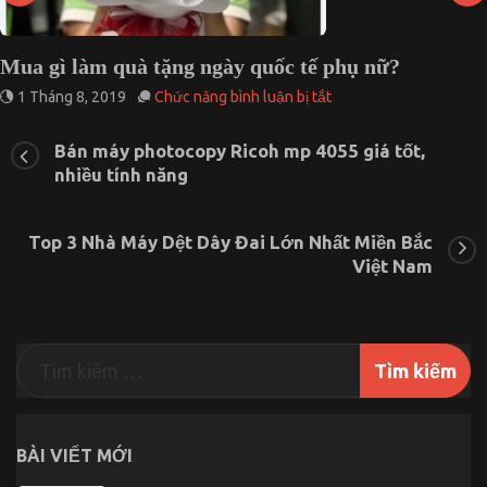
Mua gì làm quà tặng ngày quốc tế phụ nữ?
ở
1 Tháng 8, 2019
Chức năng bình luận bị tắt
Mua
gì
Bán máy photocopy Ricoh mp 4055 giá tốt,
làm
nhiều tính năng
quà
tặng
ngày
quốc
Top 3 Nhà Máy Dệt Dây Đai Lớn Nhất Miền Bắc
tế
Việt Nam
phụ
nữ?
BÀI VIẾT MỚI