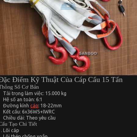
Đặc Điểm Kỹ Thuật Của Cáp Cẩu 15 Tấn
Thông Số Cơ Bản
Tải trọng làm việc: 15.000 kg
Hệ số an toàn: 6:1
Đường kính
cáp
: 18-22mm
Kết cấu: 6x36WS+IWRC
Chiều dài: Theo yêu cầu
Cấu Tạo Chi Tiết
Lõi cáp
Lõi thép chống xoắn