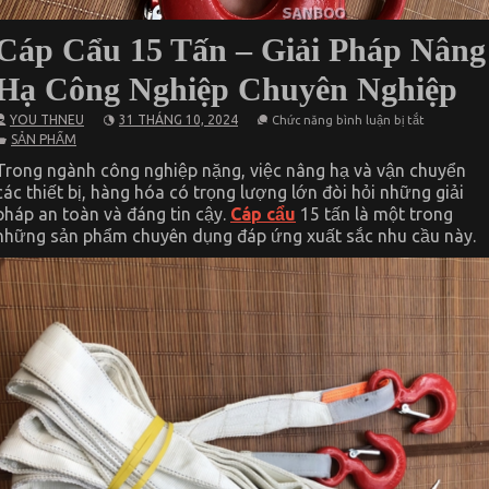
Cáp Cẩu 15 Tấn – Giải Pháp Nâng
Hạ Công Nghiệp Chuyên Nghiệp
ở
YOU THNEU
31 THÁNG 10, 2024
Chức năng bình luận bị tắt
Cáp
SẢN PHẨM
Cẩu
15
Trong ngành công nghiệp nặng, việc nâng hạ và vận chuyển
Tấn
các thiết bị, hàng hóa có trọng lượng lớn đòi hỏi những giải
–
Giải
pháp an toàn và đáng tin cậy.
Cáp cẩu
15 tấn là một trong
Pháp
những sản phẩm chuyên dụng đáp ứng xuất sắc nhu cầu này.
Nâng
Hạ
Công
Nghiệp
Chuyên
Nghiệp