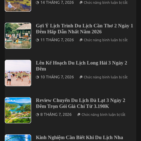
ở
14 THÁNG 7, 2026
Chức năng bình luận bị tắt
Đà
Giới
Lạt
Thiệu
2
Những
Ngày
Địa
1
Điểm
Gợi Ý Lịch Trình Du Lịch Cần Thơ 2 Ngày 1
Đêm
Lưu
Đêm Hấp Dẫn Nhất Năm 2026
Trú
Khi
ở
11 THÁNG 7, 2026
Chức năng bình luận bị tắt
Đến
Gợi
Du
Ý
Lịch
Lịch
Đảo
Trình
Phú
Du
Lên Kế Hoạch Du Lịch Long Hải 3 Ngày 2
Quý
Lịch
Đêm
Cần
Thơ
ở
10 THÁNG 7, 2026
Chức năng bình luận bị tắt
2
Lên
Ngày
Kế
1
Hoạch
Đêm
Du
Hấp
Lịch
Review Chuyến Du Lịch Đà Lạt 3 Ngày 2
Dẫn
Long
Nhất
Đêm Trọn Gói Giá Chỉ Từ 3.190K
Hải
Năm
3
ở
2026
8 THÁNG 7, 2026
Chức năng bình luận bị tắt
Ngày
Review
2
Chuyến
Đêm
Du
Lịch
Đà
Kinh Nghiệm Cần Biết Khi Du Lịch Nha
Lạt