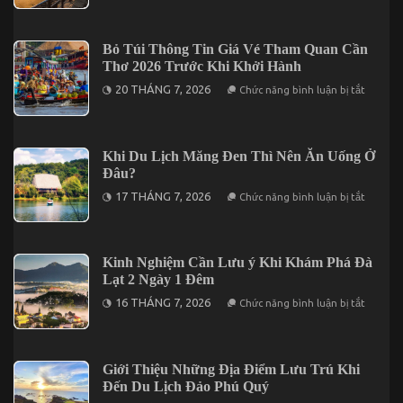
Địa
Ngày
Điểm
1
Tham
Đêm
Quan
Bỏ Túi Thông Tin Giá Vé Tham Quan Cần
Tại
Nổi
Vĩnh
Thơ 2026 Trước Khi Khởi Hành
Bật
Hy
Tại
ở
20 THÁNG 7, 2026
Chức năng bình luận bị tắt
Vũng
Bỏ
Tàu
Túi
Không
Thông
Thể
Tin
Bỏ
Giá
Khi Du Lịch Măng Đen Thì Nên Ăn Uống Ở
Lỡ
Vé
Đâu?
Tham
Quan
ở
17 THÁNG 7, 2026
Chức năng bình luận bị tắt
Cần
Khi
Thơ
Du
2026
Lịch
Trước
Măng
Khi
Đen
Kinh Nghiệm Cần Lưu ý Khi Khám Phá Đà
Khởi
Thì
Hành
Lạt 2 Ngày 1 Đêm
Nên
Ăn
ở
16 THÁNG 7, 2026
Chức năng bình luận bị tắt
Uống
Kinh
Ở
Nghiệm
Đâu?
Cần
Lưu
ý
Giới Thiệu Những Địa Điểm Lưu Trú Khi
Khi
Đến Du Lịch Đảo Phú Quý
Khám
Phá