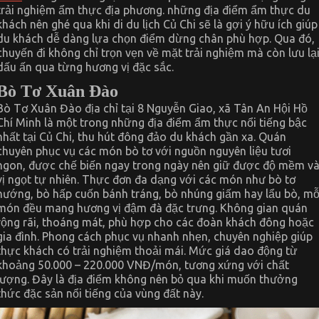
trải nghiệm ẩm thực địa phương. những địa điểm ẩm thực du
khách nên ghé qua khi di du lịch Củ Chi sẽ là gợi ý hữu ích giúp
du khách dễ dàng lựa chọn điểm dừng chân phù hợp. Qua đó,
chuyến đi không chỉ trọn vẹn về mặt trải nghiệm mà còn lưu lạ
dấu ấn qua từng hương vị đặc sắc.
Bò Tơ Xuân Đào
Bò Tơ Xuân Đào địa chỉ tại 8 Nguyễn Giao, xã Tân An Hội Hồ
Chí Minh là một trong những địa điểm ẩm thực nổi tiếng bậc
nhất tại Củ Chi, thu hút đông đảo du khách gần xa. Quán
chuyên phục vụ các món bò tơ với nguồn nguyên liệu tươi
ngon, được chế biến ngay trong ngày nên giữ được độ mềm v
vị ngọt tự nhiên. Thực đơn đa dạng với các món như bò tơ
nướng, bò hấp cuốn bánh tráng, bò nhúng giấm hay lẩu bò, mỗ
món đều mang hương vị đậm đà đặc trưng. Không gian quán
rộng rãi, thoáng mát, phù hợp cho các đoàn khách đông hoặc
gia đình. Phong cách phục vụ nhanh nhẹn, chuyên nghiệp giúp
thực khách có trải nghiệm thoải mái. Mức giá dao động từ
khoảng 50.000 – 220.000 VNĐ/món, tương xứng với chất
lượng. Đây là địa điểm không nên bỏ qua khi muốn thưởng
thức đặc sản nổi tiếng của vùng đất này.