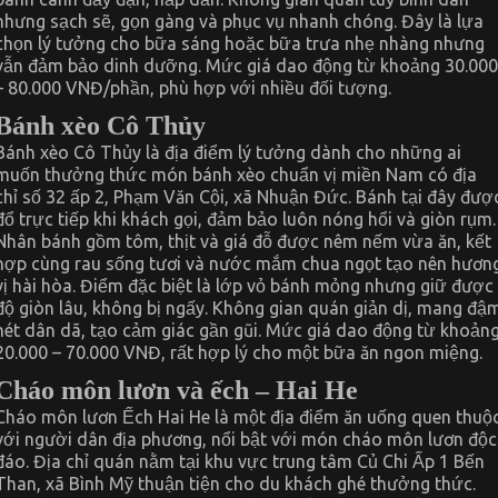
nhưng sạch sẽ, gọn gàng và phục vụ nhanh chóng. Đây là lựa
chọn lý tưởng cho bữa sáng hoặc bữa trưa nhẹ nhàng nhưng
vẫn đảm bảo dinh dưỡng. Mức giá dao động từ khoảng 30.000
– 80.000 VNĐ/phần, phù hợp với nhiều đối tượng.
Bánh xèo Cô Thủy
Bánh xèo Cô Thủy là địa điểm lý tưởng dành cho những ai
muốn thưởng thức món bánh xèo chuẩn vị miền Nam có địa
chỉ số 32 ấp 2, Phạm Văn Cội, xã Nhuận Đức. Bánh tại đây đượ
đổ trực tiếp khi khách gọi, đảm bảo luôn nóng hổi và giòn rụm.
Nhân bánh gồm tôm, thịt và giá đỗ được nêm nếm vừa ăn, kết
hợp cùng rau sống tươi và nước mắm chua ngọt tạo nên hươn
vị hài hòa. Điểm đặc biệt là lớp vỏ bánh mỏng nhưng giữ được
độ giòn lâu, không bị ngấy. Không gian quán giản dị, mang đậ
nét dân dã, tạo cảm giác gần gũi. Mức giá dao động từ khoản
20.000 – 70.000 VNĐ, rất hợp lý cho một bữa ăn ngon miệng.
Cháo môn lươn và ếch – Hai He
Cháo môn lươn Ếch Hai He là một địa điểm ăn uống quen thuộ
với người dân địa phương, nổi bật với món cháo môn lươn độc
đáo. Địa chỉ quán nằm tại khu vực trung tâm Củ Chi Ấp 1 Bến
Than, xã Bình Mỹ thuận tiện cho du khách ghé thưởng thức.