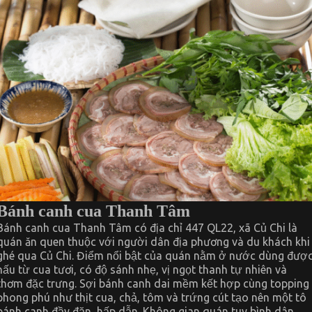
Bánh canh cua Thanh Tâm
Bánh canh cua Thanh Tâm có địa chỉ 447 QL22, xã Củ Chi là
quán ăn quen thuộc với người dân địa phương và du khách khi
ghé qua Củ Chi. Điểm nổi bật của quán nằm ở nước dùng đượ
nấu từ cua tươi, có độ sánh nhẹ, vị ngọt thanh tự nhiên và
thơm đặc trưng. Sợi bánh canh dai mềm kết hợp cùng topping
phong phú như thịt cua, chả, tôm và trứng cút tạo nên một tô
bánh canh đầy đặn, hấp dẫn. Không gian quán tuy bình dân