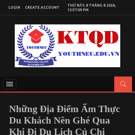
Skip
THỨ BẢY, 8 THÁNG 8 2026,
LOGIN
CREATE ACCOUNT
to
12:57:09 PM
content
KIẾN THỨC KINH TẾ QUỐC DÂN
Chia sẻ kiến thức, tài liệu học tập Kinh Tế Quốc Dân
Toggle
navigation
Những Địa Điểm Ẩm Thực
Du Khách Nên Ghé Qua
Khi Đi Du Lịch Củ Chi