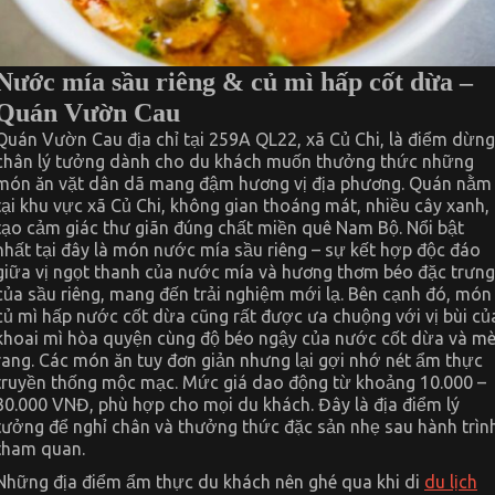
Nước mía sầu riêng & củ mì hấp cốt dừa –
Quán Vườn Cau
Quán Vườn Cau địa chỉ tại 259A QL22, xã Củ Chi, là điểm dừng
chân lý tưởng dành cho du khách muốn thưởng thức những
món ăn vặt dân dã mang đậm hương vị địa phương. Quán nằm
tại khu vực xã Củ Chi, không gian thoáng mát, nhiều cây xanh,
tạo cảm giác thư giãn đúng chất miền quê Nam Bộ. Nổi bật
nhất tại đây là món nước mía sầu riêng – sự kết hợp độc đáo
giữa vị ngọt thanh của nước mía và hương thơm béo đặc trưng
của sầu riêng, mang đến trải nghiệm mới lạ. Bên cạnh đó, món
củ mì hấp nước cốt dừa cũng rất được ưa chuộng với vị bùi củ
khoai mì hòa quyện cùng độ béo ngậy của nước cốt dừa và m
rang. Các món ăn tuy đơn giản nhưng lại gợi nhớ nét ẩm thực
truyền thống mộc mạc. Mức giá dao động từ khoảng 10.000 –
30.000 VNĐ, phù hợp cho mọi du khách. Đây là địa điểm lý
tưởng để nghỉ chân và thưởng thức đặc sản nhẹ sau hành trìn
tham quan.
Những địa điểm ẩm thực du khách nên ghé qua khi di
du lịch