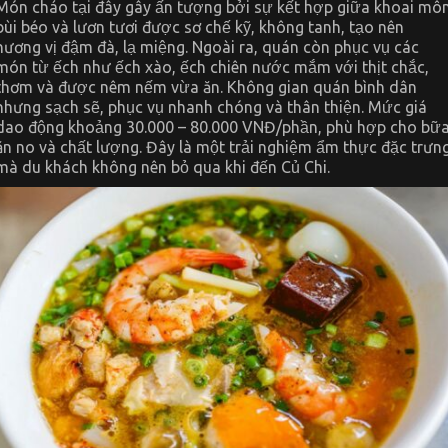
Món cháo tại đây gây ấn tượng bởi sự kết hợp giữa khoai mô
bùi béo và lươn tươi được sơ chế kỹ, không tanh, tạo nên
hương vị đậm đà, lạ miệng. Ngoài ra, quán còn phục vụ các
món từ ếch như ếch xào, ếch chiên nước mắm với thịt chắc,
thơm và được nêm nếm vừa ăn. Không gian quán bình dân
nhưng sạch sẽ, phục vụ nhanh chóng và thân thiện. Mức giá
dao động khoảng 30.000 – 80.000 VNĐ/phần, phù hợp cho bữ
ăn no và chất lượng. Đây là một trải nghiệm ẩm thực đặc trưn
mà du khách không nên bỏ qua khi đến Củ Chi.