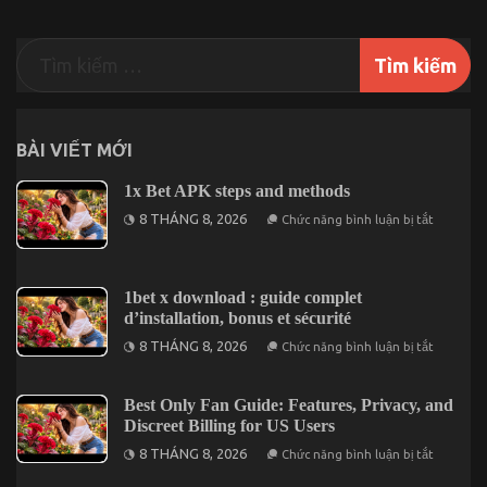
BÀI VIẾT MỚI
1x Bet APK steps and methods
ở
8 THÁNG 8, 2026
Chức năng bình luận bị tắt
1x
Bet
APK
steps
and
1bet x download : guide complet
methods
d’installation, bonus et sécurité
ở
8 THÁNG 8, 2026
Chức năng bình luận bị tắt
1bet
x
downloa
:
Best Only Fan Guide: Features, Privacy, and
guide
Discreet Billing for US Users
complet
d’installa
ở
8 THÁNG 8, 2026
Chức năng bình luận bị tắt
bonus
Best
et
Only