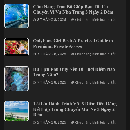
sécurité
Fan
Guide:
Cẩm Nang Trọn Bộ Giúp Bạn Tối Ưu
Features,
Chuyến Vi Vu Nha Trang 3 Ngày 2 Đêm
Privacy,
and
ở
8 THÁNG 8, 2026
Chức năng bình luận bị tắt
Discreet
Cẩm
Billing
Nang
for
Trọn
US
Bộ
Users
Giúp
OnlyFans Girl Best: A Practical Guide to
Bạn
Premium, Private Access
Tối
Ưu
ở
7 THÁNG 8, 2026
Chức năng bình luận bị tắt
Chuyến
OnlyFans
Vi
Girl
Vu
Best:
Nha
A
Du Lịch Phú Quý Nên Đi Thời Điểm Nào
Trang
Practical
Trong Năm?
3
Guide
Ngày
to
ở
7 THÁNG 8, 2026
Chức năng bình luận bị tắt
2
Premium,
Du
Đêm
Private
Lịch
Access
Phú
Quý
Nên
Tối Ưu Hành Trình Với 5 Điểm Đến Đáng
Đi
Kết Hợp Trong Chuyến Mũi Né 3 Ngày 2
Thời
Điểm
Đêm
Nào
ở
Trong
5 THÁNG 8, 2026
Chức năng bình luận bị tắt
Tối
Năm?
Ưu