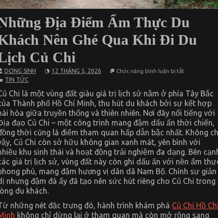
Những Địa Điểm Ẩm Thực Du
Khách Nên Ghé Qua Khi Đi Du
Lịch Củ Chi
ở
DONG SINH
12 THÁNG 5, 2026
Chức năng bình luận bị tắt
Những
TIN TỨC
Địa
Điểm
Củ Chi là một vùng đất giàu giá trị lịch sử nằm ở phía Tây Bắc
Ẩm
của Thành phố Hồ Chí Minh, thu hút du khách bởi sự kết hợp
Thực
Du
hài hòa giữa truyền thống và thiên nhiên. Nơi đây nổi tiếng với
Khách
Địa đạo Củ Chi – một công trình mang đậm dấu ấn thời chiến,
Nên
Ghé
đồng thời cũng là điểm tham quan hấp dẫn bậc nhất. Không ch
Qua
vậy, Củ Chi còn sở hữu không gian xanh mát, yên bình với
Khi
nhiều khu sinh thái và hoạt động trải nghiệm đa dạng. Bên cạn
Đi
Du
các giá trị lịch sử, vùng đất này còn ghi dấu ấn với nền ẩm thự
Lịch
phong phú, mang đậm hương vị dân dã Nam Bộ. Chính sự giản
Củ
Chi
dị nhưng đậm đà ấy đã tạo nên sức hút riêng cho Củ Chi trong
lòng du khách.
Từ những nét đặc trưng đó, hành trình khám phá
Củ Chi Hồ Ch
Minh
không chỉ dừng lại ở tham quan mà còn mở rộng sang