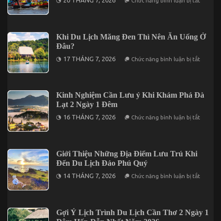
20 THÁNG 7, 2026
Chức năng bình luận bị tắt
Vũng
Bỏ
Tàu
Túi
Không
Thông
Thể
Tin
Bỏ
Giá
Khi Du Lịch Măng Đen Thì Nên Ăn Uống Ở
Lỡ
Vé
Đâu?
Tham
Quan
ở
17 THÁNG 7, 2026
Chức năng bình luận bị tắt
Cần
Khi
Thơ
Du
2026
Lịch
Trước
Măng
Khi
Đen
Kinh Nghiệm Cần Lưu ý Khi Khám Phá Đà
Khởi
Thì
Hành
Lạt 2 Ngày 1 Đêm
Nên
Ăn
ở
16 THÁNG 7, 2026
Chức năng bình luận bị tắt
Uống
Kinh
Ở
Nghiệm
Đâu?
Cần
Lưu
ý
Giới Thiệu Những Địa Điểm Lưu Trú Khi
Khi
Đến Du Lịch Đảo Phú Quý
Khám
Phá
ở
14 THÁNG 7, 2026
Chức năng bình luận bị tắt
Đà
Giới
Lạt
Thiệu
2
Những
Ngày
Địa
1
Điểm
Gợi Ý Lịch Trình Du Lịch Cần Thơ 2 Ngày 1
Đêm
Lưu