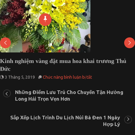
Kinh nghiệm vàng đặt mua hoa khai trương Thủ
Đức
ở
3 Tháng 5, 2019
Chức năng bình luận bị tắt
Kinh
nghiệm
Những Điểm Lưu Trú Cho Chuyến Tận Hưởng
vàng
Long Hải Trọn Vẹn Hơn
đặt
mua
hoa
khai
Sắp Xếp Lịch Trình Du Lịch Núi Bà Đen 1 Ngày
trương
Hợp Lý
Thủ
Đức