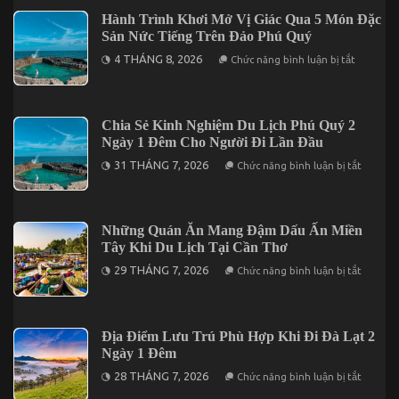
Hành
Hành Trình Khơi Mở Vị Giác Qua 5 Món Đặc
Trình
Sản Nức Tiếng Trên Đảo Phú Quý
Với
5
ở
4 THÁNG 8, 2026
Điểm
Chức năng bình luận bị tắt
Hành
Đến
Trình
Đáng
Khơi
Kết
Mở
Hợp
Vị
Trong
Chia Sẻ Kinh Nghiệm Du Lịch Phú Quý 2
Giác
Chuyến
Ngày 1 Đêm Cho Người Đi Lần Đầu
Qua
Mũi
5
Né
ở
31 THÁNG 7, 2026
Chức năng bình luận bị tắt
Món
3
Chia
Đặc
Ngày
Sẻ
Sản
2
Kinh
Nức
Đêm
Nghiệm
Tiếng
Du
Những Quán Ăn Mang Đậm Dấu Ấn Miền
Trên
Lịch
Đảo
Tây Khi Du Lịch Tại Cần Thơ
Phú
Phú
Quý
ở
Quý
29 THÁNG 7, 2026
Chức năng bình luận bị tắt
2
Những
Ngày
Quán
1
Ăn
Đêm
Mang
Cho
Đậm
Địa Điểm Lưu Trú Phù Hợp Khi Đi Đà Lạt 2
Người
Dấu
Đi
Ngày 1 Đêm
Ấn
Lần
Miền
ở
Đầu
28 THÁNG 7, 2026
Chức năng bình luận bị tắt
Tây
Địa
Khi
Điểm