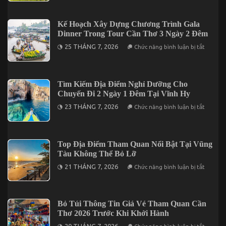
Du
Lưu
Lịch
Trú
Tại
Phù
Kế Hoạch Xây Dựng Chương Trình Gala
Cần
Hợp
Thơ
Dinner Trong Tour Cần Thơ 3 Ngày 2 Đêm
Khi
Đi
ở
25 THÁNG 7, 2026
Chức năng bình luận bị tắt
Đà
Kế
Lạt
Hoạch
2
Xây
Ngày
Dựng
1
Chương
Tìm Kiếm Địa Điểm Nghỉ Dưỡng Cho
Đêm
Trình
Chuyến Đi 2 Ngày 1 Đêm Tại Vĩnh Hy
Gala
Dinner
ở
23 THÁNG 7, 2026
Chức năng bình luận bị tắt
Trong
Tìm
Tour
Kiếm
Cần
Địa
Thơ
Điểm
3
Nghỉ
Top Địa Điểm Tham Quan Nổi Bật Tại Vũng
Ngày
Dưỡng
2
Tàu Không Thể Bỏ Lỡ
Cho
Đêm
Chuyến
ở
21 THÁNG 7, 2026
Chức năng bình luận bị tắt
Đi
Top
2
Địa
Ngày
Điểm
1
Tham
Đêm
Quan
Bỏ Túi Thông Tin Giá Vé Tham Quan Cần
Tại
Nổi
Vĩnh
Thơ 2026 Trước Khi Khởi Hành
Bật
Hy
Tại
ở