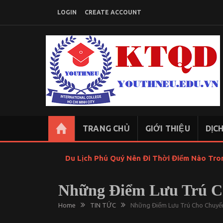
Skip
LOGIN
CREATE ACCOUNT
to
content
TRANG CHỦ
GIỚI THIỆU
DỊC
Du Lịch Phú Quý Nên Đi Thời Điểm Nào Tr
Những Điểm Lưu Trú C
Home
TIN TỨC
Những Điểm Lưu Trú Cho Chuyế