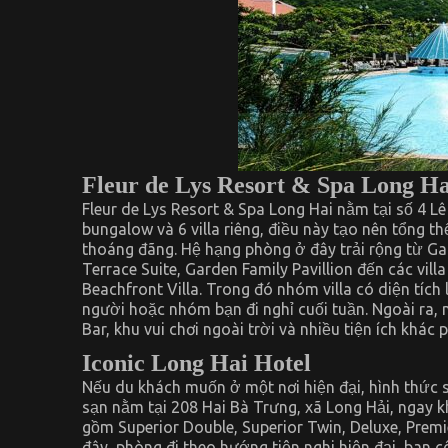
Fleur de Lys Resort & Spa Long Ha
Fleur de Lys Resort & Spa Long Hai nằm tại số 4 
bungalow và 6 villa riêng, điều này tạo nên tổng 
thoáng đãng. Hệ hạng phòng ở đây trải rộng từ Ga
Terrace Suite, Garden Family Pavillion đến các vill
Beachfront Villa. Trong đó nhóm villa có diện tích
người hoặc nhóm bạn đi nghỉ cuối tuần. Ngoài ra, 
Bar, khu vui chơi ngoài trời và nhiều tiện ích khác
Iconic Long Hai Hotel
Nếu du khách muốn ở một nơi hiện đại, hình thức s
sạn nằm tại 208 Hai Bà Trưng, xã Long Hải, ngay k
gồm Superior Double, Superior Twin, Deluxe, Premie
đây, phòng đi theo hướng tiện nghi hiện đại, ban 