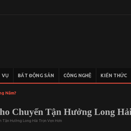
KIẾN
Chia sẻ
kiến thức,
THỨC
tài liệu học
KINH
tập Kinh
Tế Quốc
TẾ
Dân
H VỤ
BẤT ĐỘNG SẢN
CÔNG NGHỆ
KIẾN THỨC
QUỐC
DÂN
ong Năm?
ho Chuyến Tận Hưởng Long Hải
n Tận Hưởng Long Hải Trọn Vẹn Hơn