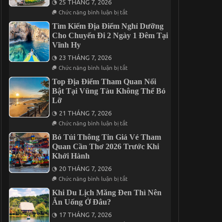
Khi
25 THÁNG 7, 2026
Cần
Đi
ở
Thơ
Chức năng bình luận bị tắt
Đà
Kế
Lạt
Hoạch
Tìm Kiếm Địa Điểm Nghỉ Dưỡng
2
Xây
Cho Chuyến Đi 2 Ngày 1 Đêm Tại
Ngày
Dựng
1
Vĩnh Hy
Chương
Đêm
Trình
23 THÁNG 7, 2026
Gala
Dinner
ở
Chức năng bình luận bị tắt
Trong
Tìm
Tour
Kiếm
Top Địa Điểm Tham Quan Nổi
Cần
Địa
Bật Tại Vũng Tàu Không Thể Bỏ
Thơ
Điểm
Lỡ
3
Nghỉ
Ngày
Dưỡng
21 THÁNG 7, 2026
2
Cho
Đêm
Chuyến
ở
Chức năng bình luận bị tắt
Đi
Top
2
Địa
Bỏ Túi Thông Tin Giá Vé Tham
Ngày
Điểm
Quan Cần Thơ 2026 Trước Khi
1
Tham
Khởi Hành
Đêm
Quan
Tại
Nổi
20 THÁNG 7, 2026
Vĩnh
Bật
Hy
Tại
ở
Chức năng bình luận bị tắt
Vũng
Bỏ
Tàu
Túi
Khi Du Lịch Măng Đen Thì Nên
Không
Thông
Ăn Uống Ở Đâu?
Thể
Tin
Bỏ
Giá
17 THÁNG 7, 2026
Lỡ
Vé