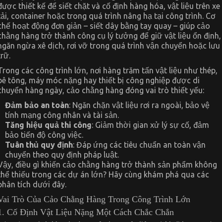
được thiết kế để siết chặt và cố định hàng hóa, vật liệu trên xe
tải, container hoặc trong quá trình nâng hạ tại công trình. Cơ
chế hoạt động đơn giản – siết dây bằng tay quay – giúp cảo
chằng hàng trở thành công cụ lý tưởng để giữ vật liệu ổn định,
ngăn ngừa xê dịch, rơi vỡ trong quá trình vận chuyển hoặc lưu
trữ.
Trong các công trình lớn, nơi hàng trăm tấn vật liệu như thép,
bê tông, máy móc nặng hay thiết bị công nghiệp được di
chuyển hàng ngày, cảo chằng hàng đóng vai trò thiết yếu:
Đảm bảo an toàn
: Ngăn chặn vật liệu rơi ra ngoài, bảo vệ
tính mạng công nhân và tài sản.
Tăng hiệu quả thi công
: Giảm thời gian xử lý sự cố, đảm
bảo tiến độ công việc.
Tuân thủ quy định
: Đáp ứng các tiêu chuẩn an toàn vận
chuyển theo quy định pháp luật.
Vậy, điều gì khiến cảo chằng hàng trở thành sản phẩm không
thể thiếu trong các dự án lớn? Hãy cùng khám phá qua các
phân tích dưới đây.
Vai Trò Của Cảo Chằng Hàng Trong Công Trình Lớn
1. Cố Định Vật Liệu Nặng Một Cách Chắc Chắn