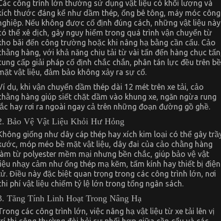
Các công trình lớn thường sử dụng vật liệu có khối lượng và
kích thước đáng kể như dầm thép, ống bê tông, máy móc công
nghiệp. Nếu không được cố định đúng cách, những vật liệu này
có thể xê dịch, gây nguy hiểm trong quá trình vận chuyển từ
kho bãi đến công trường hoặc khi nâng hạ bằng cần cẩu. Cảo
chằng hàng, với khả năng chịu tải từ vài tấn đến hàng chục tấn
cung cấp giải pháp cố định chắc chắn, phân tán lực đều trên bề
mặt vật liệu, đảm bảo không xảy ra sự cố.
Ví dụ, khi vận chuyển dầm thép dài 12 mét trên xe tải, cảo
chằng hàng giúp siết chặt dầm vào khung xe, ngăn ngừa rung
lắc hay rơi ra ngoài ngay cả trên những đoạn đường gồ ghề.
2. Bảo Vệ Vật Liệu Khỏi Hư Hỏng
Không giống như dây cáp thép hay xích kim loại có thể gây trầ
xước, móp méo bề mặt vật liệu, dây đai của cảo chằng hàng
làm từ polyester mềm mại nhưng bền chắc, giúp bảo vệ vật
liệu nhạy cảm như ống thép mạ kẽm, tấm kính hay thiết bị điện
tử. Điều này đặc biệt quan trọng trong các công trình lớn, nơi
chi phí vật liệu chiếm tỷ lệ lớn trong tổng ngân sách.
3. Tăng Tính Linh Hoạt Trong Nâng Hạ
Trong các công trình lớn, việc nâng hạ vật liệu từ xe tải lên vị