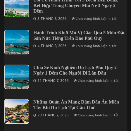
Kết Hợp Trong Chuyến Mũi Né 3 Ngày 2
Đêm
ở
5 THÁNG 8, 2026
Chức năng bình luận bị tắt
Tối
Ưu
Hành
Hành Trình Khơi Mở Vị Giác Qua 5 Món Đặc
Trình
Sản Nức Tiếng Trên Đảo Phú Quý
Với
5
ở
4 THÁNG 8, 2026
Điểm
Chức năng bình luận bị tắt
Hành
Đến
Trình
Đáng
Khơi
Kết
Mở
Hợp
Vị
Trong
Chia Sẻ Kinh Nghiệm Du Lịch Phú Quý 2
Giác
Chuyến
Ngày 1 Đêm Cho Người Đi Lần Đầu
Qua
Mũi
5
Né
ở
31 THÁNG 7, 2026
Chức năng bình luận bị tắt
Món
3
Chia
Đặc
Ngày
Sẻ
Sản
2
Kinh
Nức
Đêm
Nghiệm
Tiếng
Du
Những Quán Ăn Mang Đậm Dấu Ấn Miền
Trên
Lịch
Đảo
Tây Khi Du Lịch Tại Cần Thơ
Phú
Phú
Quý
ở
Quý
29 THÁNG 7, 2026
Chức năng bình luận bị tắt
2
Những
Ngày
Quán
1
Ăn
Đêm
Mang