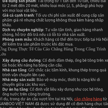
Đa dạng sản phẩm
: Tải trọng từ 1 tấn đến 10 tấn, chiều dài
từ 2 mét đến 20 mét, nhiều loại móc (J, S, phẳng) phù hợp
với mọi loại vật liệu.
Giá cả cạnh tranh
: Tối ưu chi phí sản xuất để cung cấp sản
phẩm giá rẻ nhưng chất lượng không thua kém hàng nhập
khẩu.
Dịch vụ chuyên nghiệp
: Tư vấn tận tình, giao hàng nhanh
chóng, hỗ trợ đổi trả nếu có lỗi từ nhà sản xuất.
Phòng xem mẫu
: Khách hàng có thể đến trực tiếp tại Hà Nội
để kiểm tra sản phẩm trước khi đặt mua.
Ứng Dụng Thực Tế Của Cảo Chằng Hàng Trong Công Trình
Lớn
Xây dựng cầu đường
: Cố định dầm thép, ống bê tông trên x
tải hoặc khi nâng hạ bằng cần cẩu.
Nhà cao tầng
: Giữ chắc các tấm kính, khung thép trong quá
trình vận chuyển lên cao.
Nhà máy sản xuất
: Bảo vệ máy móc, thiết bị nặng khi di
chuyển giữa các khu vực.
Dự án hạ tầng
: Cố định vật liệu xây dựng như cọc bê tông,
ống nước trên công trường.
Ví dụ, trong dự án cầu vượt lớn tại Hà Nội,
cảo chằng hàng
từ
SANBOO VIỆT NAM đã được sử dụng để cố định hàng chục tấ