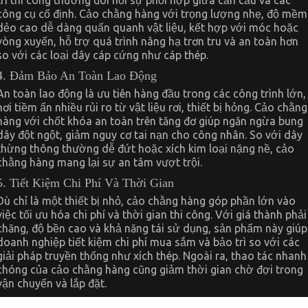
trí thi công thường đòi hỏi sự phối hợp giữa cần cẩu và các
công cụ cố định. Cảo chằng hàng với trọng lượng nhẹ, độ mềm
dẻo cao dễ dàng quấn quanh vật liệu, kết hợp với móc hoặc
vòng xuyến, hỗ trợ quá trình nâng hạ trơn tru và an toàn hơn
so với các loại dây cáp cứng như cáp thép.
4. Đảm Bảo An Toàn Lao Động
An toàn lao động là ưu tiên hàng đầu trong các công trình lớn,
nơi tiềm ẩn nhiều rủi ro từ vật liệu rơi, thiết bị hỏng. Cảo chằng
hàng với chốt khóa an toàn trên tăng đơ giúp ngăn ngừa bung
dây đột ngột, giảm nguy cơ tai nạn cho công nhân. So với dây
thừng thông thường dễ đứt hoặc xích kim loại nặng nề, cảo
chằng hàng mang lại sự an tâm vượt trội.
5. Tiết Kiệm Chi Phí Và Thời Gian
Dù chỉ là một thiết bị nhỏ, cảo chằng hàng góp phần lớn vào
việc tối ưu hóa chi phí và thời gian thi công. Với giá thành phải
chăng, độ bền cao và khả năng tái sử dụng, sản phẩm này giúp
doanh nghiệp tiết kiệm chi phí mua sắm và bảo trì so với các
giải pháp truyền thống như xích thép. Ngoài ra, thao tác nhanh
chóng của cảo chằng hàng cũng giảm thời gian chờ đợi trong
vận chuyển và lắp đặt.