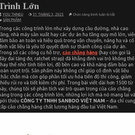
Trình Lớn
ở
YOU THNEU
31 THÁNG 3, 2025
Chức năng bình luận bị tắt
Cảo
SẢN PHẨM
Chằng
Hàng:
Trong các công trình lớn như xây dựng cầu đường, nhà cao
Sản
tầng, nhà máy sản xuất hay các dự án hạ tầng quy mô lớn, việ
Phẩm
Không
đảm bảo an toàn và hiệu quả trong vận chuyển, nâng hạ và cố
Thể
định vật liệu là yếu tố quyết định sự thành công của dự án.
Thiếu
Trong
Trong số các công cụ hỗ trợ,
cảo chằng hàng
(hay còn gọi là
Công
dây đai tăng đơ, ratchet strap) đã khẳng định vai trò không thể
Trình
thay thế nhờ tính tiện lợi, độ bền cao và khả năng đảm bảo an
Lớn
toàn vượt trội. Sản phẩm này không chỉ giúp cố định vật liệu
chắc chắn mà còn góp phần tối ưu hóa tiến độ thi công, giảm
thiểu rủi ro và tiết kiệm chi phí. Trong bài viết dài hơn 1500 từ
này, chúng tôi sẽ phân tích vai trò quan trọng của cảo chằng
hàng trong các công trình lớn, những lợi ích mà nó mang lại v
giới thiệu
CÔNG TY TNHH SANBOO VIỆT NAM
– địa chỉ cun
cấp cảo chằng hàng chất lượng hàng đầu tại Việt Nam.