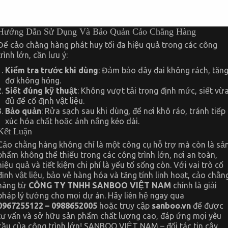
Hướng Dẫn Sử Dụng Và Bảo Quản Cảo Chằng Hàng
Để cảo chằng hàng phát huy tối đa hiệu quả trong các công
trình lớn, cần lưu ý:
Kiểm tra trước khi dùng
: Đảm bảo dây đai không rách, tăn
đơ không hỏng.
Siết đúng kỹ thuật
: Không vượt tải trọng định mức, siết vừ
đủ để cố định vật liệu.
Bảo quản
: Rửa sạch sau khi dùng, để nơi khô ráo, tránh tiếp
xúc hóa chất hoặc ánh nắng kéo dài.
Kết Luận
Cảo chằng hàng không chỉ là một công cụ hỗ trợ mà còn là sả
phẩm không thể thiếu trong các công trình lớn, nơi an toàn,
hiệu quả và tiết kiệm chi phí là yếu tố sống còn. Với vai trò cố
định vật liệu, bảo vệ hàng hóa và tăng tính linh hoạt, cảo chằn
hàng từ
CÔNG TY TNHH SANBOO VIỆT NAM
chính là giải
pháp lý tưởng cho mọi dự án. Hãy liên hệ ngay qua
0967255122 – 0988652005
hoặc truy cập
sanboo.vn
để được
tư vấn và sở hữu sản phẩm chất lượng cao, đáp ứng mọi yêu
cầu của công trình lớn! SANBOO VIỆT NAM – đối tác tin cậy