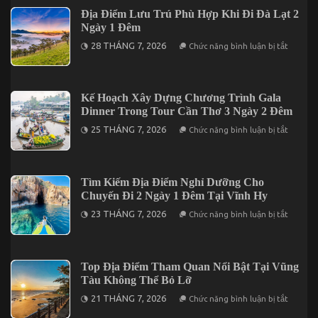
Cho
Đậm
Địa Điểm Lưu Trú Phù Hợp Khi Đi Đà Lạt 2
Người
Dấu
Đi
Ngày 1 Đêm
Ấn
Lần
Miền
ở
Đầu
28 THÁNG 7, 2026
Chức năng bình luận bị tắt
Tây
Địa
Khi
Điểm
Du
Lưu
Lịch
Trú
Tại
Phù
Kế Hoạch Xây Dựng Chương Trình Gala
Cần
Hợp
Thơ
Dinner Trong Tour Cần Thơ 3 Ngày 2 Đêm
Khi
Đi
ở
25 THÁNG 7, 2026
Chức năng bình luận bị tắt
Đà
Kế
Lạt
Hoạch
2
Xây
Ngày
Dựng
1
Chương
Tìm Kiếm Địa Điểm Nghỉ Dưỡng Cho
Đêm
Trình
Chuyến Đi 2 Ngày 1 Đêm Tại Vĩnh Hy
Gala
Dinner
ở
23 THÁNG 7, 2026
Chức năng bình luận bị tắt
Trong
Tìm
Tour
Kiếm
Cần
Địa
Thơ
Điểm
3
Nghỉ
Top Địa Điểm Tham Quan Nổi Bật Tại Vũng
Ngày
Dưỡng
2
Tàu Không Thể Bỏ Lỡ
Cho
Đêm
Chuyến
ở
21 THÁNG 7, 2026
Chức năng bình luận bị tắt
Đi
Top
2
Địa