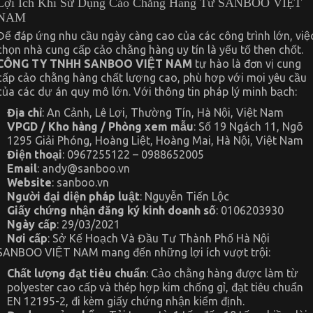
Lợi Ích Khi Sử Dụng Cảo Chằng Hàng Từ SANBOO VIỆT
NAM
Để đáp ứng nhu cầu ngày càng cao của các công trình lớn, việ
chọn nhà cung cấp cảo chằng hàng uy tín là yếu tố then chốt.
CÔNG TY TNHH SANBOO VIỆT NAM
tự hào là đơn vị cung
cấp cảo chằng hàng chất lượng cao, phù hợp với mọi yêu cầu
của các dự án quy mô lớn. Với thông tin pháp lý minh bạch:
Địa chỉ
: An Cảnh, Lê Lợi, Thường Tín, Hà Nội, Việt Nam
VPGD / Kho hàng / Phòng xem mẫu
: Số 19 Ngách 11, Ngõ
1295 Giải Phóng, Hoàng Liệt, Hoàng Mai, Hà Nội, Việt Nam
Điện thoại
: 0967255122 – 0988652005
Email
:
andy@sanboo.vn
Website
: sanboo.vn
Người đại diện pháp luật
: Nguyễn Tiến Lộc
Giấy chứng nhận đăng ký kinh doanh số
: 0106203930
Ngày cấp
: 29/03/2021
Nơi cấp
: Sở Kế Hoạch Và Đầu Tư Thành Phố Hà Nội
SANBOO VIỆT NAM mang đến những lợi ích vượt trội:
Chất lượng đạt tiêu chuẩn
: Cảo chằng hàng được làm từ
polyester cao cấp và thép hợp kim chống gỉ, đạt tiêu chuẩn
EN 12195-2, đi kèm giấy chứng nhận kiểm định.