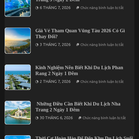
Ngày
ở
6 THÁNG 7, 2026
Chức năng bình luận bị tắt
2
Kinh
Đêm
Nghiệm
Trọn
Cần
Gói
Biết
Giá
Khi
Giá Vé Tham Quan Vũng Tàu 2026 Có Gì
Chỉ
Du
Từ
Thay Đổi?
Lịch
3.190K
Nha
ở
3 THÁNG 7, 2026
Chức năng bình luận bị tắt
Trang
Giá
3
Vé
Ngày
Tham
2
Quan
Đêm
Vũng
Kinh Nghiệm Nên Biết Khi Du Lịch Phan
Tàu
Rang 2 Ngày 1 Đêm
2026
Có
ở
2 THÁNG 7, 2026
Chức năng bình luận bị tắt
Gì
Kinh
Thay
Nghiệm
Đổi?
Nên
Biết
Khi
Những Điều Cần Biết Khi Du Lịch Nha
Du
Trang 2 Ngày 1 Đêm
Lịch
Phan
ở
30 THÁNG 6, 2026
Chức năng bình luận bị tắt
Rang
Những
2
Điều
Ngày
Cần
1
Biết
Đêm
Thời Cơ Hoàn Hảo Để Đến Khu Du Lịch Suối
Khi