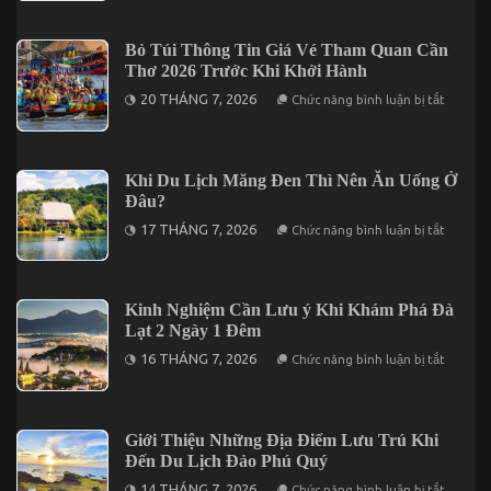
Ngày
Điểm
1
Tham
Đêm
Quan
Bỏ Túi Thông Tin Giá Vé Tham Quan Cần
Tại
Nổi
Vĩnh
Thơ 2026 Trước Khi Khởi Hành
Bật
Hy
Tại
ở
20 THÁNG 7, 2026
Chức năng bình luận bị tắt
Vũng
Bỏ
Tàu
Túi
Không
Thông
Thể
Tin
Bỏ
Giá
Khi Du Lịch Măng Đen Thì Nên Ăn Uống Ở
Lỡ
Vé
Đâu?
Tham
Quan
ở
17 THÁNG 7, 2026
Chức năng bình luận bị tắt
Cần
Khi
Thơ
Du
2026
Lịch
Trước
Măng
Khi
Đen
Kinh Nghiệm Cần Lưu ý Khi Khám Phá Đà
Khởi
Thì
Hành
Lạt 2 Ngày 1 Đêm
Nên
Ăn
ở
16 THÁNG 7, 2026
Chức năng bình luận bị tắt
Uống
Kinh
Ở
Nghiệm
Đâu?
Cần
Lưu
ý
Giới Thiệu Những Địa Điểm Lưu Trú Khi
Khi
Đến Du Lịch Đảo Phú Quý
Khám
Phá
ở
14 THÁNG 7, 2026
Chức năng bình luận bị tắt