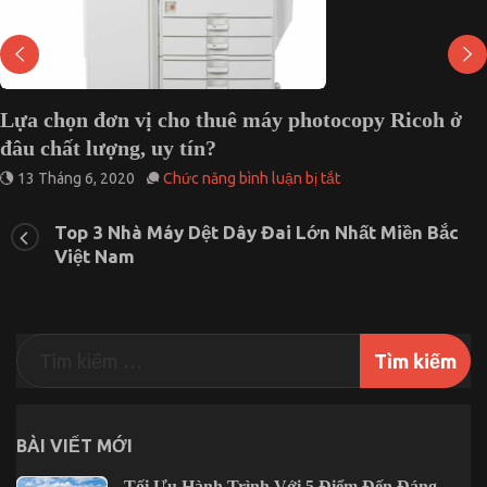
py Ricoh ở
Mua Cisco C9300L-24T-4G-E và Cisc
24T-4X-E thế nào?
ở
10 Tháng 9, 2022
Chức năng bình luận bị tắt
M
n
Ci
Top 3 Nhà Máy Dệt Dây Đai Lớn Nhất Miền Bắc
C9
Việt Nam
24
4G
ê
E
và
tocopy
Ci
h
C9
24
4X
t
E
g,
th
BÀI VIẾT MỚI
nà
Tối Ưu Hành Trình Với 5 Điểm Đến Đáng