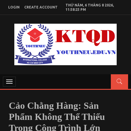
Skip
THỨ NĂM, 6 THÁNG 8 2026,
LOGIN
CREATE ACCOUNT
to
11:58:26 PM
content
KIẾN THỨC KINH TẾ QUỐC DÂN
Chia sẻ kiến thức, tài liệu học tập Kinh Tế Quốc Dân
Toggle
navigation
Cảo Chằng Hàng: Sản
Phẩm Không Thể Thiếu
Trong Công Trình Lớn