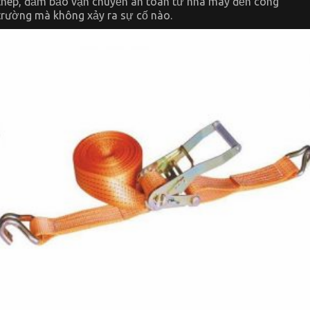
thép, đảm bảo vận chuyển an toàn từ nhà máy đến công
trường mà không xảy ra sự cố nào.