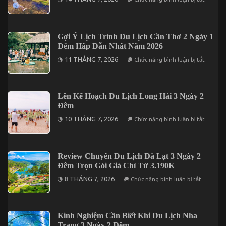
Đà
Giới
Lạt
Thiệu
2
Những
Ngày
Địa
1
Điểm
Gợi Ý Lịch Trình Du Lịch Cần Thơ 2 Ngày 1
Đêm
Lưu
Đêm Hấp Dẫn Nhất Năm 2026
Trú
Khi
ở
11 THÁNG 7, 2026
Chức năng bình luận bị tắt
Đến
Gợi
Du
Ý
Lịch
Lịch
Đảo
Trình
Phú
Du
Lên Kế Hoạch Du Lịch Long Hải 3 Ngày 2
Quý
Lịch
Đêm
Cần
Thơ
ở
10 THÁNG 7, 2026
Chức năng bình luận bị tắt
2
Lên
Ngày
Kế
1
Hoạch
Đêm
Du
Hấp
Lịch
Review Chuyến Du Lịch Đà Lạt 3 Ngày 2
Dẫn
Long
Nhất
Đêm Trọn Gói Giá Chỉ Từ 3.190K
Hải
Năm
3
ở
2026
8 THÁNG 7, 2026
Chức năng bình luận bị tắt
Ngày
Review
2
Chuyến
Đêm
Du
Lịch
Đà
Kinh Nghiệm Cần Biết Khi Du Lịch Nha
Lạt
Trang 3 Ngày 2 Đêm
3