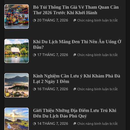
Tham
Đêm
Quan
Bỏ Túi Thông Tin Giá Vé Tham Quan Cần
Tại
Nổi
Vĩnh
Thơ 2026 Trước Khi Khởi Hành
Bật
Hy
Tại
ở
20 THÁNG 7, 2026
Chức năng bình luận bị tắt
Vũng
Bỏ
Tàu
Túi
Không
Thông
Thể
Tin
Bỏ
Giá
Khi Du Lịch Măng Đen Thì Nên Ăn Uống Ở
Lỡ
Vé
Đâu?
Tham
Quan
ở
17 THÁNG 7, 2026
Chức năng bình luận bị tắt
Cần
Khi
Thơ
Du
2026
Lịch
Trước
Măng
Khi
Đen
Kinh Nghiệm Cần Lưu ý Khi Khám Phá Đà
Khởi
Thì
Hành
Lạt 2 Ngày 1 Đêm
Nên
Ăn
ở
16 THÁNG 7, 2026
Chức năng bình luận bị tắt
Uống
Kinh
Ở
Nghiệm
Đâu?
Cần
Lưu
ý
Giới Thiệu Những Địa Điểm Lưu Trú Khi
Khi
Đến Du Lịch Đảo Phú Quý
Khám
Phá
ở
14 THÁNG 7, 2026
Chức năng bình luận bị tắt
Đà
Giới
Lạt
Thiệu