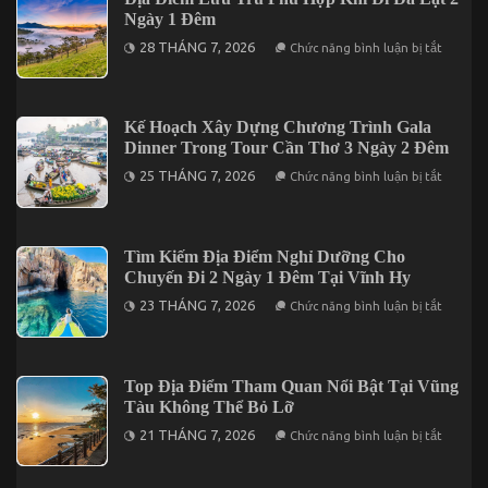
Dấu
Đi
Ngày 1 Đêm
Ấn
Lần
Miền
ở
Đầu
28 THÁNG 7, 2026
Chức năng bình luận bị tắt
Tây
Địa
Khi
Điểm
Du
Lưu
Lịch
Trú
Tại
Phù
Kế Hoạch Xây Dựng Chương Trình Gala
Cần
Hợp
Thơ
Dinner Trong Tour Cần Thơ 3 Ngày 2 Đêm
Khi
Đi
ở
25 THÁNG 7, 2026
Chức năng bình luận bị tắt
Đà
Kế
Lạt
Hoạch
2
Xây
Ngày
Dựng
1
Chương
Tìm Kiếm Địa Điểm Nghỉ Dưỡng Cho
Đêm
Trình
Chuyến Đi 2 Ngày 1 Đêm Tại Vĩnh Hy
Gala
Dinner
ở
23 THÁNG 7, 2026
Chức năng bình luận bị tắt
Trong
Tìm
Tour
Kiếm
Cần
Địa
Thơ
Điểm
3
Nghỉ
Top Địa Điểm Tham Quan Nổi Bật Tại Vũng
Ngày
Dưỡng
2
Tàu Không Thể Bỏ Lỡ
Cho
Đêm
Chuyến
ở
21 THÁNG 7, 2026
Chức năng bình luận bị tắt
Đi
Top
2
Địa
Ngày
Điểm
1