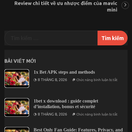
Review chi tiết về ưu nhược điểm của mavic
những
ưu
mini
điểm
bạn
không
nên
bỏ
qua
BÀI VIẾT MỚI
1x Bet APK steps and methods
ở
8 THÁNG 8, 2026
Chức năng bình luận bị tắt
1x
Bet
APK
steps
and
1bet x download : guide complet
methods
d’installation, bonus et sécurité
ở
8 THÁNG 8, 2026
Chức năng bình luận bị tắt
1bet
x
downloa
:
Best Only Fan Guide: Features, Privacy, and