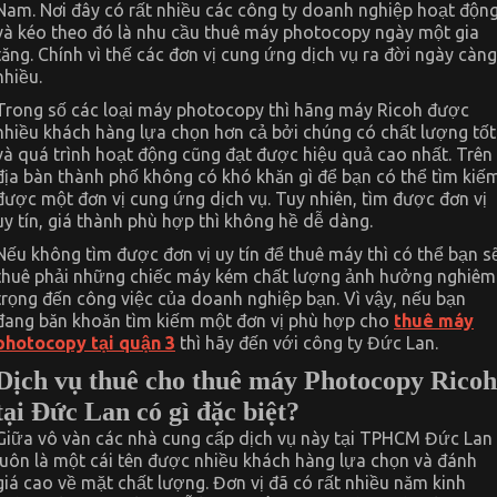
Nam. Nơi đây có rất nhiều các công ty doanh nghiệp hoạt độn
và kéo theo đó là nhu cầu thuê máy photocopy ngày một gia
tăng. Chính vì thế các đơn vị cung ứng dịch vụ ra đời ngày càng
nhiều.
Trong số các loại máy photocopy thì hãng máy Ricoh được
nhiều khách hàng lựa chọn hơn cả bởi chúng có chất lượng tốt
và quá trình hoạt động cũng đạt được hiệu quả cao nhất. Trên
địa bàn thành phố không có khó khăn gì để bạn có thể tìm kiế
được một đơn vị cung ứng dịch vụ. Tuy nhiên, tìm được đơn vị
uy tín, giá thành phù hợp thì không hề dễ dàng.
Nếu không tìm được đơn vị uy tín để thuê máy thì có thể bạn s
thuê phải những chiếc máy kém chất lượng ảnh hưởng nghiêm
trọng đến công việc của doanh nghiệp bạn. Vì vậy, nếu bạn
đang băn khoăn tìm kiếm một đơn vị phù hợp cho
thuê máy
photocopy tại quận 3
thì hãy đến với công ty Đức Lan.
Dịch vụ thuê cho thuê máy Photocopy Ricoh
tại Đức Lan có gì đặc biệt?
Giữa vô vàn các nhà cung cấp dịch vụ này tại TPHCM Đức Lan
luôn là một cái tên được nhiều khách hàng lựa chọn và đánh
giá cao về mặt chất lượng. Đơn vị đã có rất nhiều năm kinh