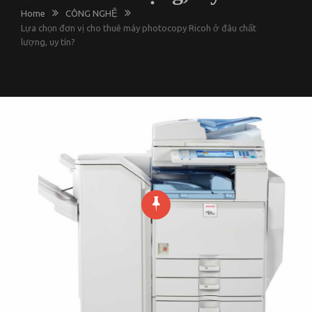
Home
CÔNG NGHỆ
Lựa chọn đơn vị cho thuê máy photocopy Ricoh ở đâu chất
lượng, uy tín?