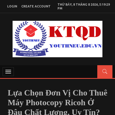
Skip
THỨ BẢY, 8 THÁNG 8 2026, 5:19:29
LOGIN
CREATE ACCOUNT
to
PM
content
KIẾN THỨC KINH TẾ QUỐC DÂN
Chia sẻ kiến thức, tài liệu học tập Kinh Tế Quốc Dân
Toggle
navigation
Lựa Chọn Đơn Vị Cho Thuê
Máy Photocopy Ricoh Ở
Đâu Chất Lượng, Uy Tín?