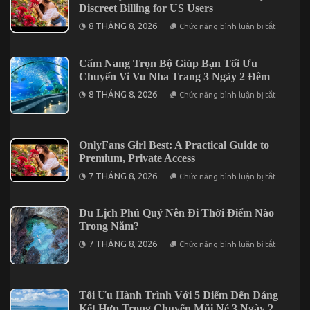
guide
Discreet Billing for US Users
complet
d’installa
ở
8 THÁNG 8, 2026
Chức năng bình luận bị tắt
bonus
Best
et
Only
sécurité
Fan
Guide:
Cẩm Nang Trọn Bộ Giúp Bạn Tối Ưu
Features,
Chuyến Vi Vu Nha Trang 3 Ngày 2 Đêm
Privacy,
and
ở
8 THÁNG 8, 2026
Chức năng bình luận bị tắt
Discreet
Cẩm
Billing
Nang
for
Trọn
US
Bộ
Users
Giúp
OnlyFans Girl Best: A Practical Guide to
Bạn
Premium, Private Access
Tối
Ưu
ở
7 THÁNG 8, 2026
Chức năng bình luận bị tắt
Chuyến
OnlyFans
Vi
Girl
Vu
Best:
Nha
A
Du Lịch Phú Quý Nên Đi Thời Điểm Nào
Trang
Practical
Trong Năm?
3
Guide
Ngày
to
ở
7 THÁNG 8, 2026
Chức năng bình luận bị tắt
2
Premium,
Du
Đêm
Private
Lịch
Access
Phú
Quý
Nên
Tối Ưu Hành Trình Với 5 Điểm Đến Đáng
Đi
Kết Hợp Trong Chuyến Mũi Né 3 Ngày 2
Thời