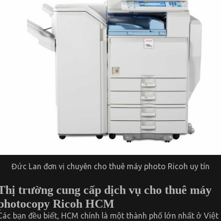
Đức Lan đơn vị chuyên cho thuê máy photo Ricoh uy tín
Thị trường cung cấp dịch vụ cho thuê máy
photocopy Ricoh HCM
Các bạn đều biết, HCM chính là một thành phố lớn nhất ở Việt