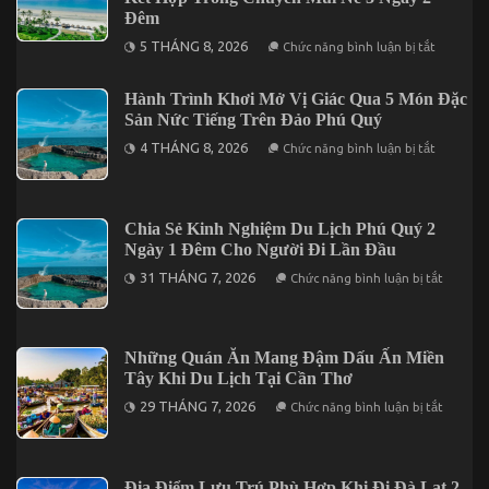
Điểm
Đêm
Nào
ở
Trong
5 THÁNG 8, 2026
Chức năng bình luận bị tắt
Tối
Năm?
Ưu
Hành
Hành Trình Khơi Mở Vị Giác Qua 5 Món Đặc
Trình
Sản Nức Tiếng Trên Đảo Phú Quý
Với
5
ở
4 THÁNG 8, 2026
Điểm
Chức năng bình luận bị tắt
Hành
Đến
Trình
Đáng
Khơi
Kết
Mở
Hợp
Vị
Trong
Chia Sẻ Kinh Nghiệm Du Lịch Phú Quý 2
Giác
Chuyến
Ngày 1 Đêm Cho Người Đi Lần Đầu
Qua
Mũi
5
Né
ở
31 THÁNG 7, 2026
Chức năng bình luận bị tắt
Món
3
Chia
Đặc
Ngày
Sẻ
Sản
2
Kinh
Nức
Đêm
Nghiệm
Tiếng
Du
Những Quán Ăn Mang Đậm Dấu Ấn Miền
Trên
Lịch
Đảo
Tây Khi Du Lịch Tại Cần Thơ
Phú
Phú
Quý
ở
Quý
29 THÁNG 7, 2026
Chức năng bình luận bị tắt
2
Những
Ngày
Quán
1
Ăn
Đêm
Mang
Cho
Đậm
Địa Điểm Lưu Trú Phù Hợp Khi Đi Đà Lạt 2
Người