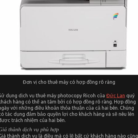
Đơn vị cho thuê máy có hợp đồng rõ ràng
Sử dụng dịch vụ thuê máy photocopy Ricoh của
Đức Lan
quý
khách hàng có thể an tâm bởi có hợp đồng rõ ràng. Hợp đồng
ngày với những điều khoản thỏa thuận của cả hai bên. Chúng
có tác dụng đảm bảo quyền lợi cho khách hàng và sẽ nêu lên
được trách nhiệm của hai bên.
Giá thành dịch vụ phù hợp
Giá thành dịch vụ là điều mà có lẽ bất cứ khách hàng nào cũng