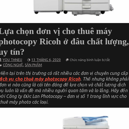
Lựa chọn đơn vị cho thuê máy
photocopy Ricoh ở đâu chất lượng,
uy tín?
ở
YOU THNEU
13 THÁNG 6, 2020
Chức năng bình luận bị tắt
Lựa
,
CÔNG NGHỆ
SẢN PHẨM
chọn
đơn
Hiện tại trên thị trường có rất nhiều các đơn vị chuyên cung cấp
vị
dịch vụ cho thuê máy photocopy Ricoh
. Thế nhưng không phải
cho
thuê
đơn vị nào cũng là cái tên đáng để lựa chọn và chất lượng dịch
máy
vụ luôn là vấn đề mà nhiều người quan tâm và lo lắng. Hãy đến
photocopy
Ricoh
với Công ty Đức Lan Photocopy – đơn vị số 1 trong lĩnh vực cho
ở
thuê máy photo các loại.
đâu
chất
lượng,
uy
tín?