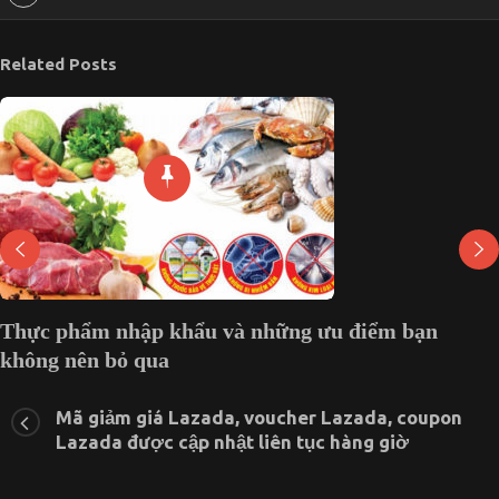
Related Posts
Thực phẩm nhập khẩu và những ưu điểm bạn
không nên bỏ qua
ở
13 Tháng 7, 2020
Chức năng bình luận bị tắt
Thực
Mã giảm giá Lazada, voucher Lazada, coupon
phẩm
Lazada được cập nhật liên tục hàng giờ
nhập
khẩu
và