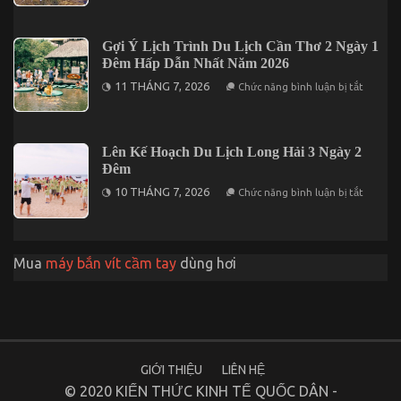
2
Những
Ngày
Địa
1
Điểm
Gợi Ý Lịch Trình Du Lịch Cần Thơ 2 Ngày 1
Đêm
Lưu
Đêm Hấp Dẫn Nhất Năm 2026
Trú
Khi
ở
11 THÁNG 7, 2026
Chức năng bình luận bị tắt
Đến
Gợi
Du
Ý
Lịch
Lịch
Đảo
Trình
Phú
Du
Lên Kế Hoạch Du Lịch Long Hải 3 Ngày 2
Quý
Lịch
Đêm
Cần
Thơ
ở
10 THÁNG 7, 2026
Chức năng bình luận bị tắt
2
Lên
Ngày
Kế
1
Hoạch
Đêm
Du
Hấp
Lịch
Dẫn
Mua
máy bắn vít cầm tay
dùng hơi
Long
Nhất
Hải
Năm
3
2026
Ngày
2
Đêm
GIỚI THIỆU
LIÊN HỆ
© 2020 KIẾN THỨC KINH TẾ QUỐC DÂN -