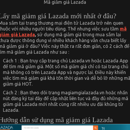
Mã giảm giá Lazada
Lấy mã giảm giá Lazada mới nhất ở đâu?
Mua sắm tại trang thương mại điện tử Lazada trở nên quen
thuộc với nhiều người tiêu dùng. Thế nhưng việc sưu tầm
mã
giảm giá Lazada
,
sử dụng mã giảm giá trong mua sắm lại
chưa được thông dụng vì nhiều khách hàng vẫn chưa biết lấy
mã giảm giá ở đâu? Việc này thật ra rất đơn giản, có 2 cách để
tìm mã giảm giá Lazada như sau :
Cách 1 : Bạn truy cập trang chủ Lazada.vn hoặc Lazada App
để tìm mã giảm giá. Một số mã giảm giá chỉ có tại trang chủ
mà không có trên Lazada App và ngược lại. Điều này khiến
việc tìm mã giảm giá khá tốn thời gian và dễ bỏ lỡ những m
giảm giá HOT.
Cách 2 : Bạn theo dõi trang magiamgialazada.vn hoặc nhấn
nút đăng ký tại đây để cập nhật liên tục và đầy đủ những mã
giảm giá Lazada mới nhất cùng rất nhiều ưu đãi khủng từ
Lazada.
Hướng dẫn sử dụng mã giảm giá Lazada