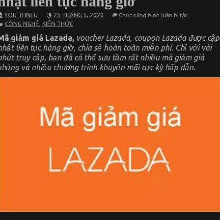
nhật liên tục hàng giờ
ở
YOU THNEU
25 THÁNG 5, 2020
Chức năng bình luận bị tắt
Mã
,
CÔNG NGHỆ
KIẾN THỨC
giảm
giá
Mã giảm giá Lazada,
voucher Lazada, coupon Lazada được cập
Lazada, vou
nhật liên tục hàng giờ, chia sẻ hoàn toàn miễn phí. Chỉ với vài
Lazada,
coupon
phút truy cập, bạn đã có thể sưu tầm rất nhiều mã giảm giá
Lazada
khủng và nhiều chương trình khuyến mãi cực kỳ hấp dẫn.
được
cập
nhật
liên
tục
hàng
giờ