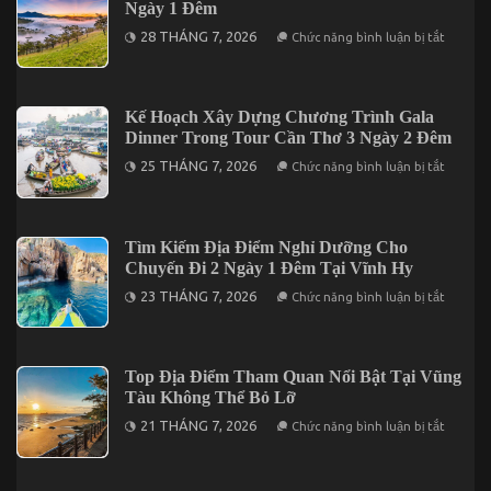
Đi
Ngày 1 Đêm
Ấn
Lần
Miền
ở
Đầu
28 THÁNG 7, 2026
Chức năng bình luận bị tắt
Tây
Địa
Khi
Điểm
Du
Lưu
Lịch
Trú
Tại
Phù
Kế Hoạch Xây Dựng Chương Trình Gala
Cần
Hợp
Thơ
Dinner Trong Tour Cần Thơ 3 Ngày 2 Đêm
Khi
Đi
ở
25 THÁNG 7, 2026
Chức năng bình luận bị tắt
Đà
Kế
Lạt
Hoạch
2
Xây
Ngày
Dựng
1
Chương
Tìm Kiếm Địa Điểm Nghỉ Dưỡng Cho
Đêm
Trình
Chuyến Đi 2 Ngày 1 Đêm Tại Vĩnh Hy
Gala
Dinner
ở
23 THÁNG 7, 2026
Chức năng bình luận bị tắt
Trong
Tìm
Tour
Kiếm
Cần
Địa
Thơ
Điểm
3
Nghỉ
Top Địa Điểm Tham Quan Nổi Bật Tại Vũng
Ngày
Dưỡng
2
Tàu Không Thể Bỏ Lỡ
Cho
Đêm
Chuyến
ở
21 THÁNG 7, 2026
Chức năng bình luận bị tắt
Đi
Top
2
Địa
Ngày
Điểm
1
Tham
Đêm