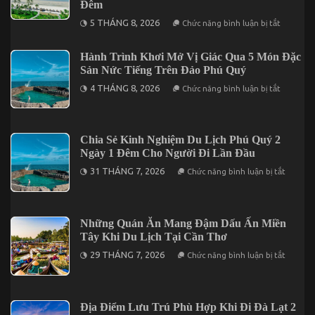
Đêm
ở
5 THÁNG 8, 2026
Chức năng bình luận bị tắt
Tối
Ưu
Hành
Hành Trình Khơi Mở Vị Giác Qua 5 Món Đặc
Trình
Sản Nức Tiếng Trên Đảo Phú Quý
Với
5
ở
4 THÁNG 8, 2026
Điểm
Chức năng bình luận bị tắt
Hành
Đến
Trình
Đáng
Khơi
Kết
Mở
Hợp
Vị
Trong
Chia Sẻ Kinh Nghiệm Du Lịch Phú Quý 2
Giác
Chuyến
Ngày 1 Đêm Cho Người Đi Lần Đầu
Qua
Mũi
5
Né
ở
31 THÁNG 7, 2026
Chức năng bình luận bị tắt
Món
3
Chia
Đặc
Ngày
Sẻ
Sản
2
Kinh
Nức
Đêm
Nghiệm
Tiếng
Du
Những Quán Ăn Mang Đậm Dấu Ấn Miền
Trên
Lịch
Đảo
Tây Khi Du Lịch Tại Cần Thơ
Phú
Phú
Quý
ở
Quý
29 THÁNG 7, 2026
Chức năng bình luận bị tắt
2
Những
Ngày
Quán
1
Ăn
Đêm
Mang
Cho
Đậm
Địa Điểm Lưu Trú Phù Hợp Khi Đi Đà Lạt 2
Người
Dấu