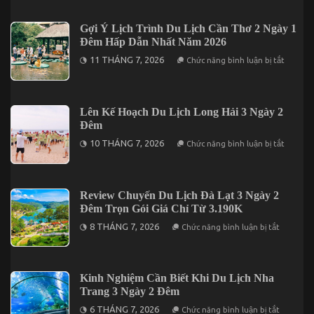
Những
Ngày
Địa
1
Điểm
Gợi Ý Lịch Trình Du Lịch Cần Thơ 2 Ngày 1
Đêm
Lưu
Đêm Hấp Dẫn Nhất Năm 2026
Trú
Khi
ở
11 THÁNG 7, 2026
Chức năng bình luận bị tắt
Đến
Gợi
Du
Ý
Lịch
Lịch
Đảo
Trình
Phú
Du
Lên Kế Hoạch Du Lịch Long Hải 3 Ngày 2
Quý
Lịch
Đêm
Cần
Thơ
ở
10 THÁNG 7, 2026
Chức năng bình luận bị tắt
2
Lên
Ngày
Kế
1
Hoạch
Đêm
Du
Hấp
Lịch
Review Chuyến Du Lịch Đà Lạt 3 Ngày 2
Dẫn
Long
Nhất
Đêm Trọn Gói Giá Chỉ Từ 3.190K
Hải
Năm
3
ở
2026
8 THÁNG 7, 2026
Chức năng bình luận bị tắt
Ngày
Review
2
Chuyến
Đêm
Du
Lịch
Đà
Kinh Nghiệm Cần Biết Khi Du Lịch Nha
Lạt
Trang 3 Ngày 2 Đêm
3
Ngày
ở
6 THÁNG 7, 2026
Chức năng bình luận bị tắt
2