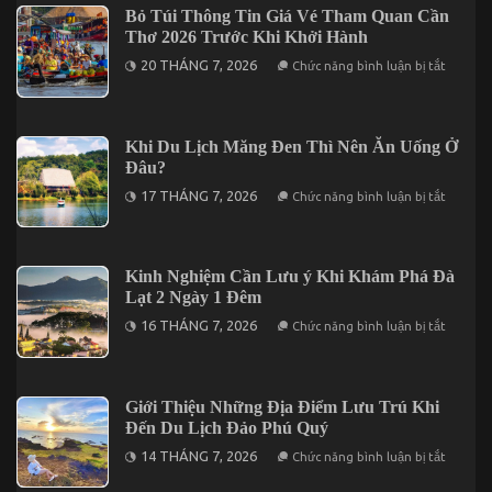
Quan
Bỏ Túi Thông Tin Giá Vé Tham Quan Cần
Tại
Nổi
Vĩnh
Thơ 2026 Trước Khi Khởi Hành
Bật
Hy
Tại
ở
20 THÁNG 7, 2026
Chức năng bình luận bị tắt
Vũng
Bỏ
Tàu
Túi
Không
Thông
Thể
Tin
Bỏ
Giá
Khi Du Lịch Măng Đen Thì Nên Ăn Uống Ở
Lỡ
Vé
Đâu?
Tham
Quan
ở
17 THÁNG 7, 2026
Chức năng bình luận bị tắt
Cần
Khi
Thơ
Du
2026
Lịch
Trước
Măng
Khi
Đen
Kinh Nghiệm Cần Lưu ý Khi Khám Phá Đà
Khởi
Thì
Hành
Lạt 2 Ngày 1 Đêm
Nên
Ăn
ở
16 THÁNG 7, 2026
Chức năng bình luận bị tắt
Uống
Kinh
Ở
Nghiệm
Đâu?
Cần
Lưu
ý
Giới Thiệu Những Địa Điểm Lưu Trú Khi
Khi
Đến Du Lịch Đảo Phú Quý
Khám
Phá
ở
14 THÁNG 7, 2026
Chức năng bình luận bị tắt
Đà
Giới
Lạt
Thiệu
2