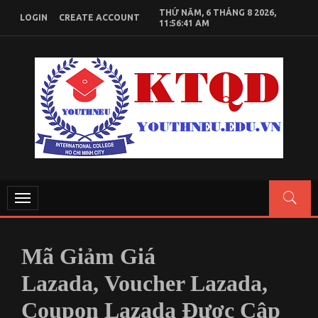
Skip
THỨ NĂM, 6 THÁNG 8 2026,
LOGIN
CREATE ACCOUNT
to
11:56:41 AM
content
KIẾN THỨC KINH TẾ QUỐC DÂN
Chia sẻ kiến thức, tài liệu học tập Kinh Tế Quốc Dân
Toggle
navigation
Mã Giảm Giá
Lazada, Voucher Lazada,
Coupon Lazada Được Cập