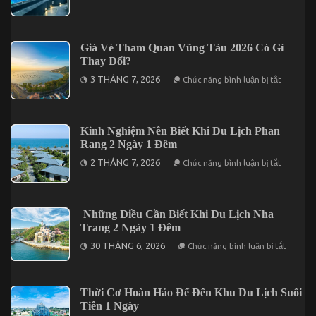
Kinh
Đêm
Nghiệm
Trọn
Cần
Gói
Biết
Giá
Khi
Giá Vé Tham Quan Vũng Tàu 2026 Có Gì
Chỉ
Du
Từ
Thay Đổi?
Lịch
3.190K
Nha
ở
3 THÁNG 7, 2026
Chức năng bình luận bị tắt
Trang
Giá
3
Vé
Ngày
Tham
2
Quan
Đêm
Vũng
Kinh Nghiệm Nên Biết Khi Du Lịch Phan
Tàu
Rang 2 Ngày 1 Đêm
2026
Có
ở
2 THÁNG 7, 2026
Chức năng bình luận bị tắt
Gì
Kinh
Thay
Nghiệm
Đổi?
Nên
Biết
Khi
Những Điều Cần Biết Khi Du Lịch Nha
Du
Trang 2 Ngày 1 Đêm
Lịch
Phan
ở
30 THÁNG 6, 2026
Chức năng bình luận bị tắt
Rang
Những
2
Điều
Ngày
Cần
1
Biết
Đêm
Thời Cơ Hoàn Hảo Để Đến Khu Du Lịch Suối
Khi
Du
Tiên 1 Ngày
Lịch