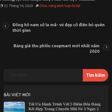
ở
22 Tháng 10, 2020
Chức năng bình luận bị tắt
Những
lợi
ích
nhận
Đồng hồ nam số la mã- vẻ đẹp cổ điên bỏ quên
được
thời gian
khi
du
học
Bảng giá thu phiếu coopmart mới nhất năm
Canada
2020
BÀI VIẾT MỚI
Tối Ưu Hành Trình Với 5 Điểm Đến Đáng
Kết Hợp Trong Chuyến Mũi Né 3 Ngày 2