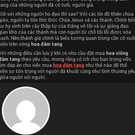
tang của những người đã có tuổi, người già.
Đối với những người họ đạo thì sao? Với các tín đồ thiên chúa
giáo, người ta tôn thờ Đức Chúa Jesus và các thánh. Chính bở
sự hy sinh trên cây thập tự của Đấng vô tội và sự giảng đạo
gian khó của các thánh mà con người từ chỗ tội lỗi được xóa
sạch. Nên,thánh giá chính là biểu tượng quan trọng cần có xuấ
hiện trên vòng
hoa đám tang
Với những điều cần lưu ý khi có nhu cầu đặt mua
hoa viếng
đám tang
theo yêu cầu, mong rằng có ích cho bạn trong việc
tìm đáp án cho việc mua
hoa đám tang
như thế nào để thể
hiện sự tôn trọng với người đã khuất cũng như tình thương yê
giữa người với người.