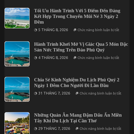
Quý
Nên
Tối Ưu Hành Trình Với 5 Điểm Đến Đáng
Đi
Kết Hợp Trong Chuyến Mũi Né 3 Ngày 2
Thời
Điểm
Đêm
Nào
ở
Trong
5 THÁNG 8, 2026
Chức năng bình luận bị tắt
Tối
Năm?
Ưu
Hành
Hành Trình Khơi Mở Vị Giác Qua 5 Món Đặc
Trình
Sản Nức Tiếng Trên Đảo Phú Quý
Với
5
ở
4 THÁNG 8, 2026
Điểm
Chức năng bình luận bị tắt
Hành
Đến
Trình
Đáng
Khơi
Kết
Mở
Hợp
Vị
Trong
Chia Sẻ Kinh Nghiệm Du Lịch Phú Quý 2
Giác
Chuyến
Ngày 1 Đêm Cho Người Đi Lần Đầu
Qua
Mũi
5
Né
ở
31 THÁNG 7, 2026
Chức năng bình luận bị tắt
Món
3
Chia
Đặc
Ngày
Sẻ
Sản
2
Kinh
Nức
Đêm
Nghiệm
Tiếng
Du
Những Quán Ăn Mang Đậm Dấu Ấn Miền
Trên
Lịch
Đảo
Tây Khi Du Lịch Tại Cần Thơ
Phú
Phú
Quý
ở
Quý
29 THÁNG 7, 2026
Chức năng bình luận bị tắt
2
Những
Ngày