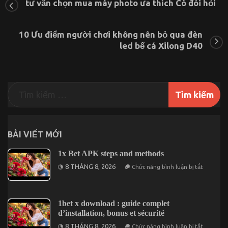
tư vấn chọn mua máy photo ưa thích Có đòi hỏi
ứng
dụng
tải
video
10 Ưu điểm người chơi không nên bỏ qua đèn
TikTok
led bể cá Xilong D40
không
dính
logo
bạn
cần
biết
BÀI VIẾT MỚI
1x Bet APK steps and methods
ở
8 THÁNG 8, 2026
Chức năng bình luận bị tắt
1x
Bet
APK
steps
and
1bet x download : guide complet
methods
d’installation, bonus et sécurité
ở
8 THÁNG 8, 2026
Chức năng bình luận bị tắt