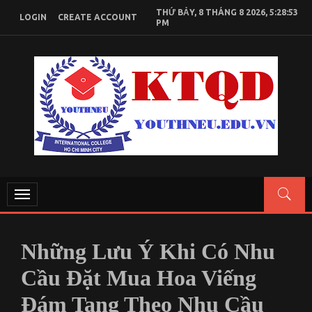
Skip
THỨ BẢY, 8 THÁNG 8 2026, 5:28:53
LOGIN
CREATE ACCOUNT
to
PM
content
KIẾN THỨC KINH TẾ QUỐC DÂN
Chia sẻ kiến thức, tài liệu học tập Kinh Tế Quốc Dân
Toggle
navigation
Những Lưu Ý Khi Có Nhu
Cầu Đặt Mua Hoa Viếng
Đám Tang Theo Nhu Cầu