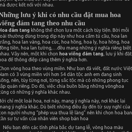
mà được kết nối với nhau.
Những lưu ý khi có nhu cầu đặt mua hoa
viếng đám tang theo nhu cầu
Hoa đám tang
không thể chọn lựa một cách tùy tiện. Bời mỗi
loài thường dùng trong dịp này như hoa cẩm tú cầu, hoa lan
trắng, hoa lan vàng, hoa cúc, hoa hồng, hoa ly, hoa hồng, hoa
đồng tiền, hoa lan tường,…đều mang những ý nghĩa riêng biệt
nhau. Vậy nên, một khi chọn
hoa viếng đám tang
, lưu ý khi đặt
hoa để thông điệp càng thêm ý nghĩa hơn.
Chọn vòng hoa theo vùng miền. Như bạn đã viết, đất nước Việ
Nam có 3 vùng miền với hơn 54 dân tộc anh em đang sinh
sống, nên, tùy từng nơi, từng sắc tộc mà có những phong tục
tập quán riêng. Do đó, việc chia buồn bằng những vònghoa
cũng có những ý nghĩa khác nhau.
Bởi chỉ một loài hoa, nơi này, mang ý nghĩa này, nơi khác lại
mang ý nghĩa khác. Dù biết những điều ấy đến từ suy nghĩ của
con người nhưng “phép vua thua lệ làng” nên khi chọn hoa bạn
cần sự tư vấn của nhân viên shop bán hoa
Nếu bạn đến các tỉnh phía bắc dự tang lễ, vòng hoa màu