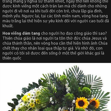
trắng mang ý nghĩa sự thanh khiết, ngây thơ nên không thể
được kính viếng một cách tràn lan mà chỉ dành cho những
người đi về nơi xa khi tuổi đời còn trẻ, chưa lập gia đình,
mệnh yểu. Ngược lại, tại các tỉnh miền nam, vòng hoa tang
màu trắng lại thể hiện sự yêu kính đối với người cao tuổi đã
khuất.
Hoa viếng đám tang
cho người họ đạo công giáo thì sao?
Thiên chúa giáo là nơi người ta tôn thờ đức chúa Jesus và
chúa thánh thần, nên vòng hoa cần thể hiện hình ảnh Chúa
chết thay cho nhân loại qua thập tự giá. Và nhờ đó, con
người có tôi sẽ được đến sống ở một thế giới khác gọi là
thiên quốc