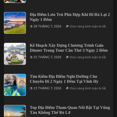
Quán
1
Ăn
Đêm
Mang
Cho
Đậm
Địa Điểm Lưu Trú Phù Hợp Khi Đi Đà Lạt 2
Người
Dấu
Đi
Ngày 1 Đêm
Ấn
Lần
Miền
ở
Đầu
28 THÁNG 7, 2026
Chức năng bình luận bị tắt
Tây
Địa
Khi
Điểm
Du
Lưu
Lịch
Trú
Tại
Phù
Kế Hoạch Xây Dựng Chương Trình Gala
Cần
Hợp
Thơ
Dinner Trong Tour Cần Thơ 3 Ngày 2 Đêm
Khi
Đi
ở
25 THÁNG 7, 2026
Chức năng bình luận bị tắt
Đà
Kế
Lạt
Hoạch
2
Xây
Ngày
Dựng
1
Chương
Tìm Kiếm Địa Điểm Nghỉ Dưỡng Cho
Đêm
Trình
Chuyến Đi 2 Ngày 1 Đêm Tại Vĩnh Hy
Gala
Dinner
ở
23 THÁNG 7, 2026
Chức năng bình luận bị tắt
Trong
Tìm
Tour
Kiếm
Cần
Địa
Thơ
Điểm
3
Nghỉ
Top Địa Điểm Tham Quan Nổi Bật Tại Vũng
Ngày
Dưỡng
2
Tàu Không Thể Bỏ Lỡ
Cho
Đêm
Chuyến