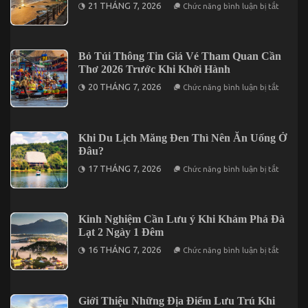
ở
21 THÁNG 7, 2026
Chức năng bình luận bị tắt
Đi
Top
2
Địa
Ngày
Điểm
1
Tham
Đêm
Quan
Bỏ Túi Thông Tin Giá Vé Tham Quan Cần
Tại
Nổi
Vĩnh
Thơ 2026 Trước Khi Khởi Hành
Bật
Hy
Tại
ở
20 THÁNG 7, 2026
Chức năng bình luận bị tắt
Vũng
Bỏ
Tàu
Túi
Không
Thông
Thể
Tin
Bỏ
Giá
Khi Du Lịch Măng Đen Thì Nên Ăn Uống Ở
Lỡ
Vé
Đâu?
Tham
Quan
ở
17 THÁNG 7, 2026
Chức năng bình luận bị tắt
Cần
Khi
Thơ
Du
2026
Lịch
Trước
Măng
Khi
Đen
Kinh Nghiệm Cần Lưu ý Khi Khám Phá Đà
Khởi
Thì
Hành
Lạt 2 Ngày 1 Đêm
Nên
Ăn
ở
16 THÁNG 7, 2026
Chức năng bình luận bị tắt
Uống
Kinh
Ở
Nghiệm
Đâu?
Cần
Lưu
ý
Giới Thiệu Những Địa Điểm Lưu Trú Khi
Khi