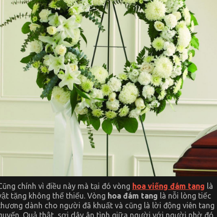
Cũng chính vì điều này mà tại đó vòng
hoa viếng đám tang
là
vật tặng không thể thiếu. Vòng
hoa đám tang
là nỗi lòng tiếc
thương dành cho người đã khuất và cũng là lời động viên tang
quyến. Quả thật, sợi dây ân tình giữa người với người nhờ đó