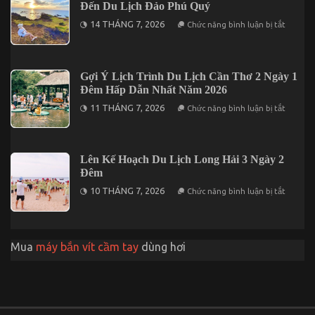
Đến Du Lịch Đảo Phú Quý
Khám
Phá
ở
14 THÁNG 7, 2026
Chức năng bình luận bị tắt
Đà
Giới
Lạt
Thiệu
2
Những
Ngày
Địa
1
Điểm
Gợi Ý Lịch Trình Du Lịch Cần Thơ 2 Ngày 1
Đêm
Lưu
Đêm Hấp Dẫn Nhất Năm 2026
Trú
Khi
ở
11 THÁNG 7, 2026
Chức năng bình luận bị tắt
Đến
Gợi
Du
Ý
Lịch
Lịch
Đảo
Trình
Phú
Du
Lên Kế Hoạch Du Lịch Long Hải 3 Ngày 2
Quý
Lịch
Đêm
Cần
Thơ
ở
10 THÁNG 7, 2026
Chức năng bình luận bị tắt
2
Lên
Ngày
Kế
1
Hoạch
Đêm
Du
Hấp
Lịch
Dẫn
Mua
máy bắn vít cầm tay
dùng hơi
Long
Nhất
Hải
Năm
3
2026
Ngày
2
Đêm