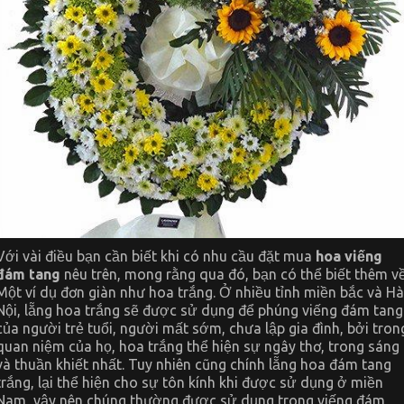
Với vài điều bạn cần biết khi có nhu cầu đặt mua
hoa viếng
đám tang
nêu trên, mong rằng qua đó, bạn có thể biết thêm v
Một ví dụ đơn giàn như hoa trắng. Ở nhiều tỉnh miền bắc và Hà
Nội, lẵng hoa trắng sẽ được sử dụng để phúng viếng đám tang
của người trẻ tuổi, người mất sớm, chưa lập gia đình, bởi tron
quan niệm của họ, hoa trắng thể hiện sự ngây thơ, trong sáng
và thuần khiết nhất. Tuy nhiên cũng chính lẵng hoa đám tang
trắng, lại thể hiện cho sự tôn kính khi được sử dụng ở miền
Nam, vậy nên chúng thường được sử dụng trong viếng đám