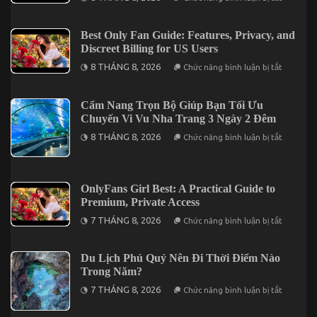
1bet
x
downloa
:
Best Only Fan Guide: Features, Privacy, and
guide
Discreet Billing for US Users
complet
d’installa
ở
8 THÁNG 8, 2026
Chức năng bình luận bị tắt
bonus
Best
et
Only
sécurité
Fan
Guide:
Cẩm Nang Trọn Bộ Giúp Bạn Tối Ưu
Features,
Chuyến Vi Vu Nha Trang 3 Ngày 2 Đêm
Privacy,
and
ở
8 THÁNG 8, 2026
Chức năng bình luận bị tắt
Discreet
Cẩm
Billing
Nang
for
Trọn
US
Bộ
Users
Giúp
OnlyFans Girl Best: A Practical Guide to
Bạn
Premium, Private Access
Tối
Ưu
ở
7 THÁNG 8, 2026
Chức năng bình luận bị tắt
Chuyến
OnlyFans
Vi
Girl
Vu
Best:
Nha
A
Du Lịch Phú Quý Nên Đi Thời Điểm Nào
Trang
Practical
Trong Năm?
3
Guide
Ngày
to
ở
7 THÁNG 8, 2026
Chức năng bình luận bị tắt
2
Premium,
Du
Đêm
Private
Lịch
Access
Phú