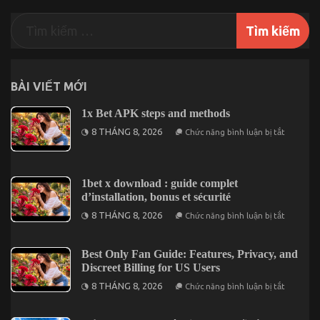
Anh
1
kèm
1
online
BÀI VIẾT MỚI
1x Bet APK steps and methods
ở
8 THÁNG 8, 2026
Chức năng bình luận bị tắt
1x
Bet
APK
steps
and
1bet x download : guide complet
methods
d’installation, bonus et sécurité
ở
8 THÁNG 8, 2026
Chức năng bình luận bị tắt
1bet
x
downloa
:
Best Only Fan Guide: Features, Privacy, and
guide
Discreet Billing for US Users
complet
d’installa
ở
8 THÁNG 8, 2026
Chức năng bình luận bị tắt
bonus
Best
et
Only
sécurité
Fan