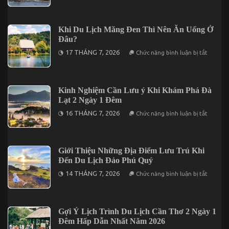
Túi
Không
Thông
Thể
Tin
Bỏ
Giá
Khi Du Lịch Măng Đen Thì Nên Ăn Uống Ở
Lỡ
Vé
Đâu?
Tham
Quan
ở
17 THÁNG 7, 2026
Chức năng bình luận bị tắt
Cần
Khi
Thơ
Du
2026
Lịch
Trước
Măng
Khi
Đen
Kinh Nghiệm Cần Lưu ý Khi Khám Phá Đà
Khởi
Thì
Hành
Lạt 2 Ngày 1 Đêm
Nên
Ăn
ở
16 THÁNG 7, 2026
Chức năng bình luận bị tắt
Uống
Kinh
Ở
Nghiệm
Đâu?
Cần
Lưu
ý
Giới Thiệu Những Địa Điểm Lưu Trú Khi
Khi
Đến Du Lịch Đảo Phú Quý
Khám
Phá
ở
14 THÁNG 7, 2026
Chức năng bình luận bị tắt
Đà
Giới
Lạt
Thiệu
2
Những
Ngày
Địa
1
Điểm
Gợi Ý Lịch Trình Du Lịch Cần Thơ 2 Ngày 1
Đêm
Lưu
Đêm Hấp Dẫn Nhất Năm 2026
Trú
Khi