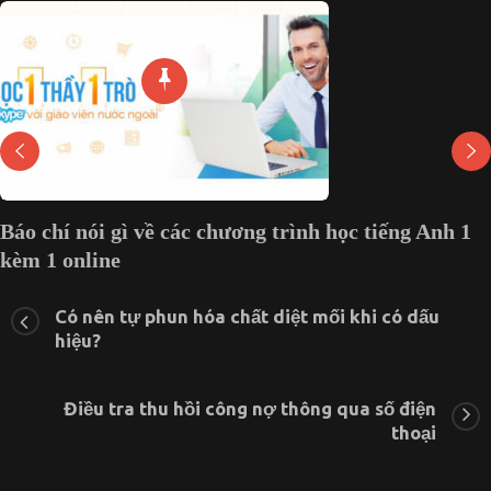
Báo chí nói gì về các chương trình học tiếng Anh 1
kèm 1 online
ở
15 Tháng 4, 2020
Chức năng bình luận bị tắt
Báo
Có nên tự phun hóa chất diệt mối khi có dấu
chí
hiệu?
nói
gì
về
Điều tra thu hồi công nợ thông qua số điện
các
chương
thoại
trình
học
tiếng