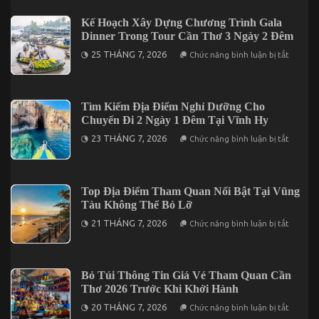
Lịch
Trú
Tại
Phù
Kế Hoạch Xây Dựng Chương Trình Gala
Cần
Hợp
Thơ
Dinner Trong Tour Cần Thơ 3 Ngày 2 Đêm
Khi
Đi
ở
25 THÁNG 7, 2026
Chức năng bình luận bị tắt
Đà
Kế
Lạt
Hoạch
2
Xây
Ngày
Dựng
1
Chương
Tìm Kiếm Địa Điểm Nghỉ Dưỡng Cho
Đêm
Trình
Chuyến Đi 2 Ngày 1 Đêm Tại Vĩnh Hy
Gala
Dinner
ở
23 THÁNG 7, 2026
Chức năng bình luận bị tắt
Trong
Tìm
Tour
Kiếm
Cần
Địa
Thơ
Điểm
3
Nghỉ
Top Địa Điểm Tham Quan Nổi Bật Tại Vũng
Ngày
Dưỡng
2
Tàu Không Thể Bỏ Lỡ
Cho
Đêm
Chuyến
ở
21 THÁNG 7, 2026
Chức năng bình luận bị tắt
Đi
Top
2
Địa
Ngày
Điểm
1
Tham
Đêm
Quan
Bỏ Túi Thông Tin Giá Vé Tham Quan Cần
Tại
Nổi
Vĩnh
Thơ 2026 Trước Khi Khởi Hành
Bật
Hy
Tại
ở
20 THÁNG 7, 2026
Chức năng bình luận bị tắt
Vũng
Bỏ
Tàu