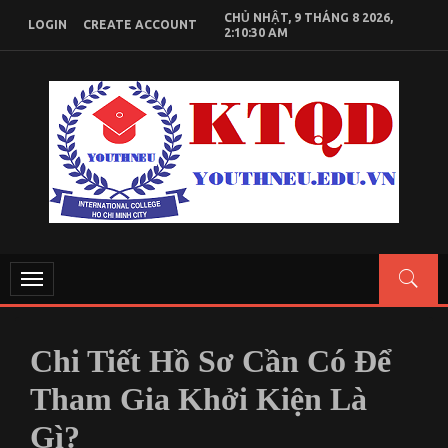
Skip
CHỦ NHẬT, 9 THÁNG 8 2026,
LOGIN
CREATE ACCOUNT
to
2:10:30 AM
content
KIẾN THỨC KINH TẾ QUỐC DÂN
Chia sẻ kiến thức, tài liệu học tập Kinh Tế Quốc Dân
Toggle
navigation
Chi Tiết Hồ Sơ Cần Có Để
Tham Gia Khởi Kiện Là
Gì?