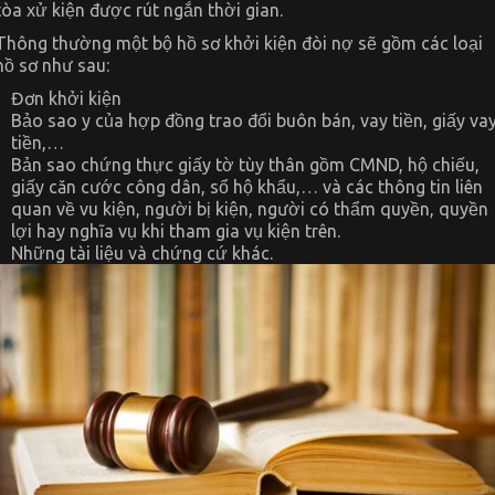
tòa xử kiện được rút ngắn thời gian.
Thông thường một bộ hồ sơ khởi kiện đòi nợ sẽ gồm các loại
hồ sơ như sau:
Đơn khởi kiện
Bảo sao y của hợp đồng trao đổi buôn bán, vay tiền, giấy va
tiền,…
Bản sao chứng thực giấy tờ tùy thân gồm CMND, hộ chiếu,
giấy căn cước công dân, sổ hộ khẩu,… và các thông tin liên
quan về vu kiện, người bị kiện, người có thẩm quyền, quyền
lợi hay nghĩa vụ khi tham gia vụ kiện trên.
Những tài liệu và chứng cứ khác.