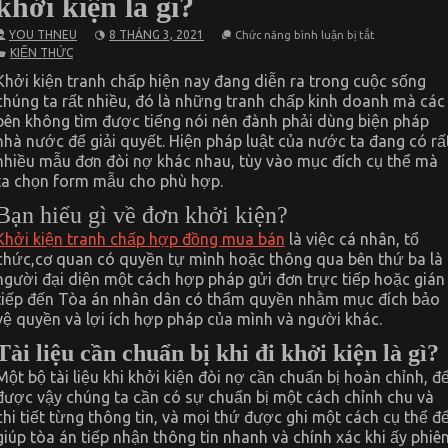
khởi kiện là gì?
ở
YOU THNEU
8 THÁNG 3, 2021
Chức năng bình luận bị tắt
Chi
KIẾN THỨC
tiết
hồ
Khởi kiện tranh chấp hiện nay đang diễn ra trong cuộc sống
sơ
chúng ta rất nhiều, đó là những tranh chấp kinh doanh mà các
cần
có
bên không tìm được tiếng nói nên đành phải dùng biện pháp
để
nhà nước để giải quyết. Hiện pháp luật của nước ta đang có rấ
tham
gia
nhiều mẫu đơn đòi nợ khác nhau, tùy vào mục đích cụ thể mà
khởi
ta chọn form mẫu cho phù hợp.
kiện
là
Bạn hiểu gì về đơn khởi kiện?
gì?
Khởi kiện tranh chấp hợp đồng mua bán
là việc cá nhân, tổ
chức,cơ quan có quyền tự mình hoặc thông qua bên thứ ba là
người đại diện một cách hợp pháp gửi đơn trực tiếp hoặc gián
tiếp đến Tòa án nhân dân có thẩm quyền nhằm mục đích bảo
vệ quyền và lợi ích hợp pháp của mình và người khác.
Tài liệu cần chuẩn bị khi đi khởi kiện là gì?
Một bộ tài liệu khi khởi kiện đòi nợ cần chuẩn bị hoàn chỉnh, đ
được vậy chúng ta cần có sự chuẩn bị một cách chỉnh chu và
chi tiết từng thông tin, và mọi thứ được ghi một cách cụ thể đ
giúp tòa án tiếp nhận thông tin nhanh và chính xác khi ấy phiê