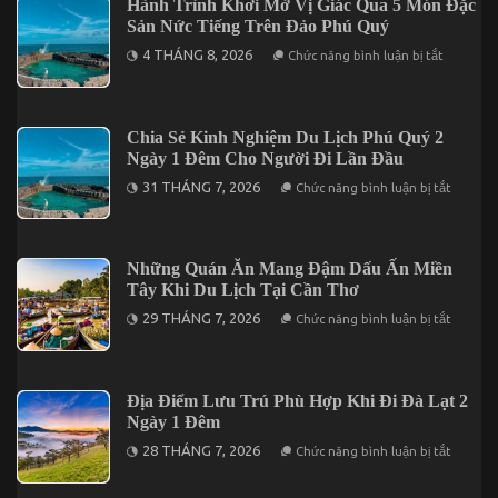
Hành Trình Khơi Mở Vị Giác Qua 5 Món Đặc
Trình
Sản Nức Tiếng Trên Đảo Phú Quý
Với
5
ở
4 THÁNG 8, 2026
Điểm
Chức năng bình luận bị tắt
Hành
Đến
Trình
Đáng
Khơi
Kết
Mở
Hợp
Vị
Trong
Chia Sẻ Kinh Nghiệm Du Lịch Phú Quý 2
Giác
Chuyến
Ngày 1 Đêm Cho Người Đi Lần Đầu
Qua
Mũi
5
Né
ở
31 THÁNG 7, 2026
Chức năng bình luận bị tắt
Món
3
Chia
Đặc
Ngày
Sẻ
Sản
2
Kinh
Nức
Đêm
Nghiệm
Tiếng
Du
Những Quán Ăn Mang Đậm Dấu Ấn Miền
Trên
Lịch
Đảo
Tây Khi Du Lịch Tại Cần Thơ
Phú
Phú
Quý
ở
Quý
29 THÁNG 7, 2026
Chức năng bình luận bị tắt
2
Những
Ngày
Quán
1
Ăn
Đêm
Mang
Cho
Đậm
Địa Điểm Lưu Trú Phù Hợp Khi Đi Đà Lạt 2
Người
Dấu
Đi
Ngày 1 Đêm
Ấn
Lần
Miền
ở
Đầu
28 THÁNG 7, 2026
Chức năng bình luận bị tắt
Tây
Địa
Khi
Điểm
Du
Lưu