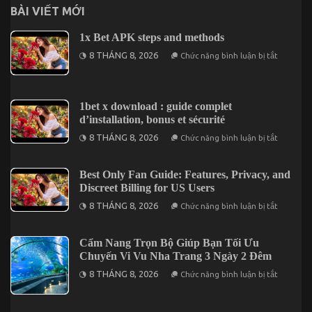
BÀI VIẾT MỚI
1x Bet APK steps and methods
ở
8 THÁNG 8, 2026
Chức năng bình luận bị tắt
1x
Bet
APK
steps
and
1bet x download : guide complet
methods
d’installation, bonus et sécurité
ở
8 THÁNG 8, 2026
Chức năng bình luận bị tắt
1bet
x
downloa
:
Best Only Fan Guide: Features, Privacy, and
guide
Discreet Billing for US Users
complet
d’installa
ở
8 THÁNG 8, 2026
Chức năng bình luận bị tắt
bonus
Best
et
Only
sécurité
Fan
Guide:
Cẩm Nang Trọn Bộ Giúp Bạn Tối Ưu
Features,
Chuyến Vi Vu Nha Trang 3 Ngày 2 Đêm
Privacy,
and
ở
8 THÁNG 8, 2026
Chức năng bình luận bị tắt
Discreet
Cẩm
Billing
Nang
for
Trọn
US
Bộ