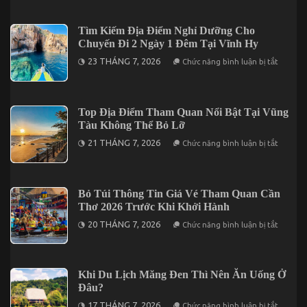
2
Xây
Ngày
Dựng
1
Chương
Tìm Kiếm Địa Điểm Nghỉ Dưỡng Cho
Đêm
Trình
Chuyến Đi 2 Ngày 1 Đêm Tại Vĩnh Hy
Gala
Dinner
ở
23 THÁNG 7, 2026
Chức năng bình luận bị tắt
Trong
Tìm
Tour
Kiếm
Cần
Địa
Thơ
Điểm
3
Nghỉ
Top Địa Điểm Tham Quan Nổi Bật Tại Vũng
Ngày
Dưỡng
2
Tàu Không Thể Bỏ Lỡ
Cho
Đêm
Chuyến
ở
21 THÁNG 7, 2026
Chức năng bình luận bị tắt
Đi
Top
2
Địa
Ngày
Điểm
1
Tham
Đêm
Quan
Bỏ Túi Thông Tin Giá Vé Tham Quan Cần
Tại
Nổi
Vĩnh
Thơ 2026 Trước Khi Khởi Hành
Bật
Hy
Tại
ở
20 THÁNG 7, 2026
Chức năng bình luận bị tắt
Vũng
Bỏ
Tàu
Túi
Không
Thông
Thể
Tin
Bỏ
Giá
Khi Du Lịch Măng Đen Thì Nên Ăn Uống Ở
Lỡ
Vé
Đâu?
Tham
Quan
ở
17 THÁNG 7, 2026
Chức năng bình luận bị tắt
Cần