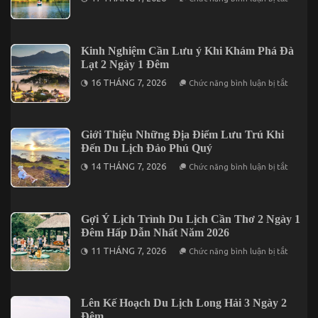
Khi
Thơ
Du
2026
Lịch
Trước
Măng
Khi
Đen
Kinh Nghiệm Cần Lưu ý Khi Khám Phá Đà
Khởi
Thì
Hành
Lạt 2 Ngày 1 Đêm
Nên
Ăn
ở
16 THÁNG 7, 2026
Chức năng bình luận bị tắt
Uống
Kinh
Ở
Nghiệm
Đâu?
Cần
Lưu
ý
Giới Thiệu Những Địa Điểm Lưu Trú Khi
Khi
Đến Du Lịch Đảo Phú Quý
Khám
Phá
ở
14 THÁNG 7, 2026
Chức năng bình luận bị tắt
Đà
Giới
Lạt
Thiệu
2
Những
Ngày
Địa
1
Điểm
Gợi Ý Lịch Trình Du Lịch Cần Thơ 2 Ngày 1
Đêm
Lưu
Đêm Hấp Dẫn Nhất Năm 2026
Trú
Khi
ở
11 THÁNG 7, 2026
Chức năng bình luận bị tắt
Đến
Gợi
Du
Ý
Lịch
Lịch
Đảo
Trình
Phú
Du
Lên Kế Hoạch Du Lịch Long Hải 3 Ngày 2
Quý
Lịch
Đêm
Cần