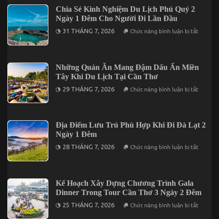
Hợp
Vị
Trong
Chia Sẻ Kinh Nghiệm Du Lịch Phú Quý 2
Giác
Chuyến
Ngày 1 Đêm Cho Người Đi Lần Đầu
Qua
Mũi
5
Né
ở
31 THÁNG 7, 2026
Chức năng bình luận bị tắt
Món
3
Chia
Đặc
Ngày
Sẻ
Sản
2
Kinh
Nức
Đêm
Nghiệm
Tiếng
Du
Những Quán Ăn Mang Đậm Dấu Ấn Miền
Trên
Lịch
Đảo
Tây Khi Du Lịch Tại Cần Thơ
Phú
Phú
Quý
ở
Quý
29 THÁNG 7, 2026
Chức năng bình luận bị tắt
2
Những
Ngày
Quán
1
Ăn
Đêm
Mang
Cho
Đậm
Địa Điểm Lưu Trú Phù Hợp Khi Đi Đà Lạt 2
Người
Dấu
Đi
Ngày 1 Đêm
Ấn
Lần
Miền
ở
Đầu
28 THÁNG 7, 2026
Chức năng bình luận bị tắt
Tây
Địa
Khi
Điểm
Du
Lưu
Lịch
Trú
Tại
Phù
Kế Hoạch Xây Dựng Chương Trình Gala
Cần
Hợp
Thơ
Dinner Trong Tour Cần Thơ 3 Ngày 2 Đêm
Khi
Đi
ở
25 THÁNG 7, 2026
Chức năng bình luận bị tắt
Đà
Kế
Lạt
Hoạch