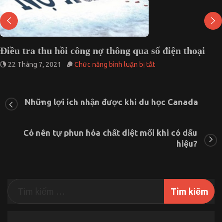
Điều tra thu hồi công nợ thông qua số điện thoại
ở
22 Tháng 7, 2021
Chức năng bình luận bị tắt
Điều
tra
thu
hồi
Những lợi ích nhận được khi du học Canada
công
nợ
thông
Có nên tự phun hóa chất diệt mối khi có dấu
qua
hiệu?
số
điện
thoại