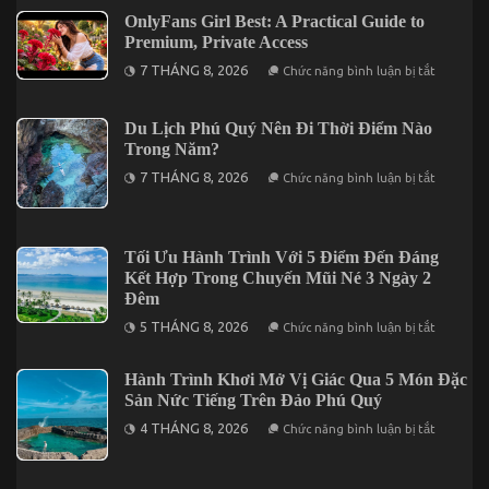
Users
Giúp
OnlyFans Girl Best: A Practical Guide to
Bạn
Premium, Private Access
Tối
Ưu
ở
7 THÁNG 8, 2026
Chức năng bình luận bị tắt
Chuyến
OnlyFans
Vi
Girl
Vu
Best:
Nha
A
Du Lịch Phú Quý Nên Đi Thời Điểm Nào
Trang
Practical
Trong Năm?
3
Guide
Ngày
to
ở
7 THÁNG 8, 2026
Chức năng bình luận bị tắt
2
Premium,
Du
Đêm
Private
Lịch
Access
Phú
Quý
Nên
Tối Ưu Hành Trình Với 5 Điểm Đến Đáng
Đi
Kết Hợp Trong Chuyến Mũi Né 3 Ngày 2
Thời
Điểm
Đêm
Nào
ở
Trong
5 THÁNG 8, 2026
Chức năng bình luận bị tắt
Tối
Năm?
Ưu
Hành
Hành Trình Khơi Mở Vị Giác Qua 5 Món Đặc
Trình
Sản Nức Tiếng Trên Đảo Phú Quý
Với
5
ở
4 THÁNG 8, 2026
Điểm
Chức năng bình luận bị tắt
Hành
Đến
Trình
Đáng
Khơi
Kết
Mở