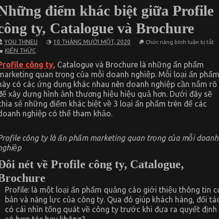
Những điểm khác biệt giữa Profile
công ty, Catalogue và Brochure
ở
YOU THNEU
10 THÁNG MƯỜI MỘT, 2020
Chức năng bình luận bị tắt
N
KIẾN THỨC
đ
k
Profile công ty
, Catalogue và Brochure là những ấn phẩm
bi
marketing quan trọng của mỗi doanh nghiệp. Mỗi loại ấn phẩ
g
Pr
này có các ứng dụng khác nhau nên doanh nghiệp cần nắm rõ
c
để xây dựng hình ảnh thương hiệu hiệu quả hơn. Dưới đây sẽ
ty
C
chia sẻ những điểm khác biệt về 3 loại ấn phẩm trên để các
v
doanh nghiệp có thể tham khảo.
B
Profile công ty là ấn phẩm marketing quan trọng của mỗi doanh
nghiệp
Đôi nét về Profile công ty, Catalogue,
Brochure
Profile: là một loại ấn phẩm quảng cáo giới thiệu thông tin c
bản và năng lực của công ty. Qua đó giúp khách hàng, đối tá
có cái nhìn tổng quát về công ty trước khi đưa ra quyết định