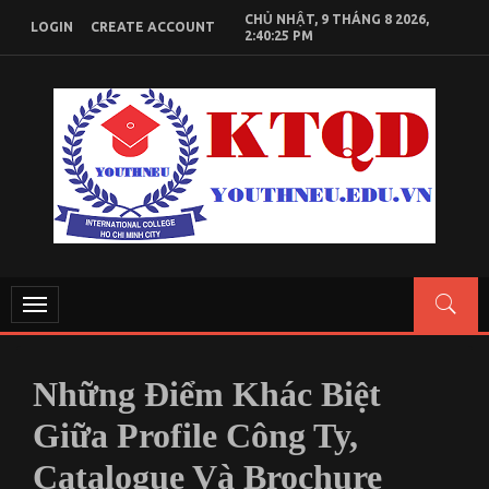
Skip
CHỦ NHẬT, 9 THÁNG 8 2026,
LOGIN
CREATE ACCOUNT
to
2:40:25 PM
content
KIẾN THỨC KINH TẾ QUỐC DÂN
Chia sẻ kiến thức, tài liệu học tập Kinh Tế Quốc Dân
Toggle
navigation
Những Điểm Khác Biệt
Giữa Profile Công Ty,
Catalogue Và Brochure