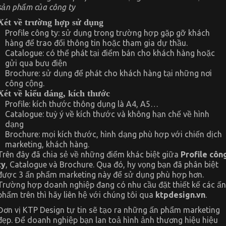
sản phẩm của công ty
Xét về trường hợp sử dụng
Profile công ty: sử dụng trong trường hợp gặp gỡ khách
hàng để trao đổi thông tin hoặc tham gia dự thầu.
Catalogue: có thể phát tại điểm bán cho khách hàng hoặc
gửi qua bưu điện
Brochure: sử dụng để phát cho khách hàng tại những nơi
công cộng.
Xét về kiểu dáng, kích thước
Profile: kích thước thông dụng là A4, A5…
Catalogue: tuỳ ý về kích thước và không hạn chế về hình
dạng
Brochure: mọi kích thước, hình dạng phù hợp với chiến dịch
marketing, khách hàng.
Trên đây đã chia sẻ về những điểm khác biệt giữa
Profile côn
ty
, Catalogue và Brochure. Qua đó, hy vọng bạn đã phân biệt
được 3 ấn phẩm marketing này để sử dụng phù hợp hơn.
Trường hợp doanh nghiệp đang có nhu cầu đặt thiết kế các ấn
phẩm trên thì hãy liên hệ với chúng tôi qua
ktpdesign.vn
.
Đơn vị KTP Design tự tin sẽ tạo ra những ấn phẩm marketing
đẹp. Để doanh nghiệp bạn lan toả hình ảnh thương hiệu hiệu