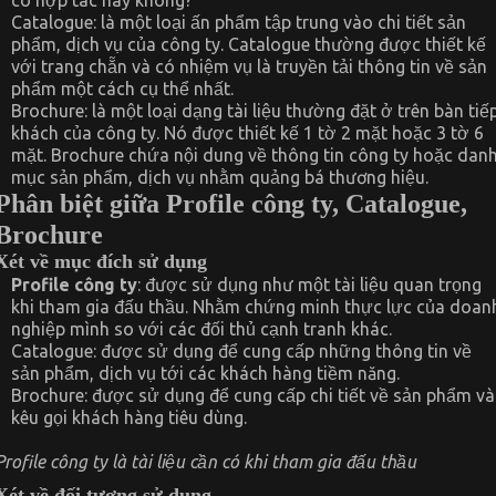
có hợp tác hay không?
Catalogue: là một loại ấn phẩm tập trung vào chi tiết sản
phẩm, dịch vụ của công ty. Catalogue thường được thiết kế
với trang chẵn và có nhiệm vụ là truyền tải thông tin về sản
phẩm một cách cụ thể nhất.
Brochure: là một loại dạng tài liệu thường đặt ở trên bàn tiế
khách của công ty. Nó được thiết kế 1 tờ 2 mặt hoặc 3 tờ 6
mặt. Brochure chứa nội dung về thông tin công ty hoặc dan
mục sản phẩm, dịch vụ nhằm quảng bá thương hiệu.
Phân biệt giữa Profile công ty, Catalogue,
Brochure
Xét về mục đích sử dụng
Profile công ty
: được sử dụng như một tài liệu quan trọng
khi tham gia đấu thầu. Nhằm chứng minh thực lực của doan
nghiệp mình so với các đối thủ cạnh tranh khác.
Catalogue: được sử dụng để cung cấp những thông tin về
sản phẩm, dịch vụ tới các khách hàng tiềm năng.
Brochure: được sử dụng để cung cấp chi tiết về sản phẩm và
kêu gọi khách hàng tiêu dùng.
Profile công ty là tài liệu cần có khi tham gia đấu thầu
Xét về đối tượng sử dụng