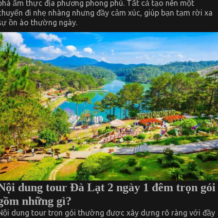
phá ẩm thực địa phương phong phú. Tất cả tạo nên một
chuyến đi nhẹ nhàng nhưng đầy cảm xúc, giúp bạn tạm rời xa
sự ồn ào thường ngày.
Nội dung tour Đà Lạt 2 ngày 1 đêm trọn gói
gồm những gì?
Nội dung tour trọn gói thường được xây dựng rõ ràng với đầy