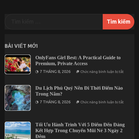
Đêm
Hấp
Dẫn
Nhất
Năm
2026
BÀI VIẾT MỚI
OnlyFans Girl Best: A Practical Guide to
Premium, Private Access
ở
7 THÁNG 8, 2026
Chức năng bình luận bị tắt
OnlyFans
Girl
Best:
A
Du Lịch Phú Quý Nên Đi Thời Điểm Nào
Practical
Trong Năm?
Guide
to
ở
7 THÁNG 8, 2026
Chức năng bình luận bị tắt
Premium,
Du
Private
Lịch
Access
Phú
Quý
Nên
Tối Ưu Hành Trình Với 5 Điểm Đến Đáng
Đi
Kết Hợp Trong Chuyến Mũi Né 3 Ngày 2
Thời
Điểm
Đêm