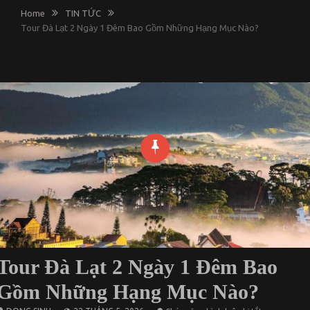
Home
TIN TỨC
Tour Đà Lạt 2 Ngày 1 Đêm Bao Gồm Những Hạng Mục Nào?
Tour Đà Lạt 2 Ngày 1 Đêm Bao
Gồm Những Hạng Mục Nào?
ở