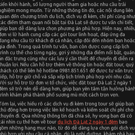
kiến khởi hành, số lượng người tham gia hoặc nhu cầu trải
nghiệm mong muốn. Từ những thông tin đó, các nội dung liên
quan đến chương trình du lịch, dịch vụ đi kèm, chi phí cũng như
các điểm tham quan nổi bật tại Đà Lạt sẽ được tư vấn chi tiết,
giúp bạn dễ dàng lựa chọn phương án phù hợp. Hiện nay, nhiề
đơn vị lữ hành cung cấp các gói tour linh hoạt, đáp ứng đa
dạng nhu cầu từ khách đi cá nhân, cặp đôi đến nhóm bạn hoặc
gia đình. Trong quá trình tư vấn, bạn còn được cung cấp lịch
trình cụ thể cho từng ngày, gợi ý những địa điểm nổi bật, quán
ăn đặc trưng cũng như các lưu ý cần thiết để chuyến đi diễn ra
thuận lợi. Nếu cần hỗ trợ thêm về thông tin hoặc đặt tour, quý
khách có thể liên hệ hotline 0981.851.651 để được tư vấn trực
tiếp, hỗ trợ giữ chỗ và sắp xếp lịch trình phù hợp với nhu cầu.
Với sự hỗ trợ từ đơn vị tổ chức, việc đặt tour Đà Lạt 2 ngày 1
đêm sẽ trở nên dễ dàng hơn, giúp bạn yên tâm tận hưởng hàn
trình khám phá thành phố sương mù một cách trọn vẹn.
Tóm lại, việc hiểu rõ các dịch vụ đi kèm trong tour sẽ giúp bạn
chủ động hơn trong việc lên kế hoạch và kiểm soát chi phí cho
chuyến đi. Qua những thông tin đã chia sẻ, hy vọng bạn đã có
cái nhìn cụ thể hơn về tour
du lịch Đà Lạt 2 ngày 1 đêm
bao
gồm những hạng mục nào, từ đó dễ dàng lựa chọn gói dịch vụ
phù hợp với nhu cầu cá nhân, dù là nghỉ dưỡng, khám phá hay