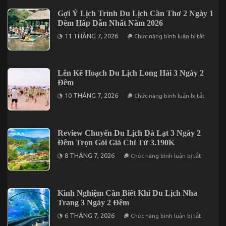
Địa
1
Điểm
Gợi Ý Lịch Trình Du Lịch Cần Thơ 2 Ngày 1
Đêm
Lưu
Đêm Hấp Dẫn Nhất Năm 2026
Trú
Khi
ở
11 THÁNG 7, 2026
Chức năng bình luận bị tắt
Đến
Gợi
Du
Ý
Lịch
Lịch
Đảo
Trình
Phú
Du
Lên Kế Hoạch Du Lịch Long Hải 3 Ngày 2
Quý
Lịch
Đêm
Cần
Thơ
ở
10 THÁNG 7, 2026
Chức năng bình luận bị tắt
2
Lên
Ngày
Kế
1
Hoạch
Đêm
Du
Hấp
Lịch
Review Chuyến Du Lịch Đà Lạt 3 Ngày 2
Dẫn
Long
Nhất
Đêm Trọn Gói Giá Chỉ Từ 3.190K
Hải
Năm
3
ở
2026
8 THÁNG 7, 2026
Chức năng bình luận bị tắt
Ngày
Review
2
Chuyến
Đêm
Du
Lịch
Đà
Kinh Nghiệm Cần Biết Khi Du Lịch Nha
Lạt
Trang 3 Ngày 2 Đêm
3
Ngày
ở
6 THÁNG 7, 2026
Chức năng bình luận bị tắt
2
Kinh
Đêm