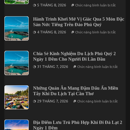
Nào
ở
Trong
5 THÁNG 8, 2026
Chức năng bình luận bị tắt
Tối
Năm?
Ưu
Hành
Hành Trình Khơi Mở Vị Giác Qua 5 Món Đặc
Trình
Sản Nức Tiếng Trên Đảo Phú Quý
Với
5
ở
4 THÁNG 8, 2026
Điểm
Chức năng bình luận bị tắt
Hành
Đến
Trình
Đáng
Khơi
Kết
Mở
Hợp
Vị
Trong
Chia Sẻ Kinh Nghiệm Du Lịch Phú Quý 2
Giác
Chuyến
Ngày 1 Đêm Cho Người Đi Lần Đầu
Qua
Mũi
5
Né
ở
31 THÁNG 7, 2026
Chức năng bình luận bị tắt
Món
3
Chia
Đặc
Ngày
Sẻ
Sản
2
Kinh
Nức
Đêm
Nghiệm
Tiếng
Du
Những Quán Ăn Mang Đậm Dấu Ấn Miền
Trên
Lịch
Đảo
Tây Khi Du Lịch Tại Cần Thơ
Phú
Phú
Quý
ở
Quý
29 THÁNG 7, 2026
Chức năng bình luận bị tắt
2
Những
Ngày
Quán
1
Ăn
Đêm
Mang
Cho
Đậm
Địa Điểm Lưu Trú Phù Hợp Khi Đi Đà Lạt 2
Người
Dấu
Đi
Ngày 1 Đêm
Ấn
Lần