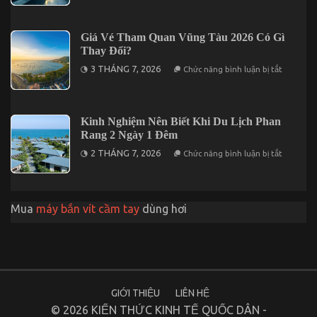
Nghiệm
Trọn
Cần
Gói
Biết
Giá
Khi
Giá Vé Tham Quan Vũng Tàu 2026 Có Gì
Chỉ
Du
Từ
Thay Đổi?
Lịch
3.190K
Nha
ở
3 THÁNG 7, 2026
Chức năng bình luận bị tắt
Trang
Giá
3
Vé
Ngày
Tham
2
Quan
Đêm
Vũng
Kinh Nghiệm Nên Biết Khi Du Lịch Phan
Tàu
Rang 2 Ngày 1 Đêm
2026
Có
ở
2 THÁNG 7, 2026
Chức năng bình luận bị tắt
Gì
Kinh
Thay
Nghiệm
Đổi?
Nên
Biết
Khi
Mua
máy bắn vít cầm tay
dùng hơi
Du
Lịch
Phan
Rang
2
Ngày
1
Đêm
GIỚI THIỆU
LIÊN HỆ
© 2026 KIẾN THỨC KINH TẾ QUỐC DÂN -