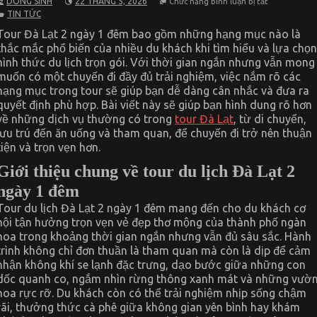
DONG SINH
22 THÁNG 5, 2026
Chức năng bình luận bị tắt
Tour
TIN TỨC
Đà
Lạt
Tour Đà Lạt 2 ngày 1 đêm bao gồm những hạng mục nào là
2
thắc mắc phổ biến của nhiều du khách khi tìm hiểu và lựa chọn
Ngày
1
hình thức du lịch trọn gói. Với thời gian ngắn nhưng vẫn mong
Đêm
muốn có một chuyến đi đầy đủ trải nghiệm, việc nắm rõ các
Bao
Gồm
hạng mục trong tour sẽ giúp bạn dễ dàng cân nhắc và đưa ra
Những
quyết định phù hợp. Bài viết này sẽ giúp bạn hình dung rõ hơn
Hạng
về những dịch vụ thường có trong
tour Đà Lạt
, từ di chuyển,
Mục
Nào?
lưu trú đến ăn uống và tham quan, để chuyến đi trở nên thuận
tiện và trọn vẹn hơn.
Giới thiệu chung về tour du lịch Đà Lạt 2
ngày 1 đêm
Tour du lịch Đà Lạt 2 ngày 1 đêm mang đến cho du khách cơ
hội tận hưởng trọn vẹn vẻ đẹp thơ mộng của thành phố ngàn
hoa trong khoảng thời gian ngắn nhưng vẫn đủ sâu sắc. Hành
trình không chỉ đơn thuần là tham quan mà còn là dịp để cảm
nhận không khí se lạnh đặc trưng, dạo bước giữa những con
dốc quanh co, ngắm nhìn rừng thông xanh mát và những vườ
hoa rực rỡ. Du khách còn có thể trải nghiệm nhịp sống chậm
rãi, thưởng thức cà phê giữa không gian yên bình hay khám