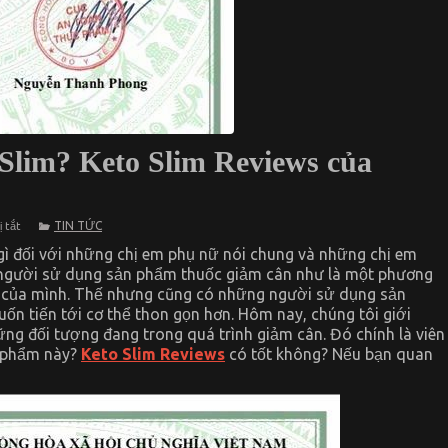
Slim? Keto Slim Reviews của
ở
TIN TỨC
 tắt
Những
ai
gì đối với những chị em phụ nữ nói chung và những chị em
nên
 người sử dụng sản phẩm thuốc giảm cân như là một phương
sử
ện của mình. Thế nhưng cũng có những người sử dụng sản
dụng
Keto
 tiến tới cơ thể thon gọn hơn. Hôm nay, chúng tôi giới
Slim?
ng đối tượng đang trong quá trình giảm cân. Đó chính là viên
Keto
Slim
n phẩm này?
Keto Slim Reviews
có tốt không? Nếu bạn quan
Reviews
của
khách
hàng
có
tốt
không?