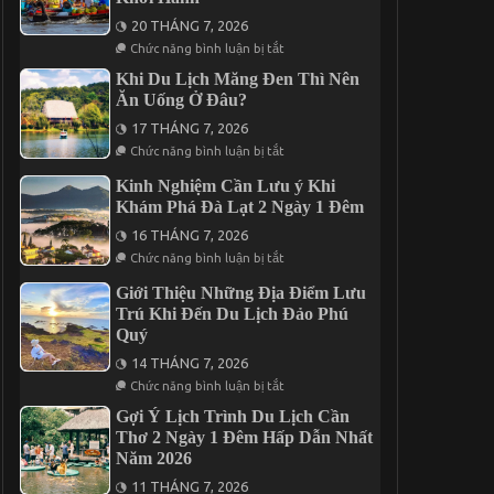
Tại
Nổi
20 THÁNG 7, 2026
Vĩnh
Bật
Hy
Tại
ở
Chức năng bình luận bị tắt
Vũng
Bỏ
Tàu
Túi
Khi Du Lịch Măng Đen Thì Nên
Không
Thông
Ăn Uống Ở Đâu?
Thể
Tin
Bỏ
Giá
17 THÁNG 7, 2026
Lỡ
Vé
ở
Tham
Chức năng bình luận bị tắt
Khi
Quan
Du
Cần
Kinh Nghiệm Cần Lưu ý Khi
Lịch
Thơ
Khám Phá Đà Lạt 2 Ngày 1 Đêm
Măng
2026
Đen
Trước
16 THÁNG 7, 2026
Thì
Khi
ở
Nên
Chức năng bình luận bị tắt
Khởi
Kinh
Ăn
Hành
Nghiệm
Uống
Giới Thiệu Những Địa Điểm Lưu
Cần
Ở
Trú Khi Đến Du Lịch Đảo Phú
Lưu
Đâu?
ý
Quý
Khi
Khám
14 THÁNG 7, 2026
Phá
ở
Chức năng bình luận bị tắt
Đà
Giới
Lạt
Thiệu
Gợi Ý Lịch Trình Du Lịch Cần
2
Những
Thơ 2 Ngày 1 Đêm Hấp Dẫn Nhất
Ngày
Địa
1
Năm 2026
Điểm
Đêm
Lưu
11 THÁNG 7, 2026
Trú