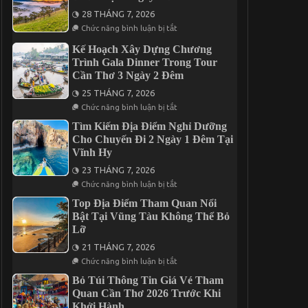
Cho
Đậm
28 THÁNG 7, 2026
Người
Dấu
ở
Đi
Ấn
Chức năng bình luận bị tắt
Địa
Lần
Miền
Điểm
Đầu
Tây
Kế Hoạch Xây Dựng Chương
Lưu
Khi
Trình Gala Dinner Trong Tour
Trú
Du
Phù
Cần Thơ 3 Ngày 2 Đêm
Lịch
Hợp
Tại
Khi
25 THÁNG 7, 2026
Cần
Đi
ở
Thơ
Chức năng bình luận bị tắt
Đà
Kế
Lạt
Hoạch
Tìm Kiếm Địa Điểm Nghỉ Dưỡng
2
Xây
Cho Chuyến Đi 2 Ngày 1 Đêm Tại
Ngày
Dựng
1
Vĩnh Hy
Chương
Đêm
Trình
23 THÁNG 7, 2026
Gala
Dinner
ở
Chức năng bình luận bị tắt
Trong
Tìm
Tour
Kiếm
Top Địa Điểm Tham Quan Nổi
Cần
Địa
Bật Tại Vũng Tàu Không Thể Bỏ
Thơ
Điểm
Lỡ
3
Nghỉ
Ngày
Dưỡng
21 THÁNG 7, 2026
2
Cho
Đêm
Chuyến
ở
Chức năng bình luận bị tắt
Đi
Top
2
Địa
Bỏ Túi Thông Tin Giá Vé Tham
Ngày
Điểm
Quan Cần Thơ 2026 Trước Khi
1
Tham
Khởi Hành
Đêm
Quan