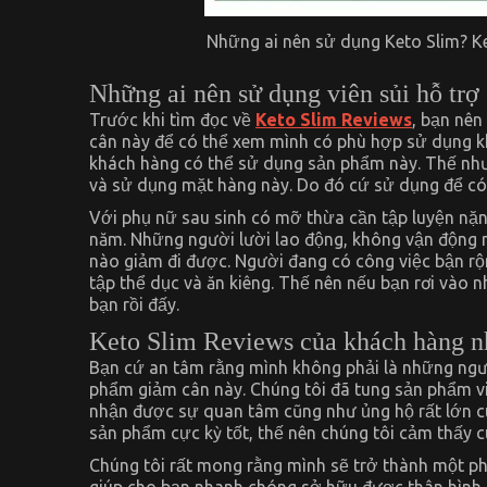
Những ai nên sử dụng Keto Slim? K
Những ai nên sử dụng viên sủi hỗ tr
Trước khi tìm đọc về
Keto Slim Reviews
, bạn nên
cân này để có thể xem mình có phù hợp sử dụng kh
khách hàng có thể sử dụng sản phẩm này. Thế nh
và sử dụng mặt hàng này. Do đó cứ sử dụng để có
Với phụ nữ sau sinh có mỡ thừa cần tập luyện nặn
năm. Những người lười lao động, không vận động n
nào giảm đi được. Người đang có công việc bận rộ
tập thể dục và ăn kiêng. Thế nên nếu bạn rơi vào n
bạn rồi đấy.
Keto Slim Reviews của khách hàng n
Bạn cứ an tâm rằng mình không phải là những ngườ
phẩm giảm cân này. Chúng tôi đã tung sản phẩm vi
nhận được sự quan tâm cũng như ủng hộ rất lớn 
sản phẩm cực kỳ tốt, thế nên chúng tôi cảm thấy c
Chúng tôi rất mong rằng mình sẽ trở thành một ph
giúp cho bạn nhanh chóng sở hữu được thân hình đ