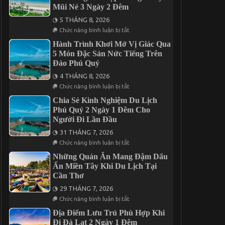
Nên
Mũi Né 3 Ngày 2 Đêm
Đi
Thời
5 THÁNG 8, 2026
Điểm
ở
Chức năng bình luận bị tắt
Nào
Tối
Trong
Ưu
Hành Trình Khơi Mở Vị Giác Qua
Năm?
Hành
5 Món Đặc Sản Nức Tiếng Trên
Trình
Đảo Phú Quý
Với
5
4 THÁNG 8, 2026
Điểm
Đến
ở
Chức năng bình luận bị tắt
Đáng
Hành
Kết
Trình
Chia Sẻ Kinh Nghiệm Du Lịch
Hợp
Khơi
Phú Quý 2 Ngày 1 Đêm Cho
Trong
Mở
Người Đi Lần Đầu
Chuyến
Vị
Mũi
Giác
31 THÁNG 7, 2026
Né
Qua
3
5
ở
Chức năng bình luận bị tắt
Ngày
Món
Chia
2
Đặc
Sẻ
Những Quán Ăn Mang Đậm Dấu
Đêm
Sản
Kinh
Ấn Miền Tây Khi Du Lịch Tại
Nức
Nghiệm
Cần Thơ
Tiếng
Du
Trên
Lịch
29 THÁNG 7, 2026
Đảo
Phú
Phú
Quý
ở
Chức năng bình luận bị tắt
Quý
2
Những
Ngày
Quán
Địa Điểm Lưu Trú Phù Hợp Khi
1
Ăn
Đi Đà Lạt 2 Ngày 1 Đêm
Đêm
Mang