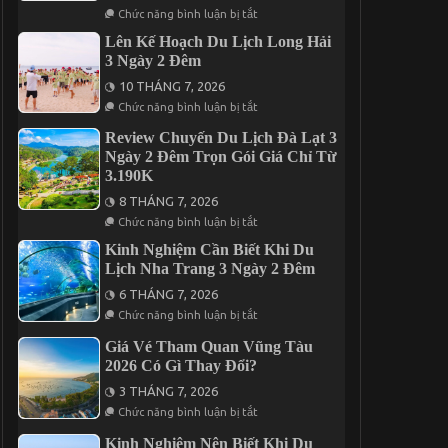
Khi
ở
Chức năng bình luận bị tắt
Đến
Gợi
Du
Ý
Lên Kế Hoạch Du Lịch Long Hải
Lịch
Lịch
3 Ngày 2 Đêm
Đảo
Trình
Phú
Du
10 THÁNG 7, 2026
Quý
Lịch
ở
Cần
Chức năng bình luận bị tắt
Lên
Thơ
Kế
2
Review Chuyến Du Lịch Đà Lạt 3
Hoạch
Ngày
Ngày 2 Đêm Trọn Gói Giá Chỉ Từ
Du
1
Lịch
3.190K
Đêm
Long
Hấp
Hải
8 THÁNG 7, 2026
Dẫn
3
ở
Nhất
Chức năng bình luận bị tắt
Ngày
Review
Năm
2
Chuyến
2026
Kinh Nghiệm Cần Biết Khi Du
Đêm
Du
Lịch Nha Trang 3 Ngày 2 Đêm
Lịch
Đà
6 THÁNG 7, 2026
Lạt
ở
3
Chức năng bình luận bị tắt
Kinh
Ngày
Nghiệm
2
Giá Vé Tham Quan Vũng Tàu
Cần
Đêm
2026 Có Gì Thay Đổi?
Biết
Trọn
Khi
Gói
3 THÁNG 7, 2026
Du
Giá
ở
Lịch
Chức năng bình luận bị tắt
Chỉ
Giá
Nha
Từ
Vé
Trang
3.190K
Kinh Nghiệm Nên Biết Khi Du