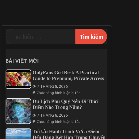
BÀI VIẾT MỚI
OnlyFans Girl Best: A Practical
Guide to Premium, Private Access
7 THÁNG 8, 2026
ở
Chức năng bình luận bị tắt
OnlyFans
Girl
Du Lịch Phú Quý Nên Đi Thời
Best:
Điểm Nào Trong Năm?
A
Practical
7 THÁNG 8, 2026
Guide
ở
to
Chức năng bình luận bị tắt
Du
Premium,
Lịch
Private
Tối Ưu Hành Trình Với 5 Điểm
Phú
Access
Đến Đáng Kết Hợp Trong Chuyến
Quý