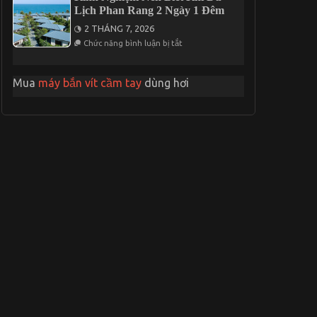
Tham
3
Lịch Phan Rang 2 Ngày 1 Đêm
Quan
Ngày
Vũng
2
2 THÁNG 7, 2026
Tàu
Đêm
ở
2026
Chức năng bình luận bị tắt
Kinh
Có
Nghiệm
Gì
Nên
Thay
Biết
Đổi?
Mua
máy bắn vít cầm tay
dùng hơi
Khi
Du
Lịch
Phan
Rang
2
Ngày
1
Đêm