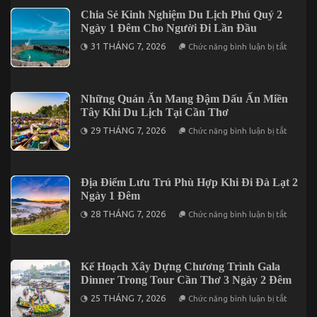
Hợp
Vị
Trong
Chia Sẻ Kinh Nghiệm Du Lịch Phú Quý 2
Giác
Chuyến
Ngày 1 Đêm Cho Người Đi Lần Đầu
Qua
Mũi
5
Né
ở
31 THÁNG 7, 2026
Chức năng bình luận bị tắt
Món
3
Chia
Đặc
Ngày
Sẻ
Sản
2
Kinh
Nức
Đêm
Nghiệm
Tiếng
Du
Những Quán Ăn Mang Đậm Dấu Ấn Miền
Trên
Lịch
Đảo
Tây Khi Du Lịch Tại Cần Thơ
Phú
Phú
Quý
ở
Quý
29 THÁNG 7, 2026
Chức năng bình luận bị tắt
2
Những
Ngày
Quán
1
Ăn
Đêm
Mang
Cho
Đậm
Địa Điểm Lưu Trú Phù Hợp Khi Đi Đà Lạt 2
Người
Dấu
Đi
Ngày 1 Đêm
Ấn
Lần
Miền
ở
Đầu
28 THÁNG 7, 2026
Chức năng bình luận bị tắt
Tây
Địa
Khi
Điểm
Du
Lưu
Lịch
Trú
Tại
Phù
Kế Hoạch Xây Dựng Chương Trình Gala
Cần
Hợp
Thơ
Dinner Trong Tour Cần Thơ 3 Ngày 2 Đêm
Khi
Đi
ở
25 THÁNG 7, 2026
Chức năng bình luận bị tắt
Đà
Kế
Lạt
Hoạch