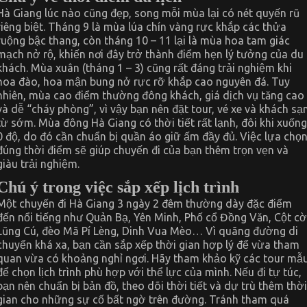
Hà Giang lúc nào cũng đẹp, song mỗi mùa lại có nét quyến rũ
riêng biệt. Tháng 9 là mùa lúa chín vàng rực khắp các thửa
ruộng bậc thang, còn tháng 10 – 11 lại là mùa hoa tam giác
mạch nở rộ, khiến nơi đây trở thành điểm hẹn lý tưởng của du
khách. Mùa xuân (tháng 1 – 3) cũng rất đáng trải nghiệm khi
hoa đào, hoa mận bung nở rực rỡ khắp cao nguyên đá. Tuy
nhiên, mùa cao điểm thường đông khách, giá dịch vụ tăng cao
và dễ “cháy phòng”, vì vậy bạn nên đặt tour, vé xe và khách sạ
từ sớm. Mùa đông Hà Giang có thời tiết rất lạnh, đôi khi xuống
0 độ, do đó cần chuẩn bị quần áo giữ ấm đầy đủ. Việc lựa chọ
đúng thời điểm sẽ giúp chuyến đi của bạn thêm trọn vẹn và
giàu trải nghiệm.
Chú ý trong việc sắp xếp lịch trình
Một chuyến đi Hà Giang 3 ngày 2 đêm thường dày đặc điểm
đến nổi tiếng như Quản Bạ, Yên Minh, Phố cổ Đồng Văn, Cột cờ
Lũng Cú, đèo Mã Pí Lèng, Dinh Vua Mèo… Vì quãng đường di
chuyển khá xa, bạn cần sắp xếp thời gian hợp lý để vừa tham
quan vừa có khoảng nghỉ ngơi. Hãy tham khảo kỹ các tour mẫ
để chọn lịch trình phù hợp với thể lực của mình. Nếu đi tự túc,
bạn nên chuẩn bị bản đồ, theo dõi thời tiết và dự trù thêm thời
gian cho những sự cố bất ngờ trên đường. Tránh tham quá