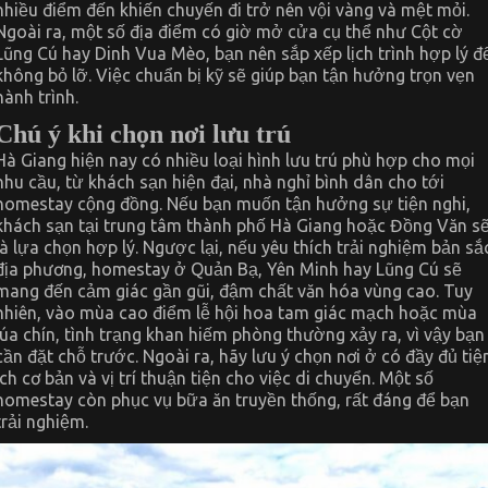
nhiều điểm đến khiến chuyến đi trở nên vội vàng và mệt mỏi.
Ngoài ra, một số địa điểm có giờ mở cửa cụ thể như Cột cờ
Lũng Cú hay Dinh Vua Mèo, bạn nên sắp xếp lịch trình hợp lý đ
không bỏ lỡ. Việc chuẩn bị kỹ sẽ giúp bạn tận hưởng trọn vẹn
hành trình.
Chú ý khi chọn nơi lưu trú
Hà Giang hiện nay có nhiều loại hình lưu trú phù hợp cho mọi
nhu cầu, từ khách sạn hiện đại, nhà nghỉ bình dân cho tới
homestay cộng đồng. Nếu bạn muốn tận hưởng sự tiện nghi,
khách sạn tại trung tâm thành phố Hà Giang hoặc Đồng Văn s
là lựa chọn hợp lý. Ngược lại, nếu yêu thích trải nghiệm bản sắ
địa phương, homestay ở Quản Bạ, Yên Minh hay Lũng Cú sẽ
mang đến cảm giác gần gũi, đậm chất văn hóa vùng cao. Tuy
nhiên, vào mùa cao điểm lễ hội hoa tam giác mạch hoặc mùa
lúa chín, tình trạng khan hiếm phòng thường xảy ra, vì vậy bạn
cần đặt chỗ trước. Ngoài ra, hãy lưu ý chọn nơi ở có đầy đủ tiệ
ích cơ bản và vị trí thuận tiện cho việc di chuyển. Một số
homestay còn phục vụ bữa ăn truyền thống, rất đáng để bạn
trải nghiệm.