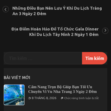
Vẽ
Bản
Những Điều Bạn Nên Lưu Ý Khi Du Lịch Tràng
Đồ
An 3 Ngày 2 Đêm
Khám
Phá
Đại
Nam
Địa Điểm Hoàn Hảo Để Tổ Chức Gala Dinner
Chỉ
Khi Du Lịch Tây Ninh 2 Ngày 1 Đêm
Trong
Một
Ngày
BÀI VIẾT MỚI
Cẩm Nang Trọn Bộ Giúp Bạn Tối Ưu
Chuyến Vi Vu Nha Trang 3 Ngày 2 Đêm
ở
8 THÁNG 8, 2026
Chức năng bình luận bị tắt
Cẩm
Nang
Trọn
Bộ