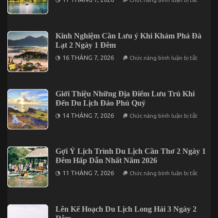
Chức năng bình luận bị tắt
Cần
Khi
Thơ
Du
2026
Lịch
Trước
Măng
Khi
Đen
Kinh Nghiệm Cần Lưu ý Khi Khám Phá Đà
Khởi
Thì
Hành
Lạt 2 Ngày 1 Đêm
Nên
Ăn
ở
16 THÁNG 7, 2026
Chức năng bình luận bị tắt
Uống
Kinh
Ở
Nghiệm
Đâu?
Cần
Lưu
ý
Giới Thiệu Những Địa Điểm Lưu Trú Khi
Khi
Đến Du Lịch Đảo Phú Quý
Khám
Phá
ở
14 THÁNG 7, 2026
Chức năng bình luận bị tắt
Đà
Giới
Lạt
Thiệu
2
Những
Ngày
Địa
1
Điểm
Gợi Ý Lịch Trình Du Lịch Cần Thơ 2 Ngày 1
Đêm
Lưu
Đêm Hấp Dẫn Nhất Năm 2026
Trú
Khi
ở
11 THÁNG 7, 2026
Chức năng bình luận bị tắt
Đến
Gợi
Du
Ý
Lịch
Lịch
Đảo
Trình
Phú
Du
Lên Kế Hoạch Du Lịch Long Hải 3 Ngày 2
Quý
Lịch