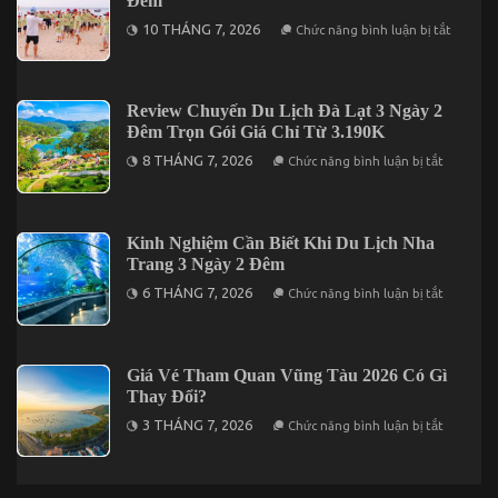
Đêm
Cần
Thơ
ở
10 THÁNG 7, 2026
Chức năng bình luận bị tắt
2
Lên
Ngày
Kế
1
Hoạch
Đêm
Du
Hấp
Lịch
Review Chuyến Du Lịch Đà Lạt 3 Ngày 2
Dẫn
Long
Nhất
Đêm Trọn Gói Giá Chỉ Từ 3.190K
Hải
Năm
3
ở
2026
8 THÁNG 7, 2026
Chức năng bình luận bị tắt
Ngày
Review
2
Chuyến
Đêm
Du
Lịch
Đà
Kinh Nghiệm Cần Biết Khi Du Lịch Nha
Lạt
Trang 3 Ngày 2 Đêm
3
Ngày
ở
6 THÁNG 7, 2026
Chức năng bình luận bị tắt
2
Kinh
Đêm
Nghiệm
Trọn
Cần
Gói
Biết
Giá
Khi
Giá Vé Tham Quan Vũng Tàu 2026 Có Gì
Chỉ
Du
Từ
Thay Đổi?
Lịch
3.190K
Nha
ở
3 THÁNG 7, 2026
Chức năng bình luận bị tắt
Trang
Giá
3
Vé
Ngày
Tham
2
Quan
Đêm
Vũng