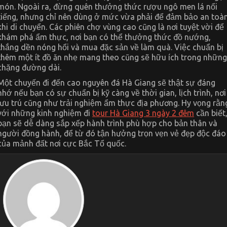
món. Ngoài ra, đừng quên thưởng thức rượu ngô men lá nổi
tiếng, nhưng chỉ nên dùng ở mức vừa phải để đảm bảo an toà
khi di chuyển. Các phiên chợ vùng cao cũng là nơi tuyệt vời để
khám phá ẩm thực, nơi bạn có thể thưởng thức đồ nướng,
thắng dền nóng hổi và mua đặc sản về làm quà. Việc chuẩn bị
thêm một ít đồ ăn nhẹ mang theo cũng sẽ hữu ích trong những
chặng đường dài.
Một chuyến đi đến cao nguyên đá Hà Giang sẽ thật sự đáng
nhớ nếu bạn có sự chuẩn bị kỹ càng về thời gian, lịch trình, nơi
lưu trú cũng như trải nghiệm ẩm thực địa phương. Hy vọng rằn
với những kinh nghiệm đi
tour Hà Giang 3 ngày 2 đêm
cần biết
bạn sẽ dễ dàng sắp xếp hành trình phù hợp cho bản thân và
người đồng hành, để từ đó tận hưởng trọn vẹn vẻ đẹp độc đáo
của mảnh đất nơi cực Bắc Tổ quốc.