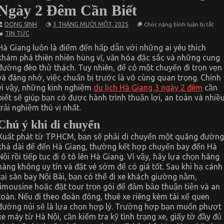
Ngày 2 Đêm Cần Biết
ở
DONG SINH
3 THÁNG MƯỜI MỘT, 2025
Chức năng bình luận bị tắt
Kin
TIN TỨC
Ngh
Du
Hà Giang luôn là điểm đến hấp dẫn với những ai yêu thích
Lịch
khám phá thiên nhiên hùng vĩ, văn hóa đặc sắc và những cung
Hà
Gia
đường đèo thử thách. Tuy nhiên, để có một chuyến đi trọn vẹn
3
và đáng nhớ, việc chuẩn bị trước là vô cùng quan trọng. Chính
Ngà
2
vì vậy, những kinh nghiệm
du lịch Hà Giang 3 ngày 2 đêm
cần
Đê
biết sẽ giúp bạn có được hành trình thuận lợi, an toàn và nhiề
Cần
trải nghiệm thú vị nhất.
Biết
Chú ý khi di chuyển
Xuất phát từ TP.HCM, bạn sẽ phải di chuyển một quãng đường
khá dài để đến Hà Giang, thường kết hợp chuyến bay đến Hà
Nội rồi tiếp tục đi ô tô lên Hà Giang. Vì vậy, hãy lựa chọn hãng
hàng không uy tín và đặt vé sớm để có giá tốt. Sau khi hạ cánh
tại sân bay Nội Bài, bạn có thể đi xe khách giường nằm,
limousine hoặc đặt tour trọn gói để đảm bảo thuận tiện và an
toàn. Nếu đi theo đoàn đông, thuê xe riêng kèm tài xế quen
đường núi sẽ là lựa chọn hợp lý. Trường hợp bạn muốn phượt
xe máy từ Hà Nội, cần kiểm tra kỹ tình trạng xe, giấy tờ đầy đủ