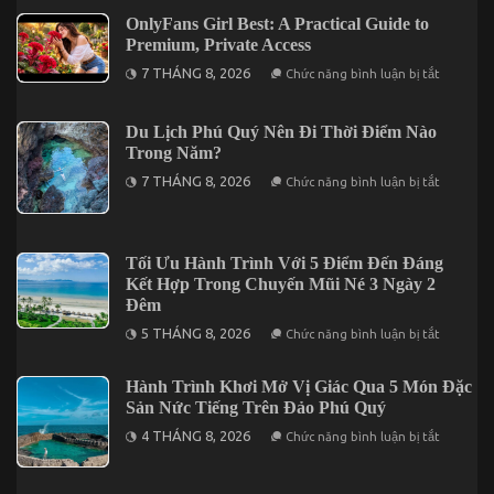
Giúp
OnlyFans Girl Best: A Practical Guide to
Bạn
Premium, Private Access
Tối
Ưu
ở
7 THÁNG 8, 2026
Chức năng bình luận bị tắt
Chuyến
OnlyFans
Vi
Girl
Vu
Best:
Nha
A
Du Lịch Phú Quý Nên Đi Thời Điểm Nào
Trang
Practical
Trong Năm?
3
Guide
Ngày
to
ở
7 THÁNG 8, 2026
Chức năng bình luận bị tắt
2
Premium,
Du
Đêm
Private
Lịch
Access
Phú
Quý
Nên
Tối Ưu Hành Trình Với 5 Điểm Đến Đáng
Đi
Kết Hợp Trong Chuyến Mũi Né 3 Ngày 2
Thời
Điểm
Đêm
Nào
ở
Trong
5 THÁNG 8, 2026
Chức năng bình luận bị tắt
Tối
Năm?
Ưu
Hành
Hành Trình Khơi Mở Vị Giác Qua 5 Món Đặc
Trình
Sản Nức Tiếng Trên Đảo Phú Quý
Với
5
ở
4 THÁNG 8, 2026
Điểm
Chức năng bình luận bị tắt
Hành
Đến
Trình
Đáng
Khơi
Kết
Mở