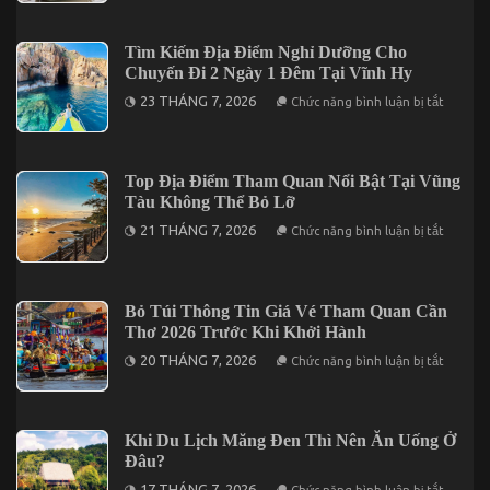
2
Xây
Ngày
Dựng
1
Chương
Tìm Kiếm Địa Điểm Nghỉ Dưỡng Cho
Đêm
Trình
Chuyến Đi 2 Ngày 1 Đêm Tại Vĩnh Hy
Gala
Dinner
ở
23 THÁNG 7, 2026
Chức năng bình luận bị tắt
Trong
Tìm
Tour
Kiếm
Cần
Địa
Thơ
Điểm
3
Nghỉ
Top Địa Điểm Tham Quan Nổi Bật Tại Vũng
Ngày
Dưỡng
2
Tàu Không Thể Bỏ Lỡ
Cho
Đêm
Chuyến
ở
21 THÁNG 7, 2026
Chức năng bình luận bị tắt
Đi
Top
2
Địa
Ngày
Điểm
1
Tham
Đêm
Quan
Bỏ Túi Thông Tin Giá Vé Tham Quan Cần
Tại
Nổi
Vĩnh
Thơ 2026 Trước Khi Khởi Hành
Bật
Hy
Tại
ở
20 THÁNG 7, 2026
Chức năng bình luận bị tắt
Vũng
Bỏ
Tàu
Túi
Không
Thông
Thể
Tin
Bỏ
Giá
Khi Du Lịch Măng Đen Thì Nên Ăn Uống Ở
Lỡ
Vé
Đâu?
Tham
Quan
ở
17 THÁNG 7, 2026