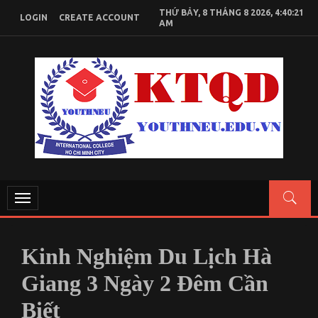
Skip
THỨ BẢY, 8 THÁNG 8 2026, 4:40:21
LOGIN
CREATE ACCOUNT
to
AM
content
KIẾN THỨC KINH TẾ QUỐC DÂN
Chia sẻ kiến thức, tài liệu học tập Kinh Tế Quốc Dân
Toggle
navigation
Kinh Nghiệm Du Lịch Hà
Giang 3 Ngày 2 Đêm Cần
Biết