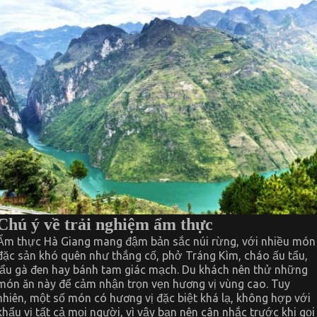
Chú ý về trải nghiệm ẩm thực
Ẩm thực Hà Giang mang đậm bản sắc núi rừng, với nhiều món
đặc sản khó quên như thắng cố, phở Tráng Kìm, cháo ấu tẩu,
lẩu gà đen hay bánh tam giác mạch. Du khách nên thử những
món ăn này để cảm nhận trọn vẹn hương vị vùng cao. Tuy
nhiên, một số món có hương vị đặc biệt khá lạ, không hợp với
khẩu vị tất cả mọi người, vì vậy bạn nên cân nhắc trước khi gọi