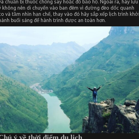
và chuẩn bị thuốc chống say hoặc đồ bảo hộ. Ngoài ra, hãy lưu
ý không nên di chuyển vào ban đêm vì đường đèo dốc quanh
co và tầm nhìn hạn chế, thay vào đó hãy sắp xếp lịch trình khở
hành buổi sáng để hành trình được an toàn hơn.
Chú ý về thời điểm du lịch