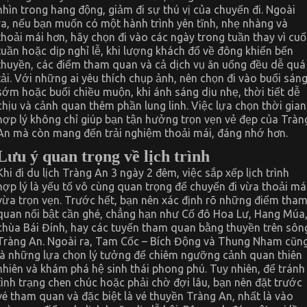
nhìn trong hang động, giảm đi sự thú vị của chuyến đi. Ngoài
ra, nếu bạn muốn có một hành trình yên tĩnh, nhẹ nhàng và
thoải mái hơn, hãy chọn đi vào các ngày trong tuần thay vì cuố
tuần hoặc dịp nghỉ lễ, khi lượng khách đổ về đông khiến bến
thuyền, các điểm tham quan và cả dịch vụ ăn uống đều dễ quá
tải. Với những ai yêu thích chụp ảnh, nên chọn đi vào buổi sán
sớm hoặc buổi chiều muộn, khi ánh sáng dịu nhẹ, thời tiết dễ
chịu và cảnh quan thêm phần lung linh. Việc lựa chọn thời gian
hợp lý không chỉ giúp bạn tận hưởng trọn vẹn vẻ đẹp của Tràn
An mà còn mang đến trải nghiệm thoải mái, đáng nhớ hơn.
Lưu ý quan trọng về lịch trình
Khi đi du lịch Tràng An 3 ngày 2 đêm, việc sắp xếp lịch trình
hợp lý là yếu tố vô cùng quan trọng để chuyến đi vừa thoải má
vừa trọn vẹn. Trước hết, bạn nên xác định rõ những điểm tha
quan nổi bật cần ghé, chẳng hạn như Cố đô Hoa Lư, Hang Múa
chùa Bái Đính, hay các tuyến tham quan bằng thuyền trên sôn
Tràng An. Ngoài ra, Tam Cốc – Bích Động và Thung Nham cũn
là những lựa chọn lý tưởng để chiêm ngưỡng cảnh quan thiên
nhiên và khám phá hệ sinh thái phong phú. Tuy nhiên, để tránh
tình trạng chen chúc hoặc phải chờ đợi lâu, bạn nên đặt trước
vé tham quan và đặc biệt là vé thuyền Tràng An, nhất là vào