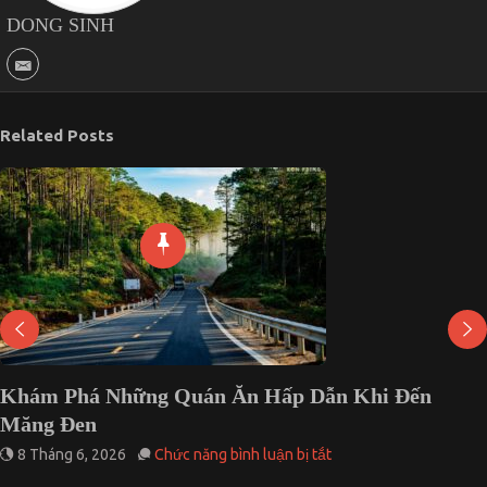
DONG SINH
Related Posts
ng Quán Ăn Hấp Dẫn Khi Đến
OnlyFans Girl
Private Acces
ở
Chức năng bình luận bị tắt
7 Tháng 8, 2026
Khám