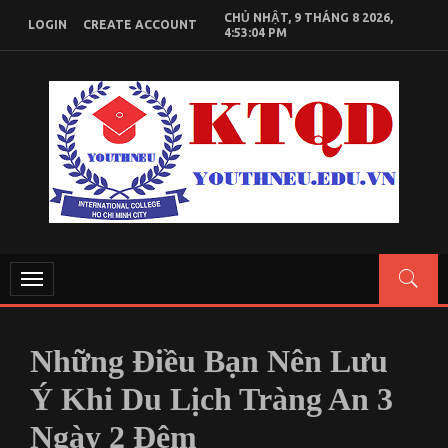
Skip
CHỦ NHẬT, 9 THÁNG 8 2026,
LOGIN
CREATE ACCOUNT
to
4:53:05 PM
content
KIẾN THỨC KINH TẾ QUỐC DÂN
Chia sẻ kiến thức, tài liệu học tập Kinh Tế Quốc Dân
Toggle
navigation
Những Điều Bạn Nên Lưu
Ý Khi Du Lịch Tràng An 3
Ngày 2 Đêm