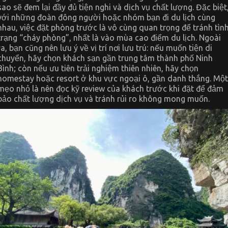
sao sẽ đem lại đầy đủ tiện nghi và dịch vụ chất lượng. Đặc biệt
với những đoàn đông người hoặc nhóm bạn đi du lịch cùng
nhau, việc đặt phòng trước là vô cùng quan trọng để tránh tìn
trạng “cháy phòng”, nhất là vào mùa cao điểm du lịch. Ngoài
ra, bạn cũng nên lưu ý về vị trí nơi lưu trú: nếu muốn tiện di
chuyển, hãy chọn khách sạn gần trung tâm thành phố Ninh
Bình; còn nếu ưu tiên trải nghiệm thiên nhiên, hãy chọn
homestay hoặc resort ở khu vực ngoại ô, gần danh thắng. Một
mẹo nhỏ là nên đọc kỹ review của khách trước khi đặt để đảm
bảo chất lượng dịch vụ và tránh rủi ro không mong muốn.