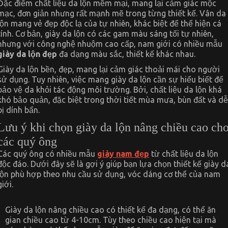
Đặc điểm chất liệu da lộn mềm mại, mang lại cảm giác mộc
mạc, đơn giản nhưng rất mạnh mẽ trong từng thiết kế. Vân da
lộn mang vẻ đẹp độc lạ của tự nhiên, khác biệt để thể hiện cá
tính. Cơ bản, giày da lộn có các gam màu sáng tối tự nhiên,
nhưng với công nghệ nhuộm cao cấp, nam giới có nhiều mẫu
giày da lộn đẹp
đa dạng màu sắc, thiết kế khác nhau.
Giày da lộn bền, đẹp, mang lại cảm giác thoải mái cho người
sử dụng. Tuy nhiên, việc mang giày da lộn cần sự hiểu biết để
bảo vệ da khỏi tác động môi trường. Bởi, chất liệu da lộn khá
khó bảo quản, đặc biệt trong thời tiết mùa mưa, bùn đất và dễ
bị dính bẩn.
Lưu ý khi chọn giày da lộn nâng chiều cao ch
các quý ông
Các quý ông có nhiều mẫu
giày nam đẹp
từ chất liệu da lộn
độc đáo. Dưới đây sẽ là gợi ý giúp bạn lựa chọn thiết kế giày d
lộn phù hợp theo nhu cầu sử dụng, vóc dáng cơ thể của nam
giới.
Giày da lộn nâng chiều cao có thiết kế đa dạng, có thể ăn
gian chiều cao từ 4-10cm. Tùy theo chiều cao hiện tại mà