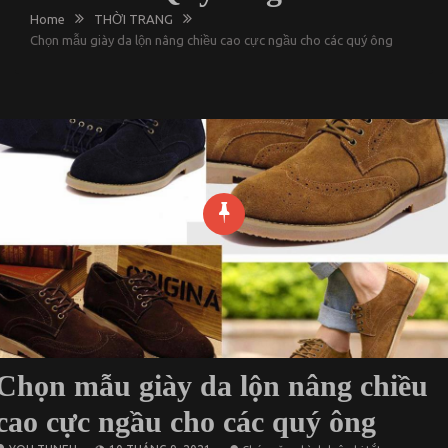
Home
THỜI TRANG
Chọn mẫu giày da lộn nâng chiều cao cực ngầu cho các quý ông
Chọn mẫu giày da lộn nâng chiều
cao cực ngầu cho các quý ông
ở