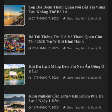
Điểm
3
Nghỉ
Top Địa Điểm Tham Quan Nổi Bật Tại Vũng
Ngày
Dưỡng
2
Tàu Không Thể Bỏ Lỡ
Cho
Đêm
Chuyến
ở
21 THÁNG 7, 2026
Chức năng bình luận bị tắt
Đi
Top
2
Địa
Ngày
Điểm
1
Tham
Đêm
Quan
Bỏ Túi Thông Tin Giá Vé Tham Quan Cần
Tại
Nổi
Vĩnh
Thơ 2026 Trước Khi Khởi Hành
Bật
Hy
Tại
ở
20 THÁNG 7, 2026
Chức năng bình luận bị tắt
Vũng
Bỏ
Tàu
Túi
Không
Thông
Thể
Tin
Bỏ
Giá
Khi Du Lịch Măng Đen Thì Nên Ăn Uống Ở
Lỡ
Vé
Đâu?
Tham
Quan
ở
17 THÁNG 7, 2026
Chức năng bình luận bị tắt
Cần
Khi
Thơ
Du
2026
Lịch
Trước
Măng
Khi
Đen
Kinh Nghiệm Cần Lưu ý Khi Khám Phá Đà
Khởi
Thì
Hành
Lạt 2 Ngày 1 Đêm
Nên
Ăn
ở
16 THÁNG 7, 2026
Chức năng bình luận bị tắt
Uống
Kinh
Ở