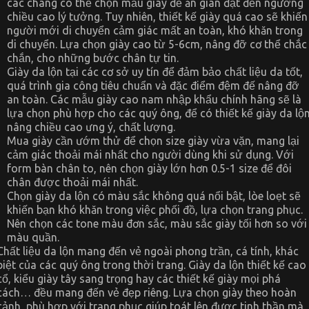
các chàng có thể chọn mẫu giày để ăn gian đạt đến ngưỡng
chiều cao lý tưởng. Tuy nhiên, thiết kế giày quá cao sẽ khiến
người mới di chuyển cảm giác mất an toàn, khó khăn trong
di chuyển. Lựa chọn giày cao từ 5-6cm, nâng đỡ cơ thể chắc
chắn, cho những bước chân tự tin.
Giày da lộn tại các cơ sở uy tín để đảm bảo chất liệu da tốt,
quá trình gia công tiêu chuẩn và đặc điểm đệm đế nâng đỡ
an toàn. Các mẫu giày cao nam nhập khẩu chính hãng sẽ là
lựa chọn phù hợp cho các quý ông, để có thiết kế giày da lộ
nâng chiều cao ưng ý, chất lượng.
Mua giày cần ướm thử để chọn size giày vừa vặn, mang lại
cảm giác thoải mái nhất cho người dùng khi sử dụng. Với
form bàn chân to, nên chọn giày lớn hơn 0.5-1 size để đôi
chân được thoải mái nhất.
Chọn giày da lộn có màu sắc không quá nổi bật, lòe loẹt sẽ
khiến bạn khó khăn trong việc phối đồ, lựa chọn trang phục.
Nên chọn các tone màu đơn sắc, màu sắc giày tối hơn so với
màu quần.
Chất liệu da lộn mang đến vẻ ngoài phong trần, cá tính, khác
biệt của các quý ông trong thời trang. Giày da lộn thiết kế cao
cổ, kiểu giày tây sang trọng hay các thiết kế giày mọi phá
cách… đều mang đến vẻ đẹp riêng. Lựa chọn giày theo hoàn
cảnh, phù hợp với trang phục giúp toát lên được tinh thần mà