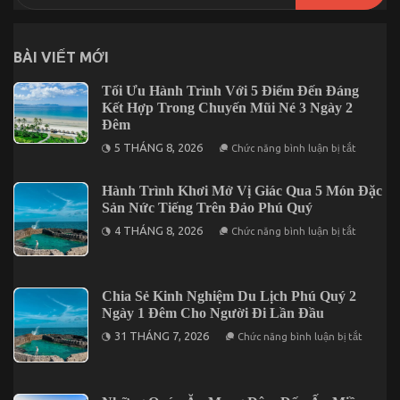
làm
việc?
BÀI VIẾT MỚI
Tối Ưu Hành Trình Với 5 Điểm Đến Đáng
Kết Hợp Trong Chuyến Mũi Né 3 Ngày 2
Đêm
ở
5 THÁNG 8, 2026
Chức năng bình luận bị tắt
Tối
Ưu
Hành
Hành Trình Khơi Mở Vị Giác Qua 5 Món Đặc
Trình
Sản Nức Tiếng Trên Đảo Phú Quý
Với
5
ở
4 THÁNG 8, 2026
Điểm
Chức năng bình luận bị tắt
Hành
Đến
Trình
Đáng
Khơi
Kết
Mở
Hợp
Vị
Trong
Chia Sẻ Kinh Nghiệm Du Lịch Phú Quý 2
Giác
Chuyến
Ngày 1 Đêm Cho Người Đi Lần Đầu
Qua
Mũi
5
Né
ở
31 THÁNG 7, 2026
Chức năng bình luận bị tắt
Món
3
Chia
Đặc
Ngày
Sẻ
Sản
2
Kinh
Nức
Đêm
Nghiệm
Tiếng
Du