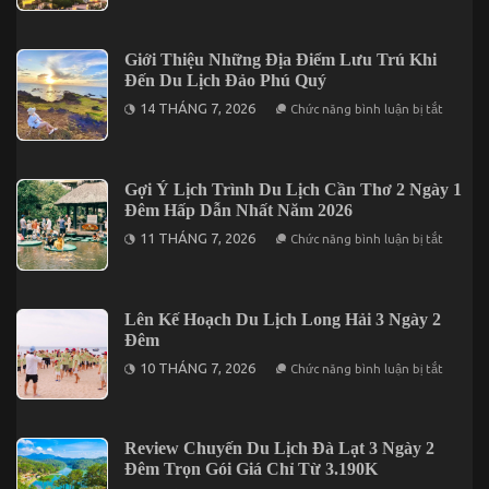
Nghiệm
Đâu?
Cần
Lưu
ý
Giới Thiệu Những Địa Điểm Lưu Trú Khi
Khi
Đến Du Lịch Đảo Phú Quý
Khám
Phá
ở
14 THÁNG 7, 2026
Chức năng bình luận bị tắt
Đà
Giới
Lạt
Thiệu
2
Những
Ngày
Địa
1
Điểm
Gợi Ý Lịch Trình Du Lịch Cần Thơ 2 Ngày 1
Đêm
Lưu
Đêm Hấp Dẫn Nhất Năm 2026
Trú
Khi
ở
11 THÁNG 7, 2026
Chức năng bình luận bị tắt
Đến
Gợi
Du
Ý
Lịch
Lịch
Đảo
Trình
Phú
Du
Lên Kế Hoạch Du Lịch Long Hải 3 Ngày 2
Quý
Lịch
Đêm
Cần
Thơ
ở
10 THÁNG 7, 2026
Chức năng bình luận bị tắt
2
Lên
Ngày
Kế
1
Hoạch
Đêm
Du
Hấp
Lịch
Review Chuyến Du Lịch Đà Lạt 3 Ngày 2
Dẫn
Long
Nhất
Đêm Trọn Gói Giá Chỉ Từ 3.190K
Hải
Năm
3