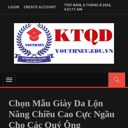
Skip
THỨ NĂM, 6 THÁNG 8 2026,
LOGIN
CREATE ACCOUNT
to
4:21:12 AM
content
KIẾN THỨC KINH TẾ QUỐC DÂN
Chia sẻ kiến thức, tài liệu học tập Kinh Tế Quốc Dân
Toggle
navigation
Chọn Mẫu Giày Da Lộn
Nâng Chiều Cao Cực Ngầu
Cho Các Quý Ông