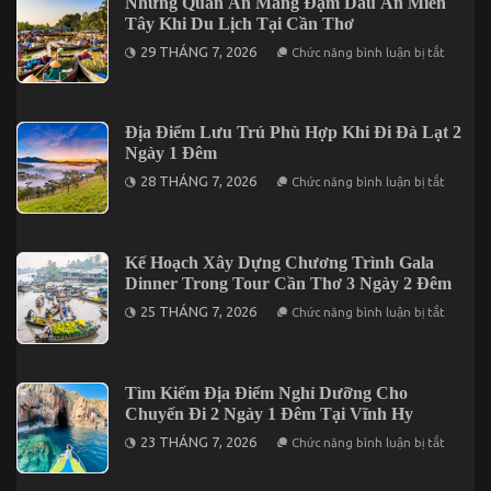
Những Quán Ăn Mang Đậm Dấu Ấn Miền
Trên
Lịch
Đảo
Tây Khi Du Lịch Tại Cần Thơ
Phú
Phú
Quý
ở
Quý
29 THÁNG 7, 2026
Chức năng bình luận bị tắt
2
Những
Ngày
Quán
1
Ăn
Đêm
Mang
Cho
Đậm
Địa Điểm Lưu Trú Phù Hợp Khi Đi Đà Lạt 2
Người
Dấu
Đi
Ngày 1 Đêm
Ấn
Lần
Miền
ở
Đầu
28 THÁNG 7, 2026
Chức năng bình luận bị tắt
Tây
Địa
Khi
Điểm
Du
Lưu
Lịch
Trú
Tại
Phù
Kế Hoạch Xây Dựng Chương Trình Gala
Cần
Hợp
Thơ
Dinner Trong Tour Cần Thơ 3 Ngày 2 Đêm
Khi
Đi
ở
25 THÁNG 7, 2026
Chức năng bình luận bị tắt
Đà
Kế
Lạt
Hoạch
2
Xây
Ngày
Dựng
1
Chương
Tìm Kiếm Địa Điểm Nghỉ Dưỡng Cho
Đêm
Trình
Chuyến Đi 2 Ngày 1 Đêm Tại Vĩnh Hy
Gala
Dinner
ở
23 THÁNG 7, 2026
Chức năng bình luận bị tắt
Trong
Tìm
Tour
Kiếm
Cần
Địa
Thơ