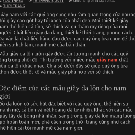
YOU THNEU
10 THÁNG 9, 2021
Chức năng bình luận bị tắt
Chọn
THỜI TRANG
mẫu
giày
Giày nam với các quý ông cũng như tầm quan trọng của nhữn
da
đôi giày cao gót hay túi xách của phái đẹp. Mỗi thiết kế giày
lộn
nâng
nam thể hiện cá tính, sở thích và gu thẩm mỹ riêng của mỗi
chiều
người. Chất liệu giày đa dạng, thiết kế thời trang, phong cách.
cao
cực
Da vẫn là chất liệu hàng đầu được các quý ông lựa chọn để th
ngầu
hiện sự lịch lãm, mạnh mẽ của bản thân.
cho
các
Mẫu giày da lộn luôn gây được ấn tượng mạnh cho các quý
quý
ông
ông trong phối đồ. Thị trường với nhiều mẫu
giày nam
chất
liệu da lộn khác nhau. Chia sẻ dưới đây sẽ giúp quý ông lựa
chọn được thiết kế và mẫu giày phù hợp với sở thích.
Đặc điểm của các mẫu giày da lộn cho nam
giới
Đồ da luôn có sức hút đặc biệt với các quý ông, thể hiện sự
mạnh mẽ, cá tính và nét hoang dã tự nhiên. Khác với các mẫu
giày tây da bóng nhã nhặn, sang trọng, giày da lộn mạng luồn
gió hoàn toàn mới, phá cách trong thời trang cũng như cách
thể hiện cái tôi mạnh mẽ của nam giới.