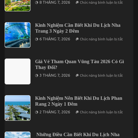
ở
2026
8 THÁNG 7, 2026
Chức năng bình luận bị tắt
Ngày
Review
2
Chuyến
Đêm
Du
Lịch
Đà
Kinh Nghiệm Cần Biết Khi Du Lịch Nha
Lạt
Trang 3 Ngày 2 Đêm
3
Ngày
ở
6 THÁNG 7, 2026
Chức năng bình luận bị tắt
2
Kinh
Đêm
Nghiệm
Trọn
Cần
Gói
Biết
Giá
Khi
Giá Vé Tham Quan Vũng Tàu 2026 Có Gì
Chỉ
Du
Từ
Thay Đổi?
Lịch
3.190K
Nha
ở
3 THÁNG 7, 2026
Chức năng bình luận bị tắt
Trang
Giá
3
Vé
Ngày
Tham
2
Quan
Đêm
Vũng
Kinh Nghiệm Nên Biết Khi Du Lịch Phan
Tàu
Rang 2 Ngày 1 Đêm
2026
Có
ở
2 THÁNG 7, 2026
Chức năng bình luận bị tắt
Gì
Kinh
Thay
Nghiệm
Đổi?
Nên
Biết
Khi
Những Điều Cần Biết Khi Du Lịch Nha
Du