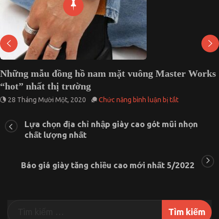
s
Nam giới có nên đeo kính chống ánh sáng xanh 0 
khi làm việc?
ở
15 Tháng 5, 2022
Chức năng bình luận bị tắt
Nam
giới
Lựa chọn địa chỉ nhập giày cao gót mũi nhọn
có
chất lượng nhất
nên
đeo
kính
chống
Báo giá giày tăng chiều cao mới nhất 5/2022
ánh
sáng
xanh
0
độ
khi