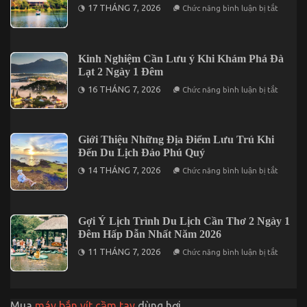
ở
17 THÁNG 7, 2026
Chức năng bình luận bị tắt
Cần
Khi
Thơ
Du
2026
Lịch
Trước
Măng
Khi
Đen
Kinh Nghiệm Cần Lưu ý Khi Khám Phá Đà
Khởi
Thì
Hành
Lạt 2 Ngày 1 Đêm
Nên
Ăn
ở
16 THÁNG 7, 2026
Chức năng bình luận bị tắt
Uống
Kinh
Ở
Nghiệm
Đâu?
Cần
Lưu
ý
Giới Thiệu Những Địa Điểm Lưu Trú Khi
Khi
Đến Du Lịch Đảo Phú Quý
Khám
Phá
ở
14 THÁNG 7, 2026
Chức năng bình luận bị tắt
Đà
Giới
Lạt
Thiệu
2
Những
Ngày
Địa
1
Điểm
Gợi Ý Lịch Trình Du Lịch Cần Thơ 2 Ngày 1
Đêm
Lưu
Đêm Hấp Dẫn Nhất Năm 2026
Trú
Khi
ở
11 THÁNG 7, 2026
Chức năng bình luận bị tắt
Đến
Gợi
Du
Ý
Lịch
Lịch
Đảo
Trình
Phú
Du
Quý
Mua
máy bắn vít cầm tay
dùng hơi
Lịch