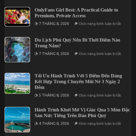
US
Bộ
Users
Giúp
OnlyFans Girl Best: A Practical Guide to
Bạn
Premium, Private Access
Tối
Ưu
ở
7 THÁNG 8, 2026
Chức năng bình luận bị tắt
Chuyến
OnlyFans
Vi
Girl
Vu
Best:
Nha
A
Du Lịch Phú Quý Nên Đi Thời Điểm Nào
Trang
Practical
Trong Năm?
3
Guide
Ngày
to
ở
7 THÁNG 8, 2026
Chức năng bình luận bị tắt
2
Premium,
Du
Đêm
Private
Lịch
Access
Phú
Quý
Nên
Tối Ưu Hành Trình Với 5 Điểm Đến Đáng
Đi
Kết Hợp Trong Chuyến Mũi Né 3 Ngày 2
Thời
Điểm
Đêm
Nào
ở
Trong
5 THÁNG 8, 2026
Chức năng bình luận bị tắt
Tối
Năm?
Ưu
Hành
Hành Trình Khơi Mở Vị Giác Qua 5 Món Đặc
Trình
Sản Nức Tiếng Trên Đảo Phú Quý
Với
5
ở
4 THÁNG 8, 2026
Điểm
Chức năng bình luận bị tắt
Hành
Đến
Trình
Đáng
Khơi