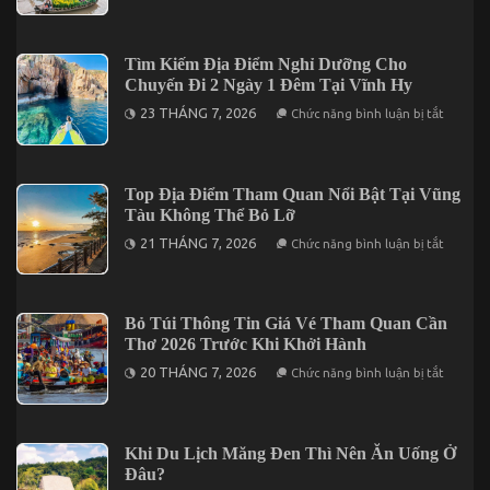
Lạt
Hoạch
2
Xây
Ngày
Dựng
1
Chương
Tìm Kiếm Địa Điểm Nghỉ Dưỡng Cho
Đêm
Trình
Chuyến Đi 2 Ngày 1 Đêm Tại Vĩnh Hy
Gala
Dinner
ở
23 THÁNG 7, 2026
Chức năng bình luận bị tắt
Trong
Tìm
Tour
Kiếm
Cần
Địa
Thơ
Điểm
3
Nghỉ
Top Địa Điểm Tham Quan Nổi Bật Tại Vũng
Ngày
Dưỡng
2
Tàu Không Thể Bỏ Lỡ
Cho
Đêm
Chuyến
ở
21 THÁNG 7, 2026
Chức năng bình luận bị tắt
Đi
Top
2
Địa
Ngày
Điểm
1
Tham
Đêm
Quan
Bỏ Túi Thông Tin Giá Vé Tham Quan Cần
Tại
Nổi
Vĩnh
Thơ 2026 Trước Khi Khởi Hành
Bật
Hy
Tại
ở
20 THÁNG 7, 2026
Chức năng bình luận bị tắt
Vũng
Bỏ
Tàu
Túi
Không
Thông
Thể
Tin
Bỏ
Giá
Khi Du Lịch Măng Đen Thì Nên Ăn Uống Ở
Lỡ
Vé
Đâu?
Tham
Quan