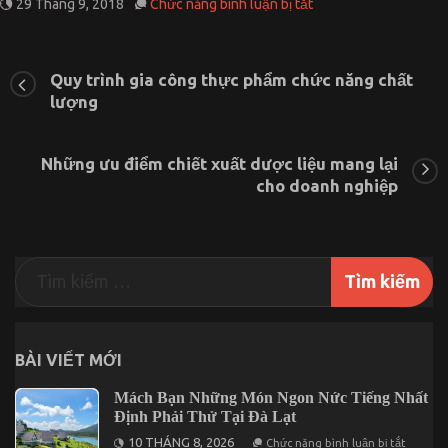
ở
29 Tháng 9, 2018
Chức năng bình luận bị tắt
Hàng
Nhật
nội
địa,
Quy trình gia công thực phẩm chức năng chất
nên
lượng
sắm
ở
đâu?
Những ưu điểm chiết xuất dược liệu mang lại
cho doanh nghiệp
BÀI VIẾT MỚI
Mách Bạn Những Món Ngon Nức Tiếng Nhất
Định Phải Thử Tại Đà Lạt
ở
10 THÁNG 8, 2026
Chức năng bình luận bị tắt