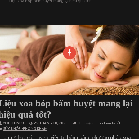
Liệu xoa bóp bấm huyệt mang lại hiệu quả tốt?
Liệu xoa bóp bấm huyệt mang lại
hiệu quả tốt?
ở
YOU THNEU
25 THÁNG 10, 2020
Chức năng bình luận bị tắt
Liệu
SỨC KHỎE -PHÒNG KHÁM
xoa
bóp
Trong Y học cổ truyền, việc trị bệnh bằng phương pháp xoa