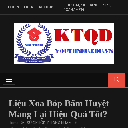
Skip
THỨ HAI, 10 THÁNG 8 2026,
LOGIN
CREATE ACCOUNT
to
12:14:14 PM
content
KIẾN THỨC KINH TẾ QUỐC DÂN
Chia sẻ kiến thức, tài liệu học tập Kinh Tế Quốc Dân
Toggle
navigation
Liệu Xoa Bóp Bấm Huyệt
Mang Lại Hiệu Quả Tốt?
Home
SỨC KHỎE -PHÒNG KHÁM