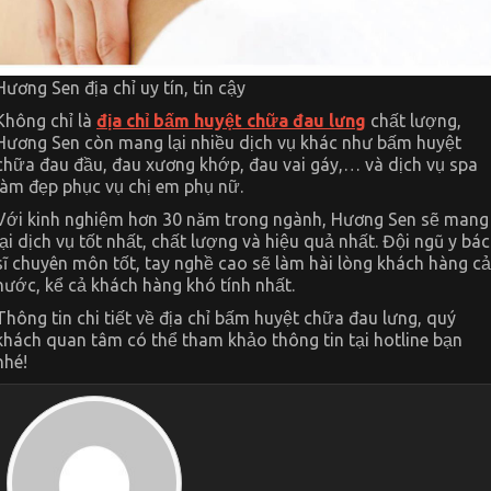
Hương Sen địa chỉ uy tín, tin cậy
Không chỉ là
địa chỉ bấm huyệt chữa đau lưng
chất lượng,
Hương Sen còn mang lại nhiều dịch vụ khác như bấm huyệt
chữa đau đầu, đau xương khớp, đau vai gáy,… và dịch vụ spa
làm đẹp phục vụ chị em phụ nữ.
Với kinh nghiệm hơn 30 năm trong ngành, Hương Sen sẽ mang
lại dịch vụ tốt nhất, chất lượng và hiệu quả nhất. Đội ngũ y bác
sĩ chuyên môn tốt, tay nghề cao sẽ làm hài lòng khách hàng cả
nước, kể cả khách hàng khó tính nhất.
Thông tin chi tiết về địa chỉ bấm huyệt chữa đau lưng, quý
khách quan tâm có thể tham khảo thông tin tại hotline bạn
nhé!