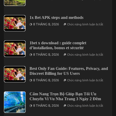
Mách
Bạn
Những
Món
Ngon
1x Bet APK steps and methods
Nức
Tiếng
ở
8 THÁNG 8, 2026
Chức năng bình luận bị tắt
Nhất
1x
Định
Bet
Phải
APK
Thử
steps
Tại
and
1bet x download : guide complet
Đà
methods
d’installation, bonus et sécurité
Lạt
ở
8 THÁNG 8, 2026
Chức năng bình luận bị tắt
1bet
x
downloa
:
Best Only Fan Guide: Features, Privacy, and
guide
Discreet Billing for US Users
complet
d’installa
ở
8 THÁNG 8, 2026
Chức năng bình luận bị tắt
bonus
Best
et
Only
sécurité
Fan
Guide:
Cẩm Nang Trọn Bộ Giúp Bạn Tối Ưu
Features,
Chuyến Vi Vu Nha Trang 3 Ngày 2 Đêm
Privacy,
and
ở
8 THÁNG 8, 2026
Chức năng bình luận bị tắt
Discreet
Cẩm
Billing
Nang
for
Trọn