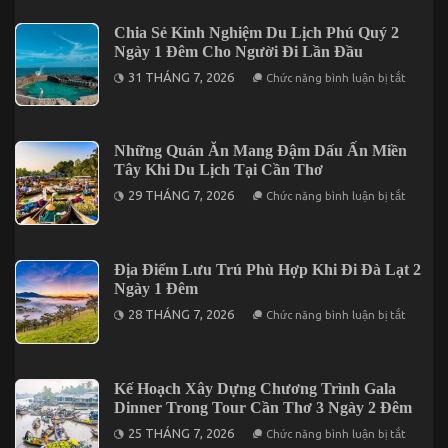
Kết
Mở
Hợp
Vị
Trong
Chia Sẻ Kinh Nghiệm Du Lịch Phú Quý 2
Giác
Chuyến
Ngày 1 Đêm Cho Người Đi Lần Đầu
Qua
Mũi
5
Né
ở
31 THÁNG 7, 2026
Chức năng bình luận bị tắt
Món
3
Chia
Đặc
Ngày
Sẻ
Sản
2
Kinh
Nức
Đêm
Nghiệm
Tiếng
Du
Những Quán Ăn Mang Đậm Dấu Ấn Miền
Trên
Lịch
Đảo
Tây Khi Du Lịch Tại Cần Thơ
Phú
Phú
Quý
ở
Quý
29 THÁNG 7, 2026
Chức năng bình luận bị tắt
2
Những
Ngày
Quán
1
Ăn
Đêm
Mang
Cho
Đậm
Địa Điểm Lưu Trú Phù Hợp Khi Đi Đà Lạt 2
Người
Dấu
Đi
Ngày 1 Đêm
Ấn
Lần
Miền
ở
Đầu
28 THÁNG 7, 2026
Chức năng bình luận bị tắt
Tây
Địa
Khi
Điểm
Du
Lưu
Lịch
Trú
Tại
Phù
Kế Hoạch Xây Dựng Chương Trình Gala
Cần
Hợp
Thơ
Dinner Trong Tour Cần Thơ 3 Ngày 2 Đêm
Khi
Đi
ở
25 THÁNG 7, 2026
Chức năng bình luận bị tắt
Đà
Kế