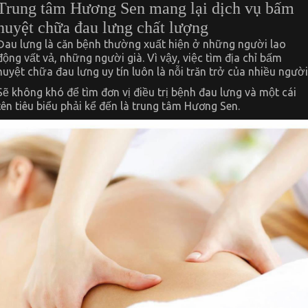
Trung tâm Hương Sen mang lại dịch vụ bấm
huyệt chữa đau lưng chất lượng
Đau lưng là căn bệnh thường xuất hiện ở những người lao
động vất vả, những người già. Vì vậy, việc tìm địa chỉ bấm
huyệt chữa đau lưng uy tín luôn là nỗi trăn trở của nhiều người
Sẽ không khó để tìm đơn vị điều trị bệnh đau lưng và một cái
tên tiêu biểu phải kể đến là trung tâm Hương Sen.