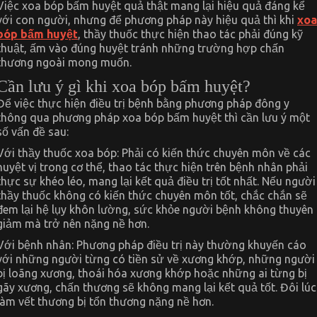
Việc xoa bóp bấm huyệt quả thật mang lại hiệu quả đáng kể
với con người, nhưng để phương pháp này hiệu quả thì khi
xoa
bóp bấm huyệt
, thầy thuốc thực hiện thao tác phải đúng kỹ
thuật, ấm vào đúng huyệt tránh những trường hợp chấn
thương ngoài mong muốn.
Cần lưu ý gì khi xoa bóp bấm huyệt?
Để việc thực hiện điều trị bệnh bằng phương pháp đông y
thông qua phương pháp xoa bóp bấm huyệt thì cần lưu ý một
số vấn đề sau:
Với thầy thuốc xoa bóp: Phải có kiến thức chuyên môn về các
huyệt vị trong cơ thể, thao tác thực hiện trên bệnh nhân phải
thực sự khéo léo, mang lại kết quả điều trị tốt nhất. Nếu người
thầy thuốc không có kiến thức chuyên môn tốt, chắc chắn sẽ
đem lại hệ lụy khôn lường, sức khỏe người bệnh không thuyên
giảm mà trở nên nặng nề hơn.
Với bệnh nhân: Phương pháp điều trị này thường khuyến cáo
với những người từng có tiền sử về xương khớp, những người
bị loãng xương, thoái hóa xương khớp hoặc những ai từng bị
gãy xương, chấn thương sẽ không mang lại kết quả tốt. Đôi lúc
làm vết thương bị tổn thương nặng nề hơn.