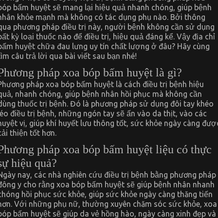
bấm
bóp bấm huyệt sẽ mang lại hiệu quả nhanh chóng, giúp bệnh
huyệt
mang
nhân khỏe mạnh mà không có tác dụng phụ nào. Bởi thông
lại
qua phương pháp điều trị này, người bệnh không cần sử dụng
hiệu
quả
bất kỳ loại thuốc nào để điều trị, hiệu quả đáng kể. Vậy địa chỉ
tốt?
bấm huyệt chữa đau lưng uy tín chất lượng ở đâu? Hãy cùng
tìm câu trả lời qua bài viết sau bạn nhé!
Phương pháp xoa bóp bấm huyệt là gì?
Phương pháp xoa bóp bấm huyệt là cách điều trị bệnh hiệu
quả, nhanh chóng, giúp bệnh nhân hồi phục mà không cần
dùng thuốc trị bệnh. Đó là phương pháp sử dụng đôi tay khéo
léo điều trị bệnh, những ngón tay sẽ ấn vào da thịt, vào các
huyệt vị, giúp khí huyết lưu thông tốt, sức khỏe ngày càng đượ
cải thiện tốt hơn.
Phương pháp xoa bóp bấm huyệt liệu có thực
sự hiệu quả?
Ngày nay, các nhà nghiên cứu điều trị bệnh bằng phương pháp
đông y cho rằng xoa bóp bấm huyệt sẽ giúp bệnh nhân nhanh
chóng hồi phục sức khỏe, giúp sức khỏe ngày càng thăng tiến
hơn. Với những phụ nữ, thường xuyên chăm sóc sức khỏe, xoa
bóp bấm huyệt sẽ giúp da vẻ hồng hào, ngày càng xinh đẹp và