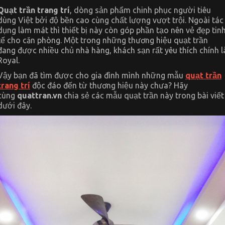
quạt
Quạt trần trang trí
, dòng sản phẩm chinh phục người tiêu
trần
dùng Việt bởi độ bền cao cùng chất lượng vượt trội. Ngoài tác
trang
trí
dụng làm mát thì thiết bị này còn góp phần tạo nên vẻ đẹp tin
độc
tế cho căn phòng. Một trong những thương hiệu quạt trần
đáo
đến
đang được nhiều chủ nhà hàng, khách sạn rất yêu thích chính l
từ
Royal.
thương
hiệu
Vậy bạn đã tìm được cho gia đình mình những mẫu
quạt trần
Royal
trang trí
độc đáo đến từ thương hiệu này chưa? Hãy
cùng
quattran.vn
chia sẻ các mẫu quạt trần này trong bài viết
dưới đây.