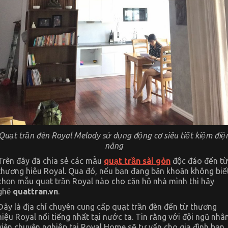
Quạt trần đèn Royal Melody sử dụng động cơ siêu tiết kiệm điệ
năng
Trên đây đã chia sẻ các mẫu
quạt trần sài gòn
độc đáo đến t
thương hiệu Royal. Qua đó, nếu bạn đang băn khoăn không biế
chọn mẫu quạt trần Royal nào cho căn hộ nhà mình thì hãy
ghé
quattran.vn
.
Đây là địa chỉ chuyên cung cấp quạt trần đèn đến từ thương
hiệu Royal nổi tiếng nhất tại nước ta. Tin rằng với đội ngũ nhâ
viên chuyên nghiệp tại Royal Home sẽ tư vấn cho gia đình bạn