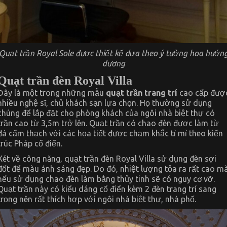
Quạt trần Royal Sole được thiết kế dựa theo ý tưởng hoa hướn
dương
Quạt trần đèn Royal Villa
Đây là một trong những mẫu
quạt trần trang trí
cao cấp đượ
nhiều nghệ sĩ, chủ khách sạn lựa chọn. Họ thường sử dụng
chúng để lắp đặt cho phòng khách của ngôi nhà biệt thự có
trần cao từ 3,5m trở lên. Quạt trần có chao đèn được làm từ
đá cẩm thạch với các họa tiết được chạm khắc tỉ mỉ theo kiến
trúc Pháp cổ điển.
Xét về công năng, quạt trần đèn Royal Villa sử dụng đèn sợi
đốt để màu ánh sáng đẹp. Do đó, nhiệt lượng tỏa ra rất cao m
nếu sử dụng chao đèn làm bằng thủy tinh sẽ có nguy cơ vỡ.
Quạt trần này có kiểu dáng cổ điển kèm 2 đèn trang trí sang
trọng nên rất thích hợp với ngôi nhà biệt thự, nhà phố.