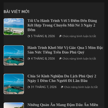
phố
Hồ
Chí
BÀI VIẾT MỚI
Minh
Tối Ưu Hành Trình Với 5 Điểm Đến Đáng
Kết Hợp Trong Chuyến Mũi Né 3 Ngày 2
Đêm
ở
5 THÁNG 8, 2026
Chức năng bình luận bị tắt
Tối
Ưu
Hành
Hành Trình Khơi Mở Vị Giác Qua 5 Món Đặc
Trình
Sản Nức Tiếng Trên Đảo Phú Quý
Với
5
ở
4 THÁNG 8, 2026
Điểm
Chức năng bình luận bị tắt
Hành
Đến
Trình
Đáng
Khơi
Kết
Mở
Hợp
Vị
Trong
Chia Sẻ Kinh Nghiệm Du Lịch Phú Quý 2
Giác
Chuyến
Ngày 1 Đêm Cho Người Đi Lần Đầu
Qua
Mũi
5
Né
ở
31 THÁNG 7, 2026
Chức năng bình luận bị tắt
Món
3
Chia
Đặc
Ngày
Sẻ
Sản
2
Kinh
Nức
Đêm
Nghiệm
Tiếng
Du
Những Quán Ăn Mang Đậm Dấu Ấn Miền
Trên
Lịch
Đảo