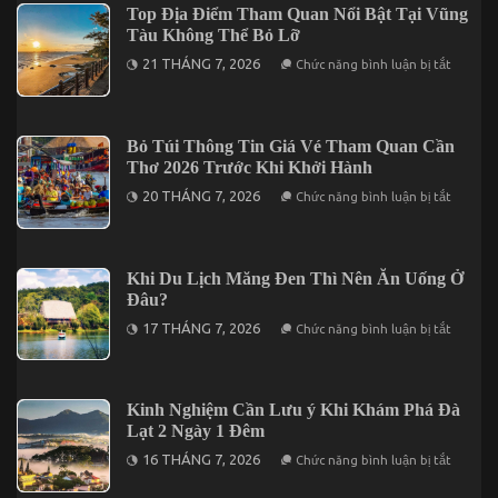
Nghỉ
Top Địa Điểm Tham Quan Nổi Bật Tại Vũng
Ngày
Dưỡng
2
Tàu Không Thể Bỏ Lỡ
Cho
Đêm
Chuyến
ở
21 THÁNG 7, 2026
Chức năng bình luận bị tắt
Đi
Top
2
Địa
Ngày
Điểm
1
Tham
Đêm
Quan
Bỏ Túi Thông Tin Giá Vé Tham Quan Cần
Tại
Nổi
Vĩnh
Thơ 2026 Trước Khi Khởi Hành
Bật
Hy
Tại
ở
20 THÁNG 7, 2026
Chức năng bình luận bị tắt
Vũng
Bỏ
Tàu
Túi
Không
Thông
Thể
Tin
Bỏ
Giá
Khi Du Lịch Măng Đen Thì Nên Ăn Uống Ở
Lỡ
Vé
Đâu?
Tham
Quan
ở
17 THÁNG 7, 2026
Chức năng bình luận bị tắt
Cần
Khi
Thơ
Du
2026
Lịch
Trước
Măng
Khi
Đen
Kinh Nghiệm Cần Lưu ý Khi Khám Phá Đà
Khởi
Thì
Hành
Lạt 2 Ngày 1 Đêm
Nên
Ăn
ở
16 THÁNG 7, 2026
Chức năng bình luận bị tắt
Uống
Kinh
Ở
Nghiệm
Đâu?