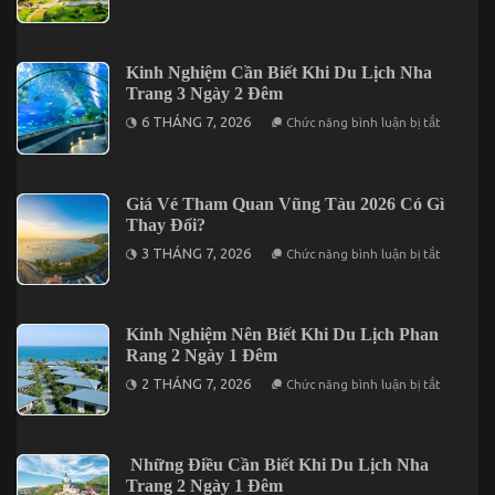
Review
2
Chuyến
Đêm
Du
Lịch
Đà
Kinh Nghiệm Cần Biết Khi Du Lịch Nha
Lạt
Trang 3 Ngày 2 Đêm
3
Ngày
ở
6 THÁNG 7, 2026
Chức năng bình luận bị tắt
2
Kinh
Đêm
Nghiệm
Trọn
Cần
Gói
Biết
Giá
Khi
Giá Vé Tham Quan Vũng Tàu 2026 Có Gì
Chỉ
Du
Từ
Thay Đổi?
Lịch
3.190K
Nha
ở
3 THÁNG 7, 2026
Chức năng bình luận bị tắt
Trang
Giá
3
Vé
Ngày
Tham
2
Quan
Đêm
Vũng
Kinh Nghiệm Nên Biết Khi Du Lịch Phan
Tàu
Rang 2 Ngày 1 Đêm
2026
Có
ở
2 THÁNG 7, 2026
Chức năng bình luận bị tắt
Gì
Kinh
Thay
Nghiệm
Đổi?
Nên
Biết
Khi
Những Điều Cần Biết Khi Du Lịch Nha
Du
Trang 2 Ngày 1 Đêm
Lịch