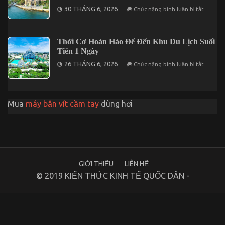
Phan
ở
30 THÁNG 6, 2026
Chức năng bình luận bị tắt
Rang
Những
2
Điều
Ngày
Cần
1
Biết
Đêm
Thời Cơ Hoàn Hảo Để Đến Khu Du Lịch Suối
Khi
Du
Tiên 1 Ngày
Lịch
ở
Nha
26 THÁNG 6, 2026
Chức năng bình luận bị tắt
Thời
Trang
Cơ
2
Hoàn
Ngày
Hảo
1
Để
Đêm
Mua
máy bắn vít cầm tay
dùng hơi
Đến
Khu
Du
Lịch
Suối
Tiên
1
Ngày
GIỚI THIỆU
LIÊN HỆ
© 2019 KIẾN THỨC KINH TẾ QUỐC DÂN -