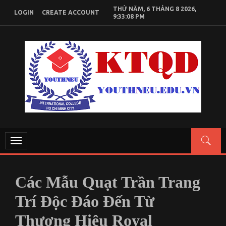
Skip
THỨ NĂM, 6 THÁNG 8 2026,
LOGIN
CREATE ACCOUNT
to
9:33:09 PM
content
KIẾN THỨC KINH TẾ QUỐC DÂN
Chia sẻ kiến thức, tài liệu học tập Kinh Tế Quốc Dân
Toggle
navigation
Các Mẫu Quạt Trần Trang
Trí Độc Đáo Đến Từ
Thương Hiệu Royal