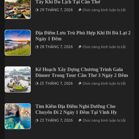
Tây Khi Du Lịch Tại Cần Thơ
Phú
Phú
Quý
ở
Quý
29 THÁNG 7, 2026
Chức năng bình luận bị tắt
2
Những
Ngày
Quán
1
Ăn
Đêm
Mang
Cho
Đậm
Địa Điểm Lưu Trú Phù Hợp Khi Đi Đà Lạt 2
Người
Dấu
Đi
Ngày 1 Đêm
Ấn
Lần
Miền
ở
Đầu
28 THÁNG 7, 2026
Chức năng bình luận bị tắt
Tây
Địa
Khi
Điểm
Du
Lưu
Lịch
Trú
Tại
Phù
Kế Hoạch Xây Dựng Chương Trình Gala
Cần
Hợp
Thơ
Dinner Trong Tour Cần Thơ 3 Ngày 2 Đêm
Khi
Đi
ở
25 THÁNG 7, 2026
Chức năng bình luận bị tắt
Đà
Kế
Lạt
Hoạch
2
Xây
Ngày
Dựng
1
Chương
Tìm Kiếm Địa Điểm Nghỉ Dưỡng Cho
Đêm
Trình
Chuyến Đi 2 Ngày 1 Đêm Tại Vĩnh Hy
Gala
Dinner
ở
23 THÁNG 7, 2026
Chức năng bình luận bị tắt
Trong
Tìm
Tour
Kiếm
Cần
Địa
Thơ
Điểm
3