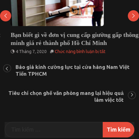
Bạn biết gì về đơn vị cung cấp giường gấp thông
minh giá rẻ thành phố Hồ Chí Minh
ở
4 Tháng 7, 2020
Chức năng bình luận bị tắt
Bạn
biết
Báo giá kính cường lực tại cửa hàng Nam Việt
gì
Tiến TPHCM
về
đơn
vị
cung
Tiêu chí chọn ghế văn phòng mang lại hiệu quả
cấp
làm việc tốt
giường
gấp
thông
minh
giá
rẻ
thành