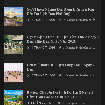
Cần
Lưu
ý
Giới Thiệu Những Địa Điểm Lưu Trú Khi
Khi
Đến Du Lịch Đảo Phú Quý
Khám
Phá
ở
14 THÁNG 7, 2026
Chức năng bình luận bị tắt
Đà
Giới
Lạt
Thiệu
2
Những
Ngày
Địa
1
Điểm
Gợi Ý Lịch Trình Du Lịch Cần Thơ 2 Ngày 1
Đêm
Lưu
Đêm Hấp Dẫn Nhất Năm 2026
Trú
Khi
ở
11 THÁNG 7, 2026
Chức năng bình luận bị tắt
Đến
Gợi
Du
Ý
Lịch
Lịch
Đảo
Trình
Phú
Du
Lên Kế Hoạch Du Lịch Long Hải 3 Ngày 2
Quý
Lịch
Đêm
Cần
Thơ
ở
10 THÁNG 7, 2026
Chức năng bình luận bị tắt
2
Lên
Ngày
Kế
1
Hoạch
Đêm
Du
Hấp
Lịch
Review Chuyến Du Lịch Đà Lạt 3 Ngày 2
Dẫn
Long
Nhất
Đêm Trọn Gói Giá Chỉ Từ 3.190K
Hải
Năm
3
ở
2026
8 THÁNG 7, 2026
Chức năng bình luận bị tắt
Ngày