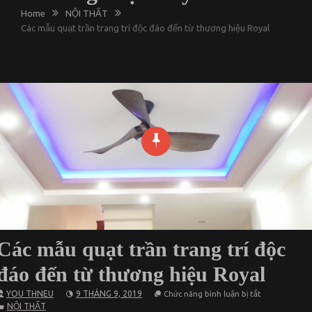
Home
NỘI THẤT
Các mẫu quạt trần trang trí độc đáo đến từ thương hiệu Royal
Các mẫu quạt trần trang trí độc
đáo đến từ thương hiệu Royal
ở
YOU THNEU
9 THÁNG 9, 2019
Chức năng bình luận bị tắt
Các
NỘI THẤT
mẫu