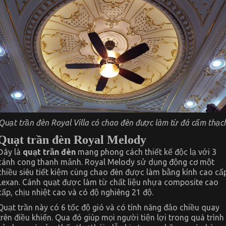
Quạt trần đèn Royal Villa có chao đèn được làm từ đá cẩm thạc
Quạt trần đèn Royal Melody
Đây là
quạt trần đèn
mang phong cách thiết kế độc lạ với 3
cánh cong thanh mảnh. Royal Melody sử dụng động cơ một
chiều siêu tiết kiệm cùng chao đèn được làm bằng kính cao cấ
Lexan. Cánh quạt được làm từ chất liệu nhựa composite cao
cấp, chịu nhiệt cao và có độ nghiêng 21 độ.
Quạt trần này có 6 tốc độ gió và có tính năng đảo chiều quay
trên điều khiển. Qua đó giúp mọi người tiện lợi trong quá trình