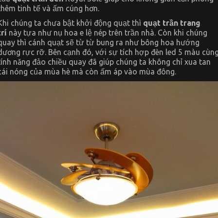
thêm tinh tế và ấm cúng hơn.
Khi chúng ta chưa bật khởi động quạt thì
quạt trần trang
trí
này tựa như nụ hoa e lệ nép trên trần nhà. Còn khi chúng
quay thì cánh quạt sẽ từ từ bung ra như bông hoa hướng
dương rực rỡ. Bên cạnh đó, với sự tích hợp đèn led 5 màu cùn
tính năng đảo chiều quay đã giúp chúng ta không chỉ xua tan
cái nóng của mùa hè mà còn ấm áp vào mùa đông.