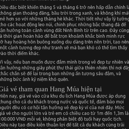
Điều đặc biệt khiến tháng 5 và tháng 6 trở nên hấp dẫn chính l
không gian thoáng đãng, bầu trời trong xanh, và không khí má
mẻ hơn so với những tháng hè khác. Thời tiết như vậy lý tưởn
cho các hoạt động leo núi, chinh phục những bậc thang đá để
tận hưởng toàn cảnh vùng đất Ninh Bình từ trên cao. Đây cũng
là thời gian hoàn hảo để bắt trọn khoảnh khắc bình minh rực
rỡ hay hoàng hôn buông xuống dịu dàng trên nền trời, tạo nên
một cảnh tượng đẹp như tranh vẽ mà bạn khó có thể tìm thấy
vào thời điểm khác.
Vì vậy, nếu bạn muốn được đắm mình trong vẻ đẹp tự nhiên v
tận hưởng những giây phút thư thái giữa thiên nhiên thì nơi đâ
chắc chắn sẽ để lại trong bạn những ấn tượng sâu đậm, và
những bức ảnh kỷ niệm khó quên.
Giá vé tham quan Hang Múa hiện tại
Hiện nay, giá vé vào cửa khu du lịch Hang Múa được áp dụng
chung cho cả du khách trong nước và quốc tế, đảm bảo mọi
người đều có cơ hội tận hưởng vẻ đẹp kỳ vĩ của nơi đây. Mức
giá vé cho người lớn và trẻ em có chiều cao từ 1m đến 1,3m là
100.000 VNĐ mỗi vé, không phân biệt độ tuổi hay quốc tịch.
Điều này tạo điều kiện thuận lợi để tất cả du khách cùng trải