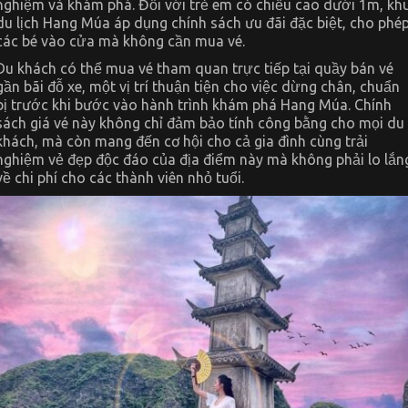
nghiệm và khám phá. Đối với trẻ em có chiều cao dưới 1m, kh
du lịch Hang Múa áp dụng chính sách ưu đãi đặc biệt, cho phé
các bé vào cửa mà không cần mua vé.
Du khách có thể mua vé tham quan trực tiếp tại quầy bán vé
gần bãi đỗ xe, một vị trí thuận tiện cho việc dừng chân, chuẩn
bị trước khi bước vào hành trình khám phá Hang Múa. Chính
sách giá vé này không chỉ đảm bảo tính công bằng cho mọi du
khách, mà còn mang đến cơ hội cho cả gia đình cùng trải
nghiệm vẻ đẹp độc đáo của địa điểm này mà không phải lo lắn
về chi phí cho các thành viên nhỏ tuổi.