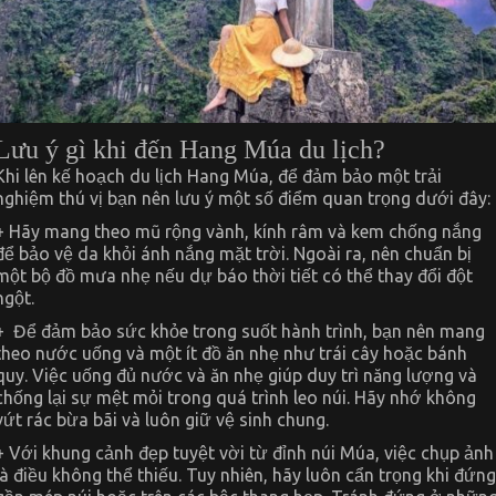
Lưu ý gì khi đến Hang Múa du lịch?
Khi lên kế hoạch du lịch Hang Múa, để đảm bảo một trải
nghiệm thú vị bạn nên lưu ý một số điểm quan trọng dưới đây:
+ Hãy mang theo mũ rộng vành, kính râm và kem chống nắng
để bảo vệ da khỏi ánh nắng mặt trời. Ngoài ra, nên chuẩn bị
một bộ đồ mưa nhẹ nếu dự báo thời tiết có thể thay đổi đột
ngột.
+ Để đảm bảo sức khỏe trong suốt hành trình, bạn nên mang
theo nước uống và một ít đồ ăn nhẹ như trái cây hoặc bánh
quy. Việc uống đủ nước và ăn nhẹ giúp duy trì năng lượng và
chống lại sự mệt mỏi trong quá trình leo núi. Hãy nhớ không
vứt rác bừa bãi và luôn giữ vệ sinh chung.
+ Với khung cảnh đẹp tuyệt vời từ đỉnh núi Múa, việc chụp ảnh
là điều không thể thiếu. Tuy nhiên, hãy luôn cẩn trọng khi đứng