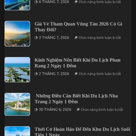
6 THÁNG 7, 2026
Chức năng bình luận bị tắt
2
Kinh
Đêm
Nghiệm
Trọn
Cần
Gói
Biết
Giá
Khi
Giá Vé Tham Quan Vũng Tàu 2026 Có Gì
Chỉ
Du
Từ
Thay Đổi?
Lịch
3.190K
Nha
ở
3 THÁNG 7, 2026
Chức năng bình luận bị tắt
Trang
Giá
3
Vé
Ngày
Tham
2
Quan
Đêm
Vũng
Kinh Nghiệm Nên Biết Khi Du Lịch Phan
Tàu
Rang 2 Ngày 1 Đêm
2026
Có
ở
2 THÁNG 7, 2026
Chức năng bình luận bị tắt
Gì
Kinh
Thay
Nghiệm
Đổi?
Nên
Biết
Khi
Những Điều Cần Biết Khi Du Lịch Nha
Du
Trang 2 Ngày 1 Đêm
Lịch
Phan
ở
30 THÁNG 6, 2026
Chức năng bình luận bị tắt
Rang
Những
2
Điều
Ngày
Cần
1
Biết
Đêm
Thời Cơ Hoàn Hảo Để Đến Khu Du Lịch Suối
Khi
Du
Tiên 1 Ngày