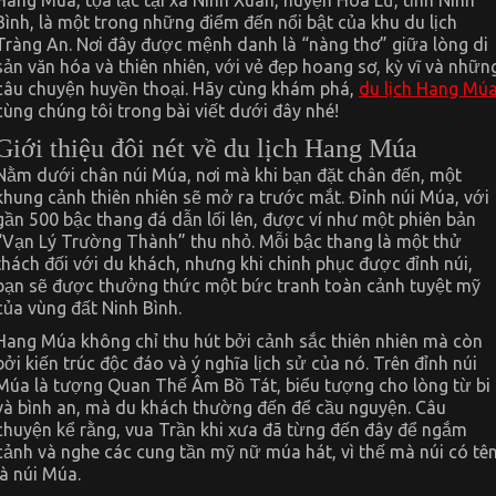
Hang Múa, tọa lạc tại xã Ninh Xuân, huyện Hoa Lư, tỉnh Ninh
Kíp
Bình, là một trong những điểm đến nổi bật của khu du lịch
Kinh
Nghiệm
Tràng An. Nơi đây được mệnh danh là “nàng thơ” giữa lòng di
Du
sản văn hóa và thiên nhiên, với vẻ đẹp hoang sơ, kỳ vĩ và nhữn
Lịch
Hang
câu chuyện huyền thoại. Hãy cùng khám phá,
du lịch Hang Mú
Múa
cùng chúng tôi trong bài viết dưới đây nhé!
–
Ninh
Giới thiệu đôi nét về du lịch Hang Múa
Bình
Nằm dưới chân núi Múa, nơi mà khi bạn đặt chân đến, một
khung cảnh thiên nhiên sẽ mở ra trước mắt. Đỉnh núi Múa, với
gần 500 bậc thang đá dẫn lối lên, được ví như một phiên bản
“Vạn Lý Trường Thành” thu nhỏ. Mỗi bậc thang là một thử
thách đối với du khách, nhưng khi chinh phục được đỉnh núi,
bạn sẽ được thưởng thức một bức tranh toàn cảnh tuyệt mỹ
của vùng đất Ninh Bình.
Hang Múa không chỉ thu hút bởi cảnh sắc thiên nhiên mà còn
bởi kiến trúc độc đáo và ý nghĩa lịch sử của nó. Trên đỉnh núi
Múa là tượng Quan Thế Âm Bồ Tát, biểu tượng cho lòng từ bi
và bình an, mà du khách thường đến để cầu nguyện. Câu
chuyện kể rằng, vua Trần khi xưa đã từng đến đây để ngắm
cảnh và nghe các cung tần mỹ nữ múa hát, vì thế mà núi có tê
là núi Múa.