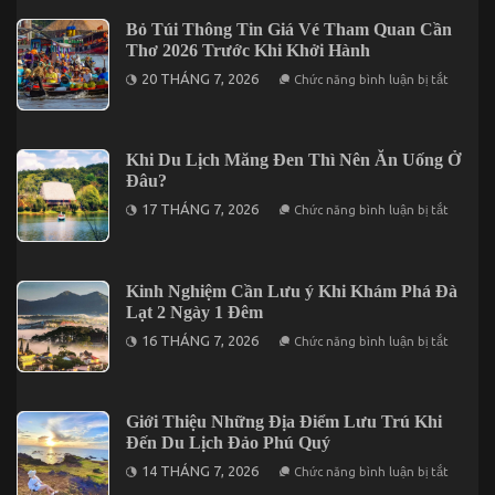
Tham
Đêm
Quan
Bỏ Túi Thông Tin Giá Vé Tham Quan Cần
Tại
Nổi
Vĩnh
Thơ 2026 Trước Khi Khởi Hành
Bật
Hy
Tại
ở
20 THÁNG 7, 2026
Chức năng bình luận bị tắt
Vũng
Bỏ
Tàu
Túi
Không
Thông
Thể
Tin
Bỏ
Giá
Khi Du Lịch Măng Đen Thì Nên Ăn Uống Ở
Lỡ
Vé
Đâu?
Tham
Quan
ở
17 THÁNG 7, 2026
Chức năng bình luận bị tắt
Cần
Khi
Thơ
Du
2026
Lịch
Trước
Măng
Khi
Đen
Kinh Nghiệm Cần Lưu ý Khi Khám Phá Đà
Khởi
Thì
Hành
Lạt 2 Ngày 1 Đêm
Nên
Ăn
ở
16 THÁNG 7, 2026
Chức năng bình luận bị tắt
Uống
Kinh
Ở
Nghiệm
Đâu?
Cần
Lưu
ý
Giới Thiệu Những Địa Điểm Lưu Trú Khi
Khi
Đến Du Lịch Đảo Phú Quý
Khám
Phá
ở
14 THÁNG 7, 2026
Chức năng bình luận bị tắt
Đà
Giới
Lạt