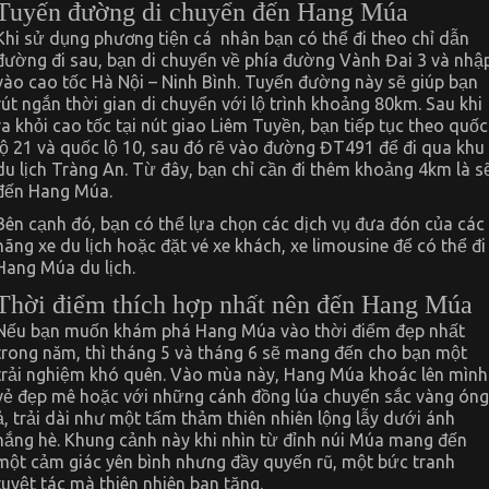
Tuyến đường di chuyển đến Hang Múa
Khi sử dụng phương tiện cá nhân bạn có thể đi theo chỉ dẫn
đường đi sau, bạn di chuyển về phía đường Vành Đai 3 và nhậ
vào cao tốc Hà Nội – Ninh Bình. Tuyến đường này sẽ giúp bạn
rút ngắn thời gian di chuyển với lộ trình khoảng 80km. Sau khi
ra khỏi cao tốc tại nút giao Liêm Tuyền, bạn tiếp tục theo quốc
lộ 21 và quốc lộ 10, sau đó rẽ vào đường ĐT491 để đi qua khu
du lịch Tràng An. Từ đây, bạn chỉ cần đi thêm khoảng 4km là s
đến Hang Múa.
Bên cạnh đó, bạn có thể lựa chọn các dịch vụ đưa đón của các
hãng xe du lịch hoặc đặt vé xe khách, xe limousine để có thể đi
Hang Múa du lịch.
Thời điểm thích hợp nhất nên đến Hang Múa
Nếu bạn muốn khám phá Hang Múa vào thời điểm đẹp nhất
trong năm, thì tháng 5 và tháng 6 sẽ mang đến cho bạn một
trải nghiệm khó quên. Vào mùa này, Hang Múa khoác lên mình
vẻ đẹp mê hoặc với những cánh đồng lúa chuyển sắc vàng óng
ả, trải dài như một tấm thảm thiên nhiên lộng lẫy dưới ánh
nắng hè. Khung cảnh này khi nhìn từ đỉnh núi Múa mang đến
một cảm giác yên bình nhưng đầy quyến rũ, một bức tranh
tuyệt tác mà thiên nhiên ban tặng.