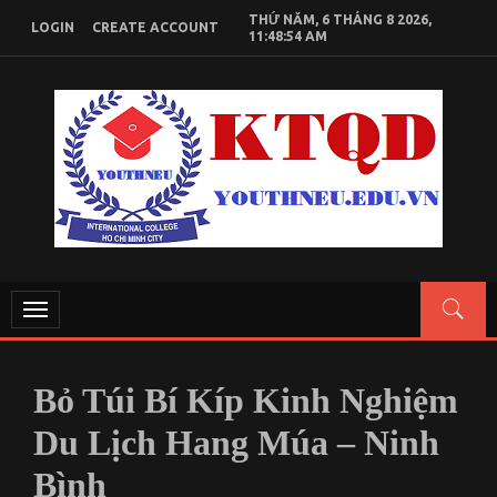
Skip
THỨ NĂM, 6 THÁNG 8 2026,
LOGIN
CREATE ACCOUNT
to
11:48:55 AM
content
KIẾN THỨC KINH TẾ QUỐC DÂN
Chia sẻ kiến thức, tài liệu học tập Kinh Tế Quốc Dân
Toggle
navigation
Bỏ Túi Bí Kíp Kinh Nghiệm
Du Lịch Hang Múa – Ninh
Bình