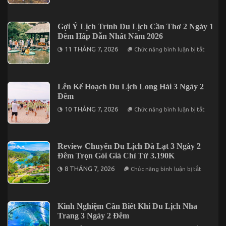
Thiệu
2
Những
Ngày
Địa
1
Điểm
Gợi Ý Lịch Trình Du Lịch Cần Thơ 2 Ngày 1
Đêm
Lưu
Đêm Hấp Dẫn Nhất Năm 2026
Trú
Khi
ở
11 THÁNG 7, 2026
Chức năng bình luận bị tắt
Đến
Gợi
Du
Ý
Lịch
Lịch
Đảo
Trình
Phú
Du
Lên Kế Hoạch Du Lịch Long Hải 3 Ngày 2
Quý
Lịch
Đêm
Cần
Thơ
ở
10 THÁNG 7, 2026
Chức năng bình luận bị tắt
2
Lên
Ngày
Kế
1
Hoạch
Đêm
Du
Hấp
Lịch
Review Chuyến Du Lịch Đà Lạt 3 Ngày 2
Dẫn
Long
Nhất
Đêm Trọn Gói Giá Chỉ Từ 3.190K
Hải
Năm
3
ở
2026
8 THÁNG 7, 2026
Chức năng bình luận bị tắt
Ngày
Review
2
Chuyến
Đêm
Du
Lịch
Đà
Kinh Nghiệm Cần Biết Khi Du Lịch Nha
Lạt
Trang 3 Ngày 2 Đêm
3
Ngày
ở