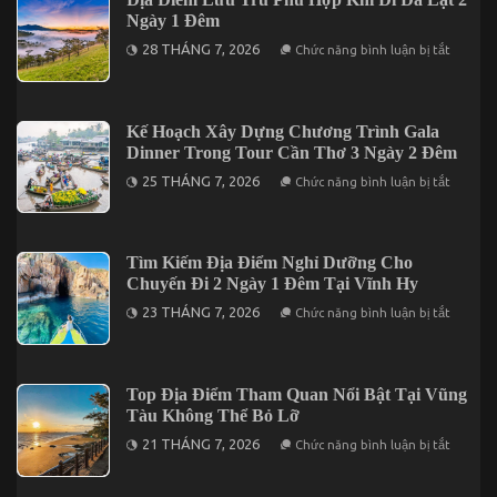
Dấu
Đi
Ngày 1 Đêm
Ấn
Lần
Miền
ở
Đầu
28 THÁNG 7, 2026
Chức năng bình luận bị tắt
Tây
Địa
Khi
Điểm
Du
Lưu
Lịch
Trú
Tại
Phù
Kế Hoạch Xây Dựng Chương Trình Gala
Cần
Hợp
Thơ
Dinner Trong Tour Cần Thơ 3 Ngày 2 Đêm
Khi
Đi
ở
25 THÁNG 7, 2026
Chức năng bình luận bị tắt
Đà
Kế
Lạt
Hoạch
2
Xây
Ngày
Dựng
1
Chương
Tìm Kiếm Địa Điểm Nghỉ Dưỡng Cho
Đêm
Trình
Chuyến Đi 2 Ngày 1 Đêm Tại Vĩnh Hy
Gala
Dinner
ở
23 THÁNG 7, 2026
Chức năng bình luận bị tắt
Trong
Tìm
Tour
Kiếm
Cần
Địa
Thơ
Điểm
3
Nghỉ
Top Địa Điểm Tham Quan Nổi Bật Tại Vũng
Ngày
Dưỡng
2
Tàu Không Thể Bỏ Lỡ
Cho
Đêm
Chuyến
ở
21 THÁNG 7, 2026
Chức năng bình luận bị tắt
Đi
Top
2
Địa
Ngày
Điểm
1