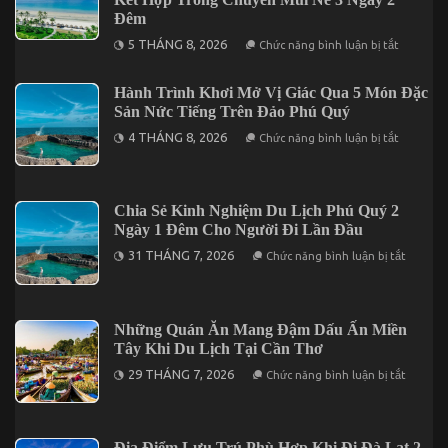
Đêm
ở
5 THÁNG 8, 2026
Chức năng bình luận bị tắt
Tối
Ưu
Hành
Hành Trình Khơi Mở Vị Giác Qua 5 Món Đặc
Trình
Sản Nức Tiếng Trên Đảo Phú Quý
Với
5
ở
4 THÁNG 8, 2026
Điểm
Chức năng bình luận bị tắt
Hành
Đến
Trình
Đáng
Khơi
Kết
Mở
Hợp
Vị
Trong
Chia Sẻ Kinh Nghiệm Du Lịch Phú Quý 2
Giác
Chuyến
Ngày 1 Đêm Cho Người Đi Lần Đầu
Qua
Mũi
5
Né
ở
31 THÁNG 7, 2026
Chức năng bình luận bị tắt
Món
3
Chia
Đặc
Ngày
Sẻ
Sản
2
Kinh
Nức
Đêm
Nghiệm
Tiếng
Du
Những Quán Ăn Mang Đậm Dấu Ấn Miền
Trên
Lịch
Đảo
Tây Khi Du Lịch Tại Cần Thơ
Phú
Phú
Quý
ở
Quý
29 THÁNG 7, 2026
Chức năng bình luận bị tắt
2
Những
Ngày
Quán
1
Ăn
Đêm
Mang
Cho
Đậm
Địa Điểm Lưu Trú Phù Hợp Khi Đi Đà Lạt 2
Người