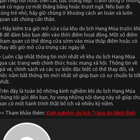
gần mép núi hoặc trên các bậc thang hẹp. Tránh đứng ở nhữn
nơi có nguy cơ mất thăng bằng hoặc trượt ngã. Nếu bạn đi
cùng trẻ nhỏ, hãy giữ chúng ở khoảng cách an toàn và luôn
quan sát chúng cẩn thận.
+ Hãy kiểm tra giờ mở cửa của khu du lịch Hang Múa trước kh
đi để đảm bảo bạn đến vào thời điểm hoạt động. Một số điểm
tham quan có thể đóng cửa sớm vào mùa thấp điểm hoặc có
thay đổi giờ mở cửa trong các ngày lễ.
+ Luôn cập nhật thông tin mới nhất về khu du lịch Hang Múa
qua các trang web chính thức hoặc mạng xã hội. Thông tin về
giá vé, chính sách và các sự kiện đặc biệt có thể thay đổi, và
việc nắm bắt thông tin mới nhất sẽ giúp bạn có sự chuẩn bị tố
nhất.
Trên đây là toàn bộ những kinh nghiệm khi du lịch Hang Múa
chúng tôi gửi đến bạn, hy vọng những nội dung này sẽ giúp ch
bạn có một hành trình thật bổ ích và nhiều kỷ niệm.
>> Tham khảo thêm:
Kinh nghiệm du lịch Tràng An Ninh Bình