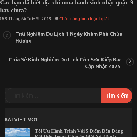
t địa chỉ mua bánh sinh nhật quận 9
Những Điểm 
Cửa Lò
ở
, 2019
Chức năng bình luận bị tắt
3 Tháng 4, 2025
Các
bạn
Trải Nghiệm Du Lịch 1 Ngày Khám Phá Chùa
đã
Hương
biết
địa
chỉ
mua
Chia Sẻ Kinh Nghiệm Du Lịch Côn Sơn Kiếp Bạc
bánh
Cập Nhật 2025
sinh
nhật
quận
9
hay
chưa?
BÀI VIẾT MỚI
Tối Ưu Hành Trình Với 5 Điểm Đến Đáng
Kết Hợp Trong Chuyến Mũi Né 3 Ngày 2