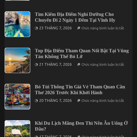
2
Xây
Ngày
Dựng
1
Chương
Tìm Kiếm Địa Điểm Nghỉ Dưỡng Cho
Đêm
Trình
Chuyến Đi 2 Ngày 1 Đêm Tại Vĩnh Hy
Gala
Dinner
ở
23 THÁNG 7, 2026
Chức năng bình luận bị tắt
Trong
Tìm
Tour
Kiếm
Cần
Địa
Thơ
Điểm
3
Nghỉ
Top Địa Điểm Tham Quan Nổi Bật Tại Vũng
Ngày
Dưỡng
2
Tàu Không Thể Bỏ Lỡ
Cho
Đêm
Chuyến
ở
21 THÁNG 7, 2026
Chức năng bình luận bị tắt
Đi
Top
2
Địa
Ngày
Điểm
1
Tham
Đêm
Quan
Bỏ Túi Thông Tin Giá Vé Tham Quan Cần
Tại
Nổi
Vĩnh
Thơ 2026 Trước Khi Khởi Hành
Bật
Hy
Tại
ở
20 THÁNG 7, 2026
Chức năng bình luận bị tắt
Vũng
Bỏ
Tàu
Túi
Không
Thông
Thể
Tin
Bỏ
Giá
Khi Du Lịch Măng Đen Thì Nên Ăn Uống Ở
Lỡ
Vé
Đâu?
Tham
Quan
ở
17 THÁNG 7, 2026
Chức năng bình luận bị tắt