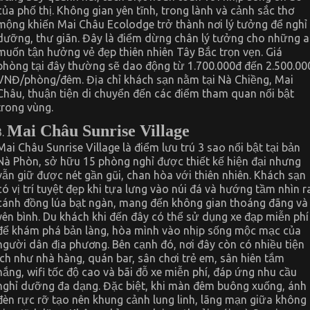
của phố thị. Không gian yên tĩnh, trong lành và cảnh sắc thơ
mộng khiến Mai Châu Ecolodge trở thành nơi lý tưởng để nghỉ
dưỡng, thư giãn. Đây là điểm dừng chân lý tưởng cho những a
muốn tận hưởng vẻ đẹp thiên nhiên Tây Bắc trọn vẹn. Giá
phòng tại đây thường sẽ dao động từ 1.700.000đ đến 2.500.00
VNĐ/phòng/đêm. Địa chỉ khách sạn nằm tại Nà Chiềng, Mai
Châu, thuận tiện di chuyển đến các điểm tham quan nổi bật
trong vùng.
Mai Châu Sunrise Village
Mai Châu Sunrise Village là điểm lưu trú 3 sao nổi bật tại bản
Nà Phòn, sở hữu 15 phòng nghỉ được thiết kế hiện đại nhưng
vẫn giữ được nét gần gũi, chan hòa với thiên nhiên. Khách sạn
có vị trí tuyệt đẹp khi tựa lưng vào núi đá và hướng tầm nhìn r
cánh đồng lúa bạt ngàn, mang đến không gian thoáng đãng và
yên bình. Du khách khi đến đây có thể sử dụng xe đạp miễn phí
để khám phá bản làng, hòa mình vào nhịp sống mộc mạc của
người dân địa phương. Bên cạnh đó, nơi đây còn có nhiều tiện
ích như nhà hàng, quán bar, sân chơi trẻ em, sân hiên tắm
nắng, wifi tốc độ cao và bãi đỗ xe miễn phí, đáp ứng nhu cầu
nghỉ dưỡng đa dạng. Đặc biệt, khi màn đêm buông xuống, ánh
đèn rực rỡ tạo nên khung cảnh lung linh, lãng mạn giữa không