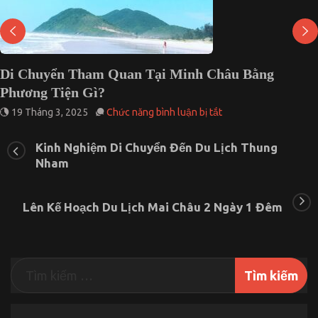
n Tại Minh Châu Bằng
Giá vé Vườn Quốc G
7 Tháng 10, 2024
Chức
ở
năng bình luận bị tắt
Di
Chuyển
Kinh Nghiệm Di Chuyển Đến Du Lịch Thung
Tham
Nham
Quan
Tại
Minh
Châu
Lên Kế Hoạch Du Lịch Mai Châu 2 Ngày 1 Đêm
Bằng
Phương
Tiện
Gì?