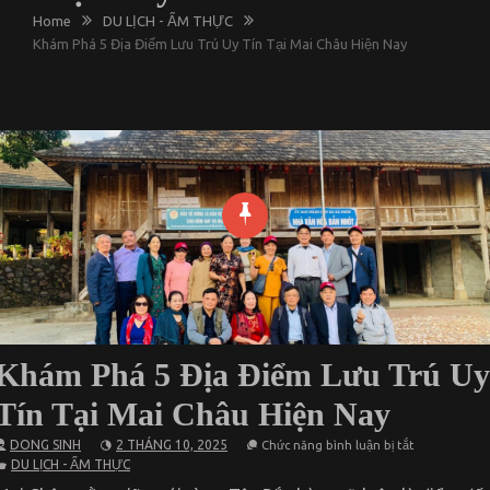
Home
DU LỊCH - ẨM THỰC
Khám Phá 5 Địa Điểm Lưu Trú Uy Tín Tại Mai Châu Hiện Nay
Khám Phá 5 Địa Điểm Lưu Trú Uy
Tín Tại Mai Châu Hiện Nay
ở
DONG SINH
2 THÁNG 10, 2025
Chức năng bình luận bị tắt
Khám
DU LỊCH - ẨM THỰC
Phá
5