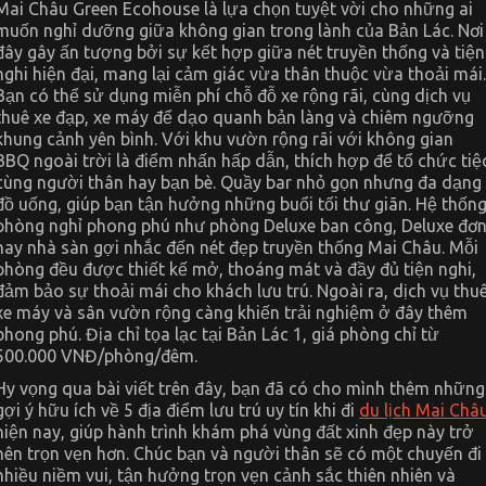
Mai Châu Green Ecohouse là lựa chọn tuyệt vời cho những ai
muốn nghỉ dưỡng giữa không gian trong lành của Bản Lác. Nơi
đây gây ấn tượng bởi sự kết hợp giữa nét truyền thống và tiện
nghi hiện đại, mang lại cảm giác vừa thân thuộc vừa thoải mái.
Bạn có thể sử dụng miễn phí chỗ đỗ xe rộng rãi, cùng dịch vụ
thuê xe đạp, xe máy để dạo quanh bản làng và chiêm ngưỡng
khung cảnh yên bình. Với khu vườn rộng rãi với không gian
BBQ ngoài trời là điểm nhấn hấp dẫn, thích hợp để tổ chức tiệ
cùng người thân hay bạn bè. Quầy bar nhỏ gọn nhưng đa dạng
đồ uống, giúp bạn tận hưởng những buổi tối thư giãn. Hệ thốn
phòng nghỉ phong phú như phòng Deluxe ban công, Deluxe đơ
hay nhà sàn gợi nhắc đến nét đẹp truyền thống Mai Châu. Mỗi
phòng đều được thiết kế mở, thoáng mát và đầy đủ tiện nghi,
đảm bảo sự thoải mái cho khách lưu trú. Ngoài ra, dịch vụ thu
xe máy và sân vườn rộng càng khiến trải nghiệm ở đây thêm
phong phú. Địa chỉ tọa lạc tại Bản Lác 1, giá phòng chỉ từ
500.000 VNĐ/phòng/đêm.
Hy vọng qua bài viết trên đây, bạn đã có cho mình thêm những
gợi ý hữu ích về 5 địa điểm lưu trú uy tín khi đi
du lịch Mai Châ
hiện nay, giúp hành trình khám phá vùng đất xinh đẹp này trở
nên trọn vẹn hơn. Chúc bạn và người thân sẽ có một chuyến đi
nhiều niềm vui, tận hưởng trọn vẹn cảnh sắc thiên nhiên và