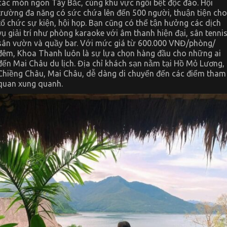
các món ngon Tây Bắc, cùng khu vực ngồi bệt độc đáo. Hội
trường đa năng có sức chứa lên đến 500 người, thuận tiện cho
tổ chức sự kiện, hội họp. Bạn cũng có thể tận hưởng các dịch
vụ giải trí như phòng karaoke với âm thanh hiện đại, sân tennis
sân vườn và quầy bar. Với mức giá từ 600.000 VNĐ/phòng/
đêm, Khoa Thanh luôn là sự lựa chọn hàng đầu cho những ai
đến Mai Châu du lịch. Địa chỉ khách sạn nằm tại Hồ Mỏ Lương,
Chiềng Châu, Mai Châu, dễ dàng di chuyển đến các điểm tham
quan xung quanh.