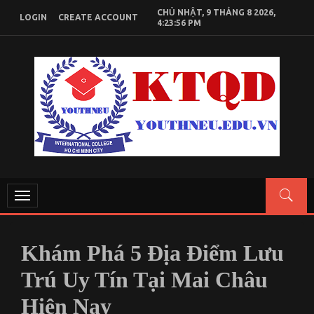
Skip
CHỦ NHẬT, 9 THÁNG 8 2026,
LOGIN
CREATE ACCOUNT
to
4:23:57 PM
content
KIẾN THỨC KINH TẾ QUỐC DÂN
Chia sẻ kiến thức, tài liệu học tập Kinh Tế Quốc Dân
Toggle
navigation
Khám Phá 5 Địa Điểm Lưu
Trú Uy Tín Tại Mai Châu
Hiện Nay