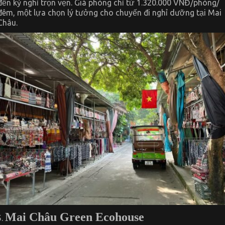
đến kỳ nghỉ trọn vẹn. Giá phòng chỉ từ 1.320.000 VNĐ/phòng/
đêm, một lựa chọn lý tưởng cho chuyến đi nghỉ dưỡng tại Mai
Châu.
Mai Châu Green Ecohouse