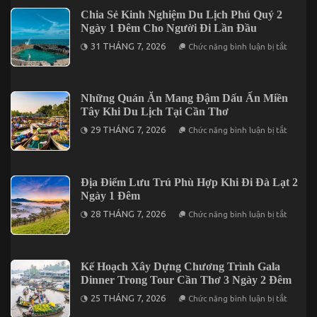
Hợp
Vị
Trong
Chia Sẻ Kinh Nghiệm Du Lịch Phú Quý 2
Giác
Chuyến
Ngày 1 Đêm Cho Người Đi Lần Đầu
Qua
Mũi
5
Né
ở
31 THÁNG 7, 2026
Chức năng bình luận bị tắt
Món
3
Chia
Đặc
Ngày
Sẻ
Sản
2
Kinh
Nức
Đêm
Nghiệm
Tiếng
Du
Những Quán Ăn Mang Đậm Dấu Ấn Miền
Trên
Lịch
Đảo
Tây Khi Du Lịch Tại Cần Thơ
Phú
Phú
Quý
ở
Quý
29 THÁNG 7, 2026
Chức năng bình luận bị tắt
2
Những
Ngày
Quán
1
Ăn
Đêm
Mang
Cho
Đậm
Địa Điểm Lưu Trú Phù Hợp Khi Đi Đà Lạt 2
Người
Dấu
Đi
Ngày 1 Đêm
Ấn
Lần
Miền
ở
Đầu
28 THÁNG 7, 2026
Chức năng bình luận bị tắt
Tây
Địa
Khi
Điểm
Du
Lưu
Lịch
Trú
Tại
Phù
Kế Hoạch Xây Dựng Chương Trình Gala
Cần
Hợp
Thơ
Dinner Trong Tour Cần Thơ 3 Ngày 2 Đêm
Khi
Đi
ở
25 THÁNG 7, 2026
Chức năng bình luận bị tắt
Đà
Kế
Lạt
Hoạch