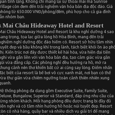
gian tĩnh lặng. Không chỉ mang lại sự thoải mái mà Sunrise
Village còn đem đến trải nghiệm văn hóa bản địa độc đáo. Giá
phòng từ 650.000 VNĐ/phòng/đêm, phù hợp cho cả gia đình
lẫn nhóm bạn.
Mai Châu Hideaway Hotel and Resort
Mai Châu Hideaway Hotel and Resort là khu nghỉ dưỡng 4 sao
sang trọng, tọa lạc giữa lòng hồ Hòa Bình, mang đến trải
nghiệm nghỉ dưỡng độc đáo hiếm có. Resort sở hữu tầm nhìn
tuyệt đẹp và bầu không khí trong lành, tách biệt khỏi ồn ào ph
thị. Kiến trúc nơi đây được thiết kế hài hòa, vừa hiện đại tiện
nghi vừa gắn liền với văn hóa bản địa, tạo cảm giác vừa gần
gũi vừa đẳng cấp. Các phòng nghỉ đều hướng ra hồ, mở ra
khung cảnh nên thơ khiến bất cứ ai cũng say lòng. Điểm nhấn
đặc biệt của resort là bể bơi vô cực xanh mát, nơi bạn có thể
vừa thư giãn vừa chiêm ngưỡng toàn cảnh thiên nhiên xung
quanh.
Hệ thống phòng đa dạng gồm Executive Suite, Family Suite,
Deluxe, Bungalow, Superior và Standard, đáp ứng nhu cầu của
từng nhóm khách. Mỗi hạng phòng đều được trang bị đầy đủ
tiện nghi và có tầm nhìn hướng hồ hoặc núi tuyệt đẹp. Resort
còn có nhà hàng, quầy bar và nhiều dịch vụ giải trí để mang