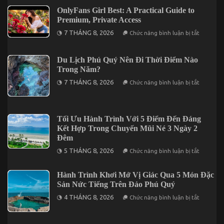
Users
Giúp
OnlyFans Girl Best: A Practical Guide to
Bạn
Premium, Private Access
Tối
Ưu
ở
7 THÁNG 8, 2026
Chức năng bình luận bị tắt
Chuyến
OnlyFans
Vi
Girl
Vu
Best:
Nha
A
Du Lịch Phú Quý Nên Đi Thời Điểm Nào
Trang
Practical
Trong Năm?
3
Guide
Ngày
to
ở
7 THÁNG 8, 2026
Chức năng bình luận bị tắt
2
Premium,
Du
Đêm
Private
Lịch
Access
Phú
Quý
Nên
Tối Ưu Hành Trình Với 5 Điểm Đến Đáng
Đi
Kết Hợp Trong Chuyến Mũi Né 3 Ngày 2
Thời
Điểm
Đêm
Nào
ở
Trong
5 THÁNG 8, 2026
Chức năng bình luận bị tắt
Tối
Năm?
Ưu
Hành
Hành Trình Khơi Mở Vị Giác Qua 5 Món Đặc
Trình
Sản Nức Tiếng Trên Đảo Phú Quý
Với
5
ở
4 THÁNG 8, 2026
Điểm
Chức năng bình luận bị tắt
Hành
Đến
Trình
Đáng
Khơi
Kết
Mở