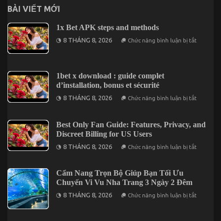
BÀI VIẾT MỚI
1x Bet APK steps and methods
ở
8 THÁNG 8, 2026
Chức năng bình luận bị tắt
1x
Bet
APK
steps
and
1bet x download : guide complet
methods
d’installation, bonus et sécurité
ở
8 THÁNG 8, 2026
Chức năng bình luận bị tắt
1bet
x
downloa
:
Best Only Fan Guide: Features, Privacy, and
guide
Discreet Billing for US Users
complet
d’installa
ở
8 THÁNG 8, 2026
Chức năng bình luận bị tắt
bonus
Best
et
Only
sécurité
Fan
Guide:
Cẩm Nang Trọn Bộ Giúp Bạn Tối Ưu
Features,
Chuyến Vi Vu Nha Trang 3 Ngày 2 Đêm
Privacy,
and
ở
8 THÁNG 8, 2026
Chức năng bình luận bị tắt
Discreet
Cẩm
Billing
Nang
for
Trọn
US
Bộ