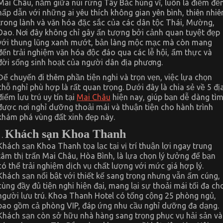
Mai Châu, nằm giữa núi rừng Tây Bắc hùng vĩ, luôn là điểm đế
Địa
hấp dẫn với những ai yêu thích không gian yên bình, thiên nhiê
Điểm
Lưu
trong lành và văn hóa đặc sắc của các dân tộc Thái, Mường,
Trú
Dao. Nơi đây không chỉ gây ấn tượng bởi cảnh quan tuyệt đẹp
Uy
Tín
với thung lũng xanh mướt, bản làng mộc mạc mà còn mang
Tại
đến trải nghiệm văn hóa độc đáo qua các lễ hội, ẩm thực và
Mai
đời sống sinh hoạt của người dân địa phương.
Châu
Hiện
Nay
Để chuyến đi thêm phần tiện nghi và trọn vẹn, việc lựa chọn
chỗ nghỉ phù hợp là rất quan trọng. Dưới đây là chia sẻ về 5 đị
điểm lưu trú uy tín tại
Mai Châu
hiện nay, giúp bạn dễ dàng tì
được nơi nghỉ dưỡng thoải mái và thuận tiện cho hành trình
khám phá vùng đất xinh đẹp này.
Khách sạn Khoa Thanh
Khách sạn Khoa Thanh tọa lạc tại vị trí thuận lợi ngay trung
tâm thị trấn Mai Châu, Hòa Bình, là lựa chọn lý tưởng để bạn
có thể trải nghiệm dịch vụ chất lượng với mức giá hợp lý.
Khách sạn nổi bật với thiết kế sang trọng nhưng vẫn ấm cúng,
cùng đầy đủ tiện nghi hiện đại, mang lại sự thoải mái tối đa ch
người lưu trú. Khoa Thanh Hotel có tổng cộng 25 phòng ngủ,
bao gồm cả phòng VIP, đáp ứng nhu cầu nghỉ dưỡng đa dạng.
Khách sạn còn sở hữu nhà hàng sang trọng phục vụ hải sản và