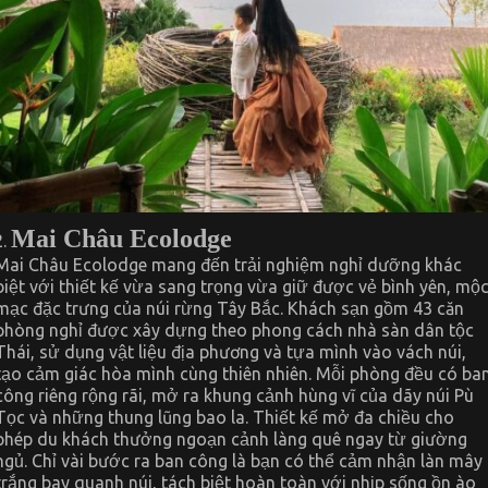
Mai Châu Ecolodge
Mai Châu Ecolodge mang đến trải nghiệm nghỉ dưỡng khác
biệt với thiết kế vừa sang trọng vừa giữ được vẻ bình yên, mộ
mạc đặc trưng của núi rừng Tây Bắc. Khách sạn gồm 43 căn
phòng nghỉ được xây dựng theo phong cách nhà sàn dân tộc
Thái, sử dụng vật liệu địa phương và tựa mình vào vách núi,
tạo cảm giác hòa mình cùng thiên nhiên. Mỗi phòng đều có ba
công riêng rộng rãi, mở ra khung cảnh hùng vĩ của dãy núi Pù
Tọc và những thung lũng bao la. Thiết kế mở đa chiều cho
phép du khách thưởng ngoạn cảnh làng quê ngay từ giường
ngủ. Chỉ vài bước ra ban công là bạn có thể cảm nhận làn mây
trắng bay quanh núi, tách biệt hoàn toàn với nhịp sống ồn ào