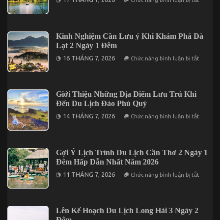
Cần
Khi
Thơ
Du
2026
Lịch
Trước
Măng
Khi
Đen
Kinh Nghiệm Cần Lưu ý Khi Khám Phá Đà
Khởi
Thì
Hành
Lạt 2 Ngày 1 Đêm
Nên
Ăn
ở
16 THÁNG 7, 2026
Chức năng bình luận bị tắt
Uống
Kinh
Ở
Nghiệm
Đâu?
Cần
Lưu
ý
Giới Thiệu Những Địa Điểm Lưu Trú Khi
Khi
Đến Du Lịch Đảo Phú Quý
Khám
Phá
ở
14 THÁNG 7, 2026
Chức năng bình luận bị tắt
Đà
Giới
Lạt
Thiệu
2
Những
Ngày
Địa
1
Điểm
Gợi Ý Lịch Trình Du Lịch Cần Thơ 2 Ngày 1
Đêm
Lưu
Đêm Hấp Dẫn Nhất Năm 2026
Trú
Khi
ở
11 THÁNG 7, 2026
Chức năng bình luận bị tắt
Đến
Gợi
Du
Ý
Lịch
Lịch
Đảo
Trình
Phú
Du
Lên Kế Hoạch Du Lịch Long Hải 3 Ngày 2
Quý
Lịch
Đêm
Cần