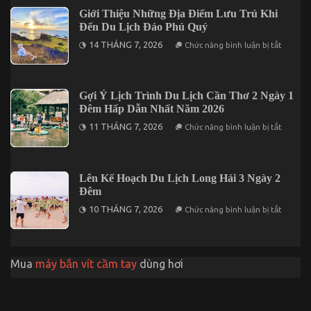
ý
Giới Thiệu Những Địa Điểm Lưu Trú Khi
Khi
Đến Du Lịch Đảo Phú Quý
Khám
Phá
ở
14 THÁNG 7, 2026
Chức năng bình luận bị tắt
Đà
Giới
Lạt
Thiệu
2
Những
Ngày
Địa
1
Điểm
Gợi Ý Lịch Trình Du Lịch Cần Thơ 2 Ngày 1
Đêm
Lưu
Đêm Hấp Dẫn Nhất Năm 2026
Trú
Khi
ở
11 THÁNG 7, 2026
Chức năng bình luận bị tắt
Đến
Gợi
Du
Ý
Lịch
Lịch
Đảo
Trình
Phú
Du
Lên Kế Hoạch Du Lịch Long Hải 3 Ngày 2
Quý
Lịch
Đêm
Cần
Thơ
ở
10 THÁNG 7, 2026
Chức năng bình luận bị tắt
2
Lên
Ngày
Kế
1
Hoạch
Đêm
Du
Hấp
Lịch
Dẫn
Mua
máy bắn vít cầm tay
dùng hơi
Long
Nhất
Hải
Năm
3
2026
Ngày
2