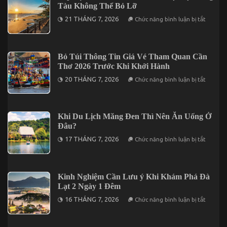
2
Tàu Không Thể Bỏ Lỡ
Cho
Đêm
Chuyến
ở
21 THÁNG 7, 2026
Chức năng bình luận bị tắt
Đi
Top
2
Địa
Ngày
Điểm
1
Tham
Đêm
Quan
Bỏ Túi Thông Tin Giá Vé Tham Quan Cần
Tại
Nổi
Vĩnh
Thơ 2026 Trước Khi Khởi Hành
Bật
Hy
Tại
ở
20 THÁNG 7, 2026
Chức năng bình luận bị tắt
Vũng
Bỏ
Tàu
Túi
Không
Thông
Thể
Tin
Bỏ
Giá
Khi Du Lịch Măng Đen Thì Nên Ăn Uống Ở
Lỡ
Vé
Đâu?
Tham
Quan
ở
17 THÁNG 7, 2026
Chức năng bình luận bị tắt
Cần
Khi
Thơ
Du
2026
Lịch
Trước
Măng
Khi
Đen
Kinh Nghiệm Cần Lưu ý Khi Khám Phá Đà
Khởi
Thì
Hành
Lạt 2 Ngày 1 Đêm
Nên
Ăn
ở
16 THÁNG 7, 2026
Chức năng bình luận bị tắt
Uống
Kinh
Ở
Nghiệm
Đâu?
Cần
Lưu