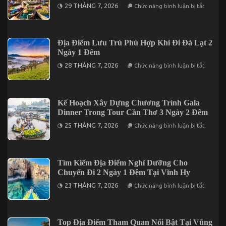
ở
Quý
29 THÁNG 7, 2026
Chức năng bình luận bị tắt
2
Những
Ngày
Quán
1
Ăn
Đêm
Mang
Cho
Đậm
Địa Điểm Lưu Trú Phù Hợp Khi Đi Đà Lạt 2
Người
Dấu
Đi
Ngày 1 Đêm
Ấn
Lần
Miền
ở
Đầu
28 THÁNG 7, 2026
Chức năng bình luận bị tắt
Tây
Địa
Khi
Điểm
Du
Lưu
Lịch
Trú
Tại
Phù
Kế Hoạch Xây Dựng Chương Trình Gala
Cần
Hợp
Thơ
Dinner Trong Tour Cần Thơ 3 Ngày 2 Đêm
Khi
Đi
ở
25 THÁNG 7, 2026
Chức năng bình luận bị tắt
Đà
Kế
Lạt
Hoạch
2
Xây
Ngày
Dựng
1
Chương
Tìm Kiếm Địa Điểm Nghỉ Dưỡng Cho
Đêm
Trình
Chuyến Đi 2 Ngày 1 Đêm Tại Vĩnh Hy
Gala
Dinner
ở
23 THÁNG 7, 2026
Chức năng bình luận bị tắt
Trong
Tìm
Tour
Kiếm
Cần
Địa
Thơ
Điểm
3
Nghỉ
Top Địa Điểm Tham Quan Nổi Bật Tại Vũng
Ngày
Dưỡng