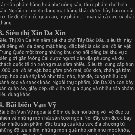
các sản phẩm hàng hoá như nông sản, thực phẩm chế biến
sẵn. Ngoài ra còn đa dạng mặt hàng khác được bày bán ngoài
trời từ đồ điện tử, quần áo, mỹ phẩm,… mà giá cả cực kỳ phải
chăng.
3. Siêu thị Xin Da Xin
Siêu Thị Xin Da Xin nằm tại khu phố Tây Bắc Đầu, siêu thị này
nổi tiếng với đa dạng mặt hàng, đặc biệt là các loại đồ ăn vặt
Trung Quốc một trong những khu chợ nổi tiếng tại khu vực
biên giới gần Móng Cái được người dân địa phương và du
khách quốc tế tin tưởng mua sắm nhiều. Siêu thị cung cấp hơn
1.000 loại đồ ăn vặt, bao gồm phô mai, xúc xích, chân gà tẩm
ướp, hoa quả sấy khô như táo, nho, hạt dẻ, cùng nhiều loại
bánh kẹo và snack khác. Ngoài thực phẩm, Xin Da Xin còn bày
bán quần áo, giày dép, đồ điện tử gia dụng và nhiều sản phẩm
tiêu dùng khác
4. Bãi biển Vạn Vỹ
Bãi biển Vạn Vỹ ngoài là điểm du lịch nổi tiếng với vẻ đẹp tự
nhiên và những món hải sản tươi ngon. Nơi đây còn được bày
bán nhiều sản phẩm đặc trưng của khu vực địa phương từ
những đồ lưu niệm, những món quà nhỏ xinh như móc khóa,