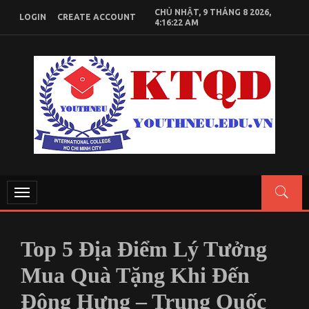
Skip
CHỦ NHẬT, 9 THÁNG 8 2026,
LOGIN
CREATE ACCOUNT
to
4:16:22 AM
content
KIẾN THỨC KINH TẾ QUỐC DÂN
Chia sẻ kiến thức, tài liệu học tập Kinh Tế Quốc Dân
Toggle
navigation
Top 5 Địa Điểm Lý Tưởng
Mua Quà Tặng Khi Đến
Đông Hưng – Trung Quốc