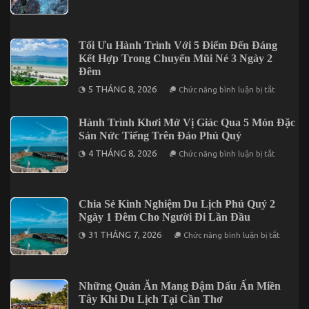
Du
Đêm
Private
Lịch
Access
Phú
Quý
Nên
Tối Ưu Hành Trình Với 5 Điểm Đến Đáng
Đi
Kết Hợp Trong Chuyến Mũi Né 3 Ngày 2
Thời
Điểm
Đêm
Nào
ở
Trong
5 THÁNG 8, 2026
Chức năng bình luận bị tắt
Tối
Năm?
Ưu
Hành
Hành Trình Khơi Mở Vị Giác Qua 5 Món Đặc
Trình
Sản Nức Tiếng Trên Đảo Phú Quý
Với
5
ở
4 THÁNG 8, 2026
Điểm
Chức năng bình luận bị tắt
Hành
Đến
Trình
Đáng
Khơi
Kết
Mở
Hợp
Vị
Trong
Chia Sẻ Kinh Nghiệm Du Lịch Phú Quý 2
Giác
Chuyến
Ngày 1 Đêm Cho Người Đi Lần Đầu
Qua
Mũi
5
Né
ở
31 THÁNG 7, 2026
Chức năng bình luận bị tắt
Món
3
Chia
Đặc
Ngày
Sẻ
Sản
2
Kinh
Nức
Đêm
Nghiệm
Tiếng
Du
Những Quán Ăn Mang Đậm Dấu Ấn Miền
Trên
Lịch
Đảo
Tây Khi Du Lịch Tại Cần Thơ
Phú
Phú
Quý