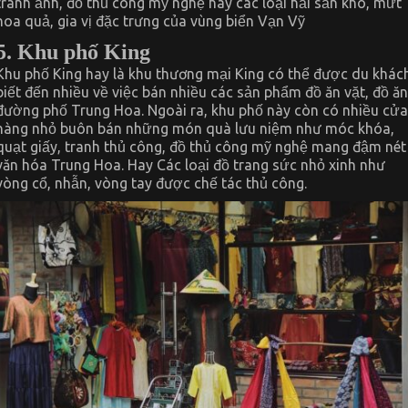
tranh ảnh, đồ thủ công mỹ nghệ hay các loại hải sản khô, mứt
hoa quả, gia vị đặc trưng của vùng biển Vạn Vỹ
5. Khu phố King
Khu phố King hay là khu thương mại King có thể được du khác
biết đến nhiều về việc bán nhiều các sản phẩm đồ ăn vặt, đồ ăn
đường phố Trung Hoa. Ngoài ra, khu phố này còn có nhiều cửa
hàng nhỏ buôn bán những món quà lưu niệm như móc khóa,
quạt giấy, tranh thủ công, đồ thủ công mỹ nghệ mang đậm nét
văn hóa Trung Hoa. Hay Các loại đồ trang sức nhỏ xinh như
vòng cổ, nhẫn, vòng tay được chế tác thủ công.