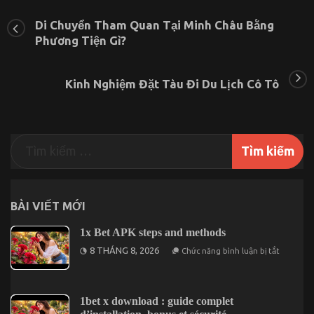
Chia
Sẻ
Di Chuyển Tham Quan Tại Minh Châu Bằng
Những
Phương Tiện Gì?
Bí
Quyết
Và
Lưu
Kinh Nghiệm Đặt Tàu Đi Du Lịch Cô Tô
Ý
Hữu
Ích
Khi
Đến
Quan
Lạn
Du
Lịch
2025
BÀI VIẾT MỚI
1x Bet APK steps and methods
ở
8 THÁNG 8, 2026
Chức năng bình luận bị tắt
1x
Bet
APK
steps
and
1bet x download : guide complet
methods