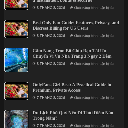
d’installation, bonus et sécurité
ở
8 THÁNG 8, 2026
Chức năng bình luận bị tắt
1bet
x
downloa
:
Best Only Fan Guide: Features, Privacy, and
guide
Discreet Billing for US Users
complet
d’installa
ở
8 THÁNG 8, 2026
Chức năng bình luận bị tắt
bonus
Best
et
Only
sécurité
Fan
Guide:
Cẩm Nang Trọn Bộ Giúp Bạn Tối Ưu
Features,
Chuyến Vi Vu Nha Trang 3 Ngày 2 Đêm
Privacy,
and
ở
8 THÁNG 8, 2026
Chức năng bình luận bị tắt
Discreet
Cẩm
Billing
Nang
for
Trọn
US
Bộ
Users
Giúp
OnlyFans Girl Best: A Practical Guide to
Bạn
Premium, Private Access
Tối
Ưu
ở
7 THÁNG 8, 2026
Chức năng bình luận bị tắt
Chuyến
OnlyFans
Vi
Girl
Vu
Best:
Nha
A
Du Lịch Phú Quý Nên Đi Thời Điểm Nào
Trang
Practical
Trong Năm?
3
Guide
Ngày
to
ở
7 THÁNG 8, 2026
Chức năng bình luận bị tắt
2
Premium,