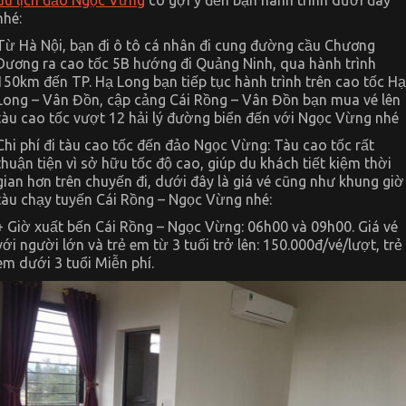
nhé:
Từ Hà Nội, bạn đi ô tô cá nhân đi cung đường cầu Chương
Dương ra cao tốc 5B hướng đi Quảng Ninh, qua hành trình
150km đến TP. Hạ Long bạn tiếp tục hành trình trên cao tốc Hạ
Long – Vân Đồn, cập cảng Cái Rồng – Vân Đồn bạn mua vé lên
tàu cao tốc vượt 12 hải lý đường biển đến với Ngọc Vừng nhé
Chi phí đi tàu cao tốc đến đảo Ngọc Vừng: Tàu cao tốc rất
thuận tiện vì sở hữu tốc độ cao, giúp du khách tiết kiệm thời
gian hơn trên chuyến đi, dưới đây là giá vé cũng như khung giờ
tàu chạy tuyến Cái Rồng – Ngọc Vừng nhé:
+ Giờ xuất bến Cái Rồng – Ngọc Vừng: 06h00 và 09h00. Giá vé
với người lớn và trẻ em từ 3 tuổi trở lên: 150.000đ/vé/lượt, trẻ
em dưới 3 tuổi Miễn phí.