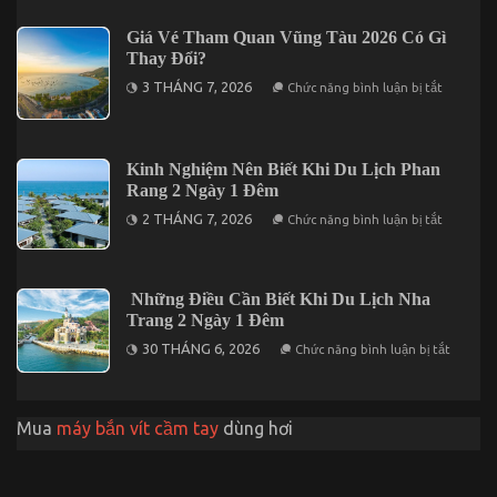
Gói
Biết
Giá
Khi
Giá Vé Tham Quan Vũng Tàu 2026 Có Gì
Chỉ
Du
Từ
Thay Đổi?
Lịch
3.190K
Nha
ở
3 THÁNG 7, 2026
Chức năng bình luận bị tắt
Trang
Giá
3
Vé
Ngày
Tham
2
Quan
Đêm
Vũng
Kinh Nghiệm Nên Biết Khi Du Lịch Phan
Tàu
Rang 2 Ngày 1 Đêm
2026
Có
ở
2 THÁNG 7, 2026
Chức năng bình luận bị tắt
Gì
Kinh
Thay
Nghiệm
Đổi?
Nên
Biết
Khi
Những Điều Cần Biết Khi Du Lịch Nha
Du
Trang 2 Ngày 1 Đêm
Lịch
Phan
ở
30 THÁNG 6, 2026
Chức năng bình luận bị tắt
Rang
Những
2
Điều
Ngày
Cần
1
Biết
Đêm
Khi
Mua
máy bắn vít cầm tay
dùng hơi
Du
Lịch
Nha
Trang