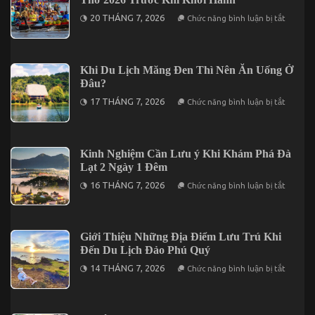
Hy
Tại
ở
20 THÁNG 7, 2026
Chức năng bình luận bị tắt
Vũng
Bỏ
Tàu
Túi
Không
Thông
Thể
Tin
Bỏ
Giá
Khi Du Lịch Măng Đen Thì Nên Ăn Uống Ở
Lỡ
Vé
Đâu?
Tham
Quan
ở
17 THÁNG 7, 2026
Chức năng bình luận bị tắt
Cần
Khi
Thơ
Du
2026
Lịch
Trước
Măng
Khi
Đen
Kinh Nghiệm Cần Lưu ý Khi Khám Phá Đà
Khởi
Thì
Hành
Lạt 2 Ngày 1 Đêm
Nên
Ăn
ở
16 THÁNG 7, 2026
Chức năng bình luận bị tắt
Uống
Kinh
Ở
Nghiệm
Đâu?
Cần
Lưu
ý
Giới Thiệu Những Địa Điểm Lưu Trú Khi
Khi
Đến Du Lịch Đảo Phú Quý
Khám
Phá
ở
14 THÁNG 7, 2026
Chức năng bình luận bị tắt
Đà
Giới
Lạt
Thiệu
2
Những
Ngày
Địa
1
Điểm