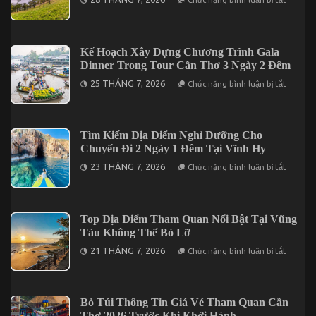
Tây
Địa
Khi
Điểm
Du
Lưu
Lịch
Trú
Tại
Phù
Kế Hoạch Xây Dựng Chương Trình Gala
Cần
Hợp
Thơ
Dinner Trong Tour Cần Thơ 3 Ngày 2 Đêm
Khi
Đi
ở
25 THÁNG 7, 2026
Chức năng bình luận bị tắt
Đà
Kế
Lạt
Hoạch
2
Xây
Ngày
Dựng
1
Chương
Tìm Kiếm Địa Điểm Nghỉ Dưỡng Cho
Đêm
Trình
Chuyến Đi 2 Ngày 1 Đêm Tại Vĩnh Hy
Gala
Dinner
ở
23 THÁNG 7, 2026
Chức năng bình luận bị tắt
Trong
Tìm
Tour
Kiếm
Cần
Địa
Thơ
Điểm
3
Nghỉ
Top Địa Điểm Tham Quan Nổi Bật Tại Vũng
Ngày
Dưỡng
2
Tàu Không Thể Bỏ Lỡ
Cho
Đêm
Chuyến
ở
21 THÁNG 7, 2026
Chức năng bình luận bị tắt
Đi
Top
2
Địa
Ngày
Điểm
1
Tham
Đêm
Quan
Bỏ Túi Thông Tin Giá Vé Tham Quan Cần
Tại
Nổi
Vĩnh
Thơ 2026 Trước Khi Khởi Hành
Bật