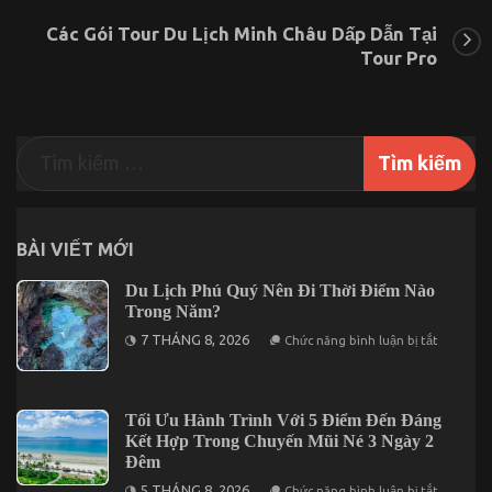
Trình
Côn
Các Gói Tour Du Lịch Minh Châu Dấp Dẫn Tại
Sơn
Tour Pro
Kiếp
Bạc
1
Ngày
Chỉ
Với
450.000VNĐ
BÀI VIẾT MỚI
Du Lịch Phú Quý Nên Đi Thời Điểm Nào
Trong Năm?
ở
7 THÁNG 8, 2026
Chức năng bình luận bị tắt
Du
Lịch
Phú
Quý
Nên
Tối Ưu Hành Trình Với 5 Điểm Đến Đáng
Đi
Kết Hợp Trong Chuyến Mũi Né 3 Ngày 2
Thời
Điểm
Đêm
Nào
ở
Trong
5 THÁNG 8, 2026
Chức năng bình luận bị tắt