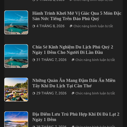
Tối
Năm?
Ưu
Hành
Hành Trình Khơi Mở Vị Giác Qua 5 Món Đặc
Trình
Sản Nức Tiếng Trên Đảo Phú Quý
Với
5
ở
4 THÁNG 8, 2026
Điểm
Chức năng bình luận bị tắt
Hành
Đến
Trình
Đáng
Khơi
Kết
Mở
Hợp
Vị
Trong
Chia Sẻ Kinh Nghiệm Du Lịch Phú Quý 2
Giác
Chuyến
Ngày 1 Đêm Cho Người Đi Lần Đầu
Qua
Mũi
5
Né
ở
31 THÁNG 7, 2026
Chức năng bình luận bị tắt
Món
3
Chia
Đặc
Ngày
Sẻ
Sản
2
Kinh
Nức
Đêm
Nghiệm
Tiếng
Du
Những Quán Ăn Mang Đậm Dấu Ấn Miền
Trên
Lịch
Đảo
Tây Khi Du Lịch Tại Cần Thơ
Phú
Phú
Quý
ở
Quý
29 THÁNG 7, 2026
Chức năng bình luận bị tắt
2
Những
Ngày
Quán
1
Ăn
Đêm
Mang
Cho
Đậm
Địa Điểm Lưu Trú Phù Hợp Khi Đi Đà Lạt 2
Người
Dấu
Đi
Ngày 1 Đêm
Ấn
Lần
Miền
ở
Đầu
28 THÁNG 7, 2026
Chức năng bình luận bị tắt