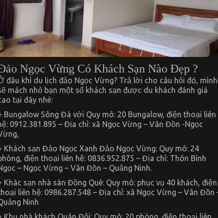
Đảo Ngọc Vừng Có Khách Sạn Nào Đẹp ?
Ở đâu khi du lịch đảo Ngọc Vừng? Trả lời cho câu hỏi đó, mình
sẽ mách nhỏ bạn một số khách sạn được du khách đánh giá
cao tại đây nhé:
+ Bungalow Sông Đà với Quy mô: 20 Bungalow, điện thoại liên
hệ: 0912.381.895 – Địa chỉ: xã Ngọc Vừng – Vân Đồn -Ngọc
Vừng,
+ Khách sạn Đảo Ngọc Xanh Đảo Ngọc Vừng: Quy mô: 24
phòng, điện thoại liên hệ: 0836.952.875 – Địa chỉ: Thôn Bình
Ngọc – Ngọc Vừng – Vân Đồn – Quảng Ninh.
+ Khác sạn nhà sàn Đồng Quê: Quy mô: phục vụ 40 khách, điện
thoại liên hệ: 0986.287.548 – Địa chỉ: xã Ngọc Vừng – Vân Đồn 
Quảng Ninh
+ Khu nhà khách Quân Đội: Quy mô: 20 phòng, điện thoại liên