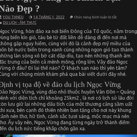
Nào Đẹp ?
ở
YOU THNEU
14 THÁNG 1, 2022
Chức năng bình luận bị tắt
Đảo
DU LỊCH - ẨM THỰC
Ngọc
Vừng
Ngọc Vừng, hòn đảo xa nơi biển Đông của Tổ quốc, nằm trong
Có
vùng biển kín gió, tàu bè từ đất liền dễ dàng đi đến nơi mà
Khách
Sạn
không gặp nguy hiểm, cùng với đó là cảnh đẹp mỹ miều của
Nào
bốn bề nước biển trong xanh cùng những ngọn gió tạo thành
Đẹp
?
những làn sóng xô bờ cát dập dìu, tạo nên những thanh âm
đặc trưng của biển cả mênh mông, rộng lớn. Vậy đảo Ngọc
Vừng ở đâu? Đi lại thế nào? Ở khách sạn nào thì yên tâm?
Cùng với chúng mình khám phá qua bài viết dưới đây nhé.
Định vị tọa độ về đảo du lịch Ngọc Vừng
Đảo Ngọc Vừng, vùng đảo nhỏ thuộc huyện Vân Đồn – Quảng
Ninh với diện tích chỉ khoảng 25km2 , là nơi có lịch sử lâu đời
còn lưu giữ lại những dấu tích của một thương cảng sầm uất
khi xưa, bên cạnh đó thiên nhiên ban tặng cho nơi này khung
cảnh nên thơ, hữ tình, cảnh sắc tươi sáng, mộc mạc mà nên
thơ. Ấy vậy nên, Ngọc Vừng đang từng ngày trở thành điểm
đến du lịch nức tiếng khắp chốn gần xa.