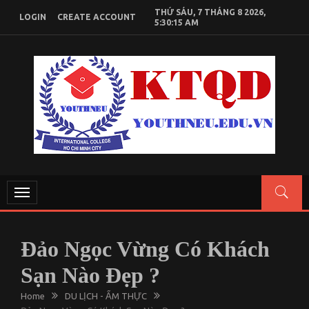
Skip
THỨ SÁU, 7 THÁNG 8 2026,
LOGIN
CREATE ACCOUNT
to
5:30:15 AM
content
KIẾN THỨC KINH TẾ QUỐC DÂN
Chia sẻ kiến thức, tài liệu học tập Kinh Tế Quốc Dân
Toggle
navigation
Đảo Ngọc Vừng Có Khách
Sạn Nào Đẹp ?
Home
DU LỊCH - ẨM THỰC