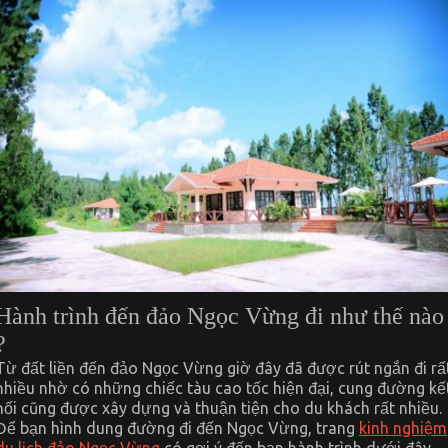
Hành trình đến đảo Ngọc Vừng đi như thế nào
?
Từ đất liền đến đảo Ngọc Vừng giờ đây đã được rút ngắn đi rấ
nhiều nhờ có những chiếc tàu cao tốc hiện đại, cung đường kế
nối cũng được xây dựng và thuận tiện cho du khách rất nhiều.
Để bạn hình dung đường đi đến Ngọc Vừng, trang
kinh nghiệm
du lịch đảo Ngọc Vừng
có gợi ý đến bạn hành trình dưới đây