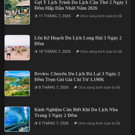
Gợi Ý Lịch Trình Du Lịch Cần Thơ 2 Ngày 1
Đêm
Lưu
Đêm Hấp Dẫn Nhất Năm 2026
Trú
Khi
ở
11 THÁNG 7, 2026
Chức năng bình luận bị tắt
Đến
Gợi
Du
Ý
Lịch
Lịch
Đảo
Trình
Phú
Du
Lên Kế Hoạch Du Lịch Long Hải 3 Ngày 2
Quý
Lịch
Đêm
Cần
Thơ
ở
10 THÁNG 7, 2026
Chức năng bình luận bị tắt
2
Lên
Ngày
Kế
1
Hoạch
Đêm
Du
Hấp
Lịch
Review Chuyến Du Lịch Đà Lạt 3 Ngày 2
Dẫn
Long
Nhất
Đêm Trọn Gói Giá Chỉ Từ 3.190K
Hải
Năm
3
ở
2026
8 THÁNG 7, 2026
Chức năng bình luận bị tắt
Ngày
Review
2
Chuyến
Đêm
Du
Lịch
Đà
Kinh Nghiệm Cần Biết Khi Du Lịch Nha
Lạt
Trang 3 Ngày 2 Đêm
3
Ngày
ở
6 THÁNG 7, 2026
Chức năng bình luận bị tắt
2
Kinh
Đêm
Nghiệm
Trọn
Cần