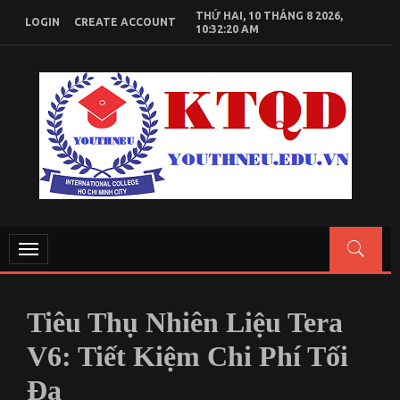
Skip
THỨ HAI, 10 THÁNG 8 2026,
To
LOGIN
CREATE ACCOUNT
10:32:21 AM
Content
KIẾN THỨC KINH TẾ QUỐC DÂN
Chia Sẻ Kiến Thức, Tài Liệu Học Tập Kinh Tế Quốc Dân
Toggle
navigation
Tiêu Thụ Nhiên Liệu Tera
V6: Tiết Kiệm Chi Phí Tối
Đa