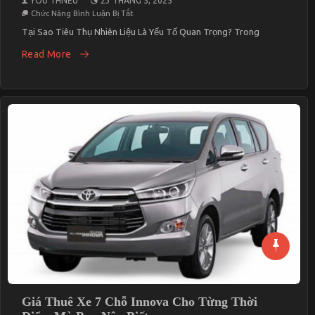
YOU THNEU
23 THÁNG 5, 2025
Ở
Chức Năng Bình Luận Bị Tắt
Tiêu
Thụ
Tại Sao Tiêu Thụ Nhiên Liệu Là Yếu Tố Quan Trọng? Trong
Nhiên
Liệu
Read More
Tera
V6:
Tiết
Kiệm
Chi
Phí
Tối
Đa
Giá Thuê Xe 7 Chỗ Innova Cho Từng Thời