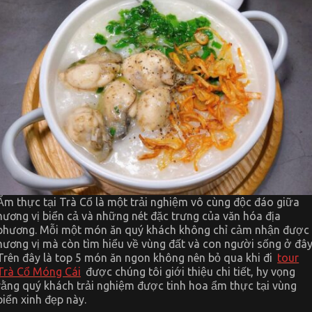
Ẩm thực tại Trà Cổ là một trải nghiệm vô cùng độc đáo giữa
hương vị biển cả và những nét đặc trưng của văn hóa địa
phương. Mỗi một món ăn quý khách không chỉ cảm nhận được
hương vị mà còn tìm hiểu về vùng đất và con người sống ở đây
Trên đây là top 5 món ăn ngon không nên bỏ qua khi đi
tour
Trà Cổ Móng Cái
được chúng tôi giới thiệu chi tiết, hy vọng
rằng quý khách trải nghiệm được tinh hoa ẩm thực tại vùng
biển xinh đẹp này.