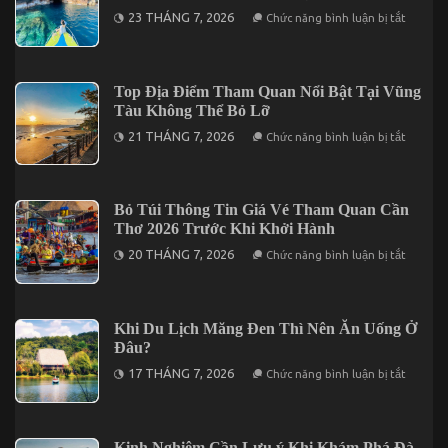
Dinner
ở
23 THÁNG 7, 2026
Chức năng bình luận bị tắt
Trong
Tìm
Tour
Kiếm
Cần
Địa
Thơ
Điểm
3
Nghỉ
Top Địa Điểm Tham Quan Nổi Bật Tại Vũng
Ngày
Dưỡng
2
Tàu Không Thể Bỏ Lỡ
Cho
Đêm
Chuyến
ở
21 THÁNG 7, 2026
Chức năng bình luận bị tắt
Đi
Top
2
Địa
Ngày
Điểm
1
Tham
Đêm
Quan
Bỏ Túi Thông Tin Giá Vé Tham Quan Cần
Tại
Nổi
Vĩnh
Thơ 2026 Trước Khi Khởi Hành
Bật
Hy
Tại
ở
20 THÁNG 7, 2026
Chức năng bình luận bị tắt
Vũng
Bỏ
Tàu
Túi
Không
Thông
Thể
Tin
Bỏ
Giá
Khi Du Lịch Măng Đen Thì Nên Ăn Uống Ở
Lỡ
Vé
Đâu?
Tham
Quan
ở
17 THÁNG 7, 2026
Chức năng bình luận bị tắt
Cần
Khi
Thơ
Du
2026
Lịch
Trước
Măng
Khi
Đen
Kinh Nghiệm Cần Lưu ý Khi Khám Phá Đà
Khởi