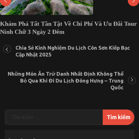
Khám Phá Tất Tần Tật Về Chi Phí Và Ưu Đãi Tour
Ninh Chữ 3 Ngày 2 Đêm
ở
2 Tháng 5, 2025
Chức năng bình luận bị tắt
Khám
Chia Sẻ Kinh Nghiệm Du Lịch Côn Sơn Kiếp Bạc
Phá
Cập Nhật 2025
Tất
Tần
Tật
Những Món Ăn Trứ Danh Nhất Định Không Thể
Về
Chi
Bỏ Qua Khi Đi Du Lịch Đông Hưng – Trung
Phí
Quốc
Và
Ưu
Đãi
Tour
Ninh
Chữ
3
Ngày
2