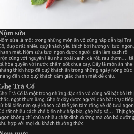
Nộm sứa
Nộm sứa là một trong những món ăn vô cùng hấp dẫn tại Trà
Cổ, được rất nhiều quý khách yêu thích bởi hương vị tươi ngon,
thanh mát. Nộm sứa tươi ngon được người dân làm sạch rồi
trộn cùng với nguyên liệu như xoài xanh, cà rốt, rau thơm,… tấ
cả hòa quyện với nước chấm sốt chua cay. Đây là món ăn nhẹ
nhàng thích hợp để quý khách ăn trong những ngày nóng bức
mang đến cho quý khách cảm giác thanh mát dễ chịu.
Ghẹ Trà Cổ
Ghẹ Trà Cổ là một trong những đặc sản vô cùng nổi bật bởi thị
chắc, ngọt thơm lừng. Ghẹ ở đây được người dân bắt trực tiếp
từ bãi biển nên quý khách có thể yên tâm rằng về độ tươi ngon
Có rất nhiều cách chế biến như hấp bia, ghẹ hấp sả,… Thịt ghẹ
ngon không chỉ chứa nhiều chất dinh dưỡng mà còn bổ dưỡn
phù hợp với mọi du khách thưởng thức.
Nem mực