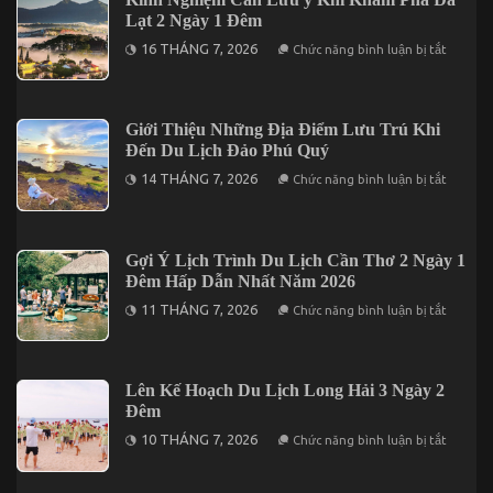
Thì
Hành
Lạt 2 Ngày 1 Đêm
Nên
Ăn
ở
16 THÁNG 7, 2026
Chức năng bình luận bị tắt
Uống
Kinh
Ở
Nghiệm
Đâu?
Cần
Lưu
ý
Giới Thiệu Những Địa Điểm Lưu Trú Khi
Khi
Đến Du Lịch Đảo Phú Quý
Khám
Phá
ở
14 THÁNG 7, 2026
Chức năng bình luận bị tắt
Đà
Giới
Lạt
Thiệu
2
Những
Ngày
Địa
1
Điểm
Gợi Ý Lịch Trình Du Lịch Cần Thơ 2 Ngày 1
Đêm
Lưu
Đêm Hấp Dẫn Nhất Năm 2026
Trú
Khi
ở
11 THÁNG 7, 2026
Chức năng bình luận bị tắt
Đến
Gợi
Du
Ý
Lịch
Lịch
Đảo
Trình
Phú
Du
Lên Kế Hoạch Du Lịch Long Hải 3 Ngày 2
Quý
Lịch
Đêm
Cần
Thơ
ở
10 THÁNG 7, 2026
Chức năng bình luận bị tắt
2
Lên
Ngày
Kế
1
Hoạch
Đêm