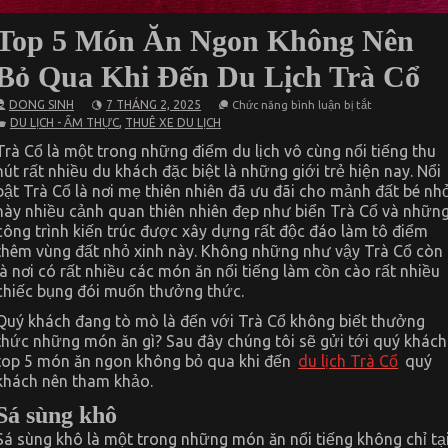
Top 5 Món Ăn Ngon Không Nên
Bỏ Qua Khi Đến Du Lịch Trà Cổ
ở
DONG SINH
7 THÁNG 2, 2025
Chức năng bình luận bị tắt
Top
,
DU LỊCH - ẨM THỰC
THUÊ XE DU LỊCH
5
Món
Trà Cổ là một trong những điểm du lịch vô cùng nổi tiếng thu
Ăn
hút rất nhiều du khách đặc biệt là những giới trẻ hiện nay. Nổi
Ngon
Không
bật Trà Cổ là nơi mẹ thiên nhiên đã ưu đãi cho mảnh đất bé nh
Nên
này nhiều cảnh quan thiên nhiên đẹp như biển Trà Cổ và nhữn
Bỏ
Qua
công trình kiến trúc được xây dựng rất độc đáo làm tô điểm
Khi
thêm vùng đất nhỏ xinh này. Không những như vậy Trà Cổ còn
Đến
là nơi có rất nhiều các món ăn nổi tiếng làm cồn cào rất nhiều
Du
Lịch
chiếc bụng đói muốn thưởng thức.
Trà
Cổ
Quý khách đang tò mò là đến với Trà Cổ không biết thưởng
thức những món ăn gì? Sau đây chúng tôi sẽ gửi tới quý khách
top 5 món ăn ngon không bỏ qua khi đến
du lịch Trà Cổ
quý
khách nên tham khảo.
Sá sùng khô
Sá sùng khô là một trong những món ăn nổi tiếng không chỉ tạ