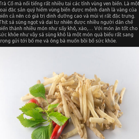
Trà Cổ mà nổi tiếng rất nhiều tại các tỉnh vùng ven biển. Là mộ
loại đặc sản quý hiếm vùng biển được mệnh danh là vàng của
biển cả nên có giá trị dinh dưỡng cao và mùi vị rất đặc trưng.
Thịt sá sùng ngọt và dai tự nhiên được nhiều người dân chế
biến thành nhiều món như sấy khô, xào,… Với món ăn tốt cho
sức khỏe như vậy sá sùng khô là một món quà biếu rất sang
trọng gửi tới bố mẹ và ông bà muốn bồi bổ sức khỏe.