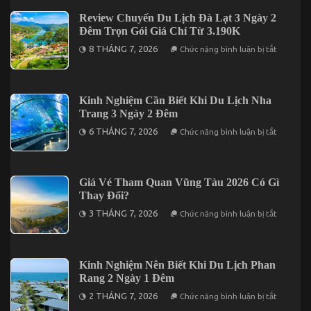
Du
Hấp
Lịch
Review Chuyến Du Lịch Đà Lạt 3 Ngày 2
Dẫn
Long
Nhất
Đêm Trọn Gói Giá Chỉ Từ 3.190K
Hải
Năm
3
ở
2026
8 THÁNG 7, 2026
Chức năng bình luận bị tắt
Ngày
Review
2
Chuyến
Đêm
Du
Lịch
Đà
Kinh Nghiệm Cần Biết Khi Du Lịch Nha
Lạt
Trang 3 Ngày 2 Đêm
3
Ngày
ở
6 THÁNG 7, 2026
Chức năng bình luận bị tắt
2
Kinh
Đêm
Nghiệm
Trọn
Cần
Gói
Biết
Giá
Khi
Giá Vé Tham Quan Vũng Tàu 2026 Có Gì
Chỉ
Du
Từ
Thay Đổi?
Lịch
3.190K
Nha
ở
3 THÁNG 7, 2026
Chức năng bình luận bị tắt
Trang
Giá
3
Vé
Ngày
Tham
2
Quan
Đêm
Vũng
Kinh Nghiệm Nên Biết Khi Du Lịch Phan
Tàu
Rang 2 Ngày 1 Đêm
2026
Có
ở
2 THÁNG 7, 2026
Chức năng bình luận bị tắt
Gì
Kinh
Thay