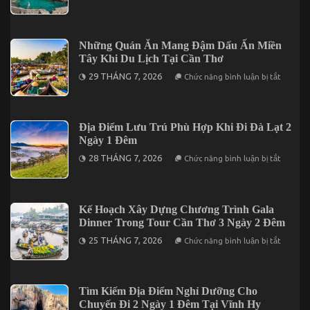
Đặc
Ngày
Sẻ
Sản
2
Kinh
Nức
Đêm
Nghiệm
Tiếng
Du
Những Quán Ăn Mang Đậm Dấu Ấn Miền
Trên
Lịch
Đảo
Tây Khi Du Lịch Tại Cần Thơ
Phú
Phú
Quý
ở
Quý
29 THÁNG 7, 2026
Chức năng bình luận bị tắt
2
Những
Ngày
Quán
1
Ăn
Đêm
Mang
Cho
Đậm
Địa Điểm Lưu Trú Phù Hợp Khi Đi Đà Lạt 2
Người
Dấu
Đi
Ngày 1 Đêm
Ấn
Lần
Miền
ở
Đầu
28 THÁNG 7, 2026
Chức năng bình luận bị tắt
Tây
Địa
Khi
Điểm
Du
Lưu
Lịch
Trú
Tại
Phù
Kế Hoạch Xây Dựng Chương Trình Gala
Cần
Hợp
Thơ
Dinner Trong Tour Cần Thơ 3 Ngày 2 Đêm
Khi
Đi
ở
25 THÁNG 7, 2026
Chức năng bình luận bị tắt
Đà
Kế
Lạt
Hoạch
2
Xây
Ngày
Dựng
1
Chương
Tìm Kiếm Địa Điểm Nghỉ Dưỡng Cho
Đêm
Trình
Chuyến Đi 2 Ngày 1 Đêm Tại Vĩnh Hy
Gala