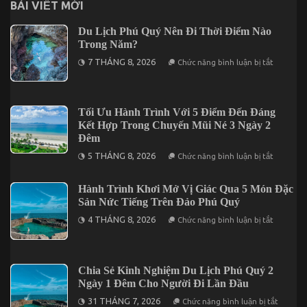
Đêm
BÀI VIẾT MỚI
Du Lịch Phú Quý Nên Đi Thời Điểm Nào
Trong Năm?
ở
7 THÁNG 8, 2026
Chức năng bình luận bị tắt
Du
Lịch
Phú
Quý
Nên
Tối Ưu Hành Trình Với 5 Điểm Đến Đáng
Đi
Kết Hợp Trong Chuyến Mũi Né 3 Ngày 2
Thời
Điểm
Đêm
Nào
ở
Trong
5 THÁNG 8, 2026
Chức năng bình luận bị tắt
Tối
Năm?
Ưu
Hành
Hành Trình Khơi Mở Vị Giác Qua 5 Món Đặc
Trình
Sản Nức Tiếng Trên Đảo Phú Quý
Với
5
ở
4 THÁNG 8, 2026
Điểm
Chức năng bình luận bị tắt
Hành
Đến
Trình
Đáng
Khơi
Kết
Mở
Hợp
Vị
Trong
Chia Sẻ Kinh Nghiệm Du Lịch Phú Quý 2
Giác
Chuyến
Ngày 1 Đêm Cho Người Đi Lần Đầu
Qua
Mũi
5
Né
ở
31 THÁNG 7, 2026
Chức năng bình luận bị tắt
Món
3
Chia