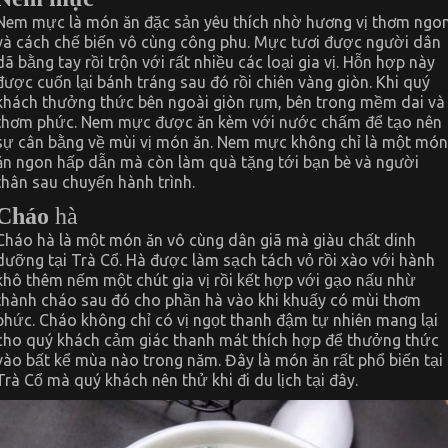
Nem mực là món ăn đặc sản yêu thích nhờ hương vị thơm ngo
và cách chế biến vô cùng công phu. Mực tươi được người dân
dã bằng tay rồi trộn với rất nhiều các loại gia vị. Hỗn hợp này
được cuốn lại bánh tráng sau đó rồi chiên vàng giòn. Khi quý
khách thưởng thức bên ngoài giòn rụm, bên trong mềm dai và
thơm phức. Nem mực được ăn kèm với nước chấm để tạo nên
sự cân bằng về mùi vị món ăn. Nem mực không chỉ là một món
ăn ngon hấp dẫn mà còn làm quà tặng tới bạn bè và người
thân sau chuyến hành trình.
Cháo
hà
Cháo hà là một món ăn vô cùng dân giã mà giàu chất dinh
dưỡng tại Trà Cổ. Hà được làm sạch tách vỏ rồi xào với hành
khô thêm nếm một chút gia vị rồi kết hợp với gạo nấu nhừ
thành cháo sau đó cho phần hà vào khi khuấy có mùi thơm
phức. Cháo không chỉ có vị ngọt thanh đậm tự nhiên mang lại
cho quý khách cảm giác thanh mát thích hợp để thưởng thức
vào bất kể mùa nào trong năm. Đây là món ăn rất phổ biến tại
Trà Cổ mà quý khách nên thử khi đi du lịch tại đây.