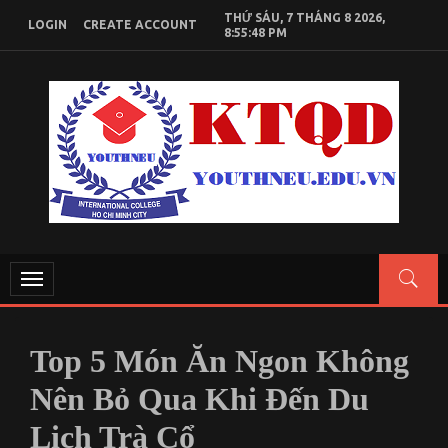
Skip
THỨ SÁU, 7 THÁNG 8 2026,
LOGIN
CREATE ACCOUNT
to
8:55:49 PM
content
KIẾN THỨC KINH TẾ QUỐC DÂN
Chia sẻ kiến thức, tài liệu học tập Kinh Tế Quốc Dân
Toggle
navigation
Top 5 Món Ăn Ngon Không
Nên Bỏ Qua Khi Đến Du
Lịch Trà Cổ