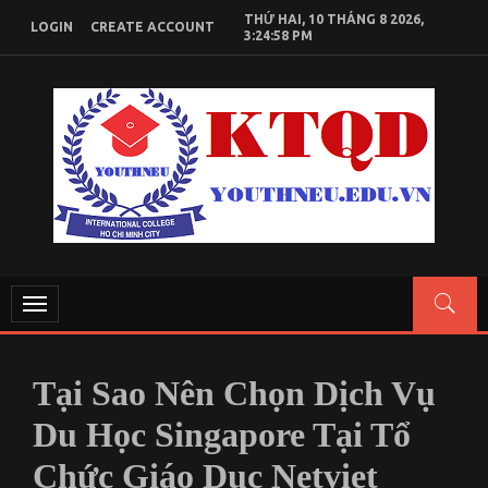
Skip
THỨ HAI, 10 THÁNG 8 2026,
LOGIN
CREATE ACCOUNT
to
3:24:58 PM
content
KIẾN THỨC KINH TẾ QUỐC DÂN
Chia sẻ kiến thức, tài liệu học tập Kinh Tế Quốc Dân
Toggle
navigation
Tại Sao Nên Chọn Dịch Vụ
Du Học Singapore Tại Tổ
Chức Giáo Dục Netviet