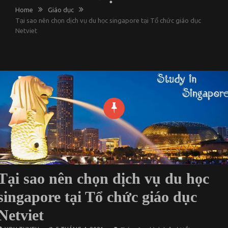
Home
Giáo dục
Tại sao nên chọn dịch vụ du học singapore tại Tổ chức giáo dục
Netviet
Tại sao nên chọn dịch vụ du học
singapore tại Tổ chức giáo dục
Netviet
ở