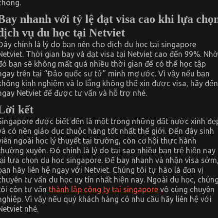
chóng.
Bay nhanh với tỷ lệ đạt visa cao khi lựa chọ
dịch vụ du học tại Netviet
Đây chính là lý do bạn nên cho dịch du học tại singapore
Netviet. Thời gian bay và đạt visa tại Netviet cao đến 99%. Nh
đó bạn sẽ không mất quá nhiều thời gian để có thể học tập
ngay trên tại “Đảo quốc sư tử” mình mơ ước. Vì vậy nếu bạn
không kinh nghiệm và lo lắng không thể xin được visa, hãy đến
ngay Netviet để được tư vấn và hỗ trợ nhé.
Lời kết
Singapore được biết đến là một trong những đất nước xinh đẹ
và có nền giáo dục thuộc hàng tốt nhất thế giới. Đến đây sinh
viên ngoài học lý thuyết tại trường, còn cơ hội thực hành
thường xuyên. Đó chính là lý do tại sao nhiều bạn trẻ hiện nay
lại lựa chọn du học singapore. Để bay nhanh và nhận visa sớm
bạn hãy liên hệ ngay với Netviet. Chúng tôi tự hào là đơn vị
chuyên tư vấn du học uy tín nhất hiện nay. Ngoài du học, chún
tôi còn tư vấn
thành lập công ty tại singapore
vô cùng chuyên
nghiệp. Vì vậy nếu quý khách hàng có nhu cầu hãy liên hệ với
Netviet nhé.