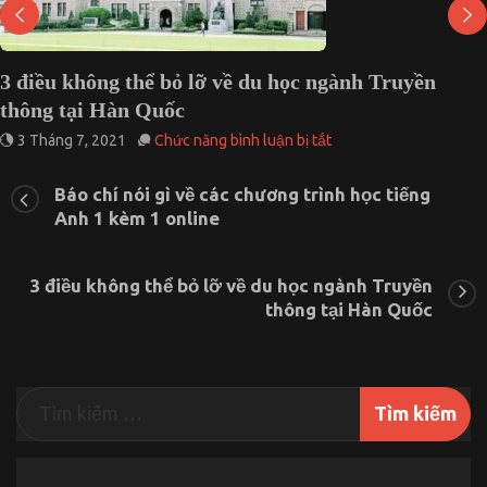
3 điều không thể bỏ lỡ về du học ngành Truyền
thông tại Hàn Quốc
ở
3 Tháng 7, 2021
Chức năng bình luận bị tắt
3
điều
Báo chí nói gì về các chương trình học tiếng
không
Anh 1 kèm 1 online
thể
bỏ
lỡ
về
3 điều không thể bỏ lỡ về du học ngành Truyền
du
thông tại Hàn Quốc
học
ngành
Truyền
thông
tại
Hàn
Quốc