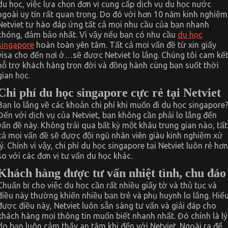
du học, việc lựa chọn đơn vị cung cấp dịch vụ du học nước
ngoài uy tín rất quan trọng. Do đó với hơn 10 năm kinh nghiệm
Netviet tự hào đáp ứng tất cả mọi nhu cầu của bạn nhanh
chóng, đảm bảo nhất. Vì vậy nếu bạn có nhu cầu
du học
singapore
hoàn toàn yên tâm. Tất cả mọi vấn đề từ xin giấy
visa cho đến nơi ở…sẽ được Netviet lo lắng. Chúng tôi cam kế
hỗ trợ khách hàng trọn đời và đồng hành cùng bạn suốt thời
gian học.
Chi phí du học singapore cực rẻ tại Netviet
Bạn lo lắng về các khoản chi phí khi muốn đi du học singapore
Đến với dịch vụ của Netviet, bạn không cần phải lo lắng đến
vấn đề này. Không trải qua bất kỳ một khâu trung gian nào, tất
cả mọi vấn đề sẽ được đội ngũ nhân viên giàu kinh nghiệm xử
lý. Chính vì vậy, chi phí du học singapore tại Netviet luôn rẻ hơn
so với các đơn vị tư vấn du học khác.
Khách hàng được tư vấn nhiệt tình, chu đáo
Chuẩn bị cho việc du học cần rất nhiều giấy tờ và thủ tục và
điều này thường khiến nhiều bạn trẻ và phụ huynh lo lắng. Hiể
được điều này, Netviet luôn sẵn sàng tư vấn và giải đáp cho
khách hàng mọi thông tin muốn biết nhanh nhất. Đó chính là lý
do bạn luôn cảm thấy an tâm khi đến với Netviet. Ngoài ra để