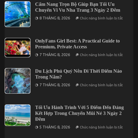
Guide:
Cẩm Nang Trọn Bộ Giúp Bạn Tối Ưu
Features,
Chuyến Vi Vu Nha Trang 3 Ngày 2 Đêm
Privacy,
and
ở
8 THÁNG 8, 2026
Chức năng bình luận bị tắt
Discreet
Cẩm
Billing
Nang
for
Trọn
US
Bộ
Users
Giúp
OnlyFans Girl Best: A Practical Guide to
Bạn
Premium, Private Access
Tối
Ưu
ở
7 THÁNG 8, 2026
Chức năng bình luận bị tắt
Chuyến
OnlyFans
Vi
Girl
Vu
Best:
Nha
A
Du Lịch Phú Quý Nên Đi Thời Điểm Nào
Trang
Practical
Trong Năm?
3
Guide
Ngày
to
ở
7 THÁNG 8, 2026
Chức năng bình luận bị tắt
2
Premium,
Du
Đêm
Private
Lịch
Access
Phú
Quý
Nên
Tối Ưu Hành Trình Với 5 Điểm Đến Đáng
Đi
Kết Hợp Trong Chuyến Mũi Né 3 Ngày 2
Thời
Điểm
Đêm
Nào
ở
Trong
5 THÁNG 8, 2026
Chức năng bình luận bị tắt
Tối
Năm?
Ưu