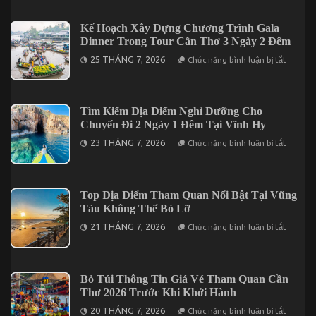
Lưu
Lịch
Trú
Tại
Phù
Kế Hoạch Xây Dựng Chương Trình Gala
Cần
Hợp
Thơ
Dinner Trong Tour Cần Thơ 3 Ngày 2 Đêm
Khi
Đi
ở
25 THÁNG 7, 2026
Chức năng bình luận bị tắt
Đà
Kế
Lạt
Hoạch
2
Xây
Ngày
Dựng
1
Chương
Tìm Kiếm Địa Điểm Nghỉ Dưỡng Cho
Đêm
Trình
Chuyến Đi 2 Ngày 1 Đêm Tại Vĩnh Hy
Gala
Dinner
ở
23 THÁNG 7, 2026
Chức năng bình luận bị tắt
Trong
Tìm
Tour
Kiếm
Cần
Địa
Thơ
Điểm
3
Nghỉ
Top Địa Điểm Tham Quan Nổi Bật Tại Vũng
Ngày
Dưỡng
2
Tàu Không Thể Bỏ Lỡ
Cho
Đêm
Chuyến
ở
21 THÁNG 7, 2026
Chức năng bình luận bị tắt
Đi
Top
2
Địa
Ngày
Điểm
1
Tham
Đêm
Quan
Bỏ Túi Thông Tin Giá Vé Tham Quan Cần
Tại
Nổi
Vĩnh
Thơ 2026 Trước Khi Khởi Hành
Bật
Hy
Tại
ở
20 THÁNG 7, 2026
Chức năng bình luận bị tắt
Vũng