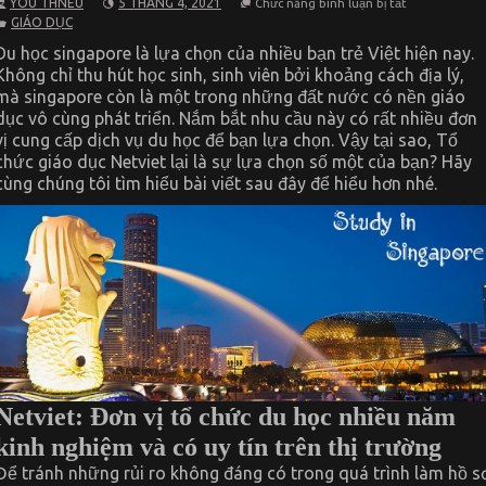
YOU THNEU
5 THÁNG 4, 2021
Chức năng bình luận bị tắt
Tại
GIÁO DỤC
sao
nên
Du học singapore là lựa chọn của nhiều bạn trẻ Việt hiện nay.
chọn
Không chỉ thu hút học sinh, sinh viên bởi khoảng cách địa lý,
dịch
vụ
mà singapore còn là một trong những đất nước có nền giáo
du
dục vô cùng phát triển. Nắm bắt nhu cầu này có rất nhiều đơn
học
singapore
vị cung cấp dịch vụ du học để bạn lựa chọn. Vậy tại sao, Tổ
tại
chức giáo dục Netviet lại là sự lựa chọn số một của bạn? Hãy
Tổ
cùng chúng tôi tìm hiểu bài viết sau đây để hiểu hơn nhé.
chức
giáo
dục
Netviet
Netviet: Đơn vị tổ chức du học nhiều năm
kinh nghiệm và có uy tín trên thị trường
Để tránh những rủi ro không đáng có trong quá trình làm hồ s