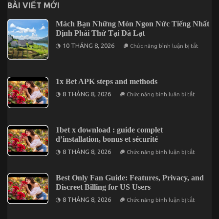
BÀI VIẾT MỚI
Mách Bạn Những Món Ngon Nức Tiếng Nhất
Định Phải Thử Tại Đà Lạt
ở
10 THÁNG 8, 2026
Chức năng bình luận bị tắt
Mách
Bạn
Những
Món
Ngon
1x Bet APK steps and methods
Nức
Tiếng
ở
8 THÁNG 8, 2026
Chức năng bình luận bị tắt
Nhất
1x
Định
Bet
Phải
APK
Thử
steps
Tại
and
1bet x download : guide complet
Đà
methods
d’installation, bonus et sécurité
Lạt
ở
8 THÁNG 8, 2026
Chức năng bình luận bị tắt
1bet
x
downloa
:
Best Only Fan Guide: Features, Privacy, and
guide
Discreet Billing for US Users
complet
d’installa
ở
8 THÁNG 8, 2026
Chức năng bình luận bị tắt
bonus
Best
et
Only
sécurité
Fan