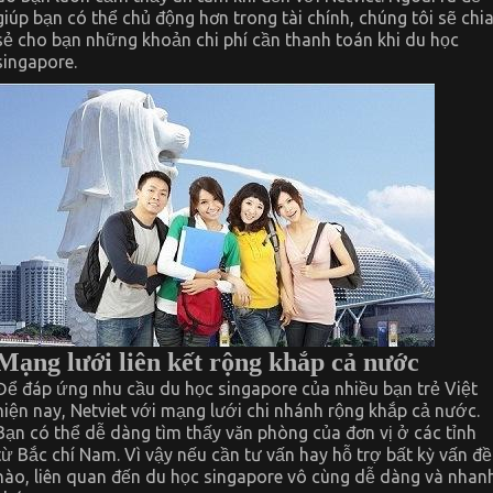
giúp bạn có thể chủ động hơn trong tài chính, chúng tôi sẽ chi
sẻ cho bạn những khoản chi phí cần thanh toán khi du học
singapore.
Mạng lưới liên kết rộng khắp cả nước
Để đáp ứng nhu cầu du học singapore của nhiều bạn trẻ Việt
hiện nay, Netviet với mạng lưới chi nhánh rộng khắp cả nước.
Bạn có thể dễ dàng tìm thấy văn phòng của đơn vị ở các tỉnh
từ Bắc chí Nam. Vì vậy nếu cần tư vấn hay hỗ trợ bất kỳ vấn đề
nào, liên quan đến du học singapore vô cùng dễ dàng và nhan