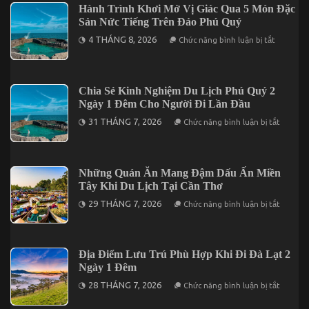
Hành
Hành Trình Khơi Mở Vị Giác Qua 5 Món Đặc
Trình
Sản Nức Tiếng Trên Đảo Phú Quý
Với
5
ở
4 THÁNG 8, 2026
Điểm
Chức năng bình luận bị tắt
Hành
Đến
Trình
Đáng
Khơi
Kết
Mở
Hợp
Vị
Trong
Chia Sẻ Kinh Nghiệm Du Lịch Phú Quý 2
Giác
Chuyến
Ngày 1 Đêm Cho Người Đi Lần Đầu
Qua
Mũi
5
Né
ở
31 THÁNG 7, 2026
Chức năng bình luận bị tắt
Món
3
Chia
Đặc
Ngày
Sẻ
Sản
2
Kinh
Nức
Đêm
Nghiệm
Tiếng
Du
Những Quán Ăn Mang Đậm Dấu Ấn Miền
Trên
Lịch
Đảo
Tây Khi Du Lịch Tại Cần Thơ
Phú
Phú
Quý
ở
Quý
29 THÁNG 7, 2026
Chức năng bình luận bị tắt
2
Những
Ngày
Quán
1
Ăn
Đêm
Mang
Cho
Đậm
Địa Điểm Lưu Trú Phù Hợp Khi Đi Đà Lạt 2
Người
Dấu
Đi
Ngày 1 Đêm
Ấn
Lần
Miền
ở
Đầu
28 THÁNG 7, 2026
Chức năng bình luận bị tắt
Tây
Địa
Khi
Điểm
Du