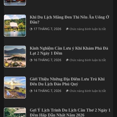
Bỏ
Tàu
Túi
Không
Thông
Thể
Tin
Bỏ
Giá
Khi Du Lịch Măng Đen Thì Nên Ăn Uống Ở
Lỡ
Vé
Đâu?
Tham
Quan
ở
17 THÁNG 7, 2026
Chức năng bình luận bị tắt
Cần
Khi
Thơ
Du
2026
Lịch
Trước
Măng
Khi
Đen
Kinh Nghiệm Cần Lưu ý Khi Khám Phá Đà
Khởi
Thì
Hành
Lạt 2 Ngày 1 Đêm
Nên
Ăn
ở
16 THÁNG 7, 2026
Chức năng bình luận bị tắt
Uống
Kinh
Ở
Nghiệm
Đâu?
Cần
Lưu
ý
Giới Thiệu Những Địa Điểm Lưu Trú Khi
Khi
Đến Du Lịch Đảo Phú Quý
Khám
Phá
ở
14 THÁNG 7, 2026
Chức năng bình luận bị tắt
Đà
Giới
Lạt
Thiệu
2
Những
Ngày
Địa
1
Điểm
Gợi Ý Lịch Trình Du Lịch Cần Thơ 2 Ngày 1
Đêm
Lưu
Đêm Hấp Dẫn Nhất Năm 2026
Trú