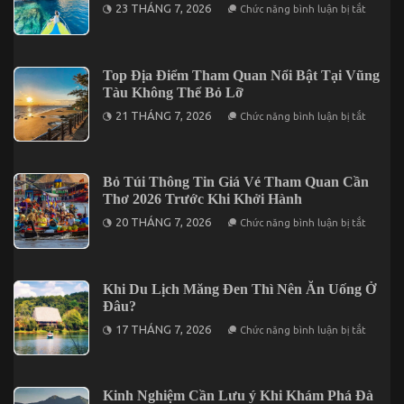
ở
23 THÁNG 7, 2026
Chức năng bình luận bị tắt
Trong
Tìm
Tour
Kiếm
Cần
Địa
Thơ
Điểm
3
Nghỉ
Top Địa Điểm Tham Quan Nổi Bật Tại Vũng
Ngày
Dưỡng
2
Tàu Không Thể Bỏ Lỡ
Cho
Đêm
Chuyến
ở
21 THÁNG 7, 2026
Chức năng bình luận bị tắt
Đi
Top
2
Địa
Ngày
Điểm
1
Tham
Đêm
Quan
Bỏ Túi Thông Tin Giá Vé Tham Quan Cần
Tại
Nổi
Vĩnh
Thơ 2026 Trước Khi Khởi Hành
Bật
Hy
Tại
ở
20 THÁNG 7, 2026
Chức năng bình luận bị tắt
Vũng
Bỏ
Tàu
Túi
Không
Thông
Thể
Tin
Bỏ
Giá
Khi Du Lịch Măng Đen Thì Nên Ăn Uống Ở
Lỡ
Vé
Đâu?
Tham
Quan
ở
17 THÁNG 7, 2026
Chức năng bình luận bị tắt
Cần
Khi
Thơ
Du
2026
Lịch
Trước
Măng
Khi
Đen
Kinh Nghiệm Cần Lưu ý Khi Khám Phá Đà
Khởi
Thì