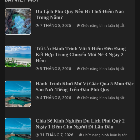
Du Lịch Phú Quý Nên Đi Thời Điểm Nào
Trong Năm?
ở
7 THÁNG 8, 2026
Chức năng bình luận bị tắt
Du
Lịch
Phú
Quý
Nên
Tối Ưu Hành Trình Với 5 Điểm Đến Đáng
Đi
Kết Hợp Trong Chuyến Mũi Né 3 Ngày 2
Thời
Điểm
Đêm
Nào
ở
Trong
5 THÁNG 8, 2026
Chức năng bình luận bị tắt
Tối
Năm?
Ưu
Hành
Hành Trình Khơi Mở Vị Giác Qua 5 Món Đặc
Trình
Sản Nức Tiếng Trên Đảo Phú Quý
Với
5
ở
4 THÁNG 8, 2026
Điểm
Chức năng bình luận bị tắt
Hành
Đến
Trình
Đáng
Khơi
Kết
Mở
Hợp
Vị
Trong
Chia Sẻ Kinh Nghiệm Du Lịch Phú Quý 2
Giác
Chuyến
Ngày 1 Đêm Cho Người Đi Lần Đầu
Qua
Mũi
5
Né
ở
31 THÁNG 7, 2026
Chức năng bình luận bị tắt
Món
3
Chia
Đặc