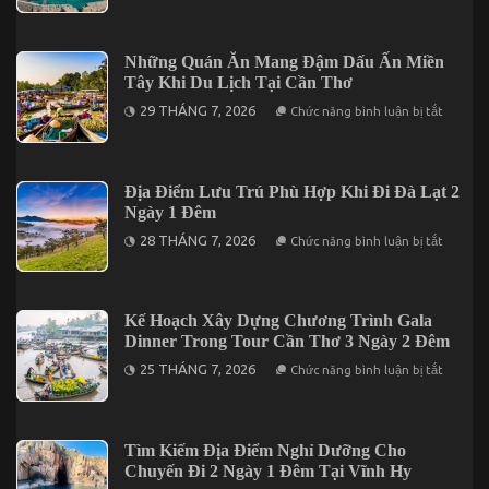
Ngày
Sẻ
Sản
2
Kinh
Nức
Đêm
Nghiệm
Tiếng
Du
Những Quán Ăn Mang Đậm Dấu Ấn Miền
Trên
Lịch
Đảo
Tây Khi Du Lịch Tại Cần Thơ
Phú
Phú
Quý
ở
Quý
29 THÁNG 7, 2026
Chức năng bình luận bị tắt
2
Những
Ngày
Quán
1
Ăn
Đêm
Mang
Cho
Đậm
Địa Điểm Lưu Trú Phù Hợp Khi Đi Đà Lạt 2
Người
Dấu
Đi
Ngày 1 Đêm
Ấn
Lần
Miền
ở
Đầu
28 THÁNG 7, 2026
Chức năng bình luận bị tắt
Tây
Địa
Khi
Điểm
Du
Lưu
Lịch
Trú
Tại
Phù
Kế Hoạch Xây Dựng Chương Trình Gala
Cần
Hợp
Thơ
Dinner Trong Tour Cần Thơ 3 Ngày 2 Đêm
Khi
Đi
ở
25 THÁNG 7, 2026
Chức năng bình luận bị tắt
Đà
Kế
Lạt
Hoạch
2
Xây
Ngày
Dựng
1
Chương
Tìm Kiếm Địa Điểm Nghỉ Dưỡng Cho
Đêm
Trình
Chuyến Đi 2 Ngày 1 Đêm Tại Vĩnh Hy
Gala
Dinner