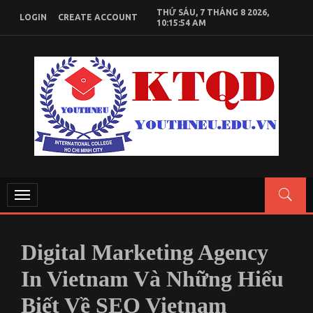
Skip
THỨ SÁU, 7 THÁNG 8 2026,
LOGIN
CREATE ACCOUNT
to
10:15:54 AM
content
KIẾN THỨC KINH TẾ QUỐC DÂN
Chia sẻ kiến thức, tài liệu học tập Kinh Tế Quốc Dân
Toggle
navigation
Digital Marketing Agency
In Vietnam Và Những Hiểu
Biết Về SEO Vietnam