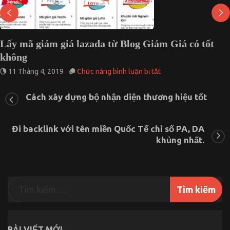
Lấy mã giảm giá lazada từ Blog Giảm Giá có tốt
không
ở
11 Tháng 4, 2019
Chức năng bình luận bị tắt
Lấy
mã
Cách xây dựng bộ nhận diện thương hiệu tốt
giảm
giá
lazada
từ Blog
Đi backlink với tên miền Quốc Tế chỉ số PA, DA
Giảm
khủng nhất.
Giá
có
tốt
không
BÀI VIẾT MỚI