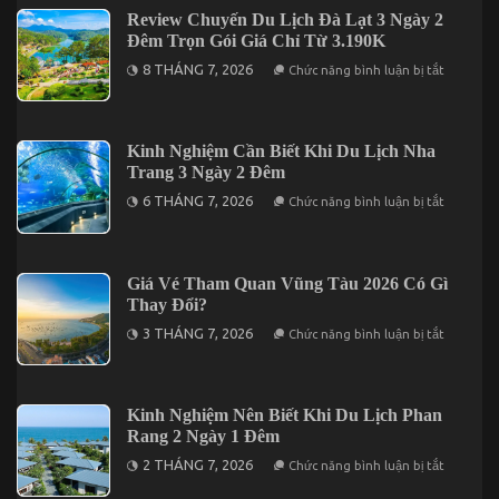
Hấp
Lịch
Review Chuyến Du Lịch Đà Lạt 3 Ngày 2
Dẫn
Long
Nhất
Đêm Trọn Gói Giá Chỉ Từ 3.190K
Hải
Năm
3
ở
2026
8 THÁNG 7, 2026
Chức năng bình luận bị tắt
Ngày
Review
2
Chuyến
Đêm
Du
Lịch
Đà
Kinh Nghiệm Cần Biết Khi Du Lịch Nha
Lạt
Trang 3 Ngày 2 Đêm
3
Ngày
ở
6 THÁNG 7, 2026
Chức năng bình luận bị tắt
2
Kinh
Đêm
Nghiệm
Trọn
Cần
Gói
Biết
Giá
Khi
Giá Vé Tham Quan Vũng Tàu 2026 Có Gì
Chỉ
Du
Từ
Thay Đổi?
Lịch
3.190K
Nha
ở
3 THÁNG 7, 2026
Chức năng bình luận bị tắt
Trang
Giá
3
Vé
Ngày
Tham
2
Quan
Đêm
Vũng
Kinh Nghiệm Nên Biết Khi Du Lịch Phan
Tàu
Rang 2 Ngày 1 Đêm
2026
Có
ở
2 THÁNG 7, 2026
Chức năng bình luận bị tắt
Gì
Kinh
Thay
Nghiệm
Đổi?