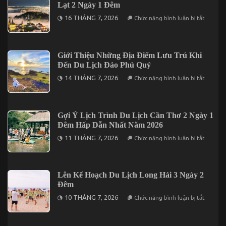
Hành
Lạt 2 Ngày 1 Đêm
Nên
Ăn
ở
16 THÁNG 7, 2026
Chức năng bình luận bị tắt
Uống
Kinh
Ở
Nghiệm
Đâu?
Cần
Lưu
ý
Giới Thiệu Những Địa Điểm Lưu Trú Khi
Khi
Đến Du Lịch Đảo Phú Quý
Khám
Phá
ở
14 THÁNG 7, 2026
Chức năng bình luận bị tắt
Đà
Giới
Lạt
Thiệu
2
Những
Ngày
Địa
1
Điểm
Gợi Ý Lịch Trình Du Lịch Cần Thơ 2 Ngày 1
Đêm
Lưu
Đêm Hấp Dẫn Nhất Năm 2026
Trú
Khi
ở
11 THÁNG 7, 2026
Chức năng bình luận bị tắt
Đến
Gợi
Du
Ý
Lịch
Lịch
Đảo
Trình
Phú
Du
Lên Kế Hoạch Du Lịch Long Hải 3 Ngày 2
Quý
Lịch
Đêm
Cần
Thơ
ở
10 THÁNG 7, 2026
Chức năng bình luận bị tắt
2
Lên
Ngày
Kế
1
Hoạch
Đêm
Du