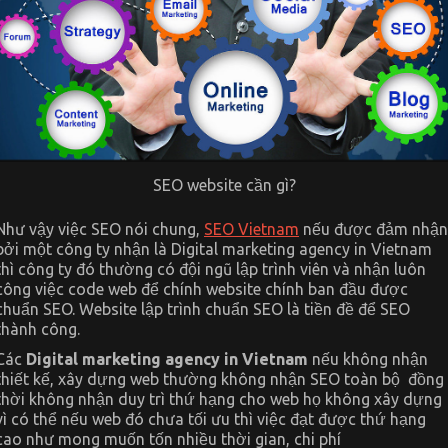
SEO website cần gì?
Như vậy việc SEO nói chung,
SEO Vietnam
nếu được đảm nhận
bởi một công ty nhận là Digital marketing agency in Vietnam
thì công ty đó thường có đội ngũ lập trình viên và nhận luôn
công việc code web để chính website chính ban đầu được
chuẩn SEO. Website lập trình chuẩn SEO là tiền đề để SEO
thành công.
Các
Digital marketing agency in Vietnam
nếu không nhận
thiết kế, xây dựng web thường không nhận SEO toàn bộ đồng
thời không nhận duy trì thứ hạng cho web họ không xây dựng
vì có thể nếu web đó chưa tối ưu thì việc đạt được thứ hạng
cao như mong muốn tốn nhiều thời gian, chi phí