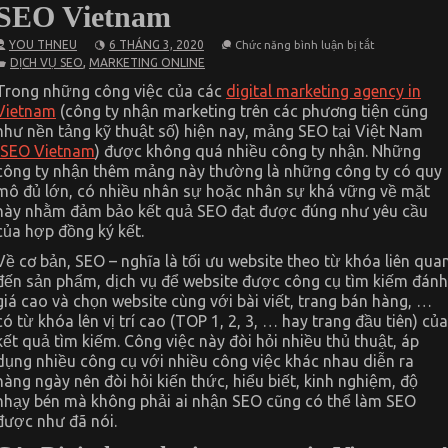
SEO Vietnam
ở
YOU THNEU
6 THÁNG 3, 2020
Chức năng bình luận bị tắt
Digital
,
DỊCH VỤ SEO
MARKETING ONLINE
marketing
agency
Trong những công việc của các
digital marketing agency in
in
Vietnam
(công ty nhận marketing trên các phương tiện cũng
Vietnam
và
như nền tảng kỹ thuật số) hiện nay, mảng SEO tại Việt Nam
những
SEO Vietnam
) được không quá nhiều công ty nhận. Những
hiểu
biết
công ty nhận thêm mảng này thường là những công ty có quy
về
mô đủ lớn, có nhiều nhân sự hoặc nhân sự khá vững về mặt
SEO
này nhằm đảm bảo kết quả SEO đạt được đúng như yêu cầu
Vietnam
của hợp đồng ký kết.
Về cơ bản, SEO – nghĩa là tối ưu website theo từ khóa liên qua
đến sản phẩm, dịch vụ để website được công cụ tìm kiếm đánh
giá cao và chọn website cùng với bài viết, trang bán hàng, …
có từ khóa lên vị trí cao (TOP 1, 2, 3, … hay trang đầu tiên) của
kết quả tìm kiếm. Công việc này đòi hỏi nhiều thủ thuật, áp
dụng nhiều công cụ với nhiều công việc khác nhau diễn ra
hàng ngày nên đòi hỏi kiến thức, hiểu biết, kinh nghiệm, độ
nhạy bén mà không phải ai nhận SEO cũng có thể làm SEO
được như đã nói.