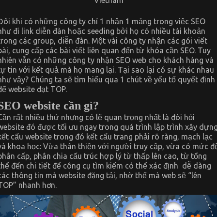
Đôi khi có những công ty chỉ 1 nhận 1 mảng trong việc SEO
như đi link diễn đàn hoặc seeding bởi họ có nhiều tài khoản
trong các group, diễn đàn. Một vài công ty nhận các gói viết
bài, cung cấp các bài viết liên quan đến từ khóa cần SEO. Tuy
nhiên vẫn có những công ty nhận SEO web cho khách hàng và
tự tin với kết quả mà họ mang lại. Tại sao lại có sự khác nhau
như vậy? Chúng ta sẽ tìm hiểu qua 1 chút về yếu tố quyết định
để website đạt TOP.
SEO website cần gì?
Cần rất nhiều thứ nhưng có lẽ quan trọng nhất là đòi hỏi
website đó được tối ưu ngay trong quá trình lập trình xây dựn
kết cấu website trong đó kết cấu trang phải rõ ràng, mạch lạc
và khoa học: Vừa thân thiện với người truy cập, vừa có mức đ
phân cấp, phân chia cấu trúc hợp lý từ thấp lên cao, từ tổng
thể đến chi tiết để công cụ tìm kiếm có thể xác định dễ dàng
các thông tin mà website đăng tải, nhờ thế mà web sẽ “lên
TOP” nhanh hơn.