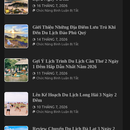
Thì
Hành
Nên
16 THÁNG 7, 2026
Ăn
Ở
Chức Năng Bình Luận Bị Tắt
Uống
Kinh
Ở
Nghiệm
Đâu?
Cần
Lưu
Giới Thiệu Những Địa Điểm Lưu Trú Khi
Ý
Đến Du Lịch Đảo Phú Quý
Khi
Khám
14 THÁNG 7, 2026
Phá
Ở
Chức Năng Bình Luận Bị Tắt
Đà
Giới
Lạt
Thiệu
2
Những
Ngày
Địa
Gợi Ý Lịch Trình Du Lịch Cần Thơ 2 Ngày
1
Điểm
1 Đêm Hấp Dẫn Nhất Năm 2026
Đêm
Lưu
Trú
11 THÁNG 7, 2026
Khi
Ở
Chức Năng Bình Luận Bị Tắt
Đến
Gợi
Du
Ý
Lịch
Lịch
Đảo
Trình
Lên Kế Hoạch Du Lịch Long Hải 3 Ngày 2
Phú
Du
Đêm
Quý
Lịch
Cần
10 THÁNG 7, 2026
Thơ
Ở
Chức Năng Bình Luận Bị Tắt
2
Lên
Ngày
Kế
1
Hoạch
Đêm
Du
Review Chuyến Du Lịch Đà Lạt 3 Ngày 2
Hấp