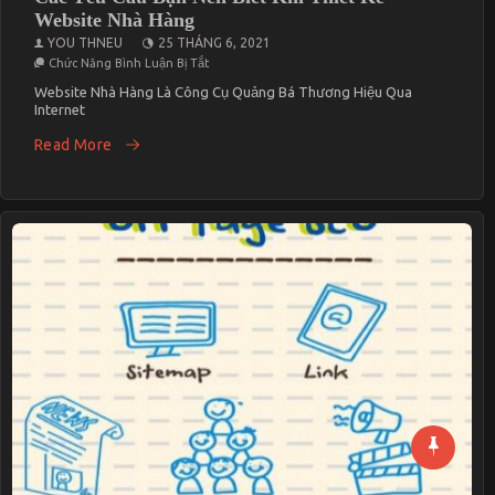
Website Nhà Hàng
YOU THNEU
25 THÁNG 6, 2021
Ở
Chức Năng Bình Luận Bị Tắt
Các
Yêu
Website Nhà Hàng Là Công Cụ Quảng Bá Thương Hiệu Qua
Cầu
Internet
Bạn
Nên
Read More
Biết
Khi
Thiết
Kế
Website
Nhà
Hàng