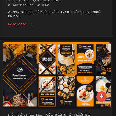
YOU THNEU
5 THÁNG 7, 2021
Ở
Chức Năng Bình Luận Bị Tắt
Tiêu
Chí
Agency Marketing Là Những Công Ty Cung Cấp Dịch Vụ Ngoài
Đánh
Phục Vụ
Giá
Agency
Read More
Marketing
Có
Dịch
Vụ
SEO
Uy
Tín
Các Yêu Cầu Bạn Nên Biết Khi Thiết Kế