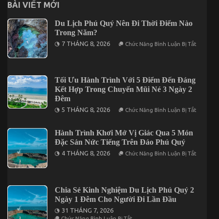
BÀI VIẾT MỚI
Du Lịch Phú Quý Nên Đi Thời Điểm Nào
Trong Năm?
Ở
7 THÁNG 8, 2026
Chức Năng Bình Luận Bị Tắt
Du
Lịch
Phú
Quý
Nên
Tối Ưu Hành Trình Với 5 Điểm Đến Đáng
Đi
Kết Hợp Trong Chuyến Mũi Né 3 Ngày 2
Thời
Điểm
Đêm
Nào
Ở
5 THÁNG 8, 2026
Chức Năng Bình Luận Bị Tắt
Trong
Tối
Năm?
Ưu
Hành
Hành Trình Khơi Mở Vị Giác Qua 5 Món
Trình
Đặc Sản Nức Tiếng Trên Đảo Phú Quý
Với
5
Ở
4 THÁNG 8, 2026
Chức Năng Bình Luận Bị Tắt
Điểm
Hành
Đến
Trình
Đáng
Khơi
Kết
Mở
Hợp
Vị
Chia Sẻ Kinh Nghiệm Du Lịch Phú Quý 2
Trong
Giác
Chuyến
Ngày 1 Đêm Cho Người Đi Lần Đầu
Qua
Mũi
5
31 THÁNG 7, 2026
Né
Món
Ở
3
Chức Năng Bình Luận Bị Tắt