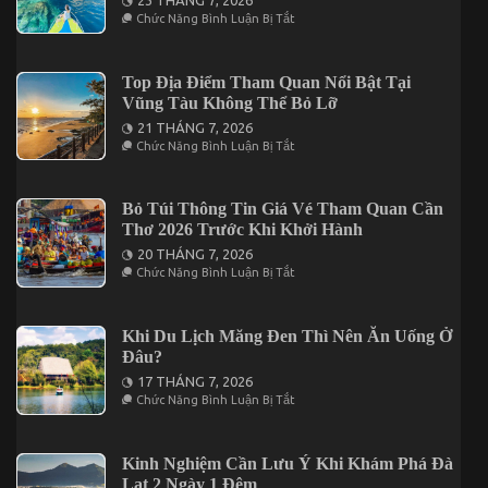
23 THÁNG 7, 2026
Dinner
Ở
Chức Năng Bình Luận Bị Tắt
Trong
Tìm
Tour
Kiếm
Cần
Địa
Thơ
Điểm
Top Địa Điểm Tham Quan Nổi Bật Tại
3
Nghỉ
Vũng Tàu Không Thể Bỏ Lỡ
Ngày
Dưỡng
2
Cho
21 THÁNG 7, 2026
Đêm
Chuyến
Ở
Chức Năng Bình Luận Bị Tắt
Đi
Top
2
Địa
Ngày
Điểm
1
Tham
Bỏ Túi Thông Tin Giá Vé Tham Quan Cần
Đêm
Quan
Thơ 2026 Trước Khi Khởi Hành
Tại
Nổi
Vĩnh
Bật
20 THÁNG 7, 2026
Hy
Tại
Ở
Chức Năng Bình Luận Bị Tắt
Vũng
Bỏ
Tàu
Túi
Không
Thông
Thể
Tin
Khi Du Lịch Măng Đen Thì Nên Ăn Uống Ở
Bỏ
Giá
Đâu?
Lỡ
Vé
Tham
17 THÁNG 7, 2026
Quan
Ở
Chức Năng Bình Luận Bị Tắt
Cần
Khi
Thơ
Du
2026
Lịch
Trước
Măng
Kinh Nghiệm Cần Lưu Ý Khi Khám Phá Đà
Khi
Đen
Lạt 2 Ngày 1 Đêm
Khởi