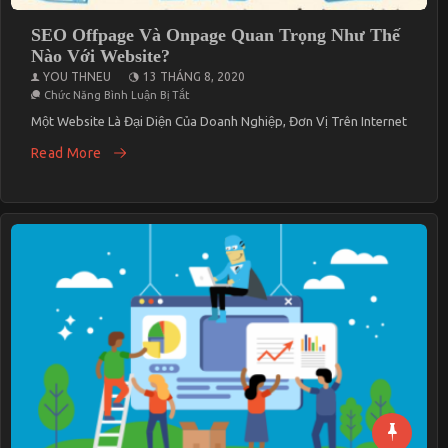
SEO Offpage Và Onpage Quan Trọng Như Thế
Nào Với Website?
YOU THNEU
13 THÁNG 8, 2020
Ở
Chức Năng Bình Luận Bị Tắt
SEO
Offpage
Một Website Là Đại Diện Của Doanh Nghiệp, Đơn Vị Trên Internet
Và
Onpage
Read More
Quan
Trọng
Như
Thế
Nào
Với
Website?