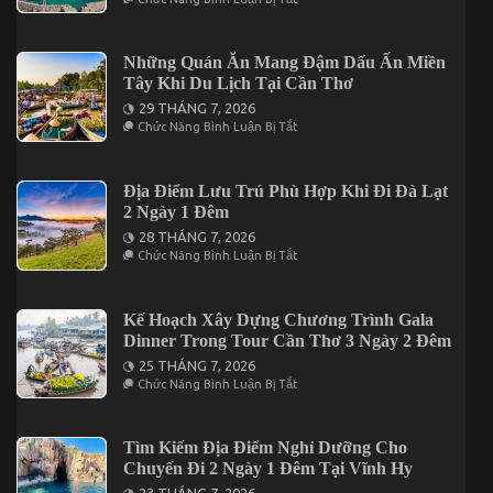
Đặc
Chia
Ngày
Sản
Sẻ
2
Nức
Kinh
Đêm
Tiếng
Nghiệm
Những Quán Ăn Mang Đậm Dấu Ấn Miền
Trên
Du
Đảo
Tây Khi Du Lịch Tại Cần Thơ
Lịch
Phú
Phú
29 THÁNG 7, 2026
Quý
Quý
Ở
Chức Năng Bình Luận Bị Tắt
2
Những
Ngày
Quán
1
Ăn
Đêm
Mang
Địa Điểm Lưu Trú Phù Hợp Khi Đi Đà Lạt
Cho
Đậm
2 Ngày 1 Đêm
Người
Dấu
Đi
Ấn
28 THÁNG 7, 2026
Lần
Miền
Ở
Chức Năng Bình Luận Bị Tắt
Đầu
Tây
Địa
Khi
Điểm
Du
Lưu
Lịch
Trú
Kế Hoạch Xây Dựng Chương Trình Gala
Tại
Phù
Dinner Trong Tour Cần Thơ 3 Ngày 2 Đêm
Cần
Hợp
Thơ
Khi
25 THÁNG 7, 2026
Đi
Ở
Chức Năng Bình Luận Bị Tắt
Đà
Kế
Lạt
Hoạch
2
Xây
Ngày
Dựng
Tìm Kiếm Địa Điểm Nghỉ Dưỡng Cho
1
Chương
Chuyến Đi 2 Ngày 1 Đêm Tại Vĩnh Hy
Đêm
Trình
Gala