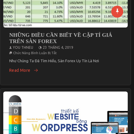
NHỮNG ĐIỀU CẦN BIẾT VỀ CẶP TỈ GIÁ
TRÊN SÀN FOREX
YOU THNEU
23 THÁNG 4, 2019
Ở
Chức Năng Bình Luận Bị Tắt
NHỮNG
ĐIỀU
Như Chúng Ta Đã Tìm Hiểu, Sàn Forex Uy Tín Là Nơi
CẦN
BIẾT
Read More
VỀ
CẶP
TỈ
GIÁ
TRÊN
SÀN
FOREX