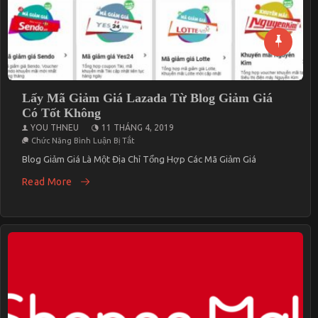
Lấy Mã Giảm Giá Lazada Từ Blog Giảm Giá
Có Tốt Không
YOU THNEU
11 THÁNG 4, 2019
Ở
Chức Năng Bình Luận Bị Tắt
Lấy
Mã
Blog Giảm Giá Là Một Địa Chỉ Tổng Hợp Các Mã Giảm Giá
Giảm
Giá
Read More
Lazada
Từ Blog
Giảm
Giá
Có
Tốt
Không