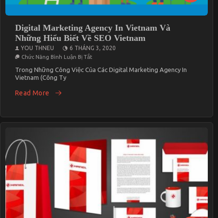
Digital Marketing Agency In Vietnam Và
Những Hiểu Biết Về SEO Vietnam
YOU THNEU
6 THÁNG 3, 2020
Ở
Chức Năng Bình Luận Bị Tắt
Digital
Marketing
Trong Những Công Việc Của Các Digital Marketing Agency In
Agency
Vietnam (công Ty
In
Vietnam
Read More
Và
Những
Hiểu
Biết
Về
SEO
Vietnam