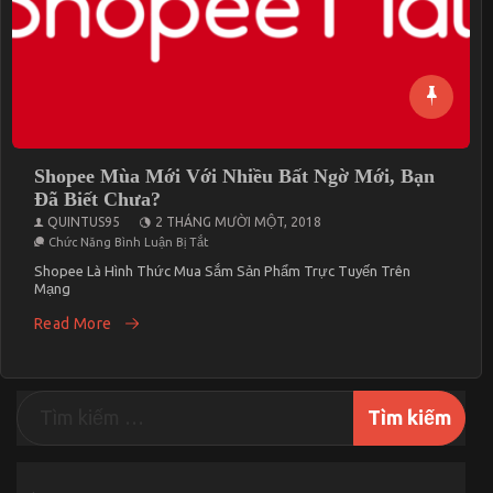
Shopee Mùa Mới Với Nhiều Bất Ngờ Mới, Bạn
Đã Biết Chưa?
QUINTUS95
2 THÁNG MƯỜI MỘT, 2018
Ở
Chức Năng Bình Luận Bị Tắt
Shopee
Mùa
Shopee Là Hình Thức Mua Sắm Sản Phẩm Trực Tuyến Trên
Mới
Mạng
Với
Nhiều
Read More
Bất
Ngờ
Mới,
Bạn
Đã
Biết
Chưa?