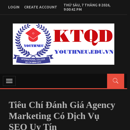
Skip
THỨ SÁU, 7 THÁNG 8 2026,
To
LOGIN
CREATE ACCOUNT
9:00:43 PM
Content
KIẾN THỨC KINH TẾ QUỐC DÂN
Chia Sẻ Kiến Thức, Tài Liệu Học Tập Kinh Tế Quốc Dân
Toggle
navigation
Tiêu Chí Đánh Giá Agency
Marketing Có Dịch Vụ
SEO Uy Tín