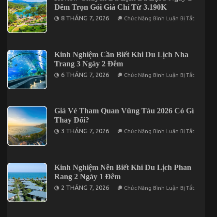
Lịch
Đêm Trọn Gói Giá Chỉ Từ 3.190K
Dẫn
Long
Nhất
Hải
Ở
8 THÁNG 7, 2026
Chức Năng Bình Luận Bị Tắt
Năm
3
Review
2026
Ngày
Chuyến
2
Du
Đêm
Lịch
Đà
Kinh Nghiệm Cần Biết Khi Du Lịch Nha
Lạt
Trang 3 Ngày 2 Đêm
3
Ngày
Ở
6 THÁNG 7, 2026
Chức Năng Bình Luận Bị Tắt
2
Kinh
Đêm
Nghiệm
Trọn
Cần
Gói
Biết
Giá
Khi
Giá Vé Tham Quan Vũng Tàu 2026 Có Gì
Chỉ
Du
Từ
Thay Đổi?
Lịch
3.190K
Nha
Ở
3 THÁNG 7, 2026
Chức Năng Bình Luận Bị Tắt
Trang
Giá
3
Vé
Ngày
Tham
2
Quan
Đêm
Vũng
Kinh Nghiệm Nên Biết Khi Du Lịch Phan
Tàu
Rang 2 Ngày 1 Đêm
2026
Có
Ở
2 THÁNG 7, 2026
Chức Năng Bình Luận Bị Tắt
Gì
Kinh
Thay
Nghiệm
Đổi?
Nên
Biết