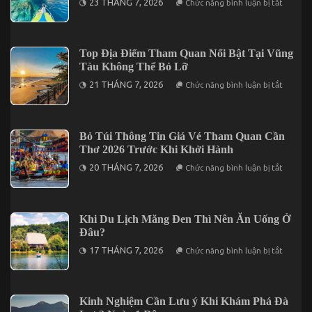
23 THÁNG 7, 2026
Chức năng bình luận bị tắt
Trong
Tìm
Tour
Kiếm
Cần
Địa
Thơ
Điểm
3
Nghỉ
Top Địa Điểm Tham Quan Nổi Bật Tại Vũng
Ngày
Dưỡng
2
Tàu Không Thể Bỏ Lỡ
Cho
Đêm
Chuyến
ở
21 THÁNG 7, 2026
Chức năng bình luận bị tắt
Đi
Top
2
Địa
Ngày
Điểm
1
Tham
Đêm
Quan
Bỏ Túi Thông Tin Giá Vé Tham Quan Cần
Tại
Nổi
Vĩnh
Thơ 2026 Trước Khi Khởi Hành
Bật
Hy
Tại
ở
20 THÁNG 7, 2026
Chức năng bình luận bị tắt
Vũng
Bỏ
Tàu
Túi
Không
Thông
Thể
Tin
Bỏ
Giá
Khi Du Lịch Măng Đen Thì Nên Ăn Uống Ở
Lỡ
Vé
Đâu?
Tham
Quan
ở
17 THÁNG 7, 2026
Chức năng bình luận bị tắt
Cần
Khi
Thơ
Du
2026
Lịch
Trước
Măng
Khi
Đen
Kinh Nghiệm Cần Lưu ý Khi Khám Phá Đà
Khởi
Thì
Hành