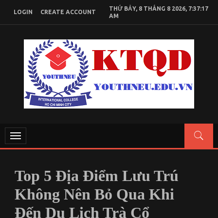
Skip
THỨ BẢY, 8 THÁNG 8 2026, 7:37:18
LOGIN
CREATE ACCOUNT
to
AM
content
KIẾN THỨC KINH TẾ QUỐC DÂN
Chia sẻ kiến thức, tài liệu học tập Kinh Tế Quốc Dân
Toggle
navigation
Top 5 Địa Điểm Lưu Trú
Không Nên Bỏ Qua Khi
Đến Du Lịch Trà Cổ