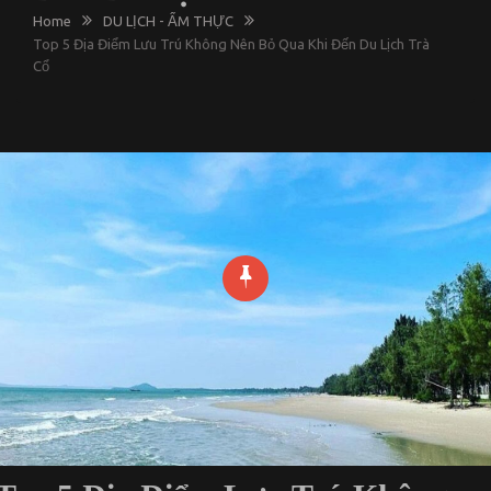
Home
DU LỊCH - ẨM THỰC
Top 5 Địa Điểm Lưu Trú Không Nên Bỏ Qua Khi Đến Du Lịch Trà
Cổ