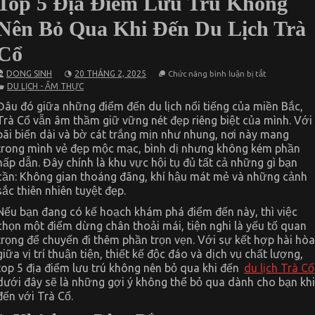
Top 5 Địa Điểm Lưu Trú Không
Nên Bỏ Qua Khi Đến Du Lịch Trà
Cổ
ở
DONG SINH
20 THÁNG 2, 2025
Chức năng bình luận bị tắt
Top
DU LỊCH - ẨM THỰC
5
Địa
Đâu đó giữa những điểm đến du lịch nổi tiếng của miền Bắc,
Điểm
Trà Cổ vẫn âm thầm giữ vững nét đẹp riêng biệt của mình. Với
Lưu
Trú
bãi biển dài và bờ cát trắng mịn như nhung, nơi này mang
Không
trong mình vẻ đẹp mộc mạc, bình dị nhưng không kém phần
Nên
Bỏ
hấp dẫn. Đây chính là khu vực hội tụ đủ tất cả những gì bạn
Qua
cần: Không gian thoáng đãng, khí hậu mát mẻ và những cảnh
Khi
sắc thiên nhiên tuyệt đẹp.
Đến
Du
Lịch
Nếu bạn đang có kế hoạch khám phá điểm đến này, thì việc
Trà
chọn một điểm dừng chân thoải mái, tiện nghi là yếu tố quan
Cổ
trọng để chuyến đi thêm phần trọn vẹn. Với sự kết hợp hài hòa
giữa vị trí thuận tiện, thiết kế độc đáo và dịch vụ chất lượng,
top 5 địa điểm lưu trú không nên bỏ qua khi đến
du lịch Trà Cổ
dưới đây sẽ là những gợi ý không thể bỏ qua dành cho bạn khi
đến với Trà Cổ.