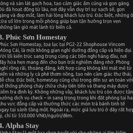
tông và sàn lát gạch hoa, tạo cảm giác ấm cúng và gọn gàng.
Dù đã hoạt động từ lâu, nơi đây vẫn duy trì sự sạch sẽ, gọn
gàng và đẹp mắt, làm hài lòng khách lưu trú. Đặc biệt, những 
cửa sổ lớn trong mỗi phòng giúp bạn tận hưởng trọn vẹn
những làn gió mát lành từ biển cả.
3. Phúc Sơn Homestay
Phúc Sơn Homestay, tọa lạc tại PG2-22 Shophouse Vincom
Móng Cái, là một không gian nghỉ dưỡng đẳng cấp và hiện đại.
Với lối kiến trúc sang trọng cùng các tiện nghi hàng đầu, nơi
đây hứa hẹn mang đến cho bạn trải nghiệm đáng nhớ. Phòng
nghỉ rộng rãi, thoáng đãng, kết hợp cùng không khí mát mẻ từ
biển và những ly cà phê thơm nồng, tạo nên cảm giác thư thái,
dễ chịu. Đặc biệt, homestay cũng chú trọng đến sự an toàn vớ
hệ thống phòng cháy chữa cháy tiên tiến và thang máy được
kiểm tra định kỳ. Không những vậy, khách lưu trú còn được tận
hưởng dịch vụ check – in sang trọng trong khi đặt phòng tại ha
khu vực đẳng cấp và thưởng thức các món trà bánh tinh tế
ngay tại sảnh tầng một. Ngoài ra, mức giá lưu trú ở đây rất hợ
lý, chỉ từ 550.000 VNĐ/người/đêm.
4. Alpha Stay
Alpha Stay là một lựa chọn tuyệt vời cho những ai tìm kiếm