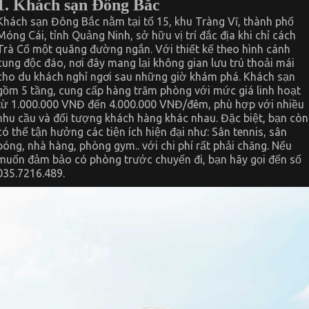
1. Khách sạn Đông Bắc
Khách sạn Đông Bắc nằm tại tổ 15, khu Tràng Vĩ, thành phố
Móng Cái, tỉnh Quảng Ninh, sở hữu vị trí đắc địa khi chỉ cách
Trà Cổ một quãng đường ngắn. Với thiết kế theo hình cánh
cung độc đáo, nơi đây mang lại không gian lưu trú thoải mái
cho du khách nghỉ ngơi sau những giờ khám phá. Khách sạn
gồm 5 tầng, cung cấp hàng trăm phòng với mức giá linh hoạt
từ 1.000.000 VNĐ đến 4.000.000 VNĐ/đêm, phù hợp với nhiều
nhu cầu và đối tượng khách hàng khác nhau. Đặc biệt, bạn còn
có thể tận hưởng các tiện ích hiện đại như: Sân tennis, sân
bóng, nhà hàng, phòng gym.. với chi phí rất phải chăng. Nếu
muốn đảm bảo có phòng trước chuyến đi, bạn hãy gọi đến số
035.7216.489.