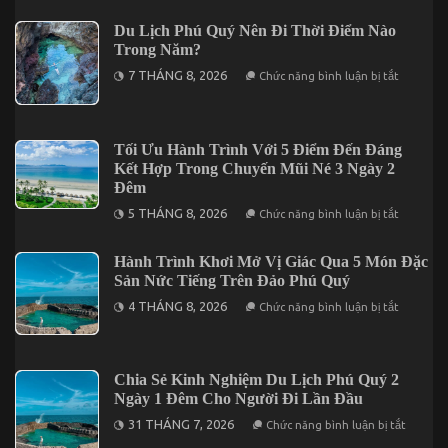
Girl
Vu
Best:
Nha
A
Du Lịch Phú Quý Nên Đi Thời Điểm Nào
Trang
Practical
Trong Năm?
3
Guide
Ngày
to
ở
7 THÁNG 8, 2026
Chức năng bình luận bị tắt
2
Premium,
Du
Đêm
Private
Lịch
Access
Phú
Quý
Nên
Tối Ưu Hành Trình Với 5 Điểm Đến Đáng
Đi
Kết Hợp Trong Chuyến Mũi Né 3 Ngày 2
Thời
Điểm
Đêm
Nào
ở
Trong
5 THÁNG 8, 2026
Chức năng bình luận bị tắt
Tối
Năm?
Ưu
Hành
Hành Trình Khơi Mở Vị Giác Qua 5 Món Đặc
Trình
Sản Nức Tiếng Trên Đảo Phú Quý
Với
5
ở
4 THÁNG 8, 2026
Điểm
Chức năng bình luận bị tắt
Hành
Đến
Trình
Đáng
Khơi
Kết
Mở
Hợp
Vị
Trong
Chia Sẻ Kinh Nghiệm Du Lịch Phú Quý 2
Giác
Chuyến
Ngày 1 Đêm Cho Người Đi Lần Đầu
Qua
Mũi
5
Né
ở
31 THÁNG 7, 2026
Chức năng bình luận bị tắt
Món
3
Chia
Đặc
Ngày
Sẻ