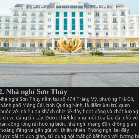
2. Nhà nghỉ Sơn Thủy
Nhà nghỉ Sơn Thủy nằm tại số 474 Tràng Vỹ, phường Trà Cổ,
thành phố Móng Cái, tỉnh Quảng Ninh, là điểm lưu trú quen
thuộc với nhiều du khách nhờ bề dày hoạt động và chất lượng
dịch vụ đáng tin cậy. Được thiết kế như một tòa lâu đài nhỏ vớ
ban công rộng rãi hướng biển, nhà nghỉ mang đến không gian
thoáng đãng và gần gũi với thiên nhiên. Phòng nghỉ tại đây
được bài trí đơn giản, sử dụng nội thất gỗ kết hợp với tường b