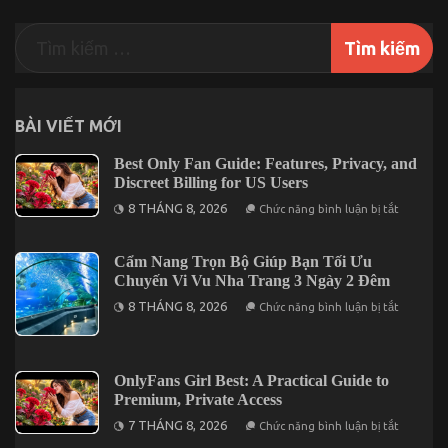
Trong
Năm
BÀI VIẾT MỚI
Best Only Fan Guide: Features, Privacy, and
Discreet Billing for US Users
ở
8 THÁNG 8, 2026
Chức năng bình luận bị tắt
Best
Only
Fan
Guide:
Cẩm Nang Trọn Bộ Giúp Bạn Tối Ưu
Features,
Chuyến Vi Vu Nha Trang 3 Ngày 2 Đêm
Privacy,
and
ở
8 THÁNG 8, 2026
Chức năng bình luận bị tắt
Discreet
Cẩm
Billing
Nang
for
Trọn
US
Bộ
Users
Giúp
OnlyFans Girl Best: A Practical Guide to
Bạn
Premium, Private Access
Tối
Ưu
ở
7 THÁNG 8, 2026
Chức năng bình luận bị tắt
Chuyến
OnlyFans
Vi