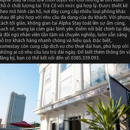
chỗ ở chất lượng tại Trà Cổ với mức giá hợp lý. Được thiết kế
theo mô hình căn hộ, nơi đây cung cấp nhiều loại phòng khác
nhau để phù hợp với nhu cầu đa dạng của du khách. Với phon
cách tối giản, không gian tại Alpha Stay toát lên sự ấm cúng,
sạch sẽ, mang lại cảm giác bình yên. Điểm nổi bật chính tại đâ
là đội ngũ nhân viên tận tâm và chuyên nghiệp, luôn sẵn sàng
hỗ trợ khách hàng nhanh chóng và hiệu quả. Đặc biệt,
homestay còn cung cấp dịch vụ cho thuê dài hạn, phù hợp với
những ai có nhu cầu lưu trú dài ngày. Để biết thêm thông tin v
đăng ký, bạn có thể kết nối đến số 0385.339.093.