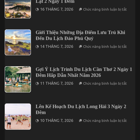
Lạt 2 Ngày 1 Đêm
Nên
Ăn
ở
16 THÁNG 7, 2026
Chức năng bình luận bị tắt
Uống
Kinh
Ở
Nghiệm
Đâu?
Cần
Lưu
ý
Giới Thiệu Những Địa Điểm Lưu Trú Khi
Khi
Đến Du Lịch Đảo Phú Quý
Khám
Phá
ở
14 THÁNG 7, 2026
Chức năng bình luận bị tắt
Đà
Giới
Lạt
Thiệu
2
Những
Ngày
Địa
1
Điểm
Gợi Ý Lịch Trình Du Lịch Cần Thơ 2 Ngày 1
Đêm
Lưu
Đêm Hấp Dẫn Nhất Năm 2026
Trú
Khi
ở
11 THÁNG 7, 2026
Chức năng bình luận bị tắt
Đến
Gợi
Du
Ý
Lịch
Lịch
Đảo
Trình
Phú
Du
Lên Kế Hoạch Du Lịch Long Hải 3 Ngày 2
Quý
Lịch
Đêm
Cần
Thơ
ở
10 THÁNG 7, 2026
Chức năng bình luận bị tắt
2
Lên
Ngày
Kế
1
Hoạch
Đêm
Du
Hấp