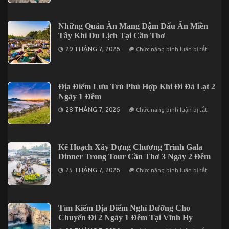
Sản
2
Kinh
Nức
Đêm
Nghiệm
Tiếng
Du
Những Quán Ăn Mang Đậm Dấu Ấn Miền
Trên
Lịch
Đảo
Tây Khi Du Lịch Tại Cần Thơ
Phú
Phú
Quý
ở
Quý
29 THÁNG 7, 2026
Chức năng bình luận bị tắt
2
Những
Ngày
Quán
1
Ăn
Đêm
Mang
Cho
Đậm
Địa Điểm Lưu Trú Phù Hợp Khi Đi Đà Lạt 2
Người
Dấu
Đi
Ngày 1 Đêm
Ấn
Lần
Miền
ở
Đầu
28 THÁNG 7, 2026
Chức năng bình luận bị tắt
Tây
Địa
Khi
Điểm
Du
Lưu
Lịch
Trú
Tại
Phù
Kế Hoạch Xây Dựng Chương Trình Gala
Cần
Hợp
Thơ
Dinner Trong Tour Cần Thơ 3 Ngày 2 Đêm
Khi
Đi
ở
25 THÁNG 7, 2026
Chức năng bình luận bị tắt
Đà
Kế
Lạt
Hoạch
2
Xây
Ngày
Dựng
1
Chương
Tìm Kiếm Địa Điểm Nghỉ Dưỡng Cho
Đêm
Trình
Chuyến Đi 2 Ngày 1 Đêm Tại Vĩnh Hy
Gala
Dinner
ở