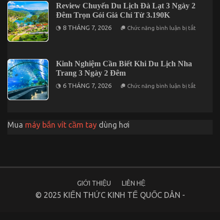
Lịch
Review Chuyến Du Lịch Đà Lạt 3 Ngày 2
Dẫn
Long
Nhất
Đêm Trọn Gói Giá Chỉ Từ 3.190K
Hải
Năm
3
ở
2026
8 THÁNG 7, 2026
Chức năng bình luận bị tắt
Ngày
Review
2
Chuyến
Đêm
Du
Lịch
Đà
Kinh Nghiệm Cần Biết Khi Du Lịch Nha
Lạt
Trang 3 Ngày 2 Đêm
3
Ngày
ở
6 THÁNG 7, 2026
Chức năng bình luận bị tắt
2
Kinh
Đêm
Nghiệm
Trọn
Cần
Gói
Biết
Giá
Khi
Chỉ
Mua
máy bắn vít cầm tay
dùng hơi
Du
Từ
Lịch
3.190K
Nha
Trang
3
Ngày
2
Đêm
GIỚI THIỆU
LIÊN HỆ
© 2025 KIẾN THỨC KINH TẾ QUỐC DÂN -