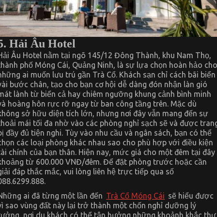
5. Hải Âu Hotel
Hải Âu Hotel nằm tại ngõ 145/12 Đông Thành, khu Nam Thọ,
thành phố Móng Cái, Quảng Ninh, là sự lựa chọn hoàn hảo ch
những ai muốn lưu trú gần Trà Cổ. Khách sạn chỉ cách bãi biển
vài bước chân, tạo cho bạn cơ hội dễ dàng đón nhận làn gió
mát lành từ biển cả hay chiêm ngưỡng khung cảnh bình minh
và hoàng hôn rực rỡ ngay từ ban công tầng trên. Mặc dù
không sở hữu diện tích lớn, nhưng nơi đây vẫn mang đến sự
thoải mái tối đa nhờ vào các phòng nghỉ sạch sẽ và được tran
bị đầy đủ tiện nghi. Tùy vào nhu cầu và ngân sách, bạn có thể
chọn các loại phòng khác nhau sao cho phù hợp với điều kiện
tài chính của bạn thân. Hiện nay, mức giá cho một đêm tại đây
khoảng từ 600.000 VNĐ/đêm. Để đặt phòng trước hoặc cần
giải đáp thắc mắc, vui lòng liên hệ trực tiếp qua số
088.6299.888.
Những ai đã từng một lần đến
Trà Cổ Móng Cái
sẽ hiểu được
vì sao vùng đất này lại trở thành một chốn nghỉ dưỡng lý
tưởng, nơi du khách có thể tận hưởng những khoảnh khắc thư