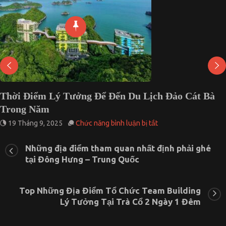
hời Điểm Lý Tưởng Để Đến Du Lịch Đảo Cát Bà
rong Năm
ở
19 Tháng 9, 2025
Chức năng bình luận bị tắt
Thời
Điểm
Những địa điểm tham quan nhất định phải ghé
Lý
tại Đông Hưng – Trung Quốc
Tưởng
Để
Đến
Du
Top Những Địa Điểm Tổ Chức Team Building
Lịch
Lý Tưởng Tại Trà Cổ 2 Ngày 1 Đêm
Đảo
Cát
Bà