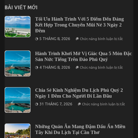
BÀI VIẾT MỚI
Tối Ưu Hành Trình Với 5 Điểm Đến Đáng
Kết Hợp Trong Chuyến Mũi Né 3 Ngày 2
Đêm
ở
5 THÁNG 8, 2026
Chức năng bình luận bị tắt
Tối
Ưu
Hành
Hành Trình Khơi Mở Vị Giác Qua 5 Món Đặc
Trình
Sản Nức Tiếng Trên Đảo Phú Quý
Với
5
ở
4 THÁNG 8, 2026
Điểm
Chức năng bình luận bị tắt
Hành
Đến
Trình
Đáng
Khơi
Kết
Mở
Hợp
Vị
Trong
Chia Sẻ Kinh Nghiệm Du Lịch Phú Quý 2
Giác
Chuyến
Ngày 1 Đêm Cho Người Đi Lần Đầu
Qua
Mũi
5
Né
ở
31 THÁNG 7, 2026
Chức năng bình luận bị tắt
Món
3
Chia
Đặc
Ngày
Sẻ
Sản
2
Kinh
Nức
Đêm
Nghiệm
Tiếng
Du
Những Quán Ăn Mang Đậm Dấu Ấn Miền
Trên
Lịch
Đảo
Tây Khi Du Lịch Tại Cần Thơ
Phú
Phú
Quý