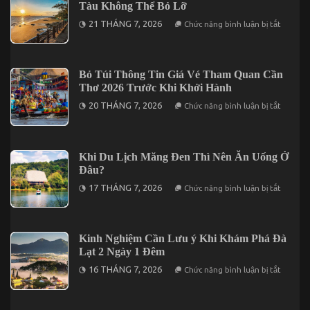
2
Tàu Không Thể Bỏ Lỡ
Cho
Đêm
Chuyến
ở
21 THÁNG 7, 2026
Chức năng bình luận bị tắt
Đi
Top
2
Địa
Ngày
Điểm
1
Tham
Đêm
Quan
Bỏ Túi Thông Tin Giá Vé Tham Quan Cần
Tại
Nổi
Vĩnh
Thơ 2026 Trước Khi Khởi Hành
Bật
Hy
Tại
ở
20 THÁNG 7, 2026
Chức năng bình luận bị tắt
Vũng
Bỏ
Tàu
Túi
Không
Thông
Thể
Tin
Bỏ
Giá
Khi Du Lịch Măng Đen Thì Nên Ăn Uống Ở
Lỡ
Vé
Đâu?
Tham
Quan
ở
17 THÁNG 7, 2026
Chức năng bình luận bị tắt
Cần
Khi
Thơ
Du
2026
Lịch
Trước
Măng
Khi
Đen
Kinh Nghiệm Cần Lưu ý Khi Khám Phá Đà
Khởi
Thì
Hành
Lạt 2 Ngày 1 Đêm
Nên
Ăn
ở
16 THÁNG 7, 2026
Chức năng bình luận bị tắt
Uống
Kinh
Ở
Nghiệm
Đâu?
Cần
Lưu