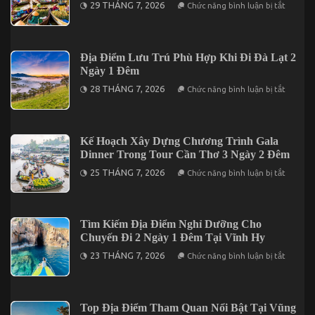
ở
Quý
29 THÁNG 7, 2026
Chức năng bình luận bị tắt
2
Những
Ngày
Quán
1
Ăn
Đêm
Mang
Cho
Đậm
Địa Điểm Lưu Trú Phù Hợp Khi Đi Đà Lạt 2
Người
Dấu
Đi
Ngày 1 Đêm
Ấn
Lần
Miền
ở
Đầu
28 THÁNG 7, 2026
Chức năng bình luận bị tắt
Tây
Địa
Khi
Điểm
Du
Lưu
Lịch
Trú
Tại
Phù
Kế Hoạch Xây Dựng Chương Trình Gala
Cần
Hợp
Thơ
Dinner Trong Tour Cần Thơ 3 Ngày 2 Đêm
Khi
Đi
ở
25 THÁNG 7, 2026
Chức năng bình luận bị tắt
Đà
Kế
Lạt
Hoạch
2
Xây
Ngày
Dựng
1
Chương
Tìm Kiếm Địa Điểm Nghỉ Dưỡng Cho
Đêm
Trình
Chuyến Đi 2 Ngày 1 Đêm Tại Vĩnh Hy
Gala
Dinner
ở
23 THÁNG 7, 2026
Chức năng bình luận bị tắt
Trong
Tìm
Tour
Kiếm
Cần
Địa
Thơ
Điểm
3
Nghỉ
Top Địa Điểm Tham Quan Nổi Bật Tại Vũng
Ngày
Dưỡng