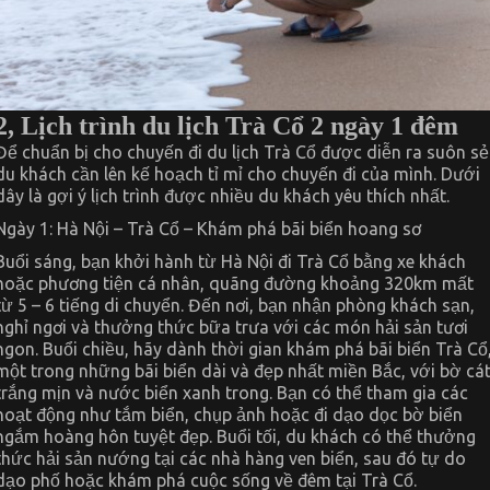
2, Lịch trình du lịch Trà Cổ 2 ngày 1 đêm
Để chuẩn bị cho chuyến đi du lịch Trà Cổ được diễn ra suôn sẻ
du khách cần lên kế hoạch tỉ mỉ cho chuyến đi của mình. Dưới
dây là gợi ý lịch trình được nhiều du khách yêu thích nhất.
Ngày 1: Hà Nội – Trà Cổ – Khám phá bãi biển hoang sơ
Buổi sáng, bạn khởi hành từ Hà Nội đi Trà Cổ bằng xe khách
hoặc phương tiện cá nhân, quãng đường khoảng 320km mất
từ 5 – 6 tiếng di chuyển. Đến nơi, bạn nhận phòng khách sạn,
nghỉ ngơi và thưởng thức bữa trưa với các món hải sản tươi
ngon. Buổi chiều, hãy dành thời gian khám phá bãi biển Trà Cổ
một trong những bãi biển dài và đẹp nhất miền Bắc, với bờ cá
trắng mịn và nước biển xanh trong. Bạn có thể tham gia các
hoạt động như tắm biển, chụp ảnh hoặc đi dạo dọc bờ biển
ngắm hoàng hôn tuyệt đẹp. Buổi tối, du khách có thể thưởng
thức hải sản nướng tại các nhà hàng ven biển, sau đó tự do
dạo phố hoặc khám phá cuộc sống về đêm tại Trà Cổ.