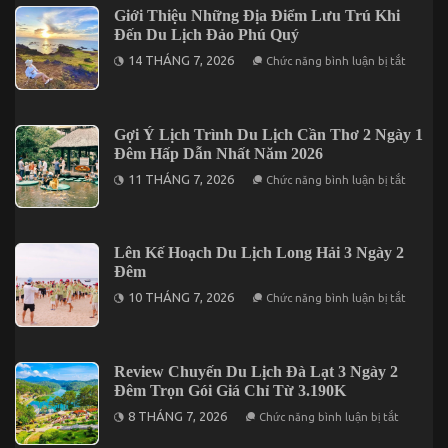
ý
Giới Thiệu Những Địa Điểm Lưu Trú Khi
Khi
Đến Du Lịch Đảo Phú Quý
Khám
Phá
ở
14 THÁNG 7, 2026
Chức năng bình luận bị tắt
Đà
Giới
Lạt
Thiệu
2
Những
Ngày
Địa
1
Điểm
Gợi Ý Lịch Trình Du Lịch Cần Thơ 2 Ngày 1
Đêm
Lưu
Đêm Hấp Dẫn Nhất Năm 2026
Trú
Khi
ở
11 THÁNG 7, 2026
Chức năng bình luận bị tắt
Đến
Gợi
Du
Ý
Lịch
Lịch
Đảo
Trình
Phú
Du
Lên Kế Hoạch Du Lịch Long Hải 3 Ngày 2
Quý
Lịch
Đêm
Cần
Thơ
ở
10 THÁNG 7, 2026
Chức năng bình luận bị tắt
2
Lên
Ngày
Kế
1
Hoạch
Đêm
Du
Hấp
Lịch
Review Chuyến Du Lịch Đà Lạt 3 Ngày 2
Dẫn
Long
Nhất
Đêm Trọn Gói Giá Chỉ Từ 3.190K
Hải
Năm
3
ở
2026
8 THÁNG 7, 2026
Chức năng bình luận bị tắt
Ngày
Review
2
Chuyến
Đêm