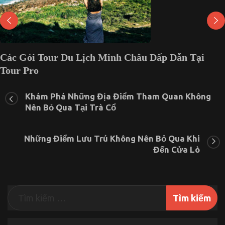
Các Gói Tour Du Lịch Minh Châu Dấp Dẫn Tại
Tour Pro
ở
4 Tháng 2, 2022
Chức năng bình luận bị tắt
Các
Khám Phá Những Địa Điểm Tham Quan Không
Gói
Nên Bỏ Qua Tại Trà Cổ
Tour
Du
Lịch
Những Điểm Lưu Trú Không Nên Bỏ Qua Khi
Minh
Châu
Đến Cửa Lò
Dấp
Dẫn
Tại
Tour
Pro