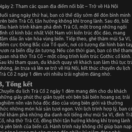
Ngày 2: Tham các quan địa điểm nổi bật – Trở về Hà Nội
Buổi sáng ngày thứ hai, bạn có thể dậy sớm để đón bình minh
trên biển Trà Cổ, tận hưởng không khí trong lành. Sau đó, bắt
đầu hành trình khám phá đình Trà Cổ, một trong những ngôi
đình cổ kính bậc nhất Việt Nam với kiến trúc độc đáo, mang
đậm dấu ấn văn hóa vùng biển. Tiếp theo, ghé thăm mũi Sa Vĩ,
điểm cực Đông Bắc của Tổ quốc, nơi có tượng đài hình bàn ta
vươn ra biển đầy ấn tượng. Nếu còn thời gian, bạn có thể tha
quan nhà thờ Trà Cổ – một công trình kiến trúc Gothic cổ kính.
Sau khi tham quan, du khách quay về khách sạn làm thủ tục tr
phòng, ăn trưa và lên xe trở về Hà Nội, kết thúc chuyến du lịch
Trà Cổ 2 ngày 1 đêm với nhiều trải nghiệm đáng nhớ.
3, Tổng kết
Chuyến du lịch Trà Cổ 2 ngày 1 đêm mang đến cho du khách
những giây phút thư giãn tuyệt vời bên bãi biển hoang sơ, trải
nghiệm nền văn hóa độc đáo của vùng biên giới và thưởng
thức những món hải sản tươi ngon. Với lịch trình hợp lý, bạn c
thể khám phá những địa danh nổi tiếng như mũi Sa Vĩ, đình Tr
Cổ, nhà thờ Trà Cổ, đồng thời tận hưởng không khí trong lành
và yên bình của biển cả. Hành trình này không chỉ giúp bạn nạp