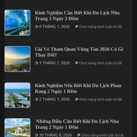
Du
Lịch
Đà
Kinh Nghiệm Cần Biết Khi Du Lịch Nha
Lạt
Trang 3 Ngày 2 Đêm
3
Ngày
ở
6 THÁNG 7, 2026
Chức năng bình luận bị tắt
2
Kinh
Đêm
Nghiệm
Trọn
Cần
Gói
Biết
Giá
Khi
Giá Vé Tham Quan Vũng Tàu 2026 Có Gì
Chỉ
Du
Từ
Thay Đổi?
Lịch
3.190K
Nha
ở
3 THÁNG 7, 2026
Chức năng bình luận bị tắt
Trang
Giá
3
Vé
Ngày
Tham
2
Quan
Đêm
Vũng
Kinh Nghiệm Nên Biết Khi Du Lịch Phan
Tàu
Rang 2 Ngày 1 Đêm
2026
Có
ở
2 THÁNG 7, 2026
Chức năng bình luận bị tắt
Gì
Kinh
Thay
Nghiệm
Đổi?
Nên
Biết
Khi
Những Điều Cần Biết Khi Du Lịch Nha
Du
Trang 2 Ngày 1 Đêm
Lịch
Phan
ở
30 THÁNG 6, 2026
Chức năng bình luận bị tắt
Rang