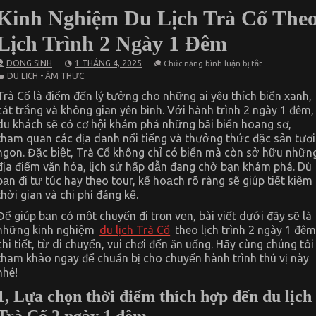
Kinh Nghiệm Du Lịch Trà Cổ The
Lịch Trình 2 Ngày 1 Đêm
ở
DONG SINH
1 THÁNG 4, 2025
Chức năng bình luận bị tắt
Kinh
DU LỊCH - ẨM THỰC
Nghiệm
Du
Trà Cổ là điểm đến lý tưởng cho những ai yêu thích biển xanh,
Lịch
cát trắng và không gian yên bình. Với hành trình 2 ngày 1 đêm,
Trà
Cổ
du khách sẽ có cơ hội khám phá những bãi biển hoang sơ,
Theo
tham quan các địa danh nổi tiếng và thưởng thức đặc sản tươi
Lịch
Trình
ngon. Đặc biệt, Trà Cổ không chỉ có biển mà còn sở hữu nhữn
2
địa điểm văn hóa, lịch sử hấp dẫn đang chờ bạn khám phá. Dù
Ngày
bạn đi tự túc hay theo tour, kế hoạch rõ ràng sẽ giúp tiết kiệm
1
Đêm
thời gian và chi phí đáng kể.
Để giúp bạn có một chuyến đi trọn vẹn, bài viết dưới đây sẽ là
những kinh nghiệm
du lịch Trà Cổ
theo lịch trình 2 ngày 1 đê
chi tiết, từ di chuyển, vui chơi đến ăn uống. Hãy cùng chúng tôi
tham khảo ngay để chuẩn bị cho chuyến hành trình thú vị này
nhé!
1, Lựa chọn thời điểm thích hợp đến du lịch