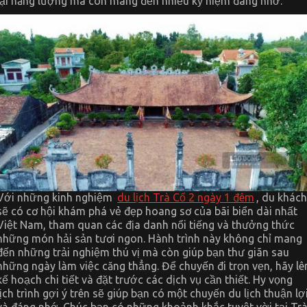
lại năng lượng mà còn mang đến nhiều kỷ niệm đáng nhớ.
Với những kinh nghiệm
du lịch Trà Cổ 2 ngày 1 đêm
, du khác
sẽ có cơ hội khám phá vẻ đẹp hoang sơ của bãi biển dài nhất
Việt Nam, tham quan các địa danh nổi tiếng và thưởng thức
những món hải sản tươi ngon. Hành trình này không chỉ mang
đến những trải nghiệm thú vị mà còn giúp bạn thư giãn sau
những ngày làm việc căng thẳng. Để chuyến đi trọn vẹn, hãy lê
kế hoạch chi tiết và đặt trước các dịch vụ cần thiết. Hy vọng
lịch trình gợi ý trên sẽ giúp bạn có một chuyến du lịch thuận lợ