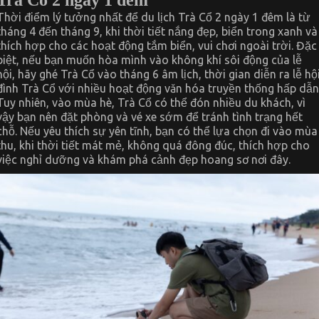
Trà Cổ 2 ngày 1 đêm
Thời điểm lý tưởng nhất để du lịch Trà Cổ 2 ngày 1 đêm là từ
tháng 4 đến tháng 9, khi thời tiết nắng đẹp, biển trong xanh và
thích hợp cho các hoạt động tắm biển, vui chơi ngoài trời. Đặc
biệt, nếu bạn muốn hòa mình vào không khí sôi động của lễ
hội, hãy ghé Trà Cổ vào tháng 6 âm lịch, thời gian diễn ra lễ hộ
đình Trà Cổ với nhiều hoạt động văn hóa truyền thống hấp dẫn
Tuy nhiên, vào mùa hè, Trà Cổ có thể đón nhiều du khách, vì
vậy bạn nên đặt phòng và vé xe sớm để tránh tình trạng hết
chỗ. Nếu yêu thích sự yên tĩnh, bạn có thể lựa chọn đi vào mùa
thu, khi thời tiết mát mẻ, không quá đông đúc, thích hợp cho
việc nghỉ dưỡng và khám phá cảnh đẹp hoang sơ nơi đây.