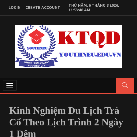
Skip
THỨ NĂM, 6 THÁNG 8 2026,
LOGIN
CREATE ACCOUNT
to
11:53:49 AM
content
KIẾN THỨC KINH TẾ QUỐC DÂN
Chia sẻ kiến thức, tài liệu học tập Kinh Tế Quốc Dân
Toggle
navigation
Kinh Nghiệm Du Lịch Trà
Cổ Theo Lịch Trình 2 Ngày
1 Đêm