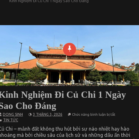
Kinh Nghiệm Đi Củ Chi 1 Ngày Sao Cho Đáng
Kinh Nghiệm Đi Củ Chi 1 Ngày
Sao Cho Đáng
ở
DONG SINH
3 THÁNG 3, 2026
Chức năng bình luận bị tắt
Kinh
TIN TỨC
Nghiệm
Đi
Củ Chi – mảnh đất không thu hút bởi sự náo nhiệt hay hào
Củ
nhoáng mà bởi chiều sâu của lịch sử và những dấu ấn thời
Chi