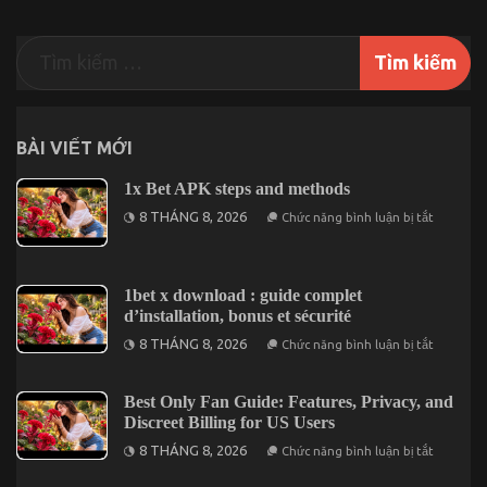
BÀI VIẾT MỚI
1x Bet APK steps and methods
ở
8 THÁNG 8, 2026
Chức năng bình luận bị tắt
1x
Bet
APK
steps
and
1bet x download : guide complet
methods
d’installation, bonus et sécurité
ở
8 THÁNG 8, 2026
Chức năng bình luận bị tắt
1bet
x
downloa
:
Best Only Fan Guide: Features, Privacy, and
guide
Discreet Billing for US Users
complet
d’installa
ở
8 THÁNG 8, 2026
Chức năng bình luận bị tắt
bonus
Best
et
Only