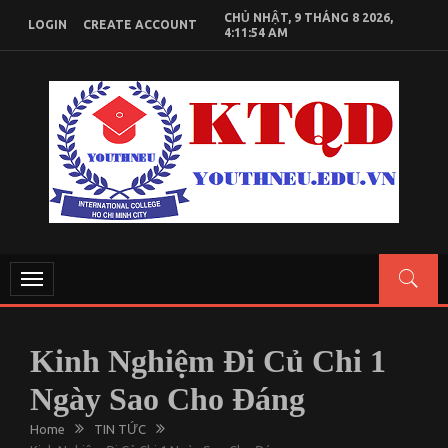
Skip
CHỦ NHẬT, 9 THÁNG 8 2026,
LOGIN
CREATE ACCOUNT
to
4:11:54 AM
content
KIẾN THỨC KINH TẾ QUỐC DÂN
Chia sẻ kiến thức, tài liệu học tập Kinh Tế Quốc Dân
Toggle
navigation
Kinh Nghiệm Đi Củ Chi 1
Ngày Sao Cho Đáng
Home
TIN TỨC