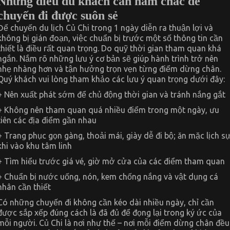
Những điều du khách cần nắm chắc để
chuyến đi được suôn sẻ
Để chuyến du lịch Củ Chi trong 1 ngày diễn ra thuận lợi và
không bị gián đoạn, việc chuẩn bị trước một số thông tin cần
thiết là điều rất quan trọng. Do quỹ thời gian tham quan khá
ngắn. Nắm rõ những lưu ý cơ bản sẽ giúp hành trình trở nên
nhẹ nhàng hơn và tận hưởng trọn vẹn từng điểm dừng chân.
Quý khách vui lòng tham khảo các lưu ý quan trọng dưới đây:
+ Nên xuất phát sớm để chủ động thời gian và tránh nắng gắt
+ Không nên tham quan quá nhiều điểm trong một ngày, ưu
tiên các địa điểm gần nhau
+ Trang phục gọn gàng, thoải mái, giày dễ đi bộ; ăn mặc lịch s
khi vào khu tâm linh
+ Tìm hiểu trước giá vé, giờ mở cửa của các điểm tham quan
+ Chuẩn bị nước uống, nón, kem chống nắng và vật dụng cá
nhân cần thiết
Có những chuyến đi không cần kéo dài nhiều ngày, chỉ cần
được sắp xếp đúng cách là đã đủ để đọng lại trong ký ức của
mỗi người. Củ Chi là nơi như thế – nơi mỗi điểm dừng chân đều