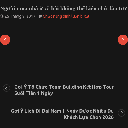
Người mua nhà ở xã hội không thể kiện chủ đầu tư?
ở
25 Tháng 8, 2017
Chức năng bình luận bị tắt
Người
mua
nhà
ở
xã
hội
không
thể
kiện
chủ
đầu
tư?
Gợi Ý Tổ Chức Team Building Kết Hợp Tour
Suối Tiên 1 Ngày
Gợi Ý Lịch Đi Đại Nam 1 Ngày Được Nhiều Du
Khách Lựa Chọn 2026