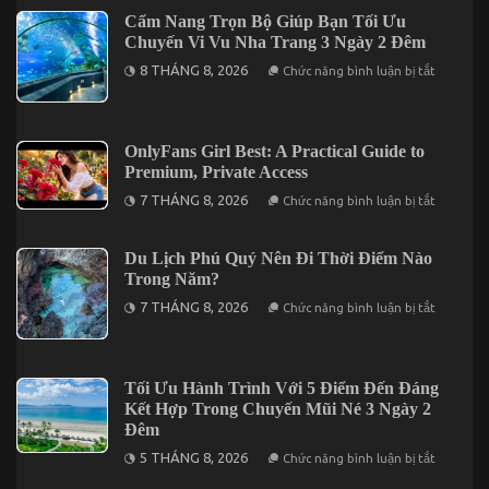
sécurité
Fan
Guide:
Cẩm Nang Trọn Bộ Giúp Bạn Tối Ưu
Features,
Chuyến Vi Vu Nha Trang 3 Ngày 2 Đêm
Privacy,
and
ở
8 THÁNG 8, 2026
Chức năng bình luận bị tắt
Discreet
Cẩm
Billing
Nang
for
Trọn
US
Bộ
Users
Giúp
OnlyFans Girl Best: A Practical Guide to
Bạn
Premium, Private Access
Tối
Ưu
ở
7 THÁNG 8, 2026
Chức năng bình luận bị tắt
Chuyến
OnlyFans
Vi
Girl
Vu
Best:
Nha
A
Du Lịch Phú Quý Nên Đi Thời Điểm Nào
Trang
Practical
Trong Năm?
3
Guide
Ngày
to
ở
7 THÁNG 8, 2026
Chức năng bình luận bị tắt
2
Premium,
Du
Đêm
Private
Lịch
Access
Phú
Quý
Nên
Tối Ưu Hành Trình Với 5 Điểm Đến Đáng
Đi
Kết Hợp Trong Chuyến Mũi Né 3 Ngày 2
Thời
Điểm
Đêm
Nào
ở
Trong
5 THÁNG 8, 2026
Chức năng bình luận bị tắt
Tối
Năm?
Ưu