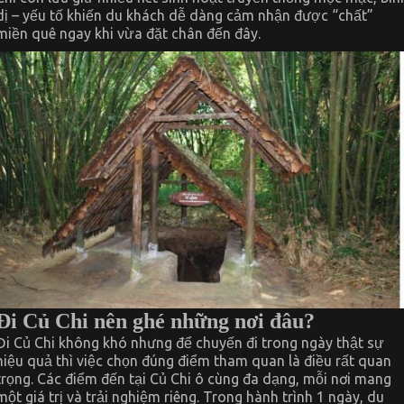
dị – yếu tố khiến du khách dễ dàng cảm nhận được “chất”
miền quê ngay khi vừa đặt chân đến đây.
Đi Củ Chi nên ghé những nơi đâu?
Đi Củ Chi không khó nhưng để chuyến đi trong ngày thật sự
hiệu quả thì việc chọn đúng điểm tham quan là điều rất quan
trọng. Các điểm đến tại Củ Chi ô cùng đa dạng, mỗi nơi mang
một giá trị và trải nghiệm riêng. Trong hành trình 1 ngày, du