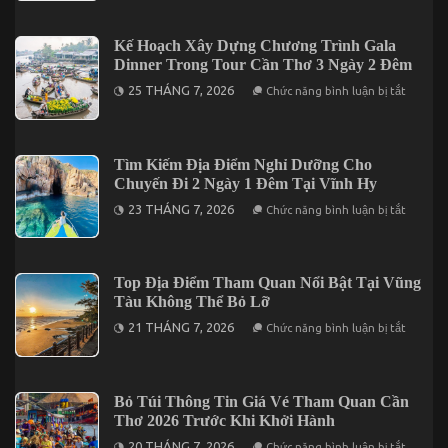
Du
Lưu
Lịch
Trú
Tại
Phù
Kế Hoạch Xây Dựng Chương Trình Gala
Cần
Hợp
Thơ
Dinner Trong Tour Cần Thơ 3 Ngày 2 Đêm
Khi
Đi
ở
25 THÁNG 7, 2026
Chức năng bình luận bị tắt
Đà
Kế
Lạt
Hoạch
2
Xây
Ngày
Dựng
1
Chương
Tìm Kiếm Địa Điểm Nghỉ Dưỡng Cho
Đêm
Trình
Chuyến Đi 2 Ngày 1 Đêm Tại Vĩnh Hy
Gala
Dinner
ở
23 THÁNG 7, 2026
Chức năng bình luận bị tắt
Trong
Tìm
Tour
Kiếm
Cần
Địa
Thơ
Điểm
3
Nghỉ
Top Địa Điểm Tham Quan Nổi Bật Tại Vũng
Ngày
Dưỡng
2
Tàu Không Thể Bỏ Lỡ
Cho
Đêm
Chuyến
ở
21 THÁNG 7, 2026
Chức năng bình luận bị tắt
Đi
Top
2
Địa
Ngày
Điểm
1
Tham
Đêm
Quan
Bỏ Túi Thông Tin Giá Vé Tham Quan Cần
Tại
Nổi
Vĩnh
Thơ 2026 Trước Khi Khởi Hành
Bật
Hy
Tại
ở
20 THÁNG 7, 2026
Chức năng bình luận bị tắt