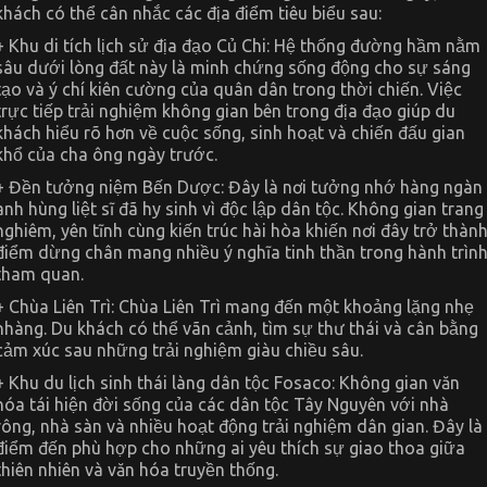
khách có thể cân nhắc các địa điểm tiêu biểu sau:
+ Khu di tích lịch sử địa đạo Củ Chi: Hệ thống đường hầm nằm
sâu dưới lòng đất này là minh chứng sống động cho sự sáng
tạo và ý chí kiên cường của quân dân trong thời chiến. Việc
trực tiếp trải nghiệm không gian bên trong địa đạo giúp du
khách hiểu rõ hơn về cuộc sống, sinh hoạt và chiến đấu gian
khổ của cha ông ngày trước.
+ Đền tưởng niệm Bến Dược: Đây là nơi tưởng nhớ hàng ngàn
anh hùng liệt sĩ đã hy sinh vì độc lập dân tộc. Không gian trang
nghiêm, yên tĩnh cùng kiến trúc hài hòa khiến nơi đây trở thàn
điểm dừng chân mang nhiều ý nghĩa tinh thần trong hành trìn
tham quan.
+ Chùa Liên Trì: Chùa Liên Trì mang đến một khoảng lặng nhẹ
nhàng. Du khách có thể vãn cảnh, tìm sự thư thái và cân bằng
cảm xúc sau những trải nghiệm giàu chiều sâu.
+ Khu du lịch sinh thái làng dân tộc Fosaco:
Không gian văn
hóa tái hiện đời sống của các dân tộc Tây Nguyên với nhà
rông, nhà sàn và nhiều hoạt động trải nghiệm dân gian. Đây là
điểm đến phù hợp cho những ai yêu thích sự giao thoa giữa
thiên nhiên và văn hóa truyền thống.