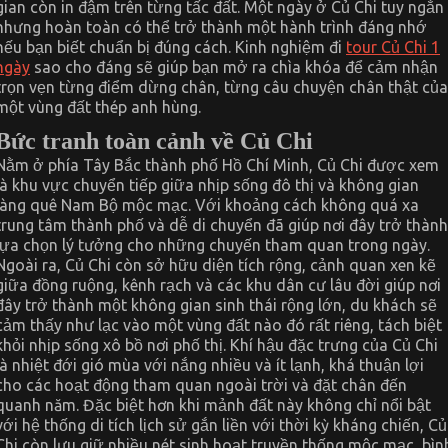
1
gian còn in đậm trên từng tấc đất. Một ngày ở Củ Chi tuy ngắn
Ngày
nhưng hoàn toàn có thể trở thành một hành trình đáng nhớ
Sao
Cho
nếu bạn biết chuẩn bị đúng cách. Kinh nghiệm đi
tour Củ Chi 1
Đáng
ngày
sao cho đáng sẽ giúp bạn mở ra chìa khóa để cảm nhận
trọn vẹn từng điểm dừng chân, từng câu chuyện chân thật của
một vùng đất thép anh hùng.
Bức tranh toàn cảnh về Củ Chi
Nằm ở phía Tây Bắc thành phố Hồ Chí Minh, Củ Chi được xem
là khu vực chuyển tiếp giữa nhịp sống đô thị và không gian
làng quê Nam Bộ mộc mạc. Với khoảng cách không quá xa
trung tâm thành phố và dễ di chuyển đã giúp nơi đây trở thành
lựa chọn lý tưởng cho những chuyến tham quan trong ngày.
Ngoài ra, Củ Chi còn sở hữu diện tích rộng, cảnh quan xen kẽ
giữa đồng ruộng, kênh rạch và các khu dân cư lâu đời giúp nơi
đây trở thành một không gian sinh thái rộng lớn, du khách sẽ
cảm thấy như lạc vào một vùng đất nào đó rất riêng, tách biệt
khỏi nhịp sống xô bồ nơi phố thị. Khí hậu đặc trưng của Củ Chi
là nhiệt đới gió mùa với nắng nhiều và ít lạnh, khá thuận lợi
cho các hoạt động tham quan ngoài trời và đặt chân đến
quanh năm. Đặc biệt hơn khi mảnh đất này không chỉ nổi bật
với hệ thống di tích lịch sử gắn liền với thời kỳ kháng chiến, Củ
Chi còn lưu giữ nhiều nét sinh hoạt truyền thống mộc mạc, bìn