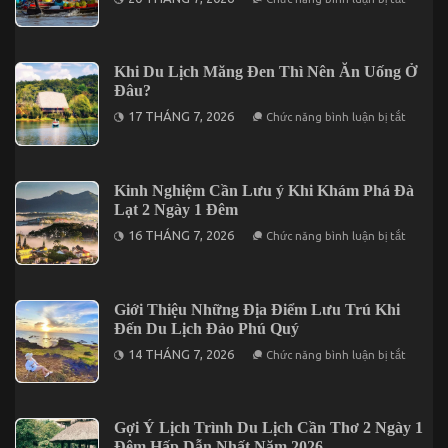
Vũng
Bỏ
Tàu
Túi
Không
Thông
Thể
Tin
Bỏ
Giá
Khi Du Lịch Măng Đen Thì Nên Ăn Uống Ở
Lỡ
Vé
Đâu?
Tham
Quan
ở
17 THÁNG 7, 2026
Chức năng bình luận bị tắt
Cần
Khi
Thơ
Du
2026
Lịch
Trước
Măng
Khi
Đen
Kinh Nghiệm Cần Lưu ý Khi Khám Phá Đà
Khởi
Thì
Hành
Lạt 2 Ngày 1 Đêm
Nên
Ăn
ở
16 THÁNG 7, 2026
Chức năng bình luận bị tắt
Uống
Kinh
Ở
Nghiệm
Đâu?
Cần
Lưu
ý
Giới Thiệu Những Địa Điểm Lưu Trú Khi
Khi
Đến Du Lịch Đảo Phú Quý
Khám
Phá
ở
14 THÁNG 7, 2026
Chức năng bình luận bị tắt
Đà
Giới
Lạt
Thiệu
2
Những
Ngày
Địa
1
Điểm
Gợi Ý Lịch Trình Du Lịch Cần Thơ 2 Ngày 1
Đêm
Lưu
Đêm Hấp Dẫn Nhất Năm 2026
Trú