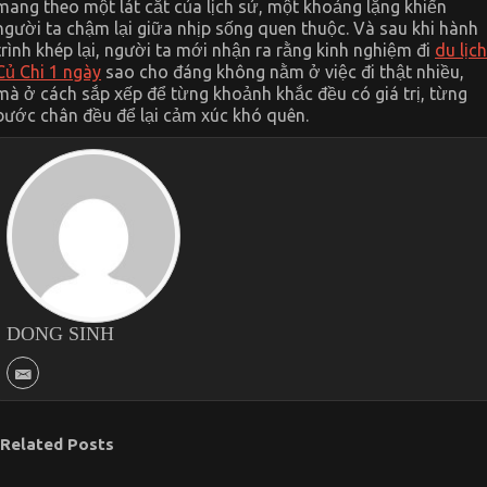
mang theo một lát cắt của lịch sử, một khoảng lặng khiến
người ta chậm lại giữa nhịp sống quen thuộc. Và sau khi hành
trình khép lại, người ta mới nhận ra rằng kinh nghiệm đi
du lịch
Củ Chi 1 ngày
sao cho đáng không nằm ở việc đi thật nhiều,
mà ở cách sắp xếp để từng khoảnh khắc đều có giá trị, từng
bước chân đều để lại cảm xúc khó quên.
DONG SINH
Related Posts