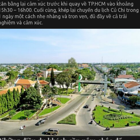
cân bằng lại cảm xúc trước khi quay về TP.HCM vào khoảng
15h30 – 16h00. Cuối cùng, khép lại chuyến du lịch Củ Chi trong
1 ngày một cách nhẹ nhàng và trọn vẹn, đủ đầy về cả trải
nghiệm và cảm xúc.