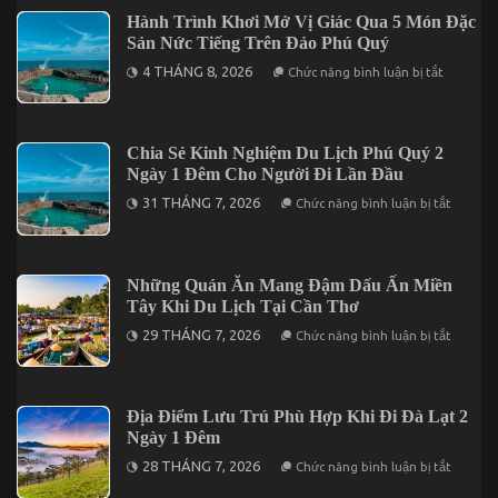
Hành
Hành Trình Khơi Mở Vị Giác Qua 5 Món Đặc
Trình
Sản Nức Tiếng Trên Đảo Phú Quý
Với
5
ở
4 THÁNG 8, 2026
Điểm
Chức năng bình luận bị tắt
Hành
Đến
Trình
Đáng
Khơi
Kết
Mở
Hợp
Vị
Trong
Chia Sẻ Kinh Nghiệm Du Lịch Phú Quý 2
Giác
Chuyến
Ngày 1 Đêm Cho Người Đi Lần Đầu
Qua
Mũi
5
Né
ở
31 THÁNG 7, 2026
Chức năng bình luận bị tắt
Món
3
Chia
Đặc
Ngày
Sẻ
Sản
2
Kinh
Nức
Đêm
Nghiệm
Tiếng
Du
Những Quán Ăn Mang Đậm Dấu Ấn Miền
Trên
Lịch
Đảo
Tây Khi Du Lịch Tại Cần Thơ
Phú
Phú
Quý
ở
Quý
29 THÁNG 7, 2026
Chức năng bình luận bị tắt
2
Những
Ngày
Quán
1
Ăn
Đêm
Mang
Cho
Đậm
Địa Điểm Lưu Trú Phù Hợp Khi Đi Đà Lạt 2
Người
Dấu
Đi
Ngày 1 Đêm
Ấn
Lần
Miền
ở
Đầu
28 THÁNG 7, 2026
Chức năng bình luận bị tắt
Tây
Địa
Khi
Điểm