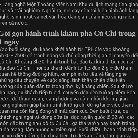
+ Làng nghề Một Thoáng Việt Nam: Khu du lịch mang tính giá
dục và trải nghiệm. Ngoài ra, nơi đây còn tái hiện hình ảnh làn
nghề, sinh hoạt và nét văn hóa dân gian của nhiều vùng miền
trên cả nước.
Gói gọn hành trình khám phá Củ Chi trong
1 ngày
Vào buổi sáng, du khách khởi hành từ TP.HCM vào khoảng
6h30 – 7h00 để tránh nắng và chủ động thời gian di chuyển đế
Củ Chi. Khoảng 8h30, hành trình bắt đầu tại khu di tích lịch sử
địa đạo Củ Chi – nơi du khách dành từ 1,5 đến 2 giờ để tham
quan hệ thống đường hầm, xem phim tư liệu và lắng nghe
những câu chuyện về cuộc sống, tinh thần chiến đấu kiên
cường của quân dân ta trong thời kỳ kháng chiến. Sau khi rời
địa đạo, du khách tiếp tục di chuyển đến đền tưởng niệm Bến
Dược để tham quan, dâng hương và cảm nhận không gian
trang nghiêm giúp hành trình không chỉ dừng lại ở việc tham
quan mà còn lắng đọng về mặt cảm xúc. Đến buổi trưa, du
khách nghỉ ngơi và dùng bữa tại dọc tuyến quốc lộ 22 với các
món đặc trưng như bò tơ Củ Chi, gà thả vườn hay bánh tráng
cuốn mang đậm hương vị miền quê. Buổi chiều, hành trình tiếp
tục với điểm dừng tại chùa Liên Trì để vãn cảnh, thư giãn và