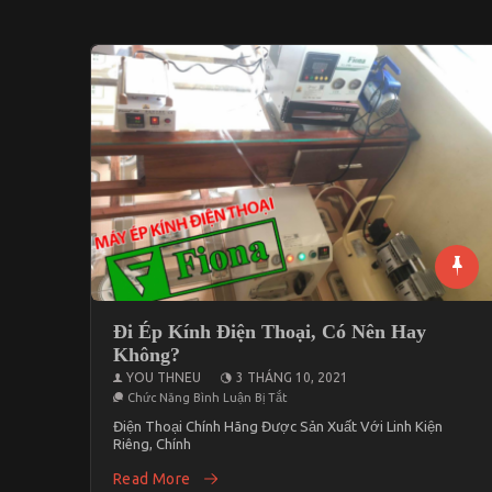
Đi Ép Kính Điện Thoại, Có Nên Hay
Không?
YOU THNEU
3 THÁNG 10, 2021
Ở
Chức Năng Bình Luận Bị Tắt
Đi
Ép
Điện Thoại Chính Hãng Được Sản Xuất Với Linh Kiện
Kính
Riêng, Chính
Điện
Thoại,
Read More
Có