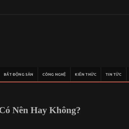
KIẾN
hia Sẻ Kiến
hức, Tài
THỨC
iệu Học Tập
inh Tế Quốc
KINH
ân
TẾ
BẤT ĐỘNG SẢN
CÔNG NGHỆ
KIẾN THỨC
TIN TỨC
QUỐC
DÂN
, Có Nên Hay Không?