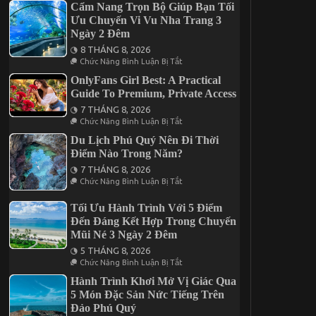
Et
Cẩm Nang Trọn Bộ Giúp Bạn Tối
Only
Sécurité
Fan
Ưu Chuyến Vi Vu Nha Trang 3
Guide:
Ngày 2 Đêm
Features,
Privacy,
8 THÁNG 8, 2026
And
Ở
Chức Năng Bình Luận Bị Tắt
Discreet
Cẩm
Billing
OnlyFans Girl Best: A Practical
Nang
For
Trọn
Guide To Premium, Private Access
US
Bộ
Users
7 THÁNG 8, 2026
Giúp
Bạn
Ở
Chức Năng Bình Luận Bị Tắt
Tối
OnlyFans
Du Lịch Phú Quý Nên Đi Thời
Ưu
Girl
Chuyến
Best:
Điểm Nào Trong Năm?
Vi
A
Vu
7 THÁNG 8, 2026
Practical
Nha
Guide
Ở
Chức Năng Bình Luận Bị Tắt
Trang
To
Du
3
Premium,
Lịch
Tối Ưu Hành Trình Với 5 Điểm
Ngày
Private
Phú
2
Access
Quý
Đến Đáng Kết Hợp Trong Chuyến
Đêm
Nên
Mũi Né 3 Ngày 2 Đêm
Đi
Thời
5 THÁNG 8, 2026
Điểm
Ở
Chức Năng Bình Luận Bị Tắt
Nào
Tối
Trong
Hành Trình Khơi Mở Vị Giác Qua
Ưu
Năm?
Hành
5 Món Đặc Sản Nức Tiếng Trên
Trình
Đảo Phú Quý
Với