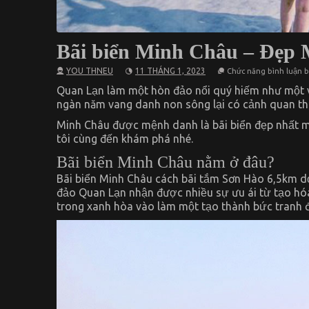
Bãi biển Minh Châu – Đẹp
YOU THNEU
11 THÁNG 1, 2023
Chức năng bình luận bị
Quan Lạn làm một hòn đảo nổi quý hiếm như một vi
ngàn năm vang danh non sông lại có cảnh quan thiê
Minh Châu được mệnh danh là bãi biển đẹp nhất m
tôi cùng đến khám phá nhé.
Bãi biển Minh Châu nằm ở đâu?
Bãi biển Minh Châu cách bãi tắm Sơn Hào 6,5km d
đảo Quan Lạn nhận được nhiều sự ưu ái từ tạo h
trong xanh hòa vào làm một tạo thành bức tranh đ