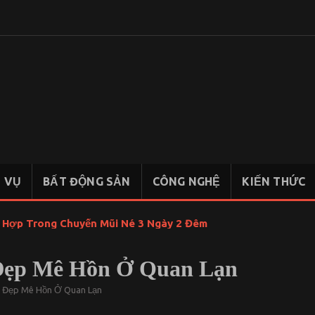
KIẾN
Chia sẻ
kiến thức,
THỨC
tài liệu học
KINH
tập Kinh
Tế Quốc
TẾ
Dân
H VỤ
BẤT ĐỘNG SẢN
CÔNG NGHỆ
KIẾN THỨC
QUỐC
DÂN
t Hợp Trong Chuyến Mũi Né 3 Ngày 2 Đêm
 Đẹp Mê Hồn Ở Quan Lạn
 – Đẹp Mê Hồn Ở Quan Lạn