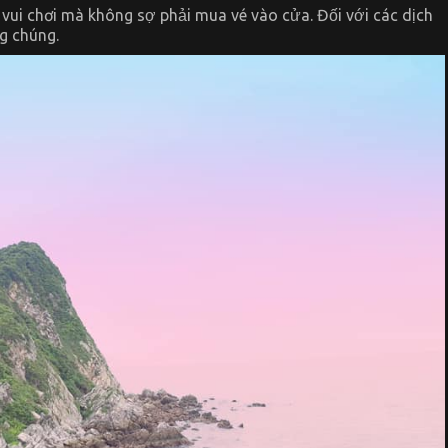
vui chơi mà không sợ phải mua vé vào cửa. Đối với các dịch
ng chúng.