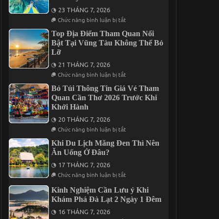
Đêm
Trình
23 THÁNG 7, 2026
Gala
Dinner
ở
Chức năng bình luận bị tắt
Trong
Tìm
Tour
Kiếm
Top Địa Điểm Tham Quan Nổi
Cần
Địa
Bật Tại Vũng Tàu Không Thể Bỏ
Thơ
Điểm
Lỡ
3
Nghỉ
Ngày
Dưỡng
21 THÁNG 7, 2026
2
Cho
Đêm
Chuyến
ở
Chức năng bình luận bị tắt
Đi
Top
2
Địa
Bỏ Túi Thông Tin Giá Vé Tham
Ngày
Điểm
Quan Cần Thơ 2026 Trước Khi
1
Tham
Khởi Hành
Đêm
Quan
Tại
Nổi
20 THÁNG 7, 2026
Vĩnh
Bật
Hy
Tại
ở
Chức năng bình luận bị tắt
Vũng
Bỏ
Tàu
Túi
Khi Du Lịch Măng Đen Thì Nên
Không
Thông
Ăn Uống Ở Đâu?
Thể
Tin
Bỏ
Giá
17 THÁNG 7, 2026
Lỡ
Vé
ở
Tham
Chức năng bình luận bị tắt
Khi
Quan
Du
Cần
Kinh Nghiệm Cần Lưu ý Khi
Lịch
Thơ
Khám Phá Đà Lạt 2 Ngày 1 Đêm
Măng
2026
Đen
Trước
16 THÁNG 7, 2026
Thì
Khi