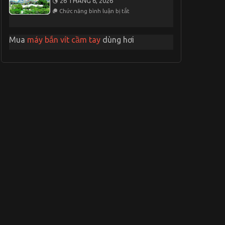
26 THÁNG 6, 2026
Du
Đêm
ở
Lịch
Chức năng bình luận bị tắt
Thời
Nha
Cơ
Trang
Hoàn
2
Hảo
Mua
máy bắn vít cầm tay
dùng hơi
Ngày
Để
1
Đến
Đêm
Khu
Du
Lịch
Suối
Tiên
1
Ngày