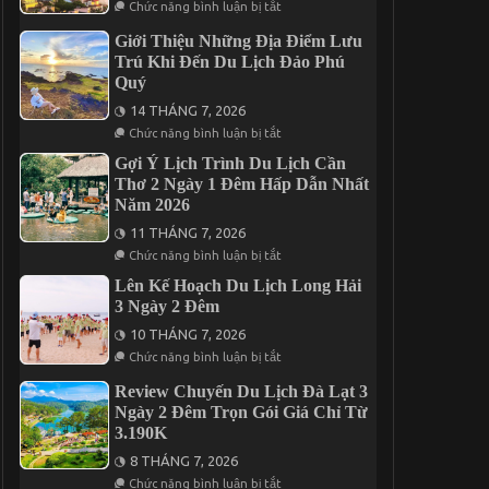
ở
Nên
Chức năng bình luận bị tắt
Khởi
Kinh
Ăn
Hành
Nghiệm
Uống
Giới Thiệu Những Địa Điểm Lưu
Cần
Ở
Trú Khi Đến Du Lịch Đảo Phú
Lưu
Đâu?
ý
Quý
Khi
Khám
14 THÁNG 7, 2026
Phá
ở
Chức năng bình luận bị tắt
Đà
Giới
Lạt
Thiệu
Gợi Ý Lịch Trình Du Lịch Cần
2
Những
Thơ 2 Ngày 1 Đêm Hấp Dẫn Nhất
Ngày
Địa
1
Năm 2026
Điểm
Đêm
Lưu
11 THÁNG 7, 2026
Trú
Khi
ở
Chức năng bình luận bị tắt
Đến
Gợi
Du
Ý
Lên Kế Hoạch Du Lịch Long Hải
Lịch
Lịch
3 Ngày 2 Đêm
Đảo
Trình
Phú
Du
10 THÁNG 7, 2026
Quý
Lịch
ở
Cần
Chức năng bình luận bị tắt
Lên
Thơ
Kế
2
Review Chuyến Du Lịch Đà Lạt 3
Hoạch
Ngày
Ngày 2 Đêm Trọn Gói Giá Chỉ Từ
Du
1
Lịch
3.190K
Đêm
Long
Hấp
Hải
8 THÁNG 7, 2026
Dẫn
3
ở
Nhất
Chức năng bình luận bị tắt
Ngày