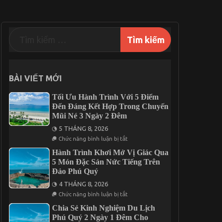
BÀI VIẾT MỚI
Tối Ưu Hành Trình Với 5 Điểm
Đến Đáng Kết Hợp Trong Chuyến
Mũi Né 3 Ngày 2 Đêm
5 THÁNG 8, 2026
ở
Chức năng bình luận bị tắt
Tối
Ưu
Hành Trình Khơi Mở Vị Giác Qua
Hành
5 Món Đặc Sản Nức Tiếng Trên
Trình
Đảo Phú Quý
Với
5
4 THÁNG 8, 2026
Điểm
Đến
ở
Chức năng bình luận bị tắt
Đáng
Hành
Kết
Trình
Chia Sẻ Kinh Nghiệm Du Lịch
Hợp
Khơi
Phú Quý 2 Ngày 1 Đêm Cho
Trong
Mở