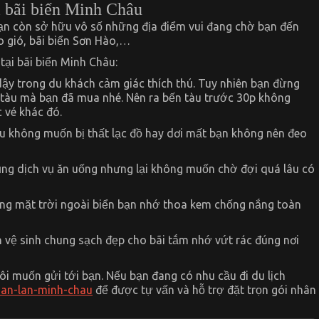
ại bãi biển Minh Châu
 Lạn còn sở hữu vô số những địa điểm vui đang chờ bạn đến
o gió, bãi biển Sơn Hào,…
 tại bãi biển Minh Châu:
dậy trong du khách cảm giác thích thú. Tuy nhiên bạn đừng
é tàu mà bạn đã mua nhé. Nên ra bến tàu trước 30p không
c vé khác đó.
ếu không muốn bị thất lạc đồ hay dơi mất bạn không nên đeo
ng dịch vụ ăn uống nhưng lại không muốn chờ đợi quá lâu có
ắng mặt trời ngoài biển bạn nhớ thoa kem chống nắng toàn
n vệ sinh chung sạch đẹp cho bãi tắm nhớ vứt rác đúng nơi
i muốn gửi tới bạn. Nếu bạn đang có nhu cầu đi du lịch
uan-lan-minh-chau
để được tự vấn và hỗ trợ đặt trọn gói nhân