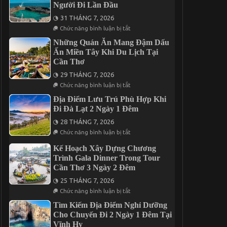
Người Đi Lần Đầu
Chuyến
Vị
Mũi
Giác
31 THÁNG 7, 2026
Né
Qua
3
5
ở
Chức năng bình luận bị tắt
Ngày
Món
Chia
2
Đặc
Sẻ
Những Quán Ăn Mang Đậm Dấu
Đêm
Sản
Kinh
Ấn Miền Tây Khi Du Lịch Tại
Nức
Nghiệm
Cần Thơ
Tiếng
Du
Trên
Lịch
29 THÁNG 7, 2026
Đảo
Phú
Phú
Quý
ở
Chức năng bình luận bị tắt
Quý
2
Những
Ngày
Quán
Địa Điểm Lưu Trú Phù Hợp Khi
1
Ăn
Đi Đà Lạt 2 Ngày 1 Đêm
Đêm
Mang
Cho
Đậm
28 THÁNG 7, 2026
Người
Dấu
ở
Đi
Ấn
Chức năng bình luận bị tắt
Địa
Lần
Miền
Điểm
Đầu
Tây
Kế Hoạch Xây Dựng Chương
Lưu
Khi
Trình Gala Dinner Trong Tour
Trú
Du
Phù
Cần Thơ 3 Ngày 2 Đêm
Lịch
Hợp
Tại
Khi
25 THÁNG 7, 2026
Cần
Đi
ở
Thơ
Chức năng bình luận bị tắt
Đà
Kế
Lạt
Hoạch
Tìm Kiếm Địa Điểm Nghỉ Dưỡng
2
Xây
Cho Chuyến Đi 2 Ngày 1 Đêm Tại
Ngày
Dựng
1
Vĩnh Hy
Chương