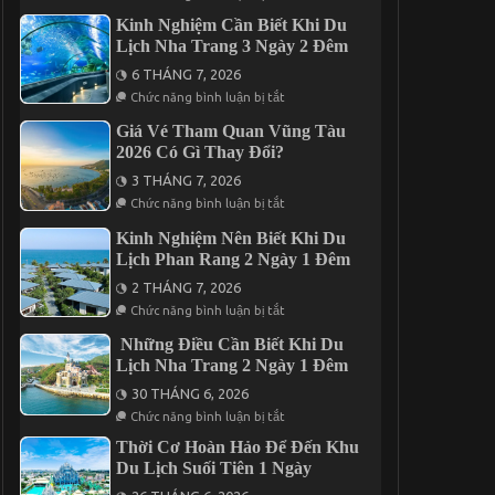
Review
Năm
2
Chuyến
2026
Kinh Nghiệm Cần Biết Khi Du
Đêm
Du
Lịch Nha Trang 3 Ngày 2 Đêm
Lịch
Đà
6 THÁNG 7, 2026
Lạt
ở
3
Chức năng bình luận bị tắt
Kinh
Ngày
Nghiệm
2
Giá Vé Tham Quan Vũng Tàu
Cần
Đêm
2026 Có Gì Thay Đổi?
Biết
Trọn
Khi
Gói
3 THÁNG 7, 2026
Du
Giá
ở
Lịch
Chức năng bình luận bị tắt
Chỉ
Giá
Nha
Từ
Vé
Trang
3.190K
Kinh Nghiệm Nên Biết Khi Du
Tham
3
Lịch Phan Rang 2 Ngày 1 Đêm
Quan
Ngày
Vũng
2
2 THÁNG 7, 2026
Tàu
Đêm
ở
2026
Chức năng bình luận bị tắt
Kinh
Có
Nghiệm
Gì
Những Điều Cần Biết Khi Du
Nên
Thay
Lịch Nha Trang 2 Ngày 1 Đêm
Biết
Đổi?
Khi
30 THÁNG 6, 2026
Du
ở
Lịch
Chức năng bình luận bị tắt
Những
Phan
Điều
Rang
Thời Cơ Hoàn Hảo Để Đến Khu
Cần
2
Du Lịch Suối Tiên 1 Ngày
Biết
Ngày
Khi
1