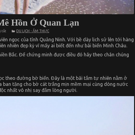
 Mê Hồn Ở Quan Lạn
ở
DU LỊCH - ẨM THỰC
 tắt
Bãi
biển
ên ngọc của tỉnh Quảng Ninh. Với bề dày lịch sử lên tới hàng
Minh
n nhiên đẹp kỳ vĩ mấy ai biết đến như bãi biển Minh Châu.
Châu
–
iền Bắc. Để chứng minh được điều đó hãy theo chân chúng
Đẹp
Mê
Hồn
Ở
Quan
Lạn
ọc theo đường bờ biển. Đây là một bãi tắm tự nhiên nằm ở
óa ban tặng cho bờ cát trắng mịn mềm mại cùng dòng nước
ộc nhất vô nhị say đắm lòng người.