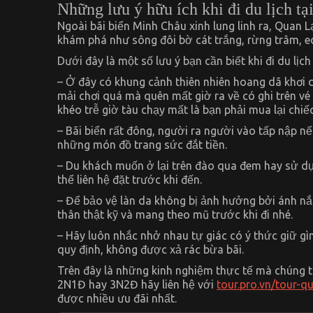
Những lưu ý hữu ích khi đi du lịch t
Ngoài bãi biển Minh Châu xinh lung linh ra, Quan
khám phá như sông đôi bờ cát trắng, rừng trâm, e
Dưới đây là một số lưu ý bạn cần biết khi đi du lịch
– Ở đây có khung cảnh thiên nhiên hoang dã khơi 
mải chơi quá mà quên mất giờ ra về có ghi trên v
khéo trễ giờ tàu chạy mất là bạn phải mua lại chiế
– Bãi biển rất đông, người ra người vào tấp nập n
những món đồ trang sức đắt tiền.
– Du khách muốn ở lại trên đào qua đem hay sử dụ
thể liên hệ đặt trước khi đến.
– Để bảo vệ làn da không bị ảnh hưởng bởi ánh n
thân thật kỹ và mang theo mũ trước khi đi nhé.
– Hãy luôn nhắc nhở nhau tự giác có ý thức giữ gì
quy định, không được xả rác bừa bãi.
Trên đây là những kinh nghiệm thực tế mà chúng tô
2N1Đ hay 3N2Đ hãy liên hệ với
tour.pro.vn/tour-q
được nhiều ưu đãi nhất.