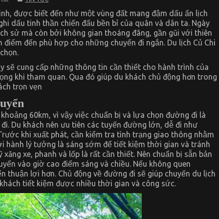
Kinh
Nghiệm
inh, được biết đến như một vùng đất mang đậm dấu ấn lịch
Tham
ghi dấu tinh thần chiến đấu bền bỉ của quân và dân ta. Ngày
Quan
 lịch sử mà còn bởi không gian thoáng đãng, gần gũi với thiên
Củ
Chi
nh điểm đến phù hợp cho những chuyến đi ngắn. Du lịch Củ Chi
Trong
 chọn.
1
Ngày
y sẽ cung cấp những thông tin cần thiết cho hành trình của
trọng khi tham quan. Qua đó giúp du khách chủ động hơn trong
ch trọn vẹn
huyển
khoảng 60km, vì vậy việc chuẩn bị và lựa chọn đường đi là
đi. Du khách nên ưu tiên các tuyến đường lớn, dễ đi như
Trước khi xuất phát, cần kiểm tra tình trạng giao thông nhằm
i hành lý tưởng là sáng sớm để tiết kiệm thời gian và tránh
 xăng xe, phanh và lốp là rất cần thiết. Nên chuẩn bị sẵn bản
huyển vào giờ cao điểm sáng và chiều. Nếu không quen
ển thuận lợi hơn. Chủ động về đường đi sẽ giúp chuyến du lịch
 khách tiết kiệm được nhiều thời gian và công sức.