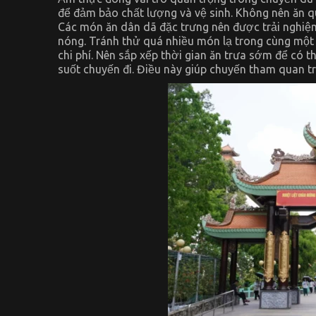
để đảm bảo chất lượng và vệ sinh. Không nên ăn q
Các món ăn dân dã đặc trưng nên được trải nghiệ
nóng. Tránh thử quá nhiều món lạ trong cùng một b
chi phí. Nên sắp xếp thời gian ăn trưa sớm để có th
suốt chuyến đi. Điều này giúp chuyến tham quan tr