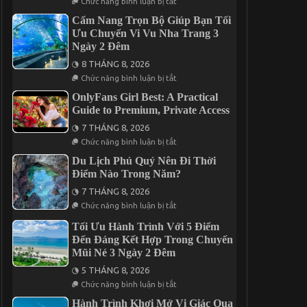
Chức năng bình luận bị tắt
et
Best
sécurité
Only
Cẩm Nang Trọn Bộ Giúp Bạn Tối
Fan
Ưu Chuyến Vi Vu Nha Trang 3
Guide:
Ngày 2 Đêm
Features,
Privacy,
8 THÁNG 8, 2026
and
Discreet
ở
Chức năng bình luận bị tắt
Billing
Cẩm
for
Nang
OnlyFans Girl Best: A Practical
US
Trọn
Guide to Premium, Private Access
Users
Bộ
Giúp
7 THÁNG 8, 2026
Bạn
ở
Tối
Chức năng bình luận bị tắt
OnlyFans
Ưu
Girl
Du Lịch Phú Quý Nên Đi Thời
Chuyến
Best:
Vi
Điểm Nào Trong Năm?
A
Vu
Practical
Nha
7 THÁNG 8, 2026
Guide
Trang
ở
to
Chức năng bình luận bị tắt
3
Du
Premium,
Ngày
Lịch
Private
Tối Ưu Hành Trình Với 5 Điểm
2
Phú
Access
Đêm
Đến Đáng Kết Hợp Trong Chuyến
Quý
Nên
Mũi Né 3 Ngày 2 Đêm
Đi
Thời
5 THÁNG 8, 2026
Điểm
ở
Chức năng bình luận bị tắt
Nào
Tối
Trong
Ưu
Hành Trình Khơi Mở Vị Giác Qua
Năm?