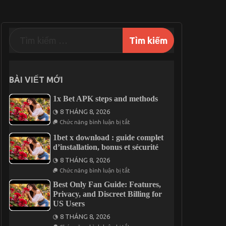
BÀI VIẾT MỚI
1x Bet APK steps and methods
8 THÁNG 8, 2026
ở
Chức năng bình luận bị tắt
1x
Bet
1bet x download : guide complet
APK
d’installation, bonus et sécurité
steps
and
8 THÁNG 8, 2026
methods
ở
Chức năng bình luận bị tắt
1bet
x
Best Only Fan Guide: Features,
download
Privacy, and Discreet Billing for
:
US Users
guide
complet
8 THÁNG 8, 2026
d’installation,
bonus
ở