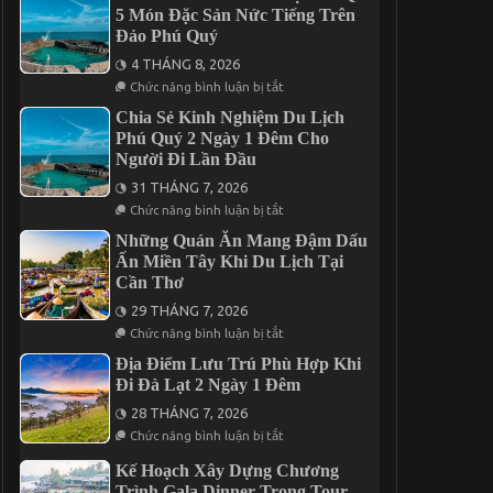
Hành
5 Món Đặc Sản Nức Tiếng Trên
Trình
Đảo Phú Quý
Với
5
4 THÁNG 8, 2026
Điểm
Đến
ở
Chức năng bình luận bị tắt
Đáng
Hành
Kết
Trình
Chia Sẻ Kinh Nghiệm Du Lịch
Hợp
Khơi
Phú Quý 2 Ngày 1 Đêm Cho
Trong
Mở
Người Đi Lần Đầu
Chuyến
Vị
Mũi
Giác
31 THÁNG 7, 2026
Né
Qua
3
5
ở
Chức năng bình luận bị tắt
Ngày
Món
Chia
2
Đặc
Sẻ
Những Quán Ăn Mang Đậm Dấu
Đêm
Sản
Kinh
Ấn Miền Tây Khi Du Lịch Tại
Nức
Nghiệm
Cần Thơ
Tiếng
Du
Trên
Lịch
29 THÁNG 7, 2026
Đảo
Phú
Phú
Quý
ở
Chức năng bình luận bị tắt
Quý
2
Những
Ngày
Quán
Địa Điểm Lưu Trú Phù Hợp Khi
1
Ăn
Đi Đà Lạt 2 Ngày 1 Đêm
Đêm
Mang
Cho
Đậm
28 THÁNG 7, 2026
Người
Dấu
ở
Đi
Ấn
Chức năng bình luận bị tắt
Địa
Lần
Miền
Điểm
Đầu
Tây
Kế Hoạch Xây Dựng Chương
Lưu
Khi
Trình Gala Dinner Trong Tour
Trú