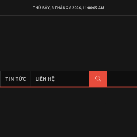
THỨ BẢY, 8 THÁNG 8 2026, 11:00:06 AM
TIN TỨC
LIÊN HỆ