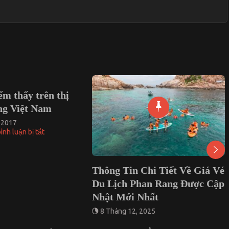
ếm thấy trên thị
ng Việt Nam
 2017
ở
nh luận bị tắt
Sự
kiện
hiếm
thấy
Thông Tin Chi Tiết Về Giá Vé
trên
Du Lịch Phan Rang Được Cập
thị
Nhật Mới Nhất
trường
vàng
8 Tháng 12, 2025
Việt
ở
Chức năng bình luận bị tắt
Nam
Thông