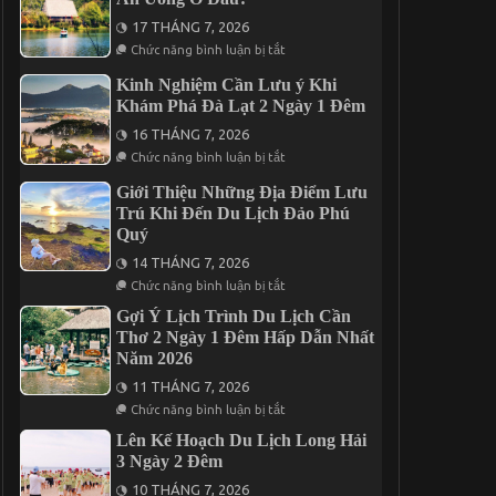
Thể
Tin
Bỏ
Giá
17 THÁNG 7, 2026
Lỡ
Vé
ở
Tham
Chức năng bình luận bị tắt
Khi
Quan
Du
Cần
Kinh Nghiệm Cần Lưu ý Khi
Lịch
Thơ
Khám Phá Đà Lạt 2 Ngày 1 Đêm
Măng
2026
Đen
Trước
16 THÁNG 7, 2026
Thì
Khi
ở
Nên
Chức năng bình luận bị tắt
Khởi
Kinh
Ăn
Hành
Nghiệm
Uống
Giới Thiệu Những Địa Điểm Lưu
Cần
Ở
Trú Khi Đến Du Lịch Đảo Phú
Lưu
Đâu?
ý
Quý
Khi
Khám
14 THÁNG 7, 2026
Phá
ở
Chức năng bình luận bị tắt
Đà
Giới
Lạt
Thiệu
Gợi Ý Lịch Trình Du Lịch Cần
2
Những
Thơ 2 Ngày 1 Đêm Hấp Dẫn Nhất
Ngày
Địa
1
Năm 2026
Điểm
Đêm
Lưu
11 THÁNG 7, 2026
Trú
Khi
ở
Chức năng bình luận bị tắt
Đến
Gợi
Du
Ý
Lên Kế Hoạch Du Lịch Long Hải
Lịch
Lịch
3 Ngày 2 Đêm
Đảo
Trình
Phú
Du
10 THÁNG 7, 2026
Quý
Lịch