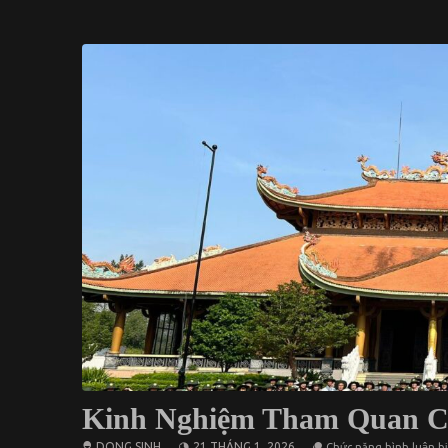
Kinh Nghiệm Tham Quan Củ
DONG SINH
21 THÁNG 1, 2026
Chức năng bình luận bị