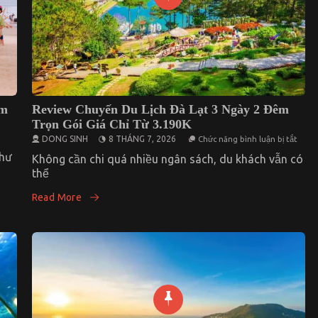
Năm
2026
êm
Review Chuyến Du Lịch Đà Lạt 3 Ngày 2 Đêm
Trọn Gói Giá Chỉ Từ 3.190K
ở
DONG SINH
8 THÁNG 7, 2026
Chức năng bình luận bị tắt
Revi
thư
Chuy
Không cần chi quá nhiều ngân sách, du khách vẫn có
Du
thể
Lịch
Đà
Read More
Lạt
3
Ngày
2
Đêm
TIN TỨC
Trọn
Gói
Giá
Chỉ
Từ
3.190