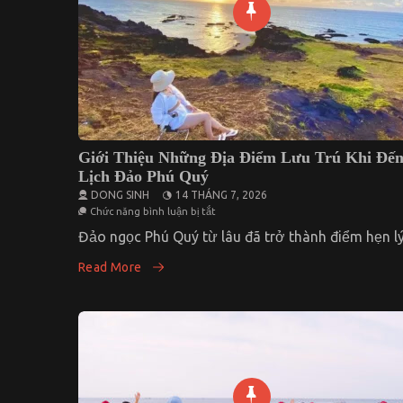
Giới Thiệu Những Địa Điểm Lưu Trú Khi Đế
Lịch Đảo Phú Quý
DONG SINH
14 THÁNG 7, 2026
ở
Chức năng bình luận bị tắt
Giới
Thiệu
Đảo ngọc Phú Quý từ lâu đã trở thành điểm hẹn l
Những
Địa
Read More
Điểm
Lưu
Trú
Khi
Đến
TIN TỨC
Du
Lịch
Đảo
Phú
Quý