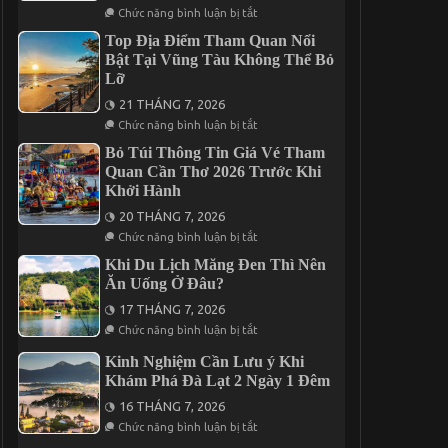
Dinner
ở
Chức năng bình luận bị tắt
Trong
Tìm
Tour
Kiếm
Top Địa Điểm Tham Quan Nổi
Cần
Địa
Bật Tại Vũng Tàu Không Thể Bỏ
Thơ
Điểm
Lỡ
3
Nghỉ
Ngày
Dưỡng
21 THÁNG 7, 2026
2
Cho
Đêm
Chuyến
ở
Chức năng bình luận bị tắt
Đi
Top
2
Địa
Bỏ Túi Thông Tin Giá Vé Tham
Ngày
Điểm
Quan Cần Thơ 2026 Trước Khi
1
Tham
Khởi Hành
Đêm
Quan
Tại
Nổi
ew
20 THÁNG 7, 2026
Vĩnh
Bật
ến
Hy
Tại
ở
Chức năng bình luận bị tắt
Vũng
Bỏ
Tàu
Túi
Khi Du Lịch Măng Đen Thì Nên
Không
Thông
Ăn Uống Ở Đâu?
Thể
Tin
Bỏ
Giá
17 THÁNG 7, 2026
Lỡ
Vé
ở
Tham
Chức năng bình luận bị tắt
Khi
Quan
Du
Cần
Kinh Nghiệm Cần Lưu ý Khi
Lịch
Thơ
Khám Phá Đà Lạt 2 Ngày 1 Đêm
Măng
2026
Đen
Trước
16 THÁNG 7, 2026
Thì
Khi
K
ở
Nên
Chức năng bình luận bị tắt
Khởi
Kinh
Ăn
Hành