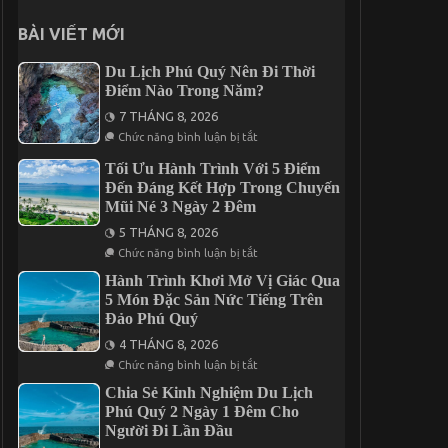
BÀI VIẾT MỚI
Du Lịch Phú Quý Nên Đi Thời
Điểm Nào Trong Năm?
7 THÁNG 8, 2026
ở
Chức năng bình luận bị tắt
Du
Lịch
Tối Ưu Hành Trình Với 5 Điểm
Phú
Đến Đáng Kết Hợp Trong Chuyến
Quý
Nên
Mũi Né 3 Ngày 2 Đêm
Đi
Thời
5 THÁNG 8, 2026
Điểm
ở
Chức năng bình luận bị tắt
Nào
Tối
Trong
Ưu
Hành Trình Khơi Mở Vị Giác Qua
Năm?
Hành
5 Món Đặc Sản Nức Tiếng Trên
Trình
Đảo Phú Quý
Với
5
4 THÁNG 8, 2026
Điểm
Đến
ở
Chức năng bình luận bị tắt
Đáng
Hành
Kết
Trình
Chia Sẻ Kinh Nghiệm Du Lịch
Hợp
Khơi
Phú Quý 2 Ngày 1 Đêm Cho
Trong
Mở
Người Đi Lần Đầu
Chuyến
Vị
Mũi
Giác