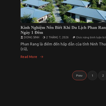
Kinh Nghiệm Nên Biết Khi Du Lịch Phan Ran
Ngày 1 Đêm
DONG SINH
2 THÁNG 7, 2026
Chức năng bình luận bị 
Phan Rang là điểm đến hấp dẫn của tỉnh Ninh Th
(cũ),
Read More
Phân
Prev
1
2
trang
bài
viết