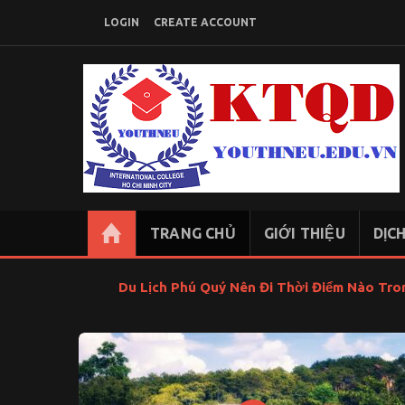
Skip
LOGIN
CREATE ACCOUNT
to
content
TRANG CHỦ
GIỚI THIỆU
DỊC
Du Lịch Phú Quý Nên Đi Thời Điểm Nào Tr
TIN TỨC