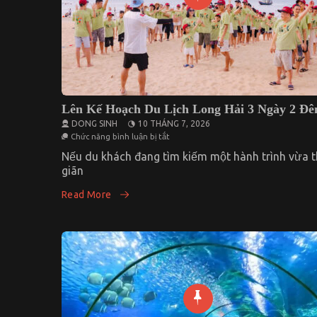
Lên Kế Hoạch Du Lịch Long Hải 3 Ngày 2 Đ
DONG SINH
10 THÁNG 7, 2026
ở
Chức năng bình luận bị tắt
Lên
Kế
Nếu du khách đang tìm kiếm một hành trình vừa 
Hoạch
giãn
Du
Lịch
Read More
Long
Hải
3
Ngày
2
TIN TỨC
Đêm